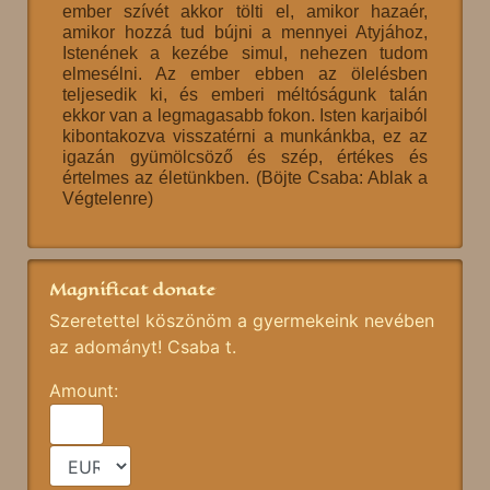
ember szívét akkor tölti el, amikor hazaér,
amikor hozzá tud bújni a mennyei Atyjához,
Istenének a kezébe simul, nehezen tudom
elmesélni. Az ember ebben az ölelésben
teljesedik ki, és emberi méltóságunk talán
ekkor van a legmagasabb fokon. Isten karjaiból
kibontakozva visszatérni a munkánkba, ez az
igazán gyümölcsöző és szép, értékes és
értelmes az életünkben. (Böjte Csaba: Ablak a
Végtelenre)
Magnificat donate
Szeretettel köszönöm a gyermekeink nevében
az adományt! Csaba t.
Amount: