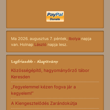
Ma 2026. augusztus 7. péntek,
Ibolya
napja
van. Holnap
László
napja lesz.
Legfrissebb - Alapítvány
Közösségépítő, hagyományőrző tábor
Keresden
„Fegyelemmel kézen fogva jár a
kegyelem!”
A Kiengesztelődés Zarándokútja