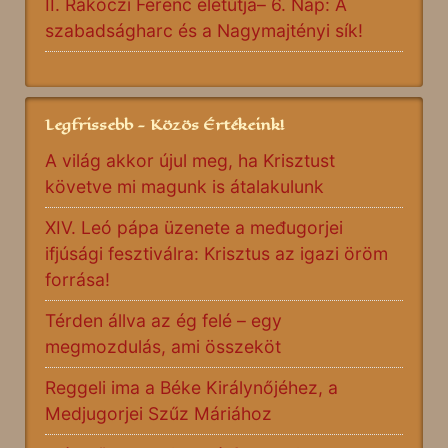
II. Rákóczi Ferenc életútja– 6. Nap: A
szabadságharc és a Nagymajtényi sík!
Legfrissebb - Közös Értékeink!
A világ akkor újul meg, ha Krisztust
követve mi magunk is átalakulunk
XIV. Leó pápa üzenete a međugorjei
ifjúsági fesztiválra: Krisztus az igazi öröm
forrása!
Térden állva az ég felé – egy
megmozdulás, ami összeköt
Reggeli ima a Béke Királynőjéhez, a
Medjugorjei Szűz Máriához