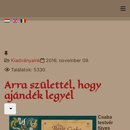
Kiadványaink
2016. november 09.
Találatok: 5330
Arra születtél, hogy
ajándék legyél
Csaba
testvér
füves