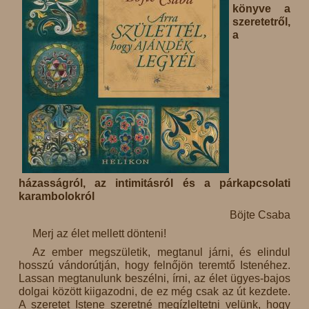
könyve a
szeretetről,
a
házasságról, az intimitásról és a párkapcsolati
karambolokról
Böjte Csaba
Merj az élet mellett dönteni!
Az ember megszületik, megtanul járni, és elindul
hosszú vándorútján, hogy felnőjön teremtő Istenéhez.
Lassan megtanulunk beszélni, írni, az élet ügyes-bajos
dolgai között kiigazodni, de ez még csak az út kezdete.
A szeretet Istene szeretné megízleltetni velünk, hogy