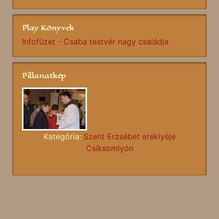
Play Könyvek
Infofüzet - Csaba testvér nagy családja
Pillanatkép
Kategória:
Szent Erzsébet ereklyéje
Csíksomlyón