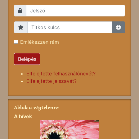
Emlékezzen rám
Belépés
Elfelejtette felhasználónevét?
Elfelejtette jelszavát?
Ablak a végtelenre
A hívek