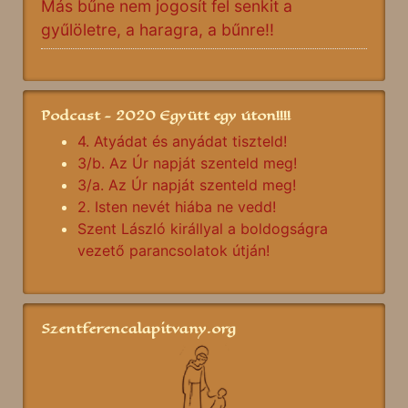
Más bűne nem jogosít fel senkit a
gyűlöletre, a haragra, a bűnre!!
Podcast - 2020 Együtt egy úton!!!!
4. Atyádat és anyádat tiszteld!
3/b. Az Úr napját szenteld meg!
3/a. Az Úr napját szenteld meg!
2. Isten nevét hiába ne vedd!
Szent László királlyal a boldogságra
vezető parancsolatok útján!
Szentferencalapitvany.org