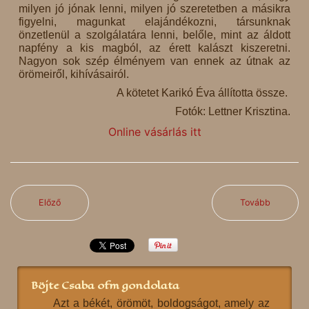
milyen jó jónak lenni, milyen jó szeretetben a másikra
figyelni, magunkat elajándékozni, társunknak
önzetlenül a szolgálatára lenni, belőle, mint az áldott
napfény a kis magból, az érett kalászt kiszeretni.
Nagyon sok szép élményem van ennek az útnak az
örömeiről, kihívásairól.
A kötetet Karikó Éva állította össze.
Fotók: Lettner Krisztina.
Online vásárlás itt
Előző
Tovább
Böjte Csaba ofm gondolata
Azt a békét, örömöt, boldogságot, amely az