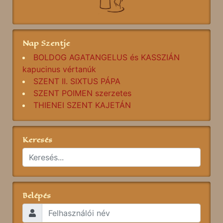
Nap Szentje
BOLDOG AGATANGELUS és KASSZIÁN
kapucinus vértanúk
SZENT II. SIXTUS PÁPA
SZENT POIMEN szerzetes
THIENEI SZENT KAJETÁN
Keresés
Belépés