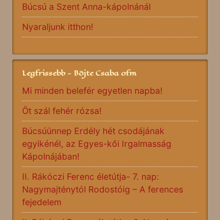
Búcsú a Szent Anna-kápolnánál
Nyaraljunk itthon!
Legfrissebb - Böjte Csaba ofm
Mi minden belefér egyetlen napba!
Öt szál fehér rózsa!
Búcsúünnep Erdély hét csodájának
egyikénél, az Egyes-kői Irgalmasság
Kápolnájában!
II. Rákóczi Ferenc életútja- 7. nap:
Nagymajténytól Rodostóig – A ferences
fejedelem