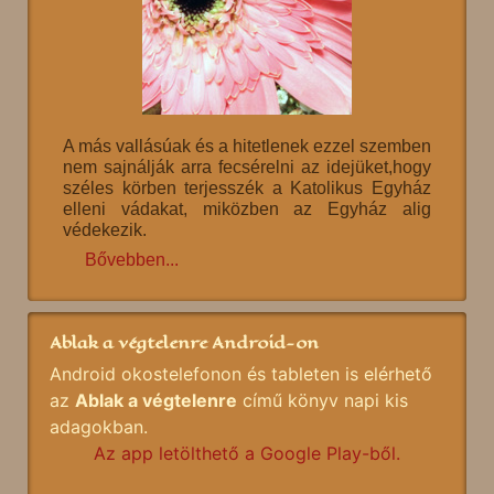
A más vallásúak és a hitetlenek ezzel szemben
nem sajnálják arra fecsérelni az idejüket,hogy
széles körben terjesszék a Katolikus Egyház
elleni vádakat, miközben az Egyház alig
védekezik.
Bővebben...
Ablak a végtelenre Android-on
Android okostelefonon és tableten is elérhető
az
Ablak a végtelenre
című könyv napi kis
adagokban.
Az app letölthető a Google Play-ből.