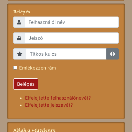
Belépés
Emlékezzen rám
Belépés
Elfelejtette felhasználónevét?
Elfelejtette jelszavát?
Ablak a végtelenre