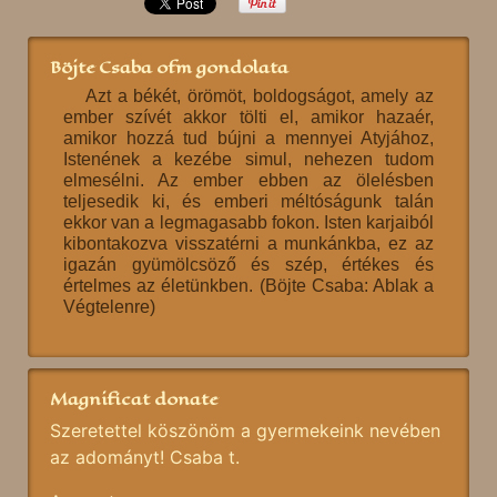
Böjte Csaba ofm gondolata
Azt a békét, örömöt, boldogságot, amely az
ember szívét akkor tölti el, amikor hazaér,
amikor hozzá tud bújni a mennyei Atyjához,
Istenének a kezébe simul, nehezen tudom
elmesélni. Az ember ebben az ölelésben
teljesedik ki, és emberi méltóságunk talán
ekkor van a legmagasabb fokon. Isten karjaiból
kibontakozva visszatérni a munkánkba, ez az
igazán gyümölcsöző és szép, értékes és
értelmes az életünkben. (Böjte Csaba: Ablak a
Végtelenre)
Magnificat donate
Szeretettel köszönöm a gyermekeink nevében
az adományt! Csaba t.