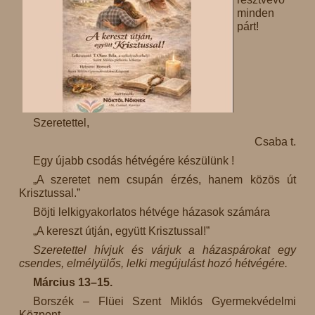
minden
párt!
Szeretettel,
Csaba t.
Egy újabb csodás hétvégére készülünk !
„A szeretet nem csupán érzés, hanem közös út
Krisztussal.”
Böjti lelkigyakorlatos hétvége házasok számára
„A kereszt útján, együtt Krisztussal!”
Szeretettel hívjuk és várjuk a házaspárokat egy
csendes, elmélyülős, lelki megújulást hozó hétvégére.
Március 13–15.
Borszék – Flüei Szent Miklós Gyermekvédelmi
Központ