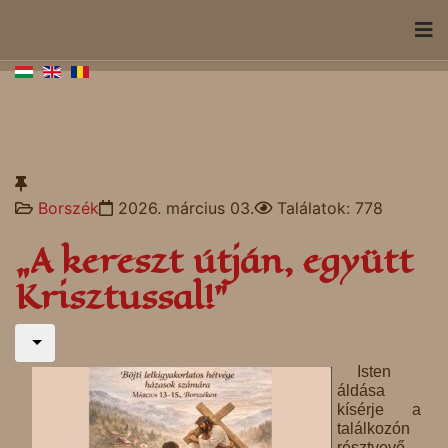
Borszék
2026. március 03.
Találatok: 778
„A kereszt útján, együtt
Krisztussal!”
Isten
áldása
kísérje a
találkozón
résztvevő