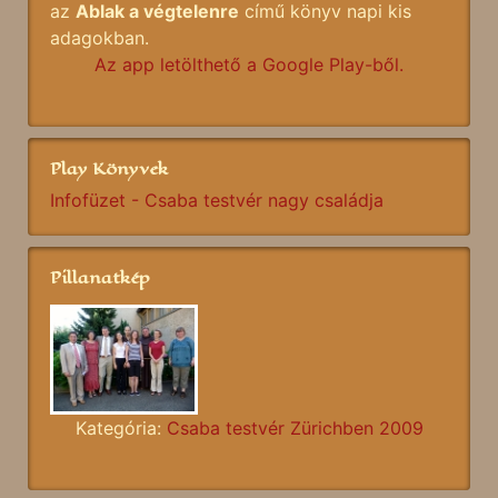
az
Ablak a végtelenre
című könyv napi kis
adagokban.
Az app letölthető a Google Play-ből.
Play Könyvek
Infofüzet - Csaba testvér nagy családja
Pillanatkép
Kategória:
Csaba testvér Zürichben 2009