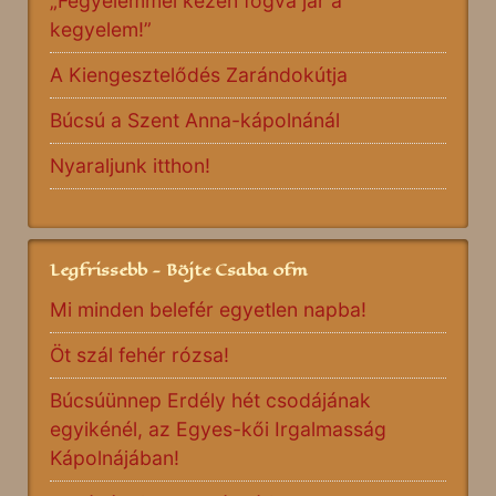
„Fegyelemmel kézen fogva jár a
kegyelem!”
A Kiengesztelődés Zarándokútja
Búcsú a Szent Anna-kápolnánál
Nyaraljunk itthon!
Legfrissebb - Böjte Csaba ofm
Mi minden belefér egyetlen napba!
Öt szál fehér rózsa!
Búcsúünnep Erdély hét csodájának
egyikénél, az Egyes-kői Irgalmasság
Kápolnájában!