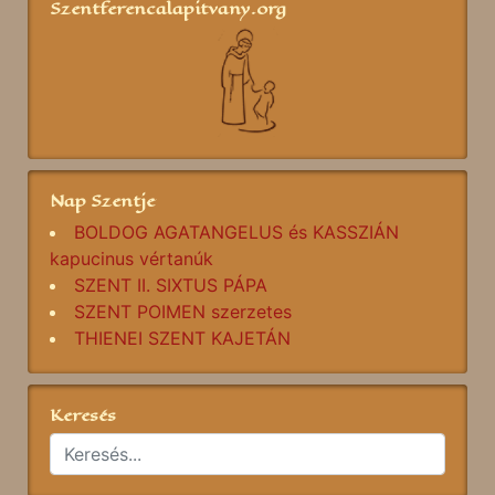
Szentferencalapitvany.org
Nap Szentje
BOLDOG AGATANGELUS és KASSZIÁN
kapucinus vértanúk
SZENT II. SIXTUS PÁPA
SZENT POIMEN szerzetes
THIENEI SZENT KAJETÁN
Keresés