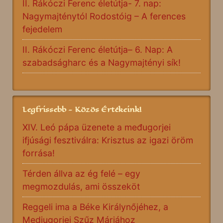
II. Rákóczi Ferenc életútja- 7. nap:
Nagymajténytól Rodostóig – A ferences
fejedelem
II. Rákóczi Ferenc életútja– 6. Nap: A
szabadságharc és a Nagymajtényi sík!
Legfrissebb - Közös Értékeink!
XIV. Leó pápa üzenete a međugorjei
ifjúsági fesztiválra: Krisztus az igazi öröm
forrása!
Térden állva az ég felé – egy
megmozdulás, ami összeköt
Reggeli ima a Béke Királynőjéhez, a
Medjugorjei Szűz Máriához