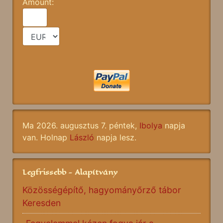
Amount:
Ma 2026. augusztus 7. péntek,
Ibolya
napja
van. Holnap
László
napja lesz.
Legfrissebb - Alapítvány
Közösségépítő, hagyományőrző tábor
Keresden