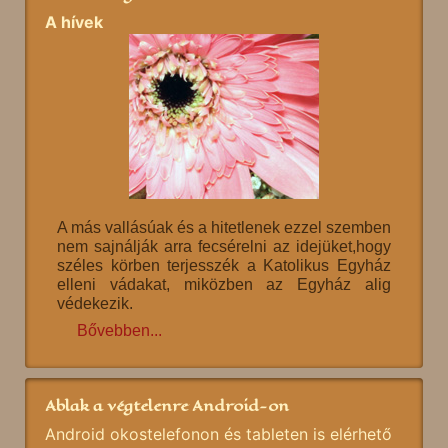
A hívek
A más vallásúak és a hitetlenek ezzel szemben
nem sajnálják arra fecsérelni az idejüket,hogy
széles körben terjesszék a Katolikus Egyház
elleni vádakat, miközben az Egyház alig
védekezik.
Bővebben...
Ablak a végtelenre Android-on
Android okostelefonon és tableten is elérhető