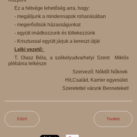
Ez a hétvége lehetőség arra, hogy:
- megálljunk a mindennapok rohanásában
- megerősítsük házasságunkat
- együtt imádkozzunk és töltekezzünk
- Krisztussal együtt járjuk a kereszt útját
Lelki vezető:
T. Olasz Béla, a székelyudvarhelyi Szent Miklós
plébánia lelkésze
Szervező: Nőktől Nőknek
Hit,Család, Karrier egyesület
Szeretettel várunk Benneteket!
Előző
Tovább