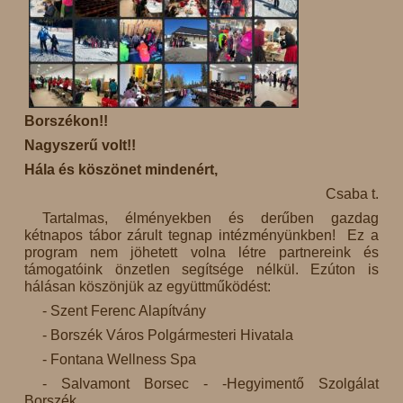
Borszékon!!
Nagyszerű volt!!
Hála és köszönet mindenért,
Csaba t.
Tartalmas, élményekben és derűben gazdag
kétnapos tábor zárult tegnap intézményünkben! Ez a
program nem jöhetett volna létre partnereink és
támogatóink önzetlen segítsége nélkül. Ezúton is
hálásan köszönjük az együttműködést:
- Szent Ferenc Alapítvány
- Borszék Város Polgármesteri Hivatala
- Fontana Wellness Spa
- Salvamont Borsec - -Hegyimentő Szolgálat
Borszék