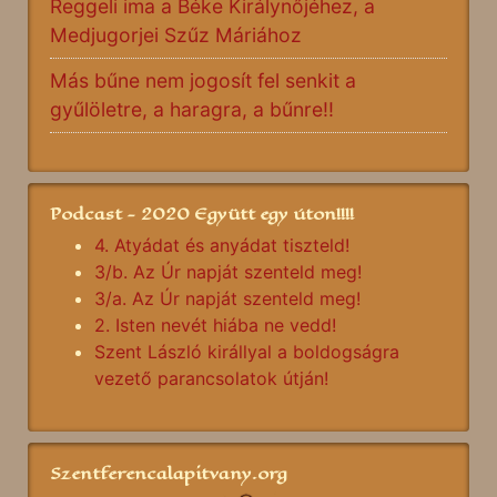
Reggeli ima a Béke Királynőjéhez, a
Medjugorjei Szűz Máriához
Más bűne nem jogosít fel senkit a
gyűlöletre, a haragra, a bűnre!!
Podcast - 2020 Együtt egy úton!!!!
4. Atyádat és anyádat tiszteld!
3/b. Az Úr napját szenteld meg!
3/a. Az Úr napját szenteld meg!
2. Isten nevét hiába ne vedd!
Szent László királlyal a boldogságra
vezető parancsolatok útján!
Szentferencalapitvany.org