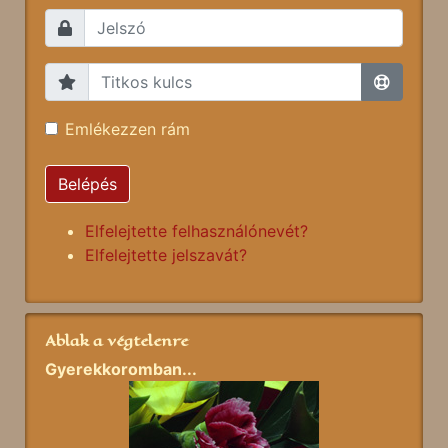
Emlékezzen rám
Belépés
Elfelejtette felhasználónevét?
Elfelejtette jelszavát?
Ablak a végtelenre
Gyerekkoromban...