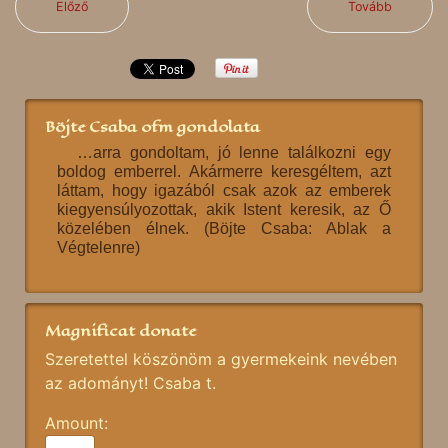
Előző
Tovább
Böjte Csaba ofm gondolata
…arra gondoltam, jó lenne találkozni egy
boldog emberrel. Akármerre keresgéltem, azt
láttam, hogy igazából csak azok az emberek
kiegyensúlyozottak, akik Istent keresik, az Ő
közelében élnek. (Böjte Csaba: Ablak a
Végtelenre)
Magnificat donate
Szeretettel köszönöm a gyermekeink nevében
az adományt! Csaba t.
Amount: