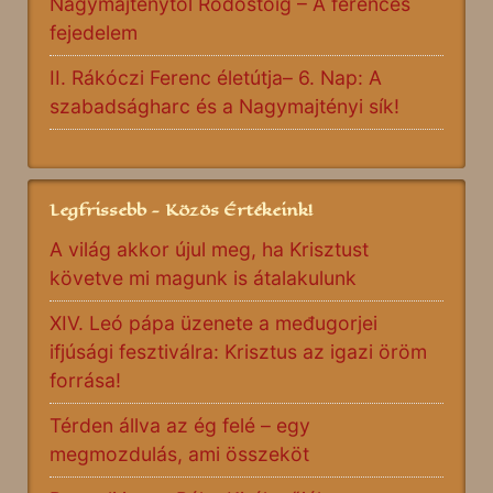
Nagymajténytól Rodostóig – A ferences
fejedelem
II. Rákóczi Ferenc életútja– 6. Nap: A
szabadságharc és a Nagymajtényi sík!
Legfrissebb - Közös Értékeink!
A világ akkor újul meg, ha Krisztust
követve mi magunk is átalakulunk
XIV. Leó pápa üzenete a međugorjei
ifjúsági fesztiválra: Krisztus az igazi öröm
forrása!
Térden állva az ég felé – egy
megmozdulás, ami összeköt