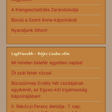
A Kiengesztelődés Zarándokútja
Búcsú a Szent Anna-kápolnánál
Nyaraljunk itthon!
Legfrissebb - Böjte Csaba ofm
Mi minden belefér egyetlen napba!
Öt szál fehér rózsa!
Búcsúünnep Erdély hét csodájának
egyikénél, az Egyes-kői Irgalmasság
Kápolnájában!
II. Rákóczi Ferenc életútja- 7. nap: