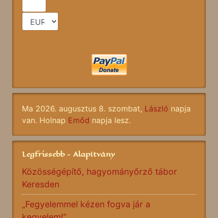
Ma 2026. augusztus 8. szombat,
László
napja
van. Holnap
Emőd
napja lesz.
Legfrissebb - Alapítvány
Közösségépítő, hagyományőrző tábor
Keresden
„Fegyelemmel kézen fogva jár a
kegyelem!”