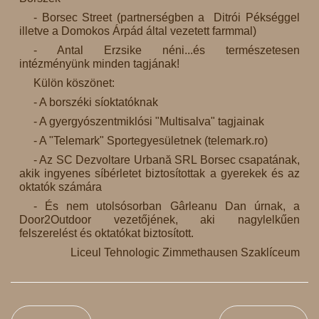
- Borsec Street (partnerségben a Ditrói Pékséggel
illetve a Domokos Árpád által vezetett farmmal)
- Antal Erzsike néni...és természetesen
intézményünk minden tagjának!
Külön köszönet:
- A borszéki síoktatóknak
- A gyergyószentmiklósi "Multisalva" tagjainak
- A "Telemark" Sportegyesületnek (telemark.ro)
- Az SC Dezvoltare Urbană SRL Borsec csapatának,
akik ingyenes síbérletet biztosítottak a gyerekek és az
oktatók számára
- És nem utolsósorban Gârleanu Dan úrnak, a
Door2Outdoor vezetőjének, aki nagylelkűen
felszerelést és oktatókat biztosított.
Liceul Tehnologic Zimmethausen Szaklíceum