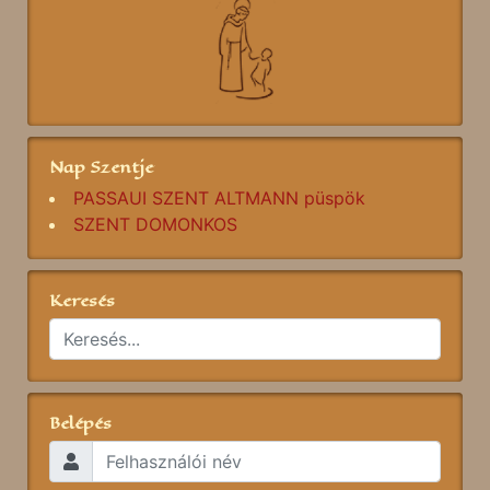
Nap Szentje
PASSAUI SZENT ALTMANN püspök
SZENT DOMONKOS
Keresés
Belépés