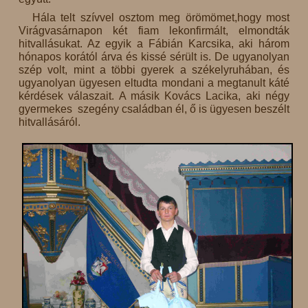
Hála telt szívvel osztom meg örömömet,hogy most
Virágvasárnapon két fiam lekonfirmált, elmondták
hitvallásukat. Az egyik a Fábián Karcsika, aki három
hónapos korától árva és kissé sérült is. De ugyanolyan
szép volt, mint a többi gyerek a székelyruhában, és
ugyanolyan ügyesen eltudta mondani a megtanult káté
kérdések válaszait. A másik Kovács Lacika, aki négy
gyermekes szegény családban él, ő is ügyesen beszélt
hitvallásáról.