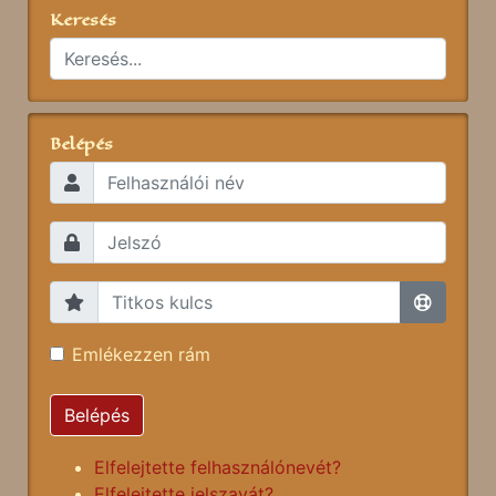
Keresés
Belépés
Emlékezzen rám
Belépés
Elfelejtette felhasználónevét?
Elfelejtette jelszavát?