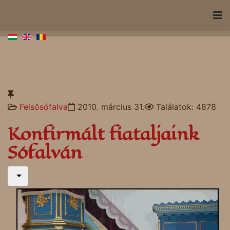
Felsősófalva
2010. március 31.
Találatok: 4878
Konfirmált fiataljaink
Sófalván