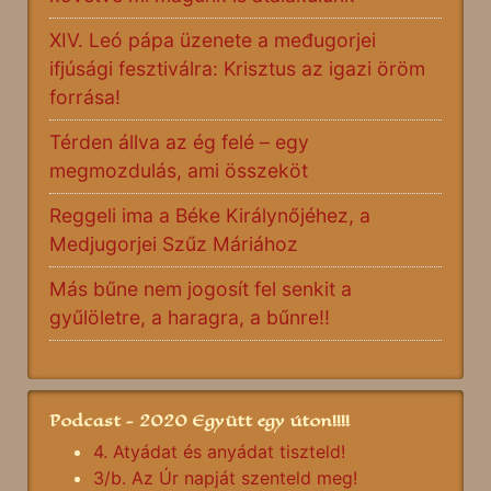
XIV. Leó pápa üzenete a međugorjei
ifjúsági fesztiválra: Krisztus az igazi öröm
forrása!
Térden állva az ég felé – egy
megmozdulás, ami összeköt
Reggeli ima a Béke Királynőjéhez, a
Medjugorjei Szűz Máriához
Más bűne nem jogosít fel senkit a
gyűlöletre, a haragra, a bűnre!!
Podcast - 2020 Együtt egy úton!!!!
4. Atyádat és anyádat tiszteld!
3/b. Az Úr napját szenteld meg!