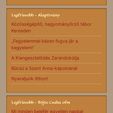
Legfrissebb - Alapítvány
Közösségépítő, hagyományőrző tábor
Keresden
„Fegyelemmel kézen fogva jár a
kegyelem!”
A Kiengesztelődés Zarándokútja
Búcsú a Szent Anna-kápolnánál
Nyaraljunk itthon!
Legfrissebb - Böjte Csaba ofm
Mi minden belefér egyetlen napba!