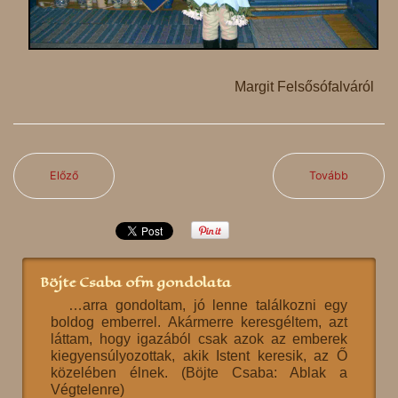
Margit Felsősófalváról
Előző
Tovább
Böjte Csaba ofm gondolata
…arra gondoltam, jó lenne találkozni egy
boldog emberrel. Akármerre keresgéltem, azt
láttam, hogy igazából csak azok az emberek
kiegyensúlyozottak, akik Istent keresik, az Ő
közelében élnek. (Böjte Csaba: Ablak a
Végtelenre)