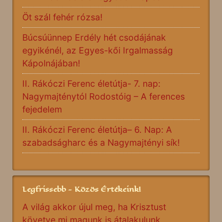
Öt szál fehér rózsa!
Búcsúünnep Erdély hét csodájának
egyikénél, az Egyes-kői Irgalmasság
Kápolnájában!
II. Rákóczi Ferenc életútja- 7. nap:
Nagymajténytól Rodostóig – A ferences
fejedelem
II. Rákóczi Ferenc életútja– 6. Nap: A
szabadságharc és a Nagymajtényi sík!
Legfrissebb - Közös Értékeink!
A világ akkor újul meg, ha Krisztust
követve mi magunk is átalakulunk