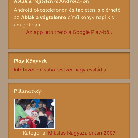
Ablak a végtelenre Android-on
Android okostelefonon és tableten is elérhető
az
Ablak a végtelenre
című könyv napi kis
adagokban.
Az app letölthető a Google Play-ből.
Play Könyvek
Infofüzet - Csaba testvér nagy családja
Pillanatkép
Kategória:
Mikulás Nagyszalontán 2007