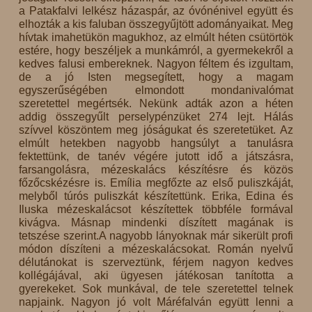
a Patakfalvi lelkész házaspár, az óvónénivel együtt és
elhozták a kis faluban összegyűjtött adományaikat. Meg
hívtak imahetükön magukhoz, az elmúlt héten csütörtök
estére, hogy beszéljek a munkámról, a gyermekekről a
kedves falusi embereknek. Nagyon féltem és izgultam,
de a jó Isten megsegített, hogy a magam
egyszerűségében elmondott mondanivalómat
szeretettel megértsék. Nekünk adták azon a héten
addig összegyűlt perselypénzüket 274 lejt. Hálás
szívvel köszöntem meg jóságukat és szeretetüket. Az
elmúlt hetekben nagyobb hangsúlyt a tanulásra
fektettünk, de tanév végére jutott idő a játszásra,
farsangolásra, mézeskalács készítésre és közös
főzőcskézésre is. Emília megfőzte az első puliszkáját,
melyből túrós puliszkát készítettünk. Erika, Edina és
Iluska mézeskalácsot készítettek többféle formával
kivágva. Másnap mindenki díszített magának is
tetszése szerint.A nagyobb lányoknak már sikerült profi
módon díszíteni a mézeskalácsokat. Román nyelvű
délutánokat is szerveztünk, férjem nagyon kedves
kollégájával, aki ügyesen játékosan tanította a
gyerekeket. Sok munkával, de tele szeretettel telnek
napjaink. Nagyon jó volt Máréfalván együtt lenni a