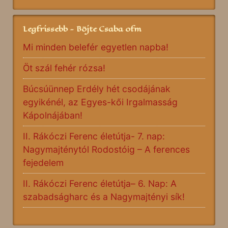
Legfrissebb - Böjte Csaba ofm
Mi minden belefér egyetlen napba!
Öt szál fehér rózsa!
Búcsúünnep Erdély hét csodájának
egyikénél, az Egyes-kői Irgalmasság
Kápolnájában!
II. Rákóczi Ferenc életútja- 7. nap:
Nagymajténytól Rodostóig – A ferences
fejedelem
II. Rákóczi Ferenc életútja– 6. Nap: A
szabadságharc és a Nagymajtényi sík!