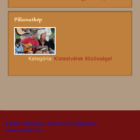
Pillanatkép
Kategória:
Kistestvérek Közössége!
© 2007-2026 Dévai Szent Ferenc Alapítvány -
www.magnificat.ro