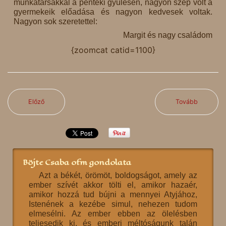
munkatársakkal a pénteki gyűlésen, nagyon szép volt a
gyermekeik előadása és nagyon kedvesek voltak.
Nagyon sok szeretettel:
Margit és nagy családom
{zoomcat catid=1100}
Előző
Tovább
Böjte Csaba ofm gondolata
Azt a békét, örömöt, boldogságot, amely az
ember szívét akkor tölti el, amikor hazaér,
amikor hozzá tud bújni a mennyei Atyjához,
Istenének a kezébe simul, nehezen tudom
elmesélni. Az ember ebben az ölelésben
teljesedik ki, és emberi méltóságunk talán