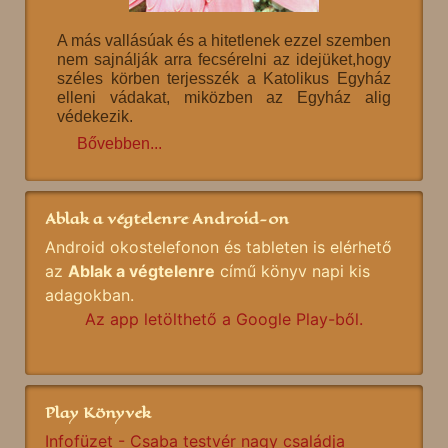
A más vallásúak és a hitetlenek ezzel szemben
nem sajnálják arra fecsérelni az idejüket,hogy
széles körben terjesszék a Katolikus Egyház
elleni vádakat, miközben az Egyház alig
védekezik.
Bővebben...
Ablak a végtelenre Android-on
Android okostelefonon és tableten is elérhető
az
Ablak a végtelenre
című könyv napi kis
adagokban.
Az app letölthető a Google Play-ből.
Play Könyvek
Infofüzet - Csaba testvér nagy családja