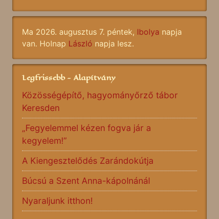
Ma 2026. augusztus 7. péntek,
Ibolya
napja
van. Holnap
László
napja lesz.
Legfrissebb - Alapítvány
Közösségépítő, hagyományőrző tábor
Keresden
„Fegyelemmel kézen fogva jár a
kegyelem!”
A Kiengesztelődés Zarándokútja
Búcsú a Szent Anna-kápolnánál
Nyaraljunk itthon!