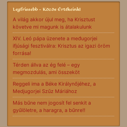
Legfrissebb - Közös Értékeink!
A világ akkor újul meg, ha Krisztust
követve mi magunk is átalakulunk
XIV. Leó pápa üzenete a međugorjei
ifjúsági fesztiválra: Krisztus az igazi öröm
forrása!
Térden állva az ég felé – egy
megmozdulás, ami összeköt
Reggeli ima a Béke Királynőjéhez, a
Medjugorjei Szűz Máriához
Más bűne nem jogosít fel senkit a
gyűlöletre, a haragra, a bűnre!!