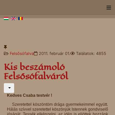
Felsősófalva
2011. február 01.
Találatok: 4855
Kis beszámoló
Felsősófalváról
Kedves Csaba testvér !
Szeretettel köszöntöm drága gyermekeimmel együtt.
Hálás szívvel szeretettel köszönjük Istennek gondviselő
jóságát. Tessék elképzelni, az idén is eljöttek hozzánk