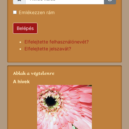
Emlékezzen rám
Belépés
Elfelejtette felhasználónevét?
Elfelejtette jelszavát?
Ablak a végtelenre
A hívek