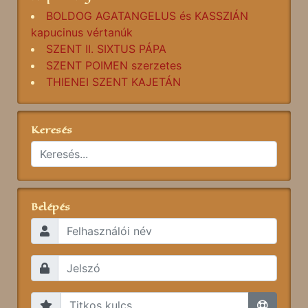
BOLDOG AGATANGELUS és KASSZIÁN
kapucinus vértanúk
SZENT II. SIXTUS PÁPA
SZENT POIMEN szerzetes
THIENEI SZENT KAJETÁN
Keresés
Belépés