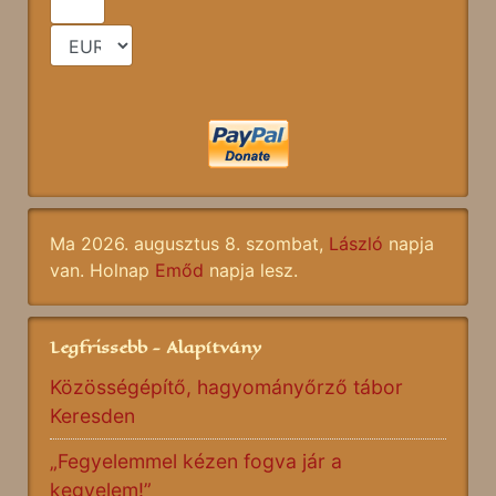
Ma 2026. augusztus 8. szombat,
László
napja
van. Holnap
Emőd
napja lesz.
Legfrissebb - Alapítvány
Közösségépítő, hagyományőrző tábor
Keresden
„Fegyelemmel kézen fogva jár a
kegyelem!”