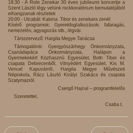
18:30 - A Role Zenekar 30 éves jubileumi koncertje a
Szent László légy velünk rockkoratórium bemutatójából
elhangzanak részletek
20:00 - Utcabál: Katona Tibor és zenekara zenél
Kísérő programok: Gyerekfoglalkozások: fafaragás,
nemezelés, agyagozás stb., légvár.
Társszervező: Hargita Megye Tanácsa
Támogatóink: Gyergyószárhegy Önkormányzata,
Csanádapáca Önkormányzata, Halápon a
Gyermekekért Közhasznú Egyesület, Both Tibor és
csapata Debrecenből, Vitnyédért Egyesület, Kis M.
Vencel Kapuvárról, Hargita Megye Művészeti
Népiskola, Rácz László Királyi Szakács és csapata
Szatymazról.
Csergő Hajnal – programfelelős
Szeretettel,
Csaba t.