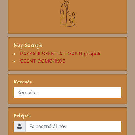
Nap Szentje
PASSAUI SZENT ALTMANN püspök
SZENT DOMONKOS
Keresés
Belépés