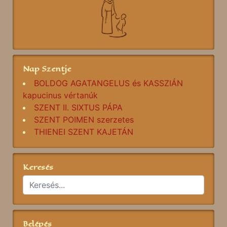
Nap Szentje
BOLDOG AGATANGELUS és KASSZIÁN
kapucinus vértanúk
SZENT II. SIXTUS PÁPA
SZENT POIMEN szerzetes
THIENEI SZENT KAJETÁN
Keresés
Belépés