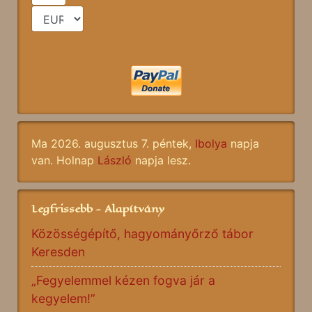
Ma 2026. augusztus 7. péntek,
Ibolya
napja
van. Holnap
László
napja lesz.
Legfrissebb - Alapítvány
Közösségépítő, hagyományőrző tábor
Keresden
„Fegyelemmel kézen fogva jár a
kegyelem!”