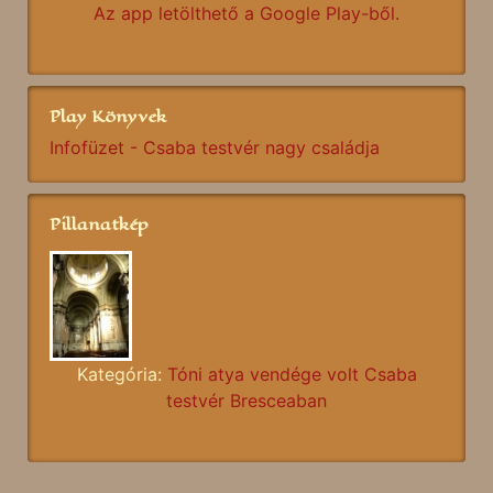
Az app letölthető a Google Play-ből.
Play Könyvek
Infofüzet - Csaba testvér nagy családja
Pillanatkép
Kategória:
Tóni atya vendége volt Csaba
testvér Bresceaban