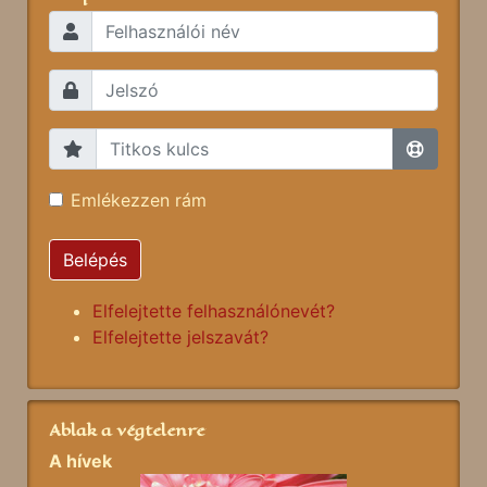
Emlékezzen rám
Belépés
Elfelejtette felhasználónevét?
Elfelejtette jelszavát?
Ablak a végtelenre
A hívek