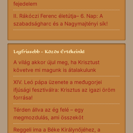
fejedelem
II. Rákóczi Ferenc életútja– 6. Nap: A
szabadságharc és a Nagymajtényi sík!
Legfrissebb - Közös Értékeink!
A világ akkor újul meg, ha Krisztust
követve mi magunk is átalakulunk
XIV. Leó pápa üzenete a međugorjei
ifjúsági fesztiválra: Krisztus az igazi öröm
forrása!
Térden állva az ég felé – egy
megmozdulás, ami összeköt
Reggeli ima a Béke Királynőjéhez, a