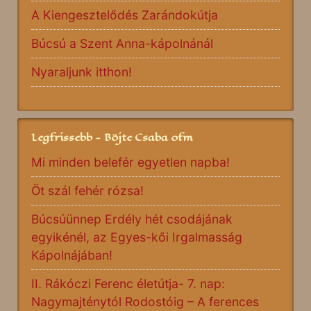
A Kiengesztelődés Zarándokútja
Búcsú a Szent Anna-kápolnánál
Nyaraljunk itthon!
Legfrissebb - Böjte Csaba ofm
Mi minden belefér egyetlen napba!
Öt szál fehér rózsa!
Búcsúünnep Erdély hét csodájának
egyikénél, az Egyes-kői Irgalmasság
Kápolnájában!
II. Rákóczi Ferenc életútja- 7. nap:
Nagymajténytól Rodostóig – A ferences