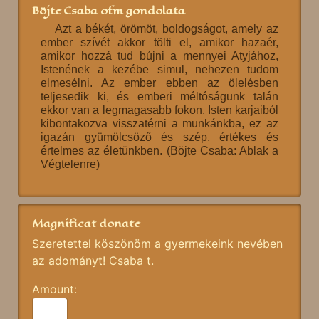
Böjte Csaba ofm gondolata
Azt a békét, örömöt, boldogságot, amely az
ember szívét akkor tölti el, amikor hazaér,
amikor hozzá tud bújni a mennyei Atyjához,
Istenének a kezébe simul, nehezen tudom
elmesélni. Az ember ebben az ölelésben
teljesedik ki, és emberi méltóságunk talán
ekkor van a legmagasabb fokon. Isten karjaiból
kibontakozva visszatérni a munkánkba, ez az
igazán gyümölcsöző és szép, értékes és
értelmes az életünkben. (Böjte Csaba: Ablak a
Végtelenre)
Magnificat donate
Szeretettel köszönöm a gyermekeink nevében
az adományt! Csaba t.
Amount: