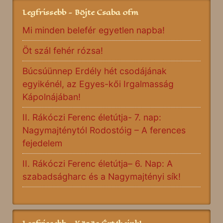
Legfrissebb - Böjte Csaba ofm
Mi minden belefér egyetlen napba!
Öt szál fehér rózsa!
Búcsúünnep Erdély hét csodájának
egyikénél, az Egyes-kői Irgalmasság
Kápolnájában!
II. Rákóczi Ferenc életútja- 7. nap:
Nagymajténytól Rodostóig – A ferences
fejedelem
II. Rákóczi Ferenc életútja– 6. Nap: A
szabadságharc és a Nagymajtényi sík!