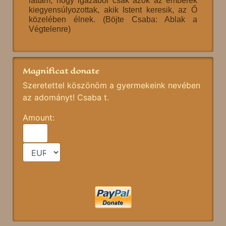
láttam, hogy igazából csak azok az emberek
kiegyensúlyozottak, akik Istent keresik, az Ő
közelében élnek. (Böjte Csaba: Ablak a
Végtelenre)
Magnificat donate
Szeretettel köszönöm a gyermekeink nevében
az adományt! Csaba t.
Amount: