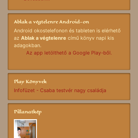
Ablak a végtelenre Android-on
Android okostelefonon és tableten is elérhető
az
Ablak a végtelenre
című könyv napi kis
adagokban.
Az app letölthető a Google Play-ből.
Play Könyvek
Infofüzet - Csaba testvér nagy családja
Pillanatkép