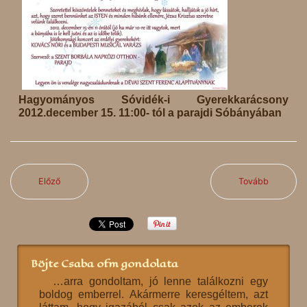
Hagyományos Sóvidék-i Gyerekkarácsony
2012.december 15. 11:00- tól a parajdi Sóbányában
Előző
Tovább
Böjte Csaba ofm gondolata
…arra gondoltam, jó lenne találkozni egy
boldog emberrel. Akármerre keresgéltem, azt