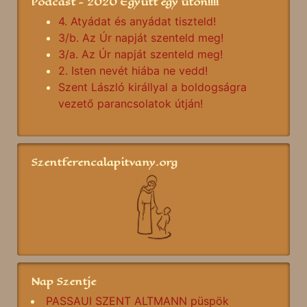
Podcast - 2020 Együtt egy úton!!!!
4. Atyádat és anyádat tiszteld!
3/b. Az Úr napját szenteld meg!
3/a. Az Úr napját szenteld meg!
2. Isten nevét hiába ne vedd!
Szent László királlyal a boldogságra
vezető parancsolatok útján!
Szentferencalapitvany.org
Nap Szentje
PASSAUI SZENT ALTMANN püspök