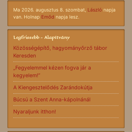
Ma 2026. augusztus 8. szombat,
László
napja
van. Holnap
Emőd
napja lesz.
Legfrissebb - Alapítvány
Közösségépítő, hagyományőrző tábor
Keresden
„Fegyelemmel kézen fogva jár a
kegyelem!”
A Kiengesztelődés Zarándokútja
Búcsú a Szent Anna-kápolnánál
Nyaraljunk itthon!