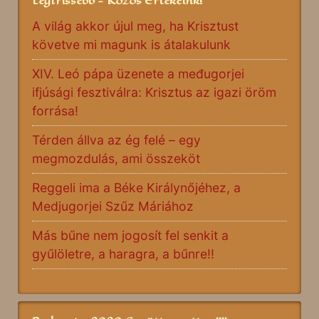
Legfrissebb - Közös Értékeink!
A világ akkor újul meg, ha Krisztust
követve mi magunk is átalakulunk
XIV. Leó pápa üzenete a međugorjei
ifjúsági fesztiválra: Krisztus az igazi öröm
forrása!
Térden állva az ég felé – egy
megmozdulás, ami összeköt
Reggeli ima a Béke Királynőjéhez, a
Medjugorjei Szűz Máriához
Más bűne nem jogosít fel senkit a
gyűlöletre, a haragra, a bűnre!!