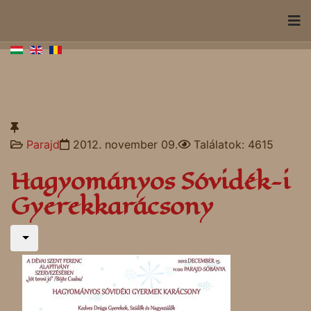
Parajd
2012. november 09.
Találatok: 4615
Hagyományos Sóvidék-i
Gyerekkarácsony