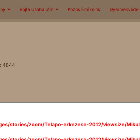
ány
Böjte Csaba ofm
Közös Értékeink
Gyermekvéde
k: 4844
ages/stories/zoom/Telapo-erkezese-2012/viewsize/Mikul
ages/stories/zoom/Telapo-erkezese-2012/viewsize/Mikul