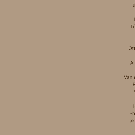
ú
Tú
Ott
A 
Van 
B
-
ak