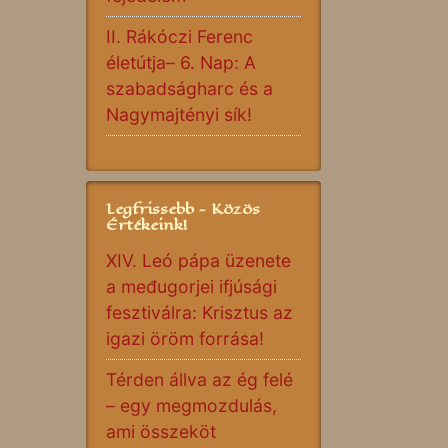
II. Rákóczi Ferenc
életútja– 6. Nap: A
szabadságharc és a
Nagymajtényi sík!
Legfrissebb - Közös
Értékeink!
XIV. Leó pápa üzenete
a međugorjei ifjúsági
fesztiválra: Krisztus az
igazi öröm forrása!
Térden állva az ég felé
– egy megmozdulás,
ami összeköt