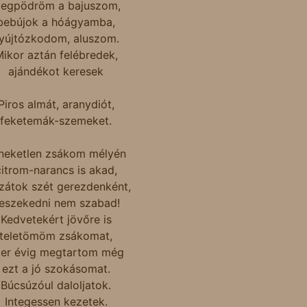
egpödröm a bajuszom,
bebújok a hóágyamba,
yújtózkodom, aluszom.
ikor aztán felébredek,
ajándékot keresek
Piros almát, aranydiót,
feketemák-szemeket.
neketlen zsákom mélyén
citrom-narancs is akad,
zátok szét gerezdenként,
eszekedni nem szabad!
Kedvetekért jövőre is
teletömöm zsákomat,
er évig megtartom még
ezt a jó szokásomat.
Búcsúzóul daloljatok.
Integessen kezetek.