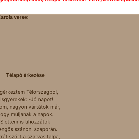
arola verse:
Télapó érkezése
gérkeztem Télországból,
isgyerekek: -Jó napot!
om, nagyon vártátok már,
ogy múljanak a napok.
Siettem is tihozzátok
engős szánon, szaporán.
krát szórt a szarvas talpa,