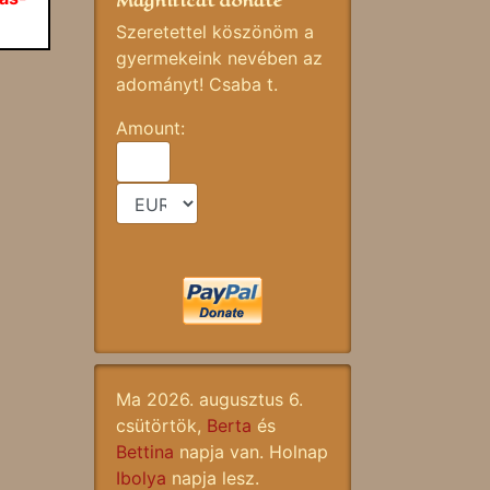
Magnificat donate
Szeretettel köszönöm a
gyermekeink nevében az
adományt! Csaba t.
Amount:
Ma 2026. augusztus 6.
csütörtök,
Berta
és
Bettina
napja van. Holnap
Ibolya
napja lesz.