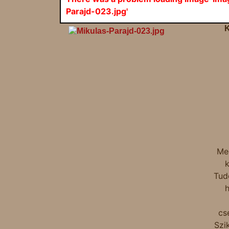
Parajd-023.jpg'
K
Me
k
Tud
h
cs
Szi