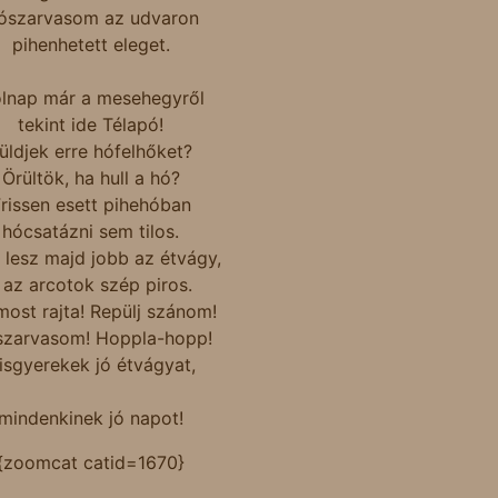
ószarvasom az udvaron
pihenhetett eleget.
lnap már a mesehegyről
tekint ide Télapó!
üldjek erre hófelhőket?
Örültök, ha hull a hó?
rissen esett pihehóban
hócsatázni sem tilos.
l lesz majd jobb az étvágy,
 az arcotok szép piros.
ost rajta! Repülj szánom!
zarvasom! Hoppla-hopp!
isgyerekek jó étvágyat,
mindenkinek jó napot!
{zoomcat catid=1670}