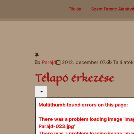
Főoldal
Szent Ferenc Alapítv
Parajd
2012. december 07.
Találato
Télapó érkezése
Multithumb found errors on this page:
There was a problem loading image 'im
Parajd-023.jpg'
There was a problem loading image 'im