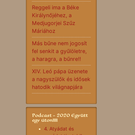
Reggeli ima a Béke
Királynőjéhez, a
Medjugorjei Szűz
Máriához
Más bűne nem jogosít
fel senkit a gyűlöletre,
a haragra, a bűnre!!
XIV. Leó pápa üzenete
a nagyszülők és idősek
hatodik világnapjára
Podcast - 2020 Együtt
egy úton!!!!
4. Atyádat és