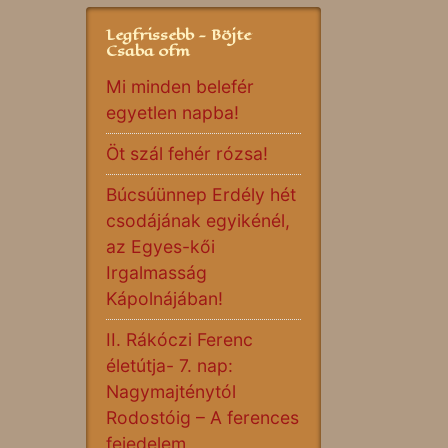
Legfrissebb - Böjte
Csaba ofm
Mi minden belefér
egyetlen napba!
Öt szál fehér rózsa!
Búcsúünnep Erdély hét
csodájának egyikénél,
az Egyes-kői
Irgalmasság
Kápolnájában!
II. Rákóczi Ferenc
életútja- 7. nap:
Nagymajténytól
Rodostóig – A ferences
fejedelem