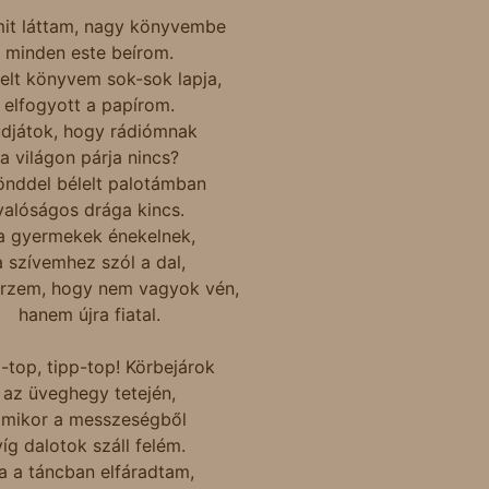
mit láttam, nagy könyvembe
minden este beírom.
elt könyvem sok-sok lapja,
elfogyott a papírom.
djátok, hogy rádiómnak
a világon párja nincs?
nddel bélelt palotámban
valóságos drága kincs.
a gyermekek énekelnek,
a szívemhez szól a dal,
érzem, hogy nem vagyok vén,
hanem újra fiatal.
-top, tipp-top! Körbejárok
az üveghegy tetején,
amikor a messzeségből
víg dalotok száll felém.
a a táncban elfáradtam,