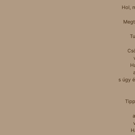
Hol, 
Megt
Tu
Csö
H
s úgy 
Tipp
H