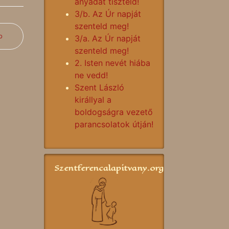
anyádat tiszteld!
3/b. Az Úr napját
szenteld meg!
b
3/a. Az Úr napját
szenteld meg!
2. Isten nevét hiába
ne vedd!
Szent László
királlyal a
boldogságra vezető
parancsolatok útján!
Szentferencalapitvany.org