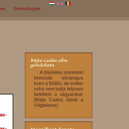
lem
Elérhetőségek
Böjte Csaba ofm
gondolata
A tökéletes szeretetet
keressük sóvárogva
ezen a földön, de ember
soha nem tudja teljesen
betölteni a vágyainkat.
(Böjte Csaba: Ablak a
Végtelenre)
as-
as-