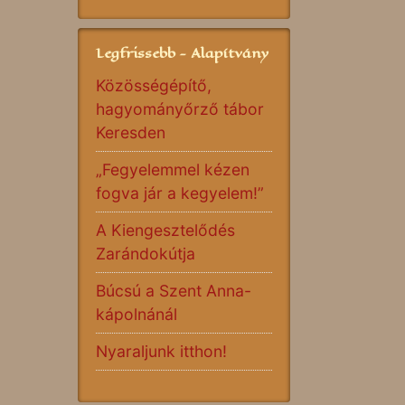
Legfrissebb - Alapítvány
Közösségépítő,
hagyományőrző tábor
Keresden
„Fegyelemmel kézen
fogva jár a kegyelem!”
A Kiengesztelődés
Zarándokútja
Búcsú a Szent Anna-
kápolnánál
Nyaraljunk itthon!