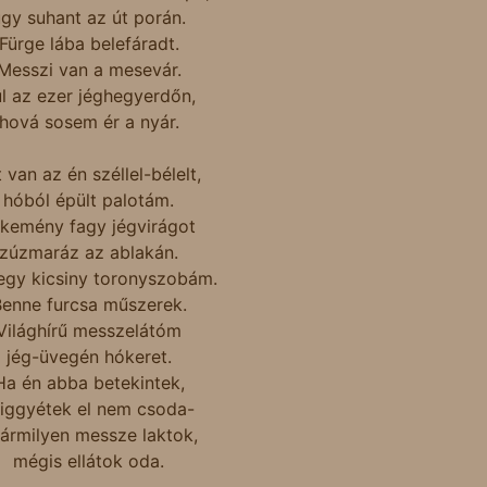
gy suhant az út porán.
Fürge lába belefáradt.
Messzi van a mesevár.
l az ezer jéghegyerdőn,
hová sosem ér a nyár.
 van az én széllel-bélelt,
hóból épült palotám.
kemény fagy jégvirágot
zúzmaráz az ablakán.
egy kicsiny toronyszobám.
enne furcsa műszerek.
Világhírű messzelátóm
jég-üvegén hókeret.
Ha én abba betekintek,
higgyétek el nem csoda-
ármilyen messze laktok,
mégis ellátok oda.