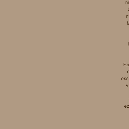
m
n
M
Fe
oss
v
ez