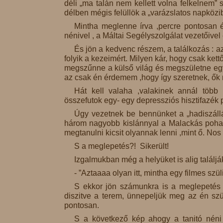
déli „ma talán nem kellett volna felkelnem”
délben mégis felüllök a „varázslatos napkö
Mintha meglenne írva ,percre pontosan é
nénivel , a Máltai Segélyszolgálat vezetőivel
És jön a kedvenc részem, a találkozás : 
folyik a kezeimért. Milyen kár, hogy csak ket
megszűnne a külső világ és megszületne egy 
az csak én érdemem ,hogy így szeretnek, ők
Hát kell valaha ,valakinek annál több 
összefutok egy- egy depressziós hisztifazék
Úgy vezetnek be bennünket a „hadiszállás
három nagyobb kislánnyal a Malackás pohar
megtanulni kicsit olyannak lenni ,mint ő. Nos
S a meglepetés?! Sikerült!
Izgalmukban még a helyüket is alig találják
- ”Aztaaaa olyan itt, mintha egy filmes szü
S ekkor jön számunkra is a meglepetés -
diszitve a terem, ünnepeljük meg az én sz
pontosan.
S a következő kép ahogy a tanitó néni ö