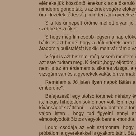
elénekeljük köszöntő énekünk az előkerülő 
mindenre gondoltak, s az ének végére előker
óra , füzetek, édesség, minden ami gyereks
S a kis ünnepelt öröme mellett olyan jó
szebbé teszi őket.
S hogy még filmesebb legyen a nap előke
bárki is azt hinné, hogy a Jótündérek nem t
átadom a bulistafétát Nekik, mert vár rám a 
Végül is azt hiszem, még sosem mentem ilye
azt este tudtam meg. Kiderült ,hogy eljöttöm
nem is az én érdemem a sikeres vizsga, a 
vizsgám van és a gyerekek vakáción vanna
Remélem a Jó Isten ilyen napok láttán a
embereire”.
Befejezésül egy utolsó történet: néhány é
is, mégis hihetetlen sok ember volt. Én me
kívánságot szállítani… Átszáguldottam a t
vajon Isten , hogy tud figyelni ennyi e
elmosolyodott:Biztos vagyok benne!-mondta.
Lourd csodája az volt számomra, hogy 
próbálom a gyerekekkel is gyakoroltatni. Bizt