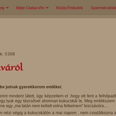
ány
Böjte Csaba ofm
Közös Értékeink
Gyermekvéde
ok: 5306
váról
be jutnak gyerekkorom emlékei.
int mindent látott, úgy képzeltem el ,hogy ott fent a felhőpad
gy lyuk egy távcsővel ahonnan kukucskál le. Meg emlékszem 
enne egy „ma talán nem kellett volna felkelnem” kiscsávóra…
 rám nézi végig a kukucskálón a mai napom , nem csodálkozna 