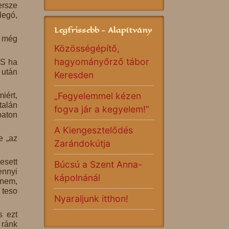
ersze
legó,
Legfrissebb - Alapítvány
z még
Közösségépítő,
hagyományőrző tábor
 S ha
 után
Keresden
„Fegyelemmel kézen
iért,
talán
fogva jár a kegyelem!”
baton
A Kiengesztelődés
e „az
Zarándokútja
esett
Búcsú a Szent Anna-
ennyi
kápolnánál
znem,
 teso
Nyaraljunk itthon!
s ezt
 ránk