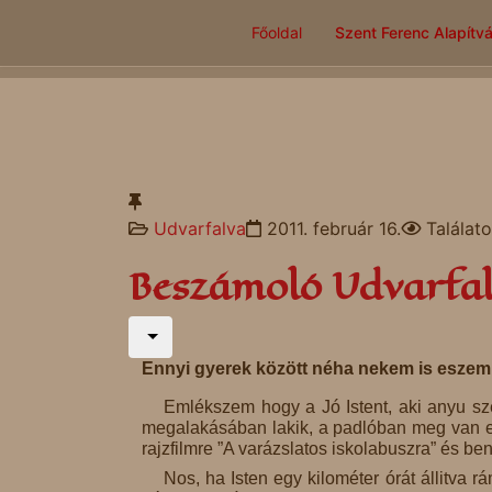
Főoldal
Szent Ferenc Alapítv
Udvarfalva
2011. február 16.
Találat
Beszámoló Udvarfal
Ennyi gyerek között néha nekem is eszem
Emlékszem hogy a Jó Istent, aki anyu szer
megalakásában lakik, a padlóban meg van e
rajzfilmre ”A varázslatos iskolabuszra” és b
Nos, ha Isten egy kilométer órát állitva