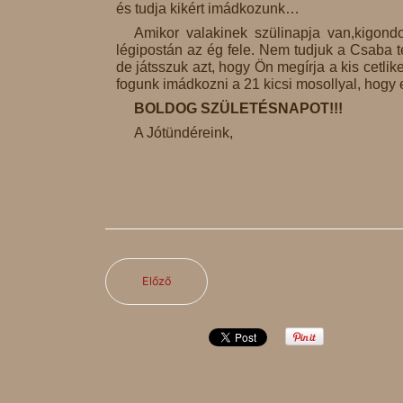
és tudja kikért imádkozunk…
Amikor valakinek szülinapja van,kigondol
légipostán az ég fele. Nem tudjuk a Csaba te
de játsszuk azt, hogy Ön megírja a kis cetlik
fogunk imádkozni a 21 kicsi mosollyal, hogy
BOLDOG SZÜLETÉSNAPOT!!!
A Jótündéreink,
Előző