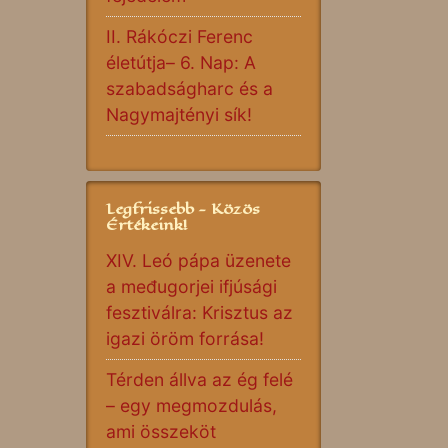
II. Rákóczi Ferenc
életútja– 6. Nap: A
szabadságharc és a
Nagymajtényi sík!
Legfrissebb - Közös
Értékeink!
XIV. Leó pápa üzenete
a međugorjei ifjúsági
fesztiválra: Krisztus az
igazi öröm forrása!
Térden állva az ég felé
– egy megmozdulás,
ami összeköt