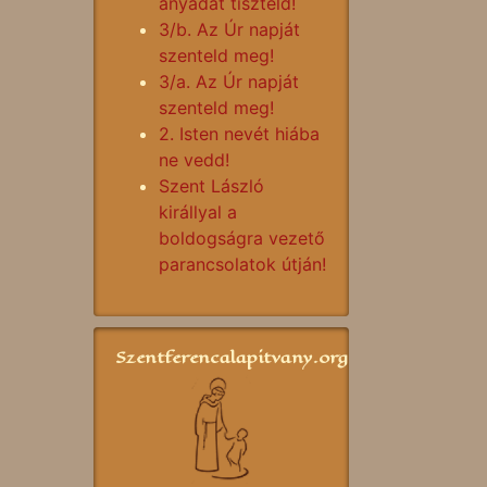
anyádat tiszteld!
3/b. Az Úr napját
szenteld meg!
3/a. Az Úr napját
szenteld meg!
2. Isten nevét hiába
ne vedd!
Szent László
királlyal a
boldogságra vezető
parancsolatok útján!
Szentferencalapitvany.org