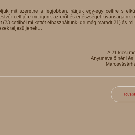
juk mit szeretne a legjobban, ráírjuk egy-egy cetlire s elkü
stvér cetlijére mit írjunk az erőt és egészséget kívánságaink m
et (23 cetliből mi kettőt elhasználtunk- de még maradt 21) és mi 
 ezek teljesüljenek…
A 21 kicsi mo
Anyunevelő néni és 
Marosvásárhe
Továb