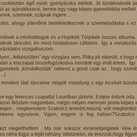
csokitortán égő nyolc gyertyácska mellett. Jó tündérnéniék p
ül az ajándékzacsi, benne egy nagy képes gyerekbiblia mellett 
zívnek, szemnek, szájnak ingere…
 látni, ahogy jótevőink belefeledkeznek a szeretetadásba s e
rülnek a minihotdogok és a Hupikék Törpikék összes albuma.
udnak táncolni, én most hivataloson cáfolom. Így a vonatozás
varázslatos vizsgabuszom.
n „ felkészülten” egy vizsgára sem. Ritka jól sikerült, s hogy m
 után a kiscsapat összefogózkodva mondott egy imát értem. Így 
gyerekek „kiimádkozták” nekem( a gond csak az , hogy szom
k…)
 mindent látó távcsöve mögött mosolyog s egy kicsikét büszk
ve egy ferences csapattal Lourdban jártunk. Estére értünk oda, 
g azon filóztam magamban, mégis milyen mennyei posta képes 
ömegen , megkerestem Szabolcs testvért,muszáj volt megkérde
mberre egyszerre. Vajon, engem is fog hallani?Szabolcs
ezt megérthettem . Ma már sokszor elmesélgetgetek Vele é
os néha fogja a fejét néhány ötletünkön, de érezzük,hogy figyel