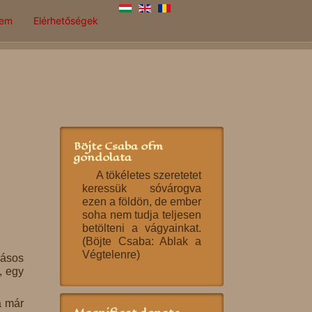
lem
Elérhetőségek
Böjte Csaba ofm
gondolata
A tökéletes szeretetet
keressük sóvárogva
ezen a földön, de ember
soha nem tudja teljesen
betölteni a vágyainkat.
(Böjte Csaba: Ablak a
Végtelenre)
lásos
, egy
a már