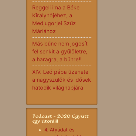
Reggeli ima a Béke
Királynőjéhez, a
Medjugorjei Szűz
Máriához
Más bűne nem jogosít
fel senkit a gyűlöletre,
a haragra, a bűnre!!
XIV. Leó pápa üzenete
a nagyszülők és idősek
hatodik világnapjára
Podcast - 2020 Együtt
egy úton!!!!
4. Atyádat és