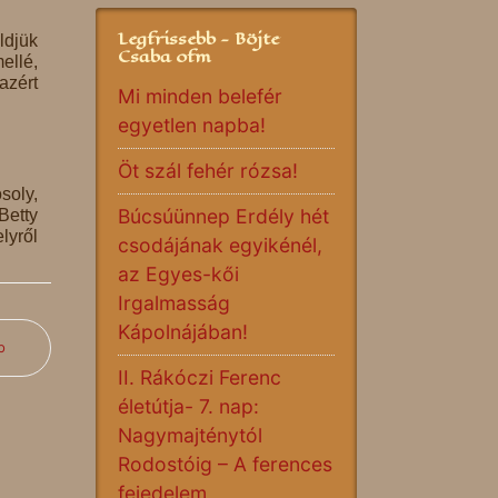
Legfrissebb - Böjte
ldjük
Csaba ofm
ellé,
azért
Mi minden belefér
egyetlen napba!
Öt szál fehér rózsa!
soly,
Búcsúünnep Erdély hét
Betty
lyről
csodájának egyikénél,
az Egyes-kői
Irgalmasság
Kápolnájában!
b
II. Rákóczi Ferenc
életútja- 7. nap:
Nagymajténytól
Rodostóig – A ferences
fejedelem