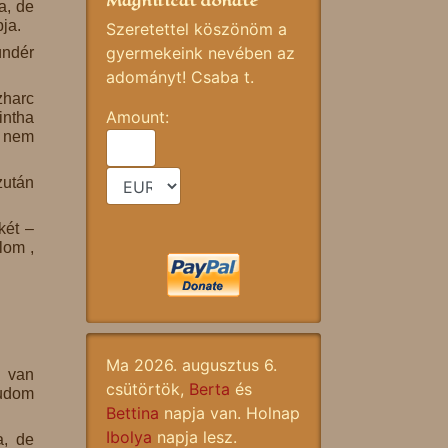
Magnificat donate
a, de
ja.
Szeretettel köszönöm a
gyermekeink nevében az
ündér
adományt! Csaba t.
zharc
Amount:
intha
z nem
zután
két –
lom ,
Ma 2026. augusztus 6.
l van
csütörtök,
Berta
és
tudom
Bettina
napja van. Holnap
Ibolya
napja lesz.
a, de