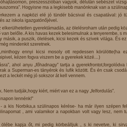
 sóhajtásomon, preszesszióban vagyok, délután sebészet vizsg
zibuszomra”. Hogyisne ma a legkisebb manónknak van a szülinap
rkezem a napközi elé jó tündér bácsival és csapatával: jó t
 és az iskola igazgatónőjével.
az elkerülhetetlen gyerektámadás, az ölelésroham után pedig kö
tő van belőle. A kis havas kezek belesimulnak a tenyerembe, s m
másik, a puszik, ölelések, kicsi kezek és szivek világa. És e
 még mindenkit szeretnek.
,minthogy ennyi kicsi mosoly ott repdessen körülötte(ha e
 pipivel, kézen fogva viszem be a gyerekek közé…)
ra”, ahol anyu „főhadnagy” tartja a gyerekfrontot,forgolódva 
ak a Superman-es tányérok és lufik között. És én csak csodá
 ezt a leckét még jó sokszor át kell vennem.
. Nem tudják,hogy kiért, miért van ez a nagy „felfordulás”.
linapon lennénk!”
 a kis Norbika,a szülinapos kérése- ha már ilyen szépen fe
ülinapomat , ami valamikor a napokban volt vagy lesz, nem 
lébe kapja őt, mi pedig körbeálljuk , s ki nevetve, ki sirv