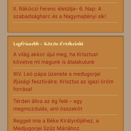
II. Rákóczi Ferenc életútja– 6. Nap: A
szabadságharc és a Nagymajtényi sík!
Legfrissebb - Közös Értékeink!
A világ akkor újul meg, ha Krisztust
követve mi magunk is átalakulunk
XIV. Leó pápa üzenete a međugorjei
ifjúsági fesztiválra: Krisztus az igazi öröm
forrása!
Térden állva az ég felé – egy
megmozdulás, ami összeköt
Reggeli ima a Béke Királynőjéhez, a
Medjugorjei Szűz Máriához