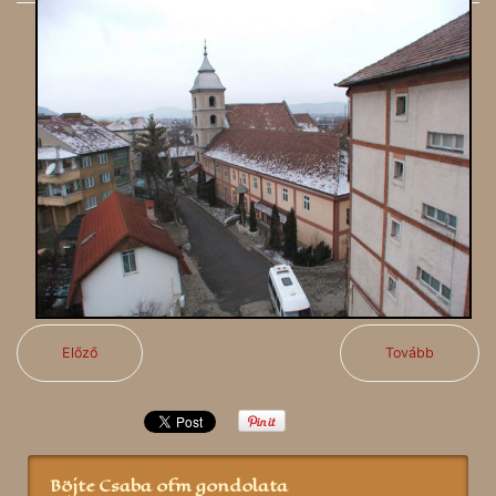
Előző
Tovább
Böjte Csaba ofm gondolata