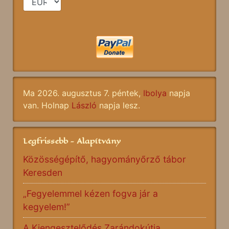
Ma 2026. augusztus 7. péntek,
Ibolya
napja
van. Holnap
László
napja lesz.
Legfrissebb - Alapítvány
Közösségépítő, hagyományőrző tábor
Keresden
„Fegyelemmel kézen fogva jár a
kegyelem!”
A Kiengesztelődés Zarándokútja