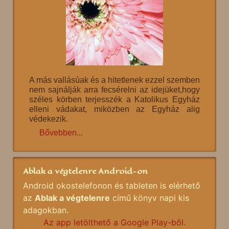
A más vallásúak és a hitetlenek ezzel szemben
nem sajnálják arra fecsérelni az idejüket,hogy
széles körben terjesszék a Katolikus Egyház
elleni vádakat, miközben az Egyház alig
védekezik.
Bővebben...
Ablak a végtelenre Android-on
Android okostelefonon és tableten is elérhető
az
Ablak a végtelenre
című könyv napi kis
adagokban.
Az app letölthető a Google Play-ből.