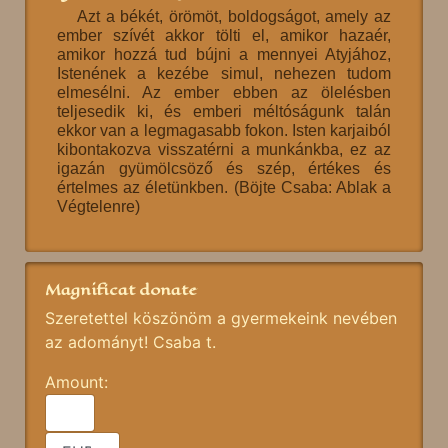
Azt a békét, örömöt, boldogságot, amely az
ember szívét akkor tölti el, amikor hazaér,
amikor hozzá tud bújni a mennyei Atyjához,
Istenének a kezébe simul, nehezen tudom
elmesélni. Az ember ebben az ölelésben
teljesedik ki, és emberi méltóságunk talán
ekkor van a legmagasabb fokon. Isten karjaiból
kibontakozva visszatérni a munkánkba, ez az
igazán gyümölcsöző és szép, értékes és
értelmes az életünkben. (Böjte Csaba: Ablak a
Végtelenre)
Magnificat donate
Szeretettel köszönöm a gyermekeink nevében
az adományt! Csaba t.
Amount: