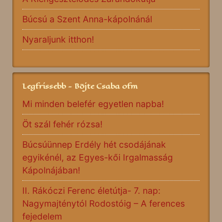
Búcsú a Szent Anna-kápolnánál
Nyaraljunk itthon!
Legfrissebb - Böjte Csaba ofm
Mi minden belefér egyetlen napba!
Öt szál fehér rózsa!
Búcsúünnep Erdély hét csodájának
egyikénél, az Egyes-kői Irgalmasság
Kápolnájában!
II. Rákóczi Ferenc életútja- 7. nap:
Nagymajténytól Rodostóig – A ferences
fejedelem