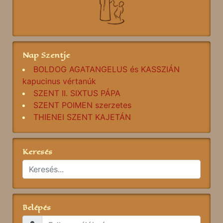
Nap Szentje
BOLDOG AGATANGELUS és KASSZIÁN
kapucinus vértanúk
SZENT II. SIXTUS PÁPA
SZENT POIMEN szerzetes
THIENEI SZENT KAJETÁN
Keresés
Belépés