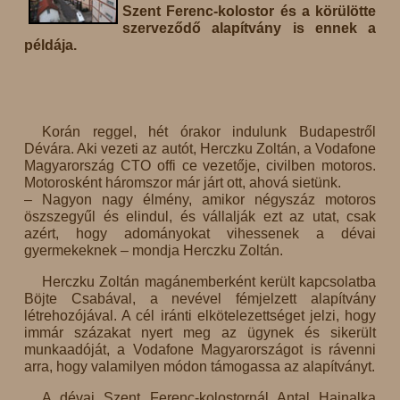
Szent Ferenc-kolostor és a körülötte
szerveződő alapítvány is ennek a
példája.
Korán reggel, hét órakor indulunk Budapestről
Dévára. Aki vezeti az autót, Herczku Zoltán, a Vodafone
Magyarország CTO offi ce vezetője, civilben motoros.
Motorosként háromszor már járt ott, ahová sietünk.
– Nagyon nagy élmény, amikor négyszáz motoros
öszszegyűl és elindul, és vállalják ezt az utat, csak
azért, hogy adományokat vihessenek a dévai
gyermekeknek – mondja Herczku Zoltán.
Herczku Zoltán magánemberként került kapcsolatba
Böjte Csabával, a nevével fémjelzett alapítvány
létrehozójával. A cél iránti elkötelezettséget jelzi, hogy
immár százakat nyert meg az ügynek és sikerült
munkaadóját, a Vodafone Magyarországot is rávenni
arra, hogy valamilyen módon támogassa az alapítványt.
A dévai Szent Ferenc-kolostornál Antal Hajnalka