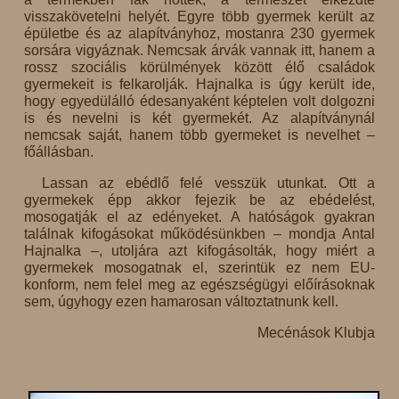
visszakövetelni helyét. Egyre több gyermek került az
épületbe és az alapítványhoz, mostanra 230 gyermek
sorsára vigyáznak. Nemcsak árvák vannak itt, hanem a
rossz szociális körülmények között élő családok
gyermekeit is felkarolják. Hajnalka is úgy került ide,
hogy egyedülálló édesanyaként képtelen volt dolgozni
is és nevelni is két gyermekét. Az alapítványnál
nemcsak saját, hanem több gyermeket is nevelhet –
főállásban.
Lassan az ebédlő felé vesszük utunkat. Ott a
gyermekek épp akkor fejezik be az ebédelést,
mosogatják el az edényeket. A hatóságok gyakran
találnak kifogásokat működésünkben – mondja Antal
Hajnalka –, utoljára azt kifogásolták, hogy miért a
gyermekek mosogatnak el, szerintük ez nem EU-
konform, nem felel meg az egészségügyi előírásoknak
sem, úgyhogy ezen hamarosan változtatnunk kell.
Mecénások Klubja