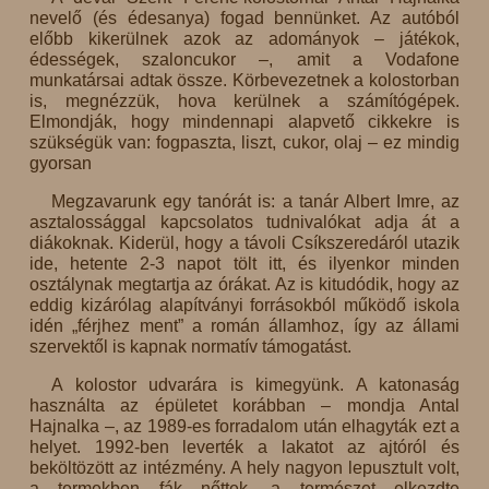
nevelő (és édesanya) fogad bennünket. Az autóból
előbb kikerülnek azok az adományok – játékok,
édességek, szaloncukor –, amit a Vodafone
munkatársai adtak össze. Körbevezetnek a kolostorban
is, megnézzük, hova kerülnek a számítógépek.
Elmondják, hogy mindennapi alapvető cikkekre is
szükségük van: fogpaszta, liszt, cukor, olaj – ez mindig
gyorsan
Megzavarunk egy tanórát is: a tanár Albert Imre, az
asztalossággal kapcsolatos tudnivalókat adja át a
diákoknak. Kiderül, hogy a távoli Csíkszeredáról utazik
ide, hetente 2-3 napot tölt itt, és ilyenkor minden
osztálynak megtartja az órákat. Az is kitudódik, hogy az
eddig kizárólag alapítványi forrásokból működő iskola
idén „férjhez ment” a román államhoz, így az állami
szervektől is kapnak normatív támogatást.
A kolostor udvarára is kimegyünk. A katonaság
használta az épületet korábban – mondja Antal
Hajnalka –, az 1989-es forradalom után elhagyták ezt a
helyet. 1992-ben leverték a lakatot az ajtóról és
beköltözött az intézmény. A hely nagyon lepusztult volt,
a termekben fák nőttek, a természet elkezdte