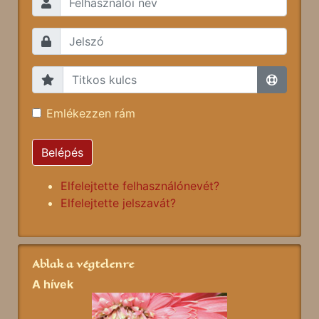
Emlékezzen rám
Belépés
Elfelejtette felhasználónevét?
Elfelejtette jelszavát?
Ablak a végtelenre
A hívek