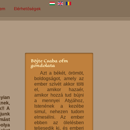
lem
Elérhetőségek
Böjte Csaba ofm
gondolata
Azt a békét, örömöt,
boldogságot, amely az
ember szívét akkor tölti
el, amikor hazaér,
amikor hozzá tud bújni
nyian
a mennyei Atyjához,
nek,
Istenének a kezébe
!! A
simul, nehezen tudom
junk
elmesélni. Az ember
ymást
ebben az ölelésben
bolya
teljesedik ki, és emberi