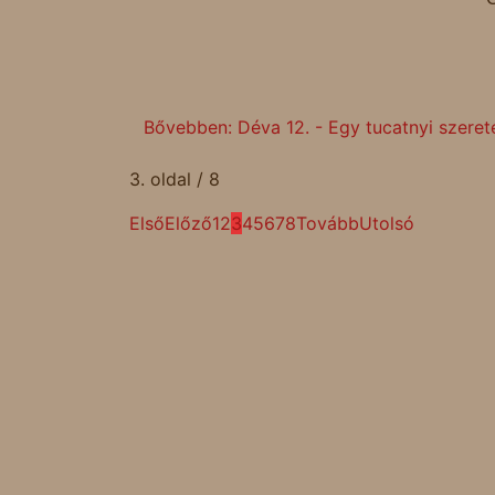
Bővebben: Déva 12. - Egy tucatnyi szeret
3. oldal / 8
Első
Előző
1
2
3
4
5
6
7
8
Tovább
Utolsó