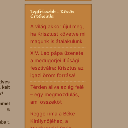
Legfrissebb - Közös
Értékeink!
A világ akkor újul meg,
ha Krisztust követve mi
magunk is átalakulunk
XIV. Leó pápa üzenete
a međugorjei ifjúsági
fesztiválra: Krisztus az
igazi öröm forrása!
ves
Térden állva az ég felé
 kelt
yi
– egy megmozdulás,
ami összeköt
mel
g a
Reggeli ima a Béke
Királynőjéhez, a
ba t.