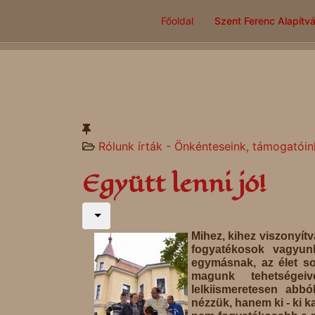
Főoldal
Szent Ferenc Alapítv
Rólunk írták - Önkénteseink, támogatóin
Együtt lenni jó!
Mihez, kihez viszonyí
fogyatékosok vagyun
egymásnak, az élet s
magunk tehetségeiv
lelkiismeretesen abb
nézzük, hanem ki - ki k