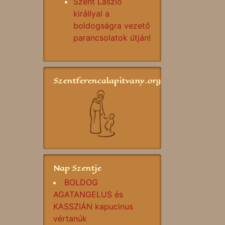
Szent László
királlyal a
boldogságra vezető
parancsolatok útján!
Szentferencalapitvany.org
Nap Szentje
BOLDOG
AGATANGELUS és
KASSZIÁN kapucinus
vértanúk