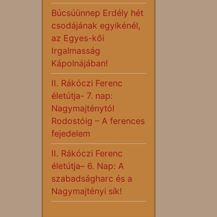
Búcsúünnep Erdély hét
csodájának egyikénél,
az Egyes-kői
Irgalmasság
Kápolnájában!
II. Rákóczi Ferenc
életútja- 7. nap:
Nagymajténytól
Rodostóig – A ferences
fejedelem
II. Rákóczi Ferenc
életútja– 6. Nap: A
szabadságharc és a
Nagymajtényi sík!