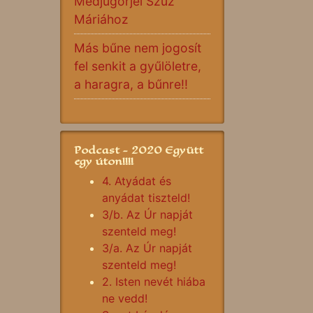
Medjugorjei Szűz
Máriához
Más bűne nem jogosít
fel senkit a gyűlöletre,
a haragra, a bűnre!!
Podcast - 2020 Együtt
egy úton!!!!
4. Atyádat és
anyádat tiszteld!
3/b. Az Úr napját
szenteld meg!
3/a. Az Úr napját
szenteld meg!
2. Isten nevét hiába
ne vedd!