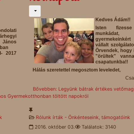
Kedves Ádám!!
Isten fizes
ndolati
munkádat
rhegyi
gyermekeinkért
ános
vállalt szolgálato
nban
Örvendek, hogy 
l- 2017
"örültek" vann
csapatunkba!!
Hálás szeretettel megosztom leveledet,
Csa
Bővebben: Legyünk bátrak értékes vetőmago
os Gyermekotthonban töltött napokról
k
Rólunk írták - Önkénteseink, támogatóink
2016. október 03.
Találatok: 3140