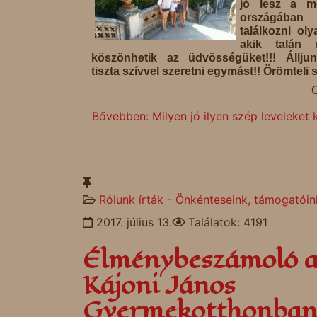
jó lesz a m
országában
találkozni oly
akik talán 
köszönhetik az üdvösségüket!!! Állju
tiszta szívvel szeretni egymást!! Örömteli s
C
Bővebben: Milyen jó ilyen szép leveleket ka
Rólunk írták - Önkénteseink, támogatóin
2017. július 13.
Találatok: 4191
Élménybeszámoló 
Kájoni János
Gyermekotthonba