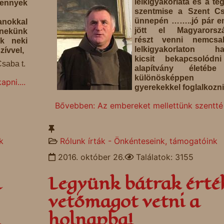
lelkigyakorlata és a te
ennyek
szentmise a Szent Cs
ünnepén ……..jó pár e
anokkal
jött el Magyarorszá
nekünk
részt venni nemcs
nk neki
lelkigyakorlaton h
zívvel,
kicsit bekapcsolódn
saba t.
alapítvány életéb
különösképpe
pni....
gyerekekkel foglalkozni
Bővebben: Az embereket mellettünk szentté 
k
Rólunk írták - Önkénteseink, támogatóink
2016. október 26.
Találatok: 3155
a
Legyünk bátrak érté
vetőmagot vetni a
n
holnapba!