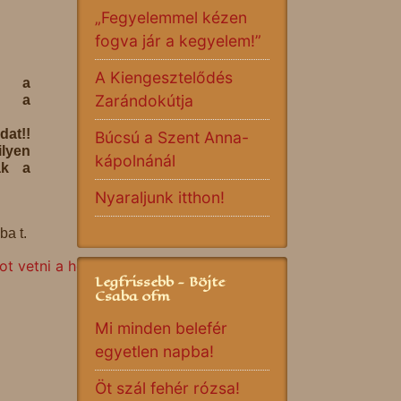
„Fegyelemmel kézen
fogva jár a kegyelem!”
A Kiengesztelődés
se a
Zarándokútja
, a
dat!!
Búcsú a Szent Anna-
ilyen
kápolnánál
ak a
Nyaraljunk itthon!
ba t.
t vetni a holnapba!
Legfrissebb - Böjte
Csaba ofm
Mi minden belefér
egyetlen napba!
Öt szál fehér rózsa!