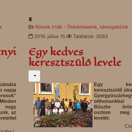
k
Rólunk írták - Önkénteseink, támogatóink
2016. július 15.
Találatok: 3093
tnyi
Egy kedves
keresztszülő levele
zámára
Egy ked
b napja
keresztszülő útra
orosok"
Gyergyószárheg
 Minden
otthonunkba!
 nagy
Büszke öröm
vunk, az
osztom me
etettel
levelét:
Csa
saba t.