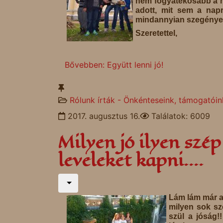
nem fogyatékosabb a n
adott, mit sem a napr
mindannyian szegényeb
Szeretettel,
Bővebben: Együtt lenni jó!
Rólunk írták - Önkénteseink, támogatóin
2017. augusztus 16.
Találatok: 6009
Milyen jó ilyen szép
leveleket kapni....
Lám lám már a
milyen sok sze
szül a jóság!!