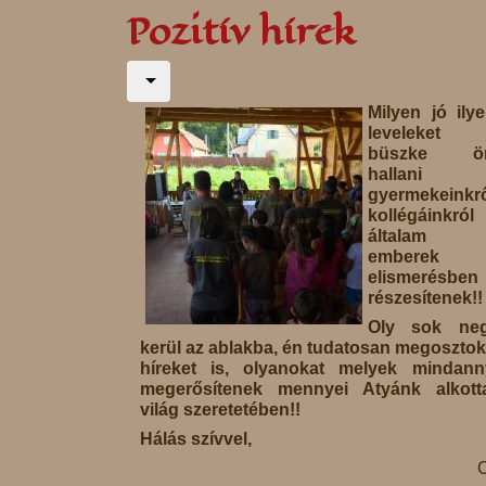
Pozitív hírek
Milyen jó ily
leveleket 
büszke ör
hallani
gyermekeinkrő
kollégáinkró
általam ti
emberek
elismerésben
részesítenek!!
Oly sok neg
kerül az ablakba, én tudatosan megosztok
híreket is, olyanokat melyek mindann
megerősítenek mennyei Atyánk alkott
világ szeretetében!!
Hálás szívvel,
C