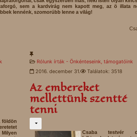
apraforgónál, csak egyszerűen más, neki Isten olyan kinc
aforgó, sem a kardvirág nem kapott meg, az ö illata n
bek lennénk, szomorúbb lenne a világ!
Csa
k
Rólunk írták - Önkénteseink, támogatóink
2016. december 31.
Találatok: 3518
Az embereket
mellettünk szentté
tenni
 földön
retetet
Csaba testvér d
 Milyen