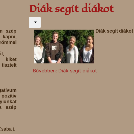
Diák segít diákot
en szép
Diák segít diákot
kapni,
ömmel
l,
l kiket
sztelt
Bővebben: Diák segít diákot
atívum
 pozitív
yiunkat
a szép
saba t.