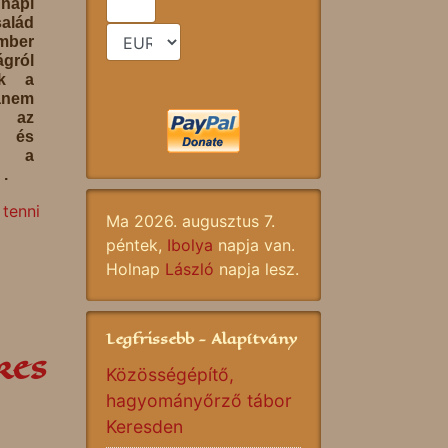
gnapi
alád
mber
gról
ak a
anem
i az
e és
n a
 .
tenni
Ma 2026. augusztus 7.
péntek,
Ibolya
napja van.
Holnap
László
napja lesz.
Legfrissebb - Alapítvány
kes
Közösségépítő,
hagyományőrző tábor
Keresden