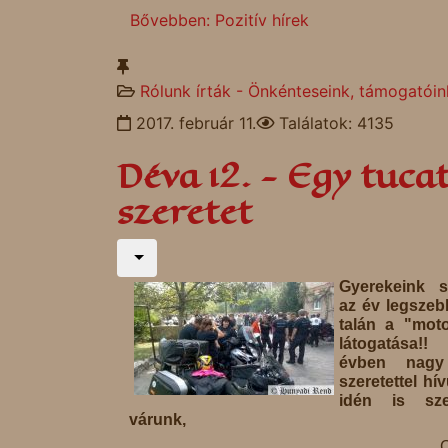
Bővebben: Pozitív hírek
Rólunk írták - Önkénteseink, támogatóin
2017. február 11.
Találatok: 4135
Déva 12. - Egy tuca
szeretet
Gyerekeink s
az év legszeb
talán a "mot
látogatása!!
évben nagy
szeretettel hí
idén is szer
várunk,
C