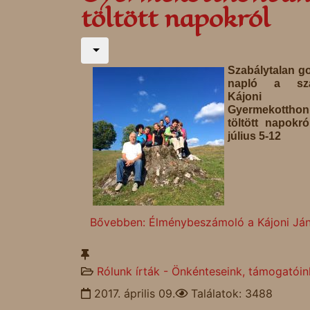
töltött napokról
Szabálytalan go
napló a szá
Kájoni J
Gyermekottho
töltött napokró
július 5-12
Bővebben: Élménybeszámoló a Kájoni Ján
Rólunk írták - Önkénteseink, támogatóin
2017. április 09.
Találatok: 3488