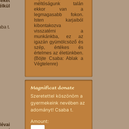
seket
méltóságunk talán
élkül
ekkor van a
legmagasabb fokon.
Isten karjaiból
kibontakozva
ba t.
visszatérni a
munkánkba, ez az
igazán gyümölcsöző és
szép, értékes és
értelmes az életünkben.
(Böjte Csaba: Ablak a
Végtelenre)
Magnificat donate
Szeretettel köszönöm a
gyermekeink nevében az
adományt! Csaba t.
Amount:
évai