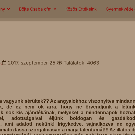
ány
Böjte Csaba ofm
Közös Értékeink
Gyermekvéde
k
2017. szeptember 25.
Találatok: 4063
tva vagyunk sérültek?? Az angyalokhoz viszonyítva mindan
k, de ez nem ok arra, hogy ne örvendjünk a létünk
ok sok kis ajándékának, melyeket a mindennapok hoznak
el, adottságaival éljünk boldogan és gazdálkod
ól, ami adatott nekünk! Irigykedve, sajnálkozva ne eg
amatoztassa szorgalmasan a maga talentumát!!! Az illatos i