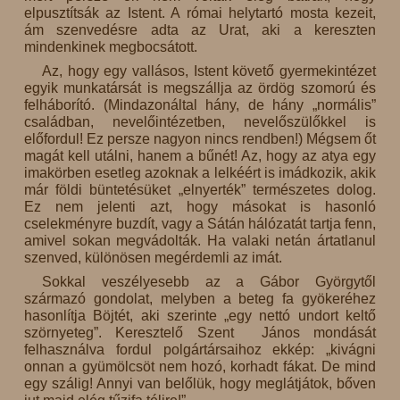
elpusztítsák az Istent. A római helytartó mosta kezeit,
ám szenvedésre adta az Urat, aki a kereszten
mindenkinek megbocsátott.
Az, hogy egy vallásos, Istent követő gyermekintézet
egyik munkatársát is megszállja az ördög szomorú és
felháborító. (Mindazonáltal hány, de hány „normális”
családban, nevelőintézetben, nevelőszülőkkel is
előfordul! Ez persze nagyon nincs rendben!) Mégsem őt
magát kell utálni, hanem a bűnét! Az, hogy az atya egy
imakörben esetleg azoknak a lelkéért is imádkozik, akik
már földi büntetésüket „elnyerték” természetes dolog.
Ez nem jelenti azt, hogy másokat is hasonló
cselekményre buzdít, vagy a Sátán hálózatát tartja fenn,
amivel sokan megvádolták. Ha valaki netán ártatlanul
szenved, különösen megérdemli az imát.
Sokkal veszélyesebb az a Gábor Györgytől
származó gondolat, melyben a beteg fa gyökeréhez
hasonlítja Böjtét, aki szerinte „egy nettó undort keltő
szörnyeteg”. Keresztelő Szent János mondását
felhasználva fordul polgártársaihoz ekkép: „kivágni
onnan a gyümölcsöt nem hozó, korhadt fákat. De mind
egy szálig! Annyi van belőlük, hogy meglátjátok, bőven