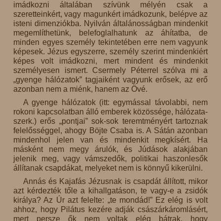
imádkozni általában szívünk mélyén csak a
szeretteinkért, vagy magunkért imádkozunk, belépve az
isteni dimenziókba. Nyilván általánosságban mindenkit
megemlíthetünk, belefoglalhatunk az áhítatba, de
minden egyes személy tekintetében erre nem vagyunk
képesek. Jézus egyszerre, személy szerint mindenkiért
képes volt imádkozni, mert mindent és mindenkit
személyesen ismert. Csermely Péterrel szólva mi a
„gyenge hálózatok” tagjaiként vagyunk erősek, az erő
azonban nem a miénk, hanem az Övé.
A gyenge hálózatok (itt: egymással távolabbi, nem
rokoni kapcsolatban álló emberek közössége, hálózata-
szerk.) erős „pontjai” sok-sok teremtményért tartoznak
felelősséggel, ahogy Böjte Csaba is. A Sátán azonban
mindenhol jelen van és mindenkit megkísért. Ha
másként nem megy árulók, és Júdások alakjában
jelenik meg, vagy vámszedők, politikai haszonlesők
állítanak csapdákat, melyeket nem is könnyű kikerülni.
Annás és Kajafás Jézusnak is csapdát állított, mikor
azt kérdezték tőle a kihallgatáson, te vagy-e a zsidók
királya? Az Úr azt felelte: „te mondád!” Ez elég is volt
ahhoz, hogy Pilátus kezére adják császárkáromlásért,
mert persze ők nem voltak elég bátrak, hogy