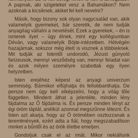
A papnak, aki szigeteket vesz a Bahamákon? Nem
azoknak a kicsiknek, akiket fel kell nevelni?
Másik, hogy bizony sok olyan nagycsalád van, akik
valamelyik gyermeket, bár szeretik, de nem tudják
anyagilag vállalni a nevelését. Ezek a gyerekek, – én is
ismerek ilyet – úgy élnek, mint egy kollégiumban
Déván, vagy valamelyik Böjte-intézetben. Hétvégén
hazajárnak, sokszor még ételt is visznek a többieknek.
Mit tudják az Istentől undorodó, Jézust gúnyoló
farizeusok, mennyi vesződség van, mennyi feladat van
és azok milyen személyre szabottak egy ilyen
helyzetben.
Isten erejéhez képest az anyagi univerzum
semmiség. Bármikor elfújhatja és fellobbanthatja. De
persze nem úgy kell elképzelni, hogy a világ tőle
független. Mindent áthat a jelenléte, minden lény
fájdalma az Ő fájdalma is. És persze minden lényt az
égi öröm táplál, anélkül azonnal megszűnne létezni. És
Isten azt akarja, hogy az Ő örömében osztozzanak a
teremtmények, ezért adta a fiát, hogy megszabadítson
minket a bűntől és az örök életbe emeljen.
Gondoljuk csak el az imát. Mikor nekiállunk