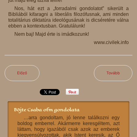
jut majd elég tűzifa télire!”
Nos, hát ezt a „forradalmi gondolatot” sikerült a
Bibliából kifaragni a liberális filozófusnak, ami minden
totalitárius diktatúra ideológusának is dicséretére válna
ebben a kontextusban. Gratulálunk!
Nem baj! Majd érte is imádkozunk!
www.civilek.info
Előző
Tovább
Böjte Csaba ofm gondolata
…arra gondoltam, jó lenne találkozni egy
boldog emberrel. Akármerre keresgéltem, azt
láttam, hogy igazából csak azok az emberek
kiegyensúlyozottak, akik Istent keresik, az Ő