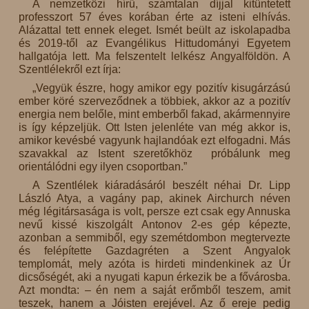
A nemzetközi hírű, számtalan díjjal kitüntetett
professzort 57 éves korában érte az isteni elhívás.
Alázattal tett ennek eleget. Ismét beült az iskolapadba
és 2019-től az Evangélikus Hittudományi Egyetem
hallgatója lett. Ma felszentelt lelkész Angyalföldön. A
Szentlélekről ezt írja:
„Vegyük észre, hogy amikor egy pozitív kisugárzású
ember köré szerveződnek a többiek, akkor az a pozitív
energia nem belőle, mint emberből fakad, akármennyire
is így képzeljük. Ott Isten jelenléte van még akkor is,
amikor kevésbé vagyunk hajlandóak ezt elfogadni. Más
szavakkal az Istent szeretőkhöz próbálunk meg
orientálódni egy ilyen csoportban.”
A Szentlélek kiáradásáról beszélt néhai Dr. Lipp
László Atya, a vagány pap, akinek Airchurch néven
még légitársasága is volt, persze ezt csak egy Annuska
nevű kissé kiszolgált Antonov 2-es gép képezte,
azonban a semmiből, egy szemétdombon megtervezte
és felépítette Gazdagréten a Szent Angyalok
templomát, mely azóta is hirdeti mindenkinek az Úr
dicsőségét, aki a nyugati kapun érkezik be a fővárosba.
Azt mondta: – én nem a saját erőmből teszem, amit
teszek, hanem a Jóisten erejével. Az ő ereje pedig