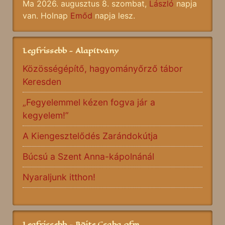
Ma 2026. augusztus 8. szombat,
László
napja
van. Holnap
Emőd
napja lesz.
Legfrissebb - Alapítvány
Közösségépítő, hagyományőrző tábor
Keresden
„Fegyelemmel kézen fogva jár a
kegyelem!”
A Kiengesztelődés Zarándokútja
Búcsú a Szent Anna-kápolnánál
Nyaraljunk itthon!
Legfrissebb - Böjte Csaba ofm