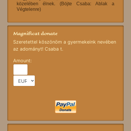
közelében élnek. (Böjte Csaba: Ablak a
Végtelenre)
Magnificat donate
Szeretettel köszönöm a gyermekeink nevében
az adományt! Csaba t.
Amount: