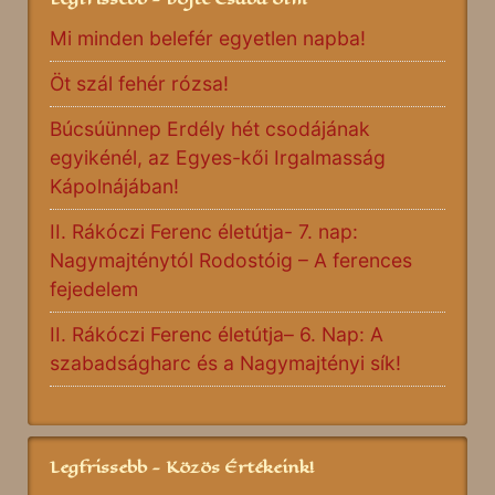
Mi minden belefér egyetlen napba!
Öt szál fehér rózsa!
Búcsúünnep Erdély hét csodájának
egyikénél, az Egyes-kői Irgalmasság
Kápolnájában!
II. Rákóczi Ferenc életútja- 7. nap:
Nagymajténytól Rodostóig – A ferences
fejedelem
II. Rákóczi Ferenc életútja– 6. Nap: A
szabadságharc és a Nagymajtényi sík!
Legfrissebb - Közös Értékeink!