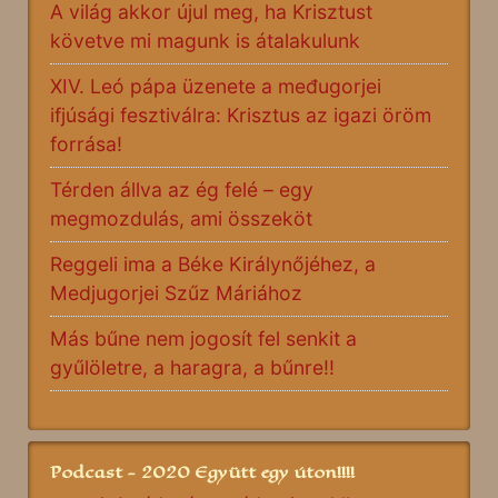
A világ akkor újul meg, ha Krisztust
követve mi magunk is átalakulunk
XIV. Leó pápa üzenete a međugorjei
ifjúsági fesztiválra: Krisztus az igazi öröm
forrása!
Térden állva az ég felé – egy
megmozdulás, ami összeköt
Reggeli ima a Béke Királynőjéhez, a
Medjugorjei Szűz Máriához
Más bűne nem jogosít fel senkit a
gyűlöletre, a haragra, a bűnre!!
Podcast - 2020 Együtt egy úton!!!!