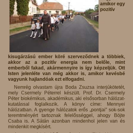
amikor egy
pozitív
kisugárzású ember köré szerveződnek a többiek,
akkor az a pozitív energia nem belőle, mint
emberből fakad, akármennyire is így képzeljük. Ott
Isten jelenléte van még akkor is, amikor kevésbé
vagyunk hajlandóak ezt elfogadni.
Nemrég olvastam újra Boda Zsuzsa interjúkötetét,
mely Csermely Péterrel készült. Prof. Dr. Csermely
Péter biokémikus, akadémikus, aki elsősorban hálózat-
kutatással foglalkozik. A könyv címe: Mennyei
hálózatban. A gyenge hálózatok erős „pontjai” sok-sok
teremtményért tartoznak felelősséggel, ahogy Böjte
Csaba is. A Sátán azonban mindenhol jelen van és
mindenkit megkísért.