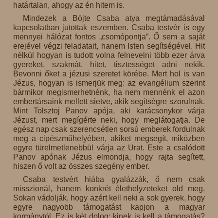
határtalan, ahogy az én hitem is.
Mindezek a Böjte Csaba atya megtámadásával
kapcsolatban jutottak eszemben. Csaba testvér is egy
mennyei hálózat fontos „csomópontja”. Ő sem a saját
erejével végzi feladatait, hanem Isten segítségével. Hit
nélkül hogyan is tudott volna felnevelni több ezer árva
gyereket, szakmát, hitet, tisztességet adni nekik.
Bevonni őket a jézusi szeretet körébe. Mert hol is van
Jézus, hogyan is ismerjük meg: az evangélium szerint
bármikor megismerhetnénk, ha nem mennénk el azon
embertársaink mellett sietve, akik segítségre szorulnak.
Mint Tolsztoj Panov apója, aki karácsonykor várja
Jézust, mert megígérte neki, hogy meglátogatja. De
egész nap csak szerencsétlen sorsú emberek fordulnak
meg a cipészműhelyében, akiket megsegít, miközben
egyre türelmetlenebbül várja az Urat. Este a csalódott
Panov apónak Jézus elmondja, hogy rajta segített,
hiszen ő volt az összes szegény ember.
Csaba testvért hiába gyalázzák, ő nem csak
misszionál, hanem konkrét élethelyzeteket old meg.
Sokan vádolják, hogy azért kell neki a sok gyerek, hogy
egyre nagyobb támogatást kapjon a magyar
kormánytól. Ez is két dolog: kinek is kell a támogatás?