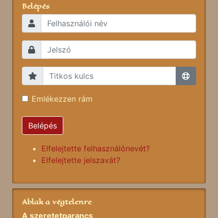
Belépés
Emlékezzen rám
Belépés
Elfelejtette felhasználónevét?
Elfelejtette jelszavát?
Ablak a végtelenre
A szeretetparancs