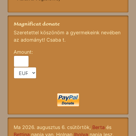
Magnificat donate
Szeretettel köszönöm a gyermekeink nevében
az adományt! Csaba t.
Amount:
Ma 2026. augusztus 6. csütörtök,
Berta
és
Bettina
napja van. Holnap
Ibolya
napja lesz.