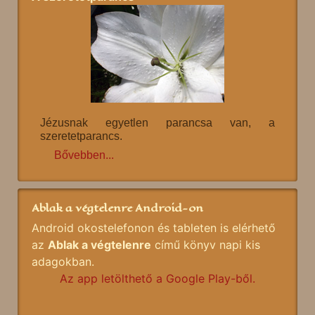
Jézusnak egyetlen parancsa van, a
szeretetparancs.
Bővebben...
Ablak a végtelenre Android-on
Android okostelefonon és tableten is elérhető
az
Ablak a végtelenre
című könyv napi kis
adagokban.
Az app letölthető a Google Play-ből.