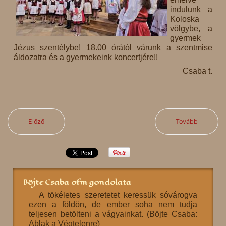
indulunk a
Koloska
völgybe, a
gyermek
Jézus szentélybe! 18.00 órától várunk a szentmise
áldozatra és a gyermekeink koncertjére!!
Csaba t.
Előző
Tovább
Böjte Csaba ofm gondolata
A tökéletes szeretetet keressük sóvárogva
ezen a földön, de ember soha nem tudja
teljesen betölteni a vágyainkat. (Böjte Csaba:
Ablak a Végtelenre)