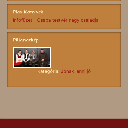
Play Könyvek
Infofüzet - Csaba testvér nagy családja
Pillanatkép
Kategória:
Jónak lenni jó