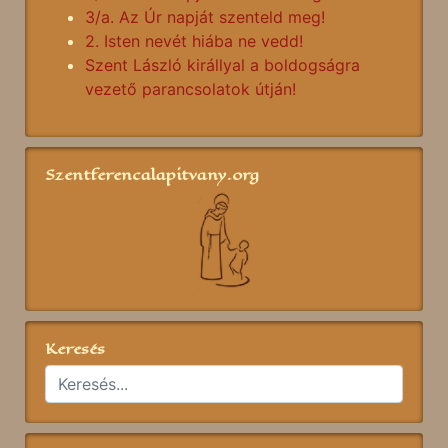
3/a. Az Úr napját szenteld meg!
2. Isten nevét hiába ne vedd!
Szent László királlyal a boldogságra
vezető parancsolatok útján!
Szentferencalapitvany.org
Keresés