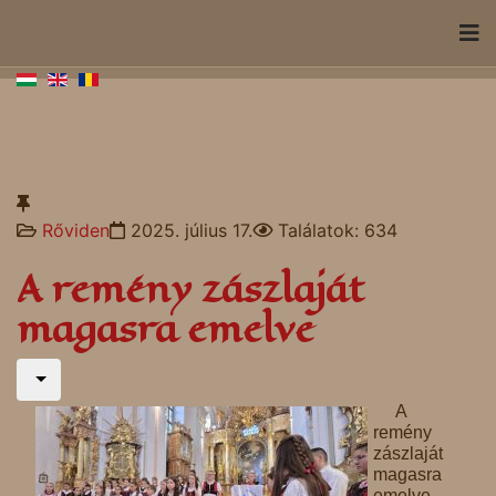
Rőviden
2025. július 17.
Találatok: 634
A remény zászlaját
magasra emelve
A
remény
zászlaját
magasra
emelve