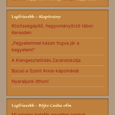
Legfrissebb - Alapítvány
Közösségépítő, hagyományőrző tábor
Keresden
„Fegyelemmel kézen fogva jár a
kegyelem!”
A Kiengesztelődés Zarándokútja
Búcsú a Szent Anna-kápolnánál
Nyaraljunk itthon!
Legfrissebb - Böjte Csaba ofm
Mi minden belefér egyetlen napba!