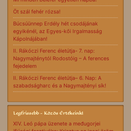
Öt szál fehér rózsa!
Búcsúünnep Erdély hét csodájának
egyikénél, az Egyes-kői Irgalmasság
Kápolnájában!
II. Rákóczi Ferenc életútja- 7. nap:
Nagymajténytól Rodostóig – A ferences
fejedelem
II. Rákóczi Ferenc életútja– 6. Nap: A
szabadságharc és a Nagymajtényi sík!
Legfrissebb - Közös Értékeink!
XIV. Leó pápa üzenete a međugorjei