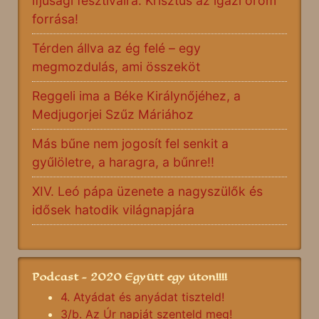
ifjúsági fesztiválra: Krisztus az igazi öröm
forrása!
Térden állva az ég felé – egy
megmozdulás, ami összeköt
Reggeli ima a Béke Királynőjéhez, a
Medjugorjei Szűz Máriához
Más bűne nem jogosít fel senkit a
gyűlöletre, a haragra, a bűnre!!
XIV. Leó pápa üzenete a nagyszülők és
idősek hatodik világnapjára
Podcast - 2020 Együtt egy úton!!!!
4. Atyádat és anyádat tiszteld!
3/b. Az Úr napját szenteld meg!