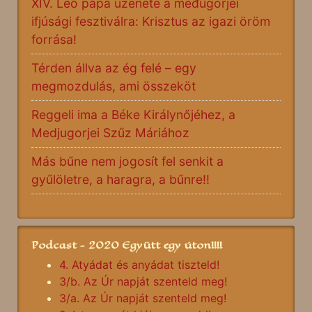
XIV. Leó pápa üzenete a međugorjei
ifjúsági fesztiválra: Krisztus az igazi öröm
forrása!
Térden állva az ég felé – egy
megmozdulás, ami összeköt
Reggeli ima a Béke Királynőjéhez, a
Medjugorjei Szűz Máriához
Más bűne nem jogosít fel senkit a
gyűlöletre, a haragra, a bűnre!!
Podcast - 2020 Együtt egy úton!!!!
4. Atyádat és anyádat tiszteld!
3/b. Az Úr napját szenteld meg!
3/a. Az Úr napját szenteld meg!