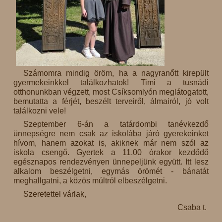
Számomra mindig öröm, ha a nagyranőtt kirepült
gyermekeinkkel találkozhatok! Timi a tusnádi
otthonunkban végzett, most Csíksomlyón meglátogatott,
bemutatta a férjét, beszélt terveiről, álmairól, jó volt
találkozni vele!
Szeptember 6-án a tatárdombi tanévkezdő
ünnepségre nem csak az iskolába járó gyerekeinket
hívom, hanem azokat is, akiknek már nem szól az
iskola csengő. Gyertek a 11.00 órakor kezdődő
egésznapos rendezvényen ünnepeljünk együtt. Itt lesz
alkalom beszélgetni, egymás örömét - bánatát
meghallgatni, a közös múltról elbeszélgetni.
Szeretettel várlak,
Csaba t.