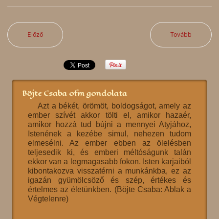
Előző
Tovább
Böjte Csaba ofm gondolata
Azt a békét, örömöt, boldogságot, amely az
ember szívét akkor tölti el, amikor hazaér,
amikor hozzá tud bújni a mennyei Atyjához,
Istenének a kezébe simul, nehezen tudom
elmesélni. Az ember ebben az ölelésben
teljesedik ki, és emberi méltóságunk talán
ekkor van a legmagasabb fokon. Isten karjaiból
kibontakozva visszatérni a munkánkba, ez az
igazán gyümölcsöző és szép, értékes és
értelmes az életünkben. (Böjte Csaba: Ablak a
Végtelenre)