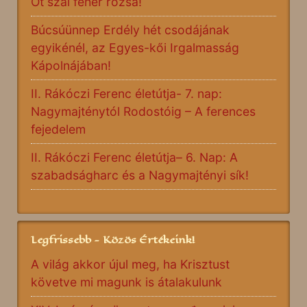
Öt szál fehér rózsa!
Búcsúünnep Erdély hét csodájának
egyikénél, az Egyes-kői Irgalmasság
Kápolnájában!
II. Rákóczi Ferenc életútja- 7. nap:
Nagymajténytól Rodostóig – A ferences
fejedelem
II. Rákóczi Ferenc életútja– 6. Nap: A
szabadságharc és a Nagymajtényi sík!
Legfrissebb - Közös Értékeink!
A világ akkor újul meg, ha Krisztust
követve mi magunk is átalakulunk