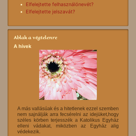
Elfelejtette felhasználónevét?
Elfelejtette jelszavát?
Ablak a végtelenre
A hívek
A más vallásúak és a hitetlenek ezzel szemben
nem sajnálják arra fecsérelni az idejüket,hogy
széles körben terjesszék a Katolikus Egyház
elleni vádakat, miközben az Egyház alig
védekezik.