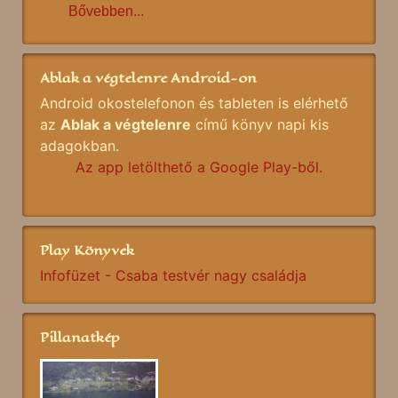
Bővebben...
Ablak a végtelenre Android-on
Android okostelefonon és tableten is elérhető
az
Ablak a végtelenre
című könyv napi kis
adagokban.
Az app letölthető a Google Play-ből.
Play Könyvek
Infofüzet - Csaba testvér nagy családja
Pillanatkép