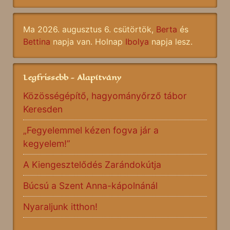
Ma 2026. augusztus 6. csütörtök,
Berta
és
Bettina
napja van. Holnap
Ibolya
napja lesz.
Legfrissebb - Alapítvány
Közösségépítő, hagyományőrző tábor
Keresden
„Fegyelemmel kézen fogva jár a
kegyelem!”
A Kiengesztelődés Zarándokútja
Búcsú a Szent Anna-kápolnánál
Nyaraljunk itthon!