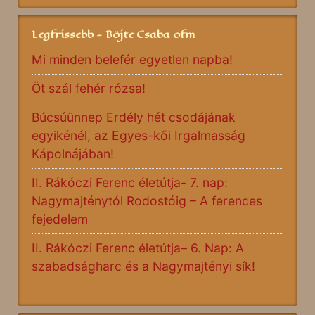
Legfrissebb - Böjte Csaba ofm
Mi minden belefér egyetlen napba!
Öt szál fehér rózsa!
Búcsúünnep Erdély hét csodájának
egyikénél, az Egyes-kői Irgalmasság
Kápolnájában!
II. Rákóczi Ferenc életútja- 7. nap:
Nagymajténytól Rodostóig – A ferences
fejedelem
II. Rákóczi Ferenc életútja– 6. Nap: A
szabadságharc és a Nagymajtényi sík!