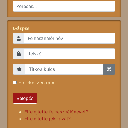
Belépés
Emlékezzen rám
Belépés
Elfelejtette felhasználónevét?
Elfelejtette jelszavát?