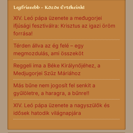
Legfrissebb - Közös Értékeink!
XIV. Leó pápa üzenete a međugorjei
ifjúsági fesztiválra: Krisztus az igazi öröm
forrása!
Térden állva az ég felé – egy
megmozdulás, ami összeköt
Reggeli ima a Béke Királynőjéhez, a
Medjugorjei Szűz Máriához
Más bűne nem jogosít fel senkit a
gyűlöletre, a haragra, a bűnre!!
XIV. Leó pápa üzenete a nagyszülők és
idősek hatodik világnapjára