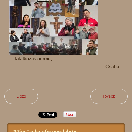
Találkozás öröme,
Csaba t.
Előző
Tovább
Böjte Csaba ofm gondolata