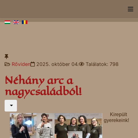
Rőviden
2025. október 04.
Találatok: 798
Néhány arc a
nagycsaládból!
Kirepült
gyerekeink!