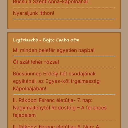
Búcsú a Szent Anna-kápolnánál
Nyaraljunk itthon!
Legfrissebb - Böjte Csaba ofm
Mi minden belefér egyetlen napba!
Öt szál fehér rózsa!
Búcsúünnep Erdély hét csodájának
egyikénél, az Egyes-kői Irgalmasság
Kápolnájában!
II. Rákóczi Ferenc életútja- 7. nap:
Nagymajténytól Rodostóig – A ferences
fejedelem
II. Rákóczi Ferenc életútja– 6. Nap: A