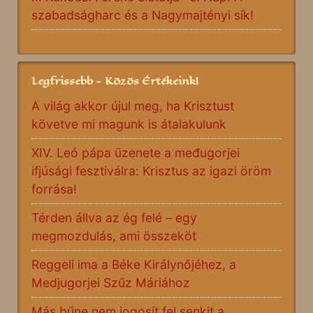
szabadságharc és a Nagymajtényi sík!
Legfrissebb - Közös Értékeink!
A világ akkor újul meg, ha Krisztust
követve mi magunk is átalakulunk
XIV. Leó pápa üzenete a međugorjei
ifjúsági fesztiválra: Krisztus az igazi öröm
forrása!
Térden állva az ég felé – egy
megmozdulás, ami összeköt
Reggeli ima a Béke Királynőjéhez, a
Medjugorjei Szűz Máriához
Más bűne nem jogosít fel senkit a