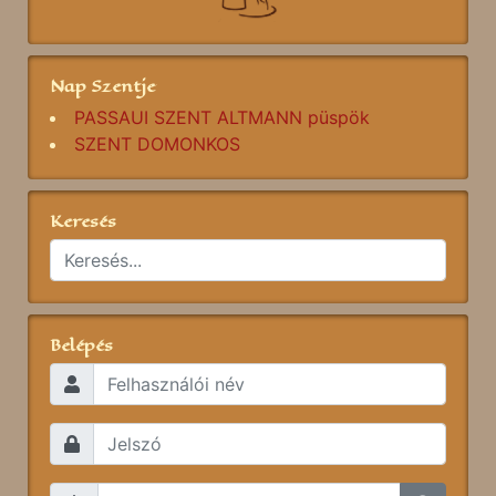
Nap Szentje
PASSAUI SZENT ALTMANN püspök
SZENT DOMONKOS
Keresés
Belépés