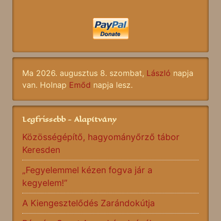
Ma 2026. augusztus 8. szombat,
László
napja
van. Holnap
Emőd
napja lesz.
Legfrissebb - Alapítvány
Közösségépítő, hagyományőrző tábor
Keresden
„Fegyelemmel kézen fogva jár a
kegyelem!”
A Kiengesztelődés Zarándokútja