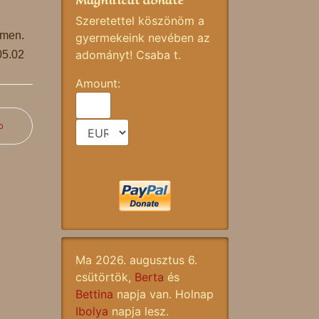
Magnificat donate
Szeretettel köszönöm a
men.
gyermekeink nevében az
adományt! Csaba t.
05.02
Amount:
b
Ma 2026. augusztus 6.
csütörtök,
Berta
és
Bettina
napja van. Holnap
Ibolya
napja lesz.