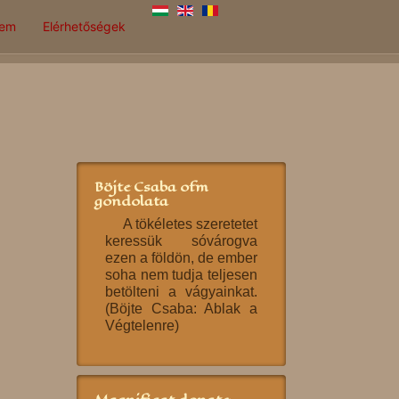
lem
Elérhetőségek
Böjte Csaba ofm
gondolata
A tökéletes szeretetet
keressük sóvárogva
ezen a földön, de ember
soha nem tudja teljesen
betölteni a vágyainkat.
(Böjte Csaba: Ablak a
Végtelenre)