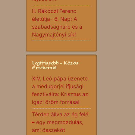
II. Rákóczi Ferenc
életútja– 6. Nap: A
szabadságharc és a
Nagymajtényi sík!
Legfrissebb - Közös
Értékeink!
XIV. Leó pápa üzenete
a međugorjei ifjúsági
fesztiválra: Krisztus az
igazi öröm forrása!
Térden állva az ég felé
– egy megmozdulás,
ami összeköt