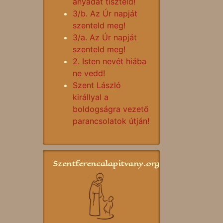
anyádat tiszteld!
3/b. Az Úr napját
szenteld meg!
3/a. Az Úr napját
szenteld meg!
2. Isten nevét hiába
ne vedd!
Szent László
királlyal a
boldogságra vezető
parancsolatok útján!
Szentferencalapitvany.org