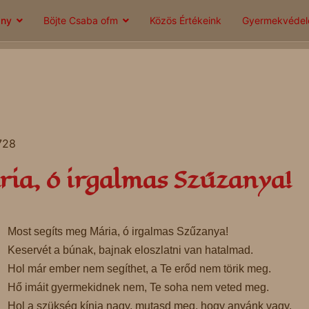
ány
Böjte Csaba ofm
Közös Értékeink
Gyermekvéde
 728
ria, ó irgalmas Szűzanya!
Most segíts meg Mária, ó irgalmas Szűzanya!
Keservét a búnak, bajnak eloszlatni van hatalmad.
Hol már ember nem segíthet, a Te erőd nem törik meg.
Hő imáit gyermekidnek nem, Te soha nem veted meg.
Hol a szükség kínja nagy, mutasd meg, hogy anyánk vagy.