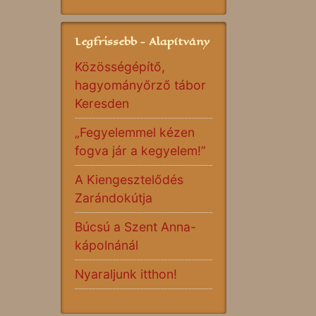
Legfrissebb - Alapítvány
Közösségépítő,
hagyományőrző tábor
Keresden
„Fegyelemmel kézen
fogva jár a kegyelem!”
A Kiengesztelődés
Zarándokútja
Búcsú a Szent Anna-
kápolnánál
Nyaraljunk itthon!