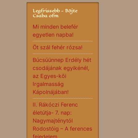
Legfrissebb - Böjte
Csaba ofm
Mi minden belefér
egyetlen napba!
Öt szál fehér rózsa!
Búcsúünnep Erdély hét
csodájának egyikénél,
az Egyes-kői
Irgalmasság
Kápolnájában!
II. Rákóczi Ferenc
életútja- 7. nap:
Nagymajténytól
Rodostóig – A ferences
fejedelem