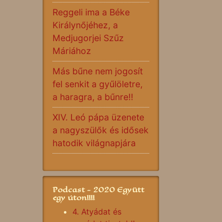
Reggeli ima a Béke
Királynőjéhez, a
Medjugorjei Szűz
Máriához
Más bűne nem jogosít
fel senkit a gyűlöletre,
a haragra, a bűnre!!
XIV. Leó pápa üzenete
a nagyszülők és idősek
hatodik világnapjára
Podcast - 2020 Együtt
egy úton!!!!
4. Atyádat és