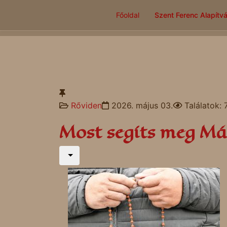
Főoldal
Szent Ferenc Alapítv
Rőviden
2026. május 03.
Találatok:
Most segíts meg Má