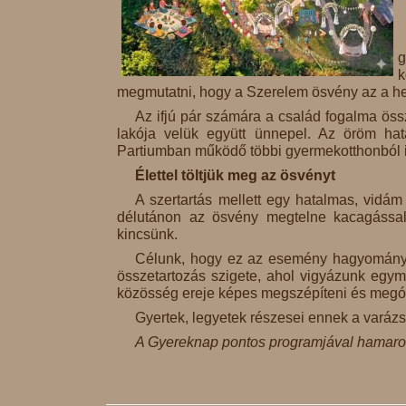
g
k
megmutatni, hogy a Szerelem ösvény az a hel
Az ifjú pár számára a család fogalma öss
lakója velük együtt ünnepel. Az öröm hatá
Partiumban működő többi gyermekotthonból 
Élettel töltjük meg az ösvényt
A szertartás mellett egy hatalmas, vidám
délutánon az ösvény megtelne kacagással
kincsünk.
Célunk, hogy ez az esemény hagyományt 
összetartozás szigete, ahol vigyázunk egym
közösség ereje képes megszépíteni és megóv
Gyertek, legyetek részesei ennek a varázs
A Gyereknap pontos programjával hamaro