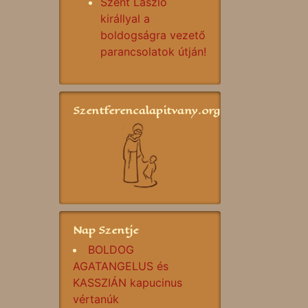
Szent László
királlyal a
boldogságra vezető
parancsolatok útján!
Szentferencalapitvany.org
Nap Szentje
BOLDOG
AGATANGELUS és
KASSZIÁN kapucinus
vértanúk