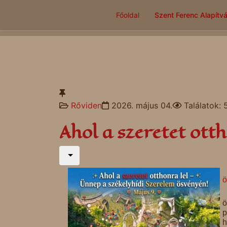
Főoldal
Szent Ferenc Alapítv
Rőviden
2026. május 04.
Találatok: 
Ahol a szeretet otth
ö
ö
p
h