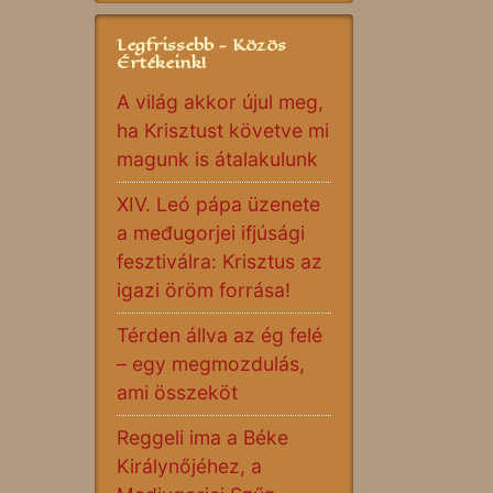
Legfrissebb - Közös
Értékeink!
A világ akkor újul meg,
ha Krisztust követve mi
magunk is átalakulunk
XIV. Leó pápa üzenete
a međugorjei ifjúsági
fesztiválra: Krisztus az
igazi öröm forrása!
Térden állva az ég felé
– egy megmozdulás,
ami összeköt
Reggeli ima a Béke
Királynőjéhez, a