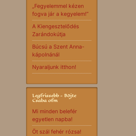
„Fegyelemmel kézen
fogva jár a kegyelem!”
A Kiengesztelődés
Zarándokútja
Búcsú a Szent Anna-
kápolnánál
Nyaraljunk itthon!
Legfrissebb - Böjte
Csaba ofm
Mi minden belefér
egyetlen napba!
Öt szál fehér rózsa!