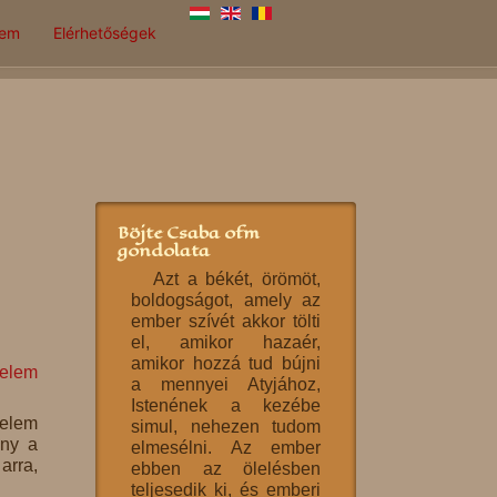
lem
Elérhetőségek
Böjte Csaba ofm
gondolata
Azt a békét, örömöt,
boldogságot, amely az
ember szívét akkor tölti
el, amikor hazaér,
amikor hozzá tud bújni
relem
a mennyei Atyjához,
Istenének a kezébe
relem
simul, nehezen tudom
ény a
elmesélni. Az ember
arra,
ebben az ölelésben
teljesedik ki, és emberi