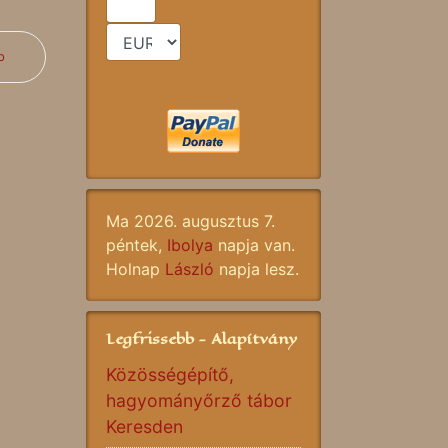
b
Ma 2026. augusztus 7.
péntek,
Ibolya
napja van.
Holnap
László
napja lesz.
Legfrissebb - Alapítvány
Közösségépítő,
hagyományőrző tábor
Keresden