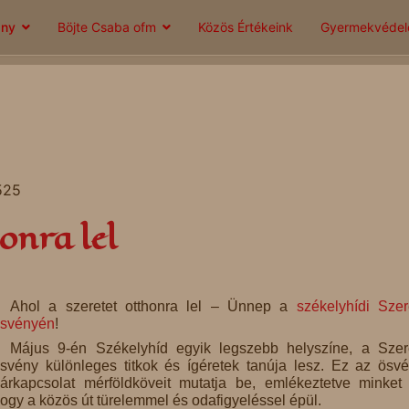
ány
Böjte Csaba ofm
Közös Értékeink
Gyermekvéde
525
onra lel
Ahol a szeretet otthonra lel – Ünnep a
székelyhídi Sze
svényén
!
Május 9-én Székelyhíd egyik legszebb helyszíne, a Sze
svény különleges titkok és ígéretek tanúja lesz. Ez az ösv
árkapcsolat mérföldköveit mutatja be, emlékeztetve minket 
ogy a közös út türelemmel és odafigyeléssel épül.