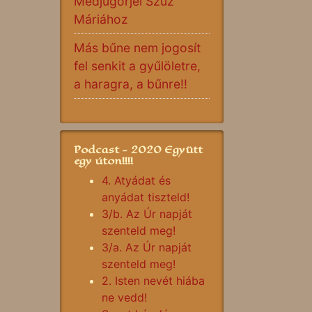
Medjugorjei Szűz
Máriához
Más bűne nem jogosít
fel senkit a gyűlöletre,
a haragra, a bűnre!!
Podcast - 2020 Együtt
egy úton!!!!
4. Atyádat és
anyádat tiszteld!
3/b. Az Úr napját
szenteld meg!
3/a. Az Úr napját
szenteld meg!
2. Isten nevét hiába
ne vedd!