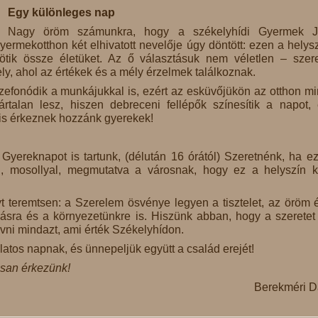
Egy különleges nap
Nagy öröm számunkra, hogy a székelyhídi Gyermek J
yermekotthon két elhivatott nevelője úgy döntött: ezen a helys
ötik össze életüket. Az ő választásuk nem véletlen – szer
y, ahol az értékek és a mély érzelmek találkoznak.
zefonódik a munkájukkal is, ezért az esküvőjükön az otthon m
rtalan lesz, hiszen debreceni fellépők színesítik a napot,
is érkeznek hozzánk gyerekek!
 Gyereknapot is tartunk, (délután 16 órától) Szeretnénk, ha e
, mosollyal, megmutatva a városnak, hogy ez a helyszín 
teremtsen: a Szerelem ösvénye legyen a tisztelet, az öröm 
ásra és a környezetünkre is. Hiszünk abban, hogy a szeretet
ni mindazt, ami érték Székelyhídon.
latos napnak, és ünnepeljük együtt a család erejét!
san érkezünk!
Berekméri 