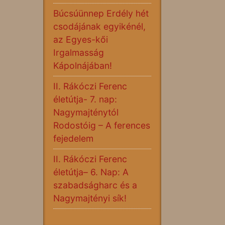
Búcsúünnep Erdély hét
csodájának egyikénél,
az Egyes-kői
Irgalmasság
Kápolnájában!
II. Rákóczi Ferenc
életútja- 7. nap:
Nagymajténytól
Rodostóig – A ferences
fejedelem
II. Rákóczi Ferenc
életútja– 6. Nap: A
szabadságharc és a
Nagymajtényi sík!