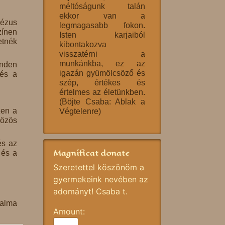
méltóságunk talán
ekkor van a
ézus
legmagasabb fokon.
zínen
Isten karjaiból
etnék
kibontakozva
visszatérni a
munkánkba, ez az
inden
igazán gyümölcsöző és
 és a
szép, értékes és
értelmes az életünkben.
(Böjte Csaba: Ablak a
zen a
Végtelenre)
közös
és az
Magnificat donate
 és a
Szeretettel köszönöm a
gyermekeink nevében az
adományt! Csaba t.
Dalma
Amount: