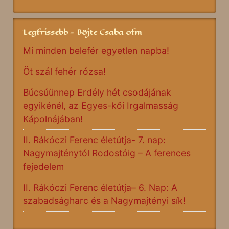
Legfrissebb - Böjte Csaba ofm
Mi minden belefér egyetlen napba!
Öt szál fehér rózsa!
Búcsúünnep Erdély hét csodájának
egyikénél, az Egyes-kői Irgalmasság
Kápolnájában!
II. Rákóczi Ferenc életútja- 7. nap:
Nagymajténytól Rodostóig – A ferences
fejedelem
II. Rákóczi Ferenc életútja– 6. Nap: A
szabadságharc és a Nagymajtényi sík!