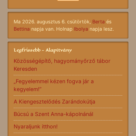
Ma 2026. augusztus 6. csütörtök,
Berta
és
Bettina
napja van. Holnap
Ibolya
napja lesz.
Legfrissebb - Alapítvány
Közösségépítő, hagyományőrző tábor
Keresden
„Fegyelemmel kézen fogva jár a
kegyelem!”
A Kiengesztelődés Zarándokútja
Búcsú a Szent Anna-kápolnánál
Nyaraljunk itthon!