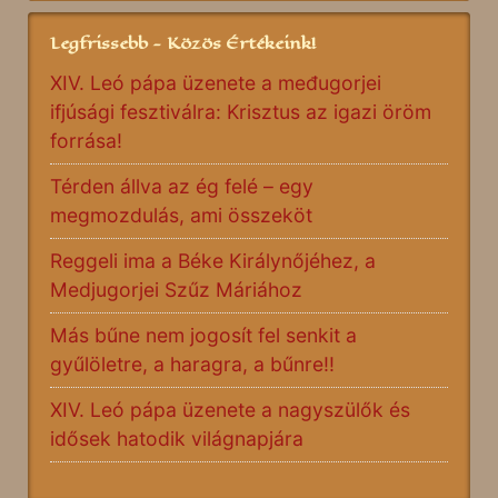
Legfrissebb - Közös Értékeink!
XIV. Leó pápa üzenete a međugorjei
ifjúsági fesztiválra: Krisztus az igazi öröm
forrása!
Térden állva az ég felé – egy
megmozdulás, ami összeköt
Reggeli ima a Béke Királynőjéhez, a
Medjugorjei Szűz Máriához
Más bűne nem jogosít fel senkit a
gyűlöletre, a haragra, a bűnre!!
XIV. Leó pápa üzenete a nagyszülők és
idősek hatodik világnapjára