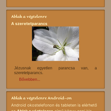
Ablak a végtelenre
A szeretetparancs
Jézusnak egyetlen parancsa van, a
szeretetparancs.
Bővebben...
Ablak a végtelenre Android-on
Android okostelefonon és tableten is elérhető
az
Ablak a végtelenre
című könyv napi kis