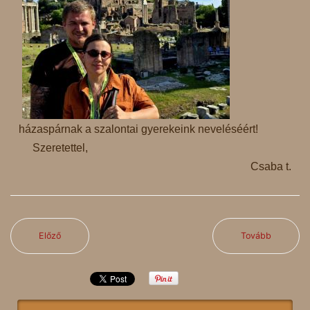
házaspárnak a szalontai gyerekeink neveléséért!
Szeretettel,
Csaba t.
Előző
Tovább