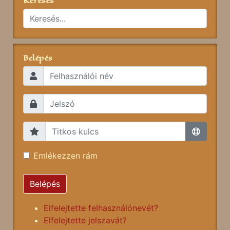
Keresés
Belépés
Emlékezzen rám
Belépés
Elfelejtette felhasználónevét?
Elfelejtette jelszavát?