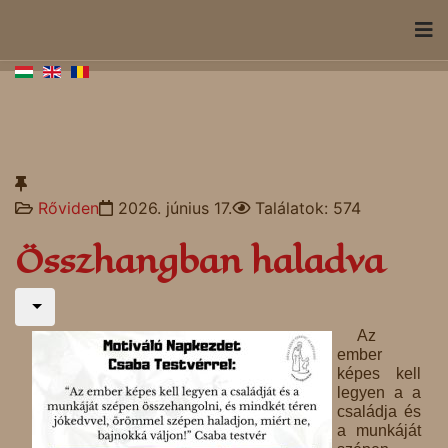
Rőviden
2026. június 17.
Találatok: 574
Összhangban haladva
Az
ember
képes kell
legyen a a
családja és
a munkáját