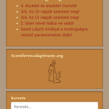
4. Atyádat és anyádat tiszteld!
3/b. Az Úr napját szenteld meg!
3/a. Az Úr napját szenteld meg!
2. Isten nevét hiába ne vedd!
Szent László királlyal a boldogságra
vezető parancsolatok útján!
Szentferencalapitvany.org
Keresés