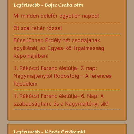
Legfrissebb - Böjte Csaba ofm
Mi minden belefér egyetlen napba!
Öt szál fehér rózsa!
Búcsúünnep Erdély hét csodájának
egyikénél, az Egyes-kői Irgalmasság
Kápolnájában!
II. Rákóczi Ferenc életútja- 7. nap:
Nagymajténytól Rodostóig – A ferences
fejedelem
II. Rákóczi Ferenc életútja– 6. Nap: A
szabadságharc és a Nagymajtényi sík!
Legfrissebb - Közös Értékeink!