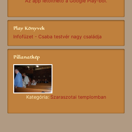
Az app letölthető a Google Play-ből.
Play Könyvek
Infofüzet - Csaba testvér nagy családja
Pillanatkép
Kategória:
Szaraszotai templomban