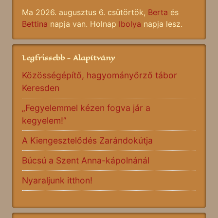
Ma 2026. augusztus 6. csütörtök,
Berta
és
Bettina
napja van. Holnap
Ibolya
napja lesz.
Legfrissebb - Alapítvány
Közösségépítő, hagyományőrző tábor
Keresden
„Fegyelemmel kézen fogva jár a
kegyelem!”
A Kiengesztelődés Zarándokútja
Búcsú a Szent Anna-kápolnánál
Nyaraljunk itthon!