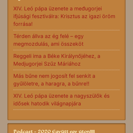
XIV. Leó pápa üzenete a međugorjei
ifjúsági fesztiválra: Krisztus az igazi öröm
forrása!
Térden állva az ég felé – egy
megmozdulás, ami összeköt
Reggeli ima a Béke Királynőjéhez, a
Medjugorjei Szűz Máriához
Más bűne nem jogosít fel senkit a
gyűlöletre, a haragra, a bűnre!!
XIV. Leó pápa üzenete a nagyszülők és
idősek hatodik világnapjára
Podcast - 2020 Együtt egy úton!!!!