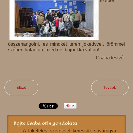
szépen
összehangolni, és mindkét téren jókedvvel, örömmel
szépen haladjon, miért ne, bajnokká váljon!
Csaba testvér
Előző
Tovább
Böjte Csaba ofm gondolata
A tökéletes szeretetet keressük sóvárogva