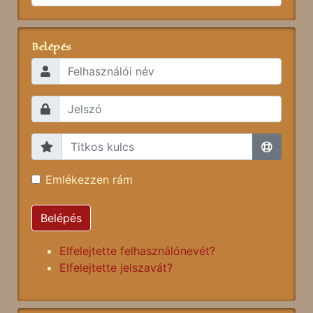
Belépés
Emlékezzen rám
Belépés
Elfelejtette felhasználónevét?
Elfelejtette jelszavát?