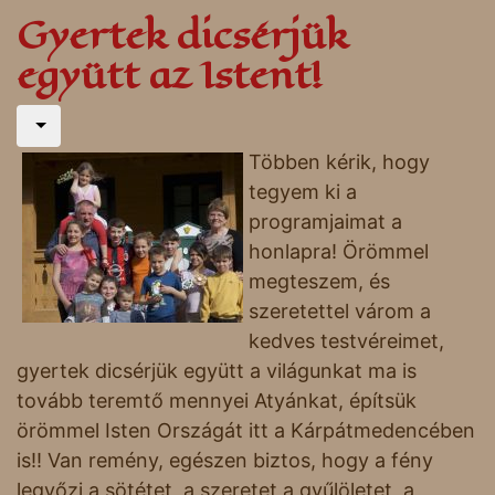
Gyertek dicsérjük
együtt az Istent!
Többen kérik, hogy
tegyem ki a
programjaimat a
honlapra! Örömmel
megteszem, és
szeretettel várom a
kedves testvéreimet,
gyertek dicsérjük együtt a világunkat ma is
tovább teremtő mennyei Atyánkat, építsük
örömmel Isten Országát itt a Kárpátmedencében
is!! Van remény, egészen biztos, hogy a fény
legyőzi a sötétet, a szeretet a gyűlöletet, a