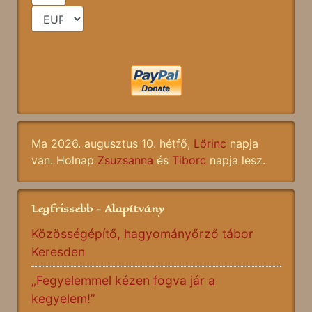
Ma 2026. augusztus 10. hétfő,
Lőrinc
napja
van. Holnap
Zsuzsanna
és
Tiborc
napja lesz.
Legfrissebb - Alapítvány
Közösségépítő, hagyományőrző tábor
Keresden
„Fegyelemmel kézen fogva jár a
kegyelem!”