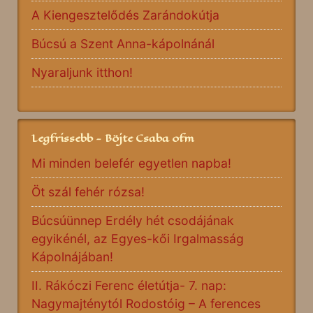
A Kiengesztelődés Zarándokútja
Búcsú a Szent Anna-kápolnánál
Nyaraljunk itthon!
Legfrissebb - Böjte Csaba ofm
Mi minden belefér egyetlen napba!
Öt szál fehér rózsa!
Búcsúünnep Erdély hét csodájának
egyikénél, az Egyes-kői Irgalmasság
Kápolnájában!
II. Rákóczi Ferenc életútja- 7. nap:
Nagymajténytól Rodostóig – A ferences