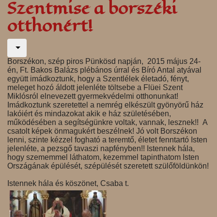
Szentmise a borszéki
otthonért!
Borszékon, szép piros Pünkösd napján, 2015 május 24-
én, Ft. Bakos Balázs plébános úrral és Bíró Antal atyával
együtt imádkoztunk, hogy a Szentlélek életadó, fényt,
meleget hozó áldott jelenléte töltsebe a Flüei Szent
Miklósról elnevezett gyermekvédelmi otthonunkat!
Imádkoztunk szeretettel a nemrég elkészült gyönyörű ház
lakóiért és mindazokat akik e ház születésében,
működésében a segítségünkre voltak, vannak, lesznek!! A
csatolt képek önmagukért beszélnek! Jó volt Borszékon
lenni, szinte kézzel fogható a teremtő, életet fenntartó Isten
jelenléte, a pezsgő tavaszi napfényben!! Istennek hála,
hogy szememmel láthatom, kezemmel tapinthatom Isten
Országának épülését, szépülését szeretett szülőföldünkön!
Istennek hála és köszönet, Csaba t.