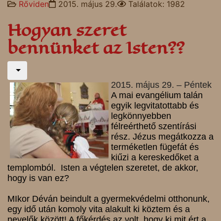
Rőviden
2015. május 29.
Találatok: 1982
Hogyan szeret
bennünket az Isten??
2015. május 29. – Péntek
A mai evangélium talán
egyik legvitatottabb és
legkönnyebben
félreérthető szentírási
rész. Jézus megátkozza a
terméketlen fügefát és
kiűzi a kereskedőket a
templomból. Isten a végtelen szeretet, de akkor,
h
ogy is van ez?
MIkor Déván beindult a gyermekvédelmi otthonunk,
egy idő után komoly vita alakult ki köztem és a
nevelők között! A főkérdés az volt, hogy ki mit ért a