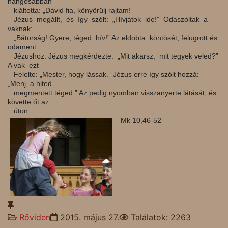
hangosabban
kiáltotta: „Dávid fia, könyörülj rajtam!
Jézus megállt, és így szólt: „Hívjátok ide!” Odaszóltak a
vaknak:
„Bátorság! Gyere, téged hív!” Az eldobta köntösét, felugrott és
odament
Jézushoz. Jézus megkérdezte: „Mit akarsz, mit tegyek veled?”
A vak ezt
Felelte: „Mester, hogy lássak.” Jézus erre így szólt hozzá:
„Menj, a hited
megmentett téged.” Az pedig nyomban visszanyerte látását, és
követte őt az
úton.
Mk 10,46-52
Rőviden
2015. május 27.
Találatok: 2263