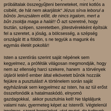
próbáltalak összegyűjteni benneteket, mint kotlós a
csibéit, de hát nem akarjátok"
Jézus sírva leborul a
bűnös Jeruzsálem előtt, de nincs irgalom, mert a
bűn zsoldja maga a halál!!
Ő azt szeretné, hogy
tisztán, szépen, szeretetben, jótestvérekként építsük
fel a szeretet, a jóság, a bölcsesség, a szépség
országát itt a földön, s ne tegyük a magunk és
egymás életét pokollá!!
Isten a szentírás szerint saját népének sem
kegyelmez, a próféták világosan megmondják, hogy
nem az ellenség harci szekere, hanem a törvények
útjáról letérő ember által
elkövetett bűnök hozzák
fejükre a pusztulást! A
történelem során saját
egyházának sem kegyelmez az Isten, ha az túl erőst
összefonódik a hatalmaskódó, elnyomó
gazdagokkal, akkor pusztulnia kell! Ne tápláljunk
valami naiv, gyermeteg képet az Istenről. Végtelenül