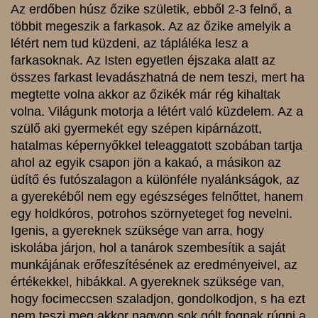
Az erdőben húsz őzike születik, ebből 2-3 felnő, a
többit megeszik a farkasok. Az az őzike amelyik a
létért nem tud küzdeni, az tápláléka lesz a
farkasoknak. Az Isten egyetlen éjszaka alatt az
összes farkast levadászhatná de nem teszi, mert ha
megtette volna akkor az őzikék már rég kihaltak
volna. Világunk motorja a létért való küzdelem. Az a
szülő aki gyermekét egy szépen kipárnázott,
hatalmas képernyőkkel teleaggatott szobában tartja
ahol az egyik csapon jön a kakaó, a másikon az
üdítő és futószalagon a különféle nyalánkságok, az
a gyerekéből nem egy egészséges felnőttet, hanem
egy holdkóros, potrohos szörnyeteget fog nevelni.
Igenis, a gyereknek szüksége van arra, hogy
iskolába járjon, hol a tanárok szembesítik a saját
munkájának erőfeszítésének az eredményeivel, az
értékekkel, hibákkal. A gyereknek szüksége van,
hogy focimeccsen szaladjon, gondolkodjon, s ha ezt
nem teszi meg akkor nagyon sok gólt fognak rúgni a