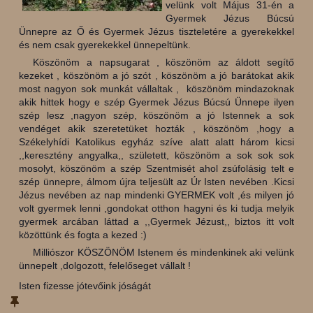
velünk volt Május 31-én a
Gyermek Jézus Búcsú
Ünnepre az Ő és Gyermek Jézus tiszteletére a gyerekekkel
és nem csak gyerekekkel ünnepeltünk.
Köszönöm a napsugarat , köszönöm az áldott segítő
kezeket , köszönöm a jó szót , köszönöm a jó barátokat akik
most nagyon sok munkát vállaltak , köszönöm mindazoknak
akik hittek hogy e szép Gyermek Jézus Búcsú Ünnepe ilyen
szép lesz ,nagyon szép, köszönöm a jó Istennek a sok
vendéget akik szeretetüket hozták , köszönöm ,hogy a
Székelyhídi Katolikus egyház szíve alatt alatt három kicsi
,,keresztény angyalka,, született, köszönöm a sok sok sok
mosolyt, köszönöm a szép Szentmisét ahol zsúfolásig telt e
szép ünnepre, álmom újra teljesült az Úr Isten nevében .Kicsi
Jézus nevében az nap mindenki GYERMEK volt ,és milyen jó
volt gyermek lenni ,gondokat otthon hagyni és ki tudja melyik
gyermek arcában láttad a ,,Gyermek Jézust,, biztos itt volt
közöttünk és fogta a kezed :)
Milliószor KÖSZÖNÖM Istenem és mindenkinek aki velünk
ünnepelt ,dolgozott, felelőseget vállalt !
Isten fizesse jótevőink jóságát