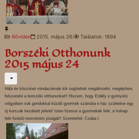
Rőviden
2015. május 26.
Találatok: 1894
Borszéki Otthonunk
2015 május 24
Hála és köszönet mindazoknak kik segítettek megálmodni, megépíteni,
felszerelni a borszéki otthonunkat!! Hiszem, hogy Erdély e gyönyörű
völgyében sok gondokkal küzdő gyermek számára e ház születése egy
új korszak kezdetét jelenti! Isten fizesse a gyermekek felé, a holnap
felé forduló testvéreim jóságát!! Szeretettel, Csaba t.