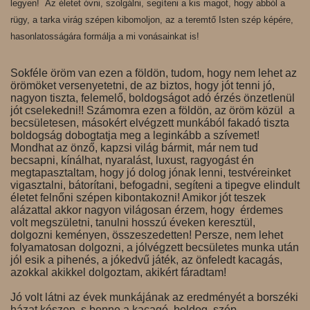
legyen! Az életet óvni, szolgálni, segíteni a kis magot, hogy abból a
rügy, a tarka virág szépen kibomoljon, az a teremtő Isten szép képére,
hasonlatosságára formálja a mi vonásainkat is!
Sokféle öröm van ezen a földön, tudom, hogy nem lehet az
örömöket versenyetetni, de az biztos, hogy jót tenni jó,
nagyon tiszta, felemelő, boldogságot adó érzés önzetlenül
jót cselekedni!! Számomra ezen a földön, az öröm közül a
becsületesen, másokért elvégzett munkából fakadó tiszta
boldogság dobogtatja meg a leginkább a szívemet!
Mondhat az önző, kapzsi világ bármit, már nem tud
becsapni, kínálhat, nyaralást, luxust, ragyogást én
megtapasztaltam, hogy jó dolog jónak lenni, testvéreinket
vigasztalni, bátorítani, befogadni, segíteni a tipegve elindult
életet felnőni szépen kibontakozni! Amikor jót teszek
alázattal akkor nagyon világosan érzem, hogy érdemes
volt megszületni, tanulni hosszú éveken keresztül,
dolgozni keményen, összeszedetten! Persze, nem lehet
folyamatosan dolgozni, a jólvégzett becsületes munka után
jól esik a pihenés, a jókedvű játék, az önfeledt kacagás,
azokkal akikkel dolgoztam, akikért fáradtam!
Jó volt látni az évek munkájának az eredményét a borszéki
házat készen, s benne a kacagó, boldog, szép