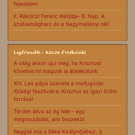
fejedelem
II. Rákóczi Ferenc életútja– 6. Nap: A
szabadságharc és a Nagymajtényi sík!
Legfrissebb - Közös Értékeink!
A világ akkor újul meg, ha Krisztust
követve mi magunk is átalakulunk
XIV. Leó pápa üzenete a međugorjei
ifjúsági fesztiválra: Krisztus az igazi öröm
forrása!
Térden állva az ég felé – egy
megmozdulás, ami összeköt
Reggeli ima a Béke Királynőjéhez, a