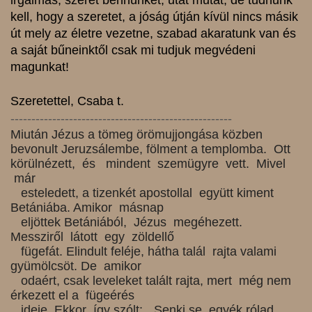
irgalmas, szeret bennünket, utat mutat, de tudnunk
kell, hogy a szeretet, a jóság útján kívül nincs másik
út mely az életre vezetne, szabad akaratunk van és
a saját bűneinktől csak mi tudjuk megvédeni
magunkat!
Szeretettel, Csaba t.
-----------------------------------------------------
Miután Jézus a tömeg örömujjongása közben
bevonult Jeruzsálembe, fölment a
templomba. Ott
körülnézett, és mindent szemügyre vett. Mivel
már
esteledett, a tizenkét apostollal együtt kiment
Betániába. Amikor másnap
eljöttek Betániából, Jézus megéhezett.
Messziről látott egy zöldellő
fügefát. Elindult feléje, hátha talál rajta valami
gyümölcsöt. De amikor
odaért, csak leveleket talált rajta, mert még nem
érkezett el a fügeérés
ideje. Ekkor így szólt: „Senki se egyék rólad