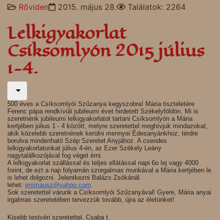
Rőviden
2015. május 28.
Találatok: 2264
Lelkigyakorlat
Csíksomlyón 2015 július
1-4.
500 éves a Csíksomlyói Szűzanya kegyszobra! Mária tiszteletére
Ferenc pápa rendkívüli jubileumi évet hirdetett Székelyföldön. Mi is
szeretnénk jubileumi lelkigyakorlatot tartani Csíksomlyón a Mária
kertjében július 1 - 4 között, melyre szeretettel meghívjuk mindazokat,
akik közelebb szeretnének kerülni mennyei Édesanyánkhoz, térdre
borulva mindenható Szép Szeretet Anyjához. A csendes
lelkigyakorlatunkat július 4-én, az Ezer Székely Leány
nagytalálkozójával fog véget érni.
A lelkigyakorlat szállással és teljes ellátással napi 6o lej vagy 4000
forint, de ezt a nap folyamán szorgalmas munkával a Mária kertjében le
is lehet dolgozni. Jelentkezni Balázs Zsókánál
lehet:
emmausz@yahoo.com
.
Sok szeretettel várunk a Csíksomlyói Szűzanyával! Gyere, Mária anyai
irgalmas szeretetében tervezzük tovább, újra az életünket!
Kisebb testvéri szeretettel, Csaba t.