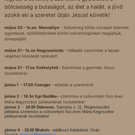
bölcsesség a butaságot, az élet a halált, a jövő
azoké aki a szeretet útján Jézust követik!
május 30 - 1o.oo.
Marosillye
- Szövetség kötés ünnepe! Istennel,
egymással, szülőföldünkkel kötött szövetségünket megújítjuk,
ünnepeljük!
május 31 - 1o.oo
Nagyszalonta
- Hálaadó szentmise a lassan
végéhez közeledő tanévért!
május 31 - 17.oo
Székelyhíd -
Szentmise a gyermek Jézus
tiszteletére!
június 1
- 17.00 Csenger
– előadás a szeretetről.
június 2 - 18.3o
Egri Bazilika -
szentmise a csíksomlyói 5oo éves
Mária Kegyszobor jubileumának tiszteletére!
június 3
-
18.00
Debrecen
, Sármány u. 11. Megtestesülés
plébánia
szentmise a csíksomlyói 5oo éves Mária Kegyszobor
jubileumának tiszteletére!
június 4
-
10.00 Miskolc
–találkozó fiatalokkal; Óvári
Zsuzsa;
ovari.zs@hotmail.co