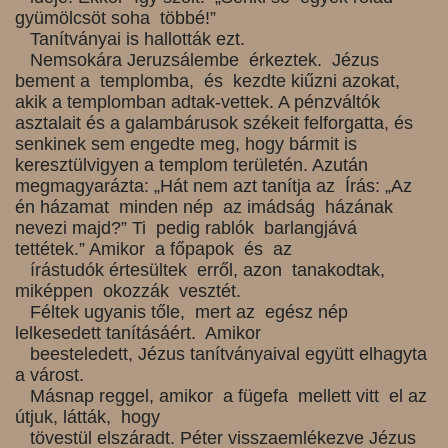
gyümölcsöt soha többé!”
Tanítványai is hallották ezt.
Nemsokára Jeruzsálembe érkeztek. Jézus
bement a templomba, és kezdte
kiűzni azokat,
akik a templomban adtak-vettek. A pénzváltók
asztalait és a
galambárusok székeit felforgatta, és
senkinek sem engedte meg, hogy bármit
is
keresztülvigyen a templom területén. Azután
megmagyarázta: „Hát nem azt
tanítja az Írás: „Az
én házamat minden nép az imádság házának
nevezi
majd?” Ti pedig rablók barlangjává
tettétek.” Amikor a főpapok és az
írástudók értesültek erről, azon tanakodtak,
miképpen okozzák vesztét.
Féltek ugyanis tőle, mert az egész nép
lelkesedett tanításáért. Amikor
beesteledett, Jézus tanítványaival együtt elhagyta
a várost.
Másnap reggel, amikor a fügefa mellett vitt el az
útjuk, látták, hogy
tövestül elszáradt. Péter visszaemlékezve Jézus