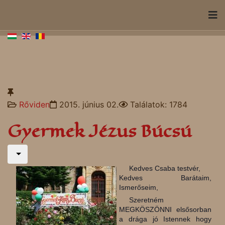
Rőviden
2015. június 02.
Találatok: 1784
Gyermek Jézus Búcsú
Kedves Csaba testvér,
Kedves Barátaim,
Ismerőseim,
Szeretném
MEGKÖSZÖNNI elsősorban
a drága jó Istennek hogy