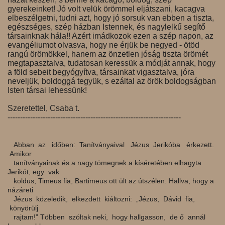
gyerekeinket! Jó volt velük örömmel eljátszani, kacagva
elbeszélgetni, tudni azt, hogy jó sorsuk van ebben a tiszta,
egészséges, szép házban Istennek, és nagylelkű segítő
társainknak hála!! Azért imádkozok ezen a szép napon, az
evangéliumot olvasva, hogy ne érjük be negyed - ötöd
rangú örömökkel, hanem az önzetlen jóság tiszta örömét
megtapasztalva, tudatosan keressük a módját annak, hogy
a föld sebeit begyógyítva, társainkat vigasztalva, jóra
neveljük, boldoggá tegyük, s ezáltal az örök boldogságban
Isten társai lehessünk!
Szeretettel, Csaba t.
---------------------------------------------------------------------
Abban az időben: Tanítványaival Jézus Jerikóba érkezett.
Amikor
tanítványainak és a nagy tömegnek a kíséretében elhagyta
Jerikót, egy vak
koldus, Timeus fia, Bartimeus ott ült az útszélen. Hallva, hogy a
názáreti
Jézus közeledik, elkezdett kiáltozni: „Jézus, Dávid fia,
könyörülj
rajtam!” Többen szóltak neki, hogy hallgasson, de ő annál