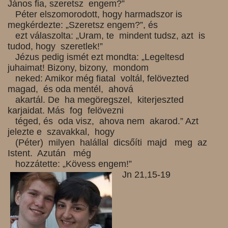
János fia, szeretsz engem?”
Péter elszomorodott, hogy harmadszor is
megkérdezte: „Szeretsz engem?”, és
ezt válaszolta: „Uram, te mindent tudsz, azt is
tudod, hogy szeretlek!”
Jézus pedig ismét ezt mondta: „Legeltesd
juhaimat! Bizony, bizony, mondom
neked: Amikor még fiatal voltál, felövezted
magad, és oda mentél, ahová
akartál. De ha megöregszel, kiterjeszted
karjaidat. Más fog felövezni
téged, és oda visz, ahova nem akarod.” Azt
jelezte e szavakkal, hogy
(Péter) milyen halállal dicsőíti majd meg az
Istent. Azután még
hozzátette: „Kövess engem!”
Jn 21,15-19