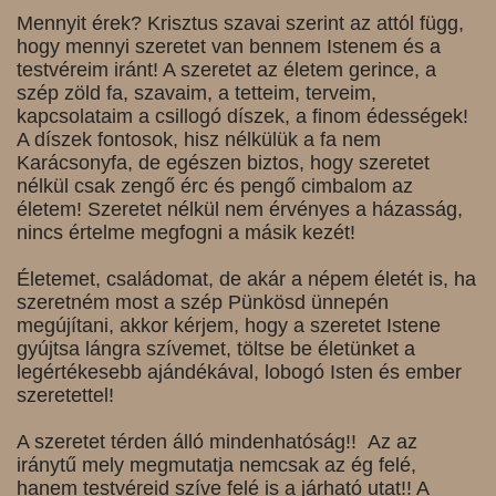
Mennyit érek? Krisztus szavai szerint az attól függ,
hogy mennyi szeretet van bennem Istenem és a
testvéreim iránt! A szeretet az életem gerince, a
szép zöld fa, szavaim, a tetteim, terveim,
kapcsolataim a csillogó díszek, a finom édességek!
A díszek fontosok, hisz nélkülük a fa nem
Karácsonyfa, de egészen biztos, hogy szeretet
nélkül csak zengő érc és pengő cimbalom az
életem! Szeretet nélkül nem érvényes a házasság,
nincs értelme megfogni a másik kezét!
Életemet, családomat, de akár a népem életét is, ha
szeretném most a szép Pünkösd ünnepén
megújítani, akkor kérjem, hogy a szeretet Istene
gyújtsa lángra szívemet, töltse be életünket a
legértékesebb ajándékával, lobogó Isten és ember
szeretettel!
A szeretet térden álló mindenhatóság!! Az az
iránytű mely megmutatja nemcsak az ég felé,
hanem testvéreid szíve felé is a járható utat!! A