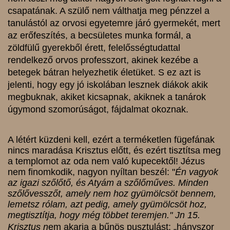
csapatának. A szülő nem válthatja meg pénzzel a
tanulástól az orvosi egyetemre járó gyermekét, mert
az erőfeszítés, a becsületes munka formál, a
zöldfülű gyerekből érett, felelősségtudattal
rendelkező orvos professzort, akinek kezébe a
betegek bátran helyezhetik életüket. S ez azt is
jelenti, hogy egy jó iskolában lesznek diákok akik
megbuknak, akiket kicsapnak, akiknek a tanárok
úgymond szomorúságot, fájdalmat okoznak.
A létért küzdeni kell, ezért a terméketlen fügefának
nincs maradása Krisztus előtt, és ezért tisztítsa meg
a templomot az oda nem való kupecektől! Jézus
nem finomkodik, nagyon nyíltan beszél: "
Én vagyok
az igazi szőlőtő, és Atyám a szőlőműves. Minden
szőlővesszőt, amely nem hoz gyümölcsöt bennem,
lemetsz rólam, azt pedig, amely gyümölcsöt hoz,
megtisztítja, hogy még többet teremjen." Jn 15.
Krisztus n
em akarja a bűnös pusztulást: „hányszor