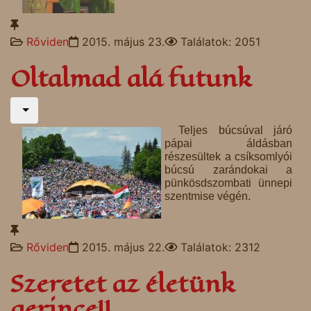
Rőviden
2015. május 23.
Találatok: 2051
Oltalmad alá futunk
Teljes búcsúval járó
pápai áldásban
részesültek a csíksomlyói
búcsú zarándokai a
pünkösdszombati ünnepi
szentmise végén.
Rőviden
2015. május 22.
Találatok: 2312
Szeretet az életünk
gerince!!