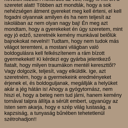
szeretet alatt! Többen azt mondták, hogy a sok
nehézségen átment gyereket meg kell érteni, el kell
fogadni olyannak amilyen és ha nem teljesít az
iskolában az nem olyan nagy baj! Én meg azt
mondtam, hogy a gyerekeket én úgy szeretem, mint
egy jó edző, szeretnék kemény munkával belőlük
bajnokokat nevelni!! Tudtam, hogy nem tudok más
világot teremteni, a mostani világban való
boldogulásra kell felkészítenem a rám bízott
gyermekeket! Ki kérdezi egy gyárba jelentkező
fiatalt, hogy milyen traumákon mentél kereszttől?
Vagy dolgozik, teljesít, vagy elküldik. Ige, azt
szeretném, hogy a gyermekeink eredményeket
érjenek el, és boldoguljanak, megállják a helyüket
akár a jég hátán is! Ahogy a gyógytornász, nem
hiszi el, hogy a beteg nem tud járni, hanem kemény
tornával talpra állítja a sérült embert, ugyanúgy az
Isten sem akarja, hogy e szép világ lustaság, a
kapzsiság, a tunyaság bűnében tehetetlenül
szétrohadjon!!