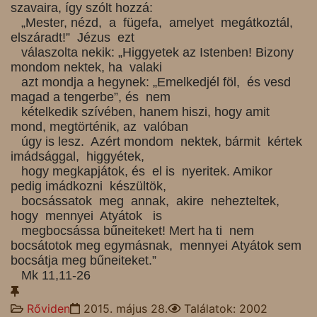
szavaira, így szólt hozzá:
„Mester, nézd, a fügefa, amelyet megátkoztál,
elszáradt!” Jézus ezt
válaszolta nekik: „Higgyetek az Istenben! Bizony
mondom nektek, ha valaki
azt mondja a hegynek: „Emelkedjél föl, és vesd
magad a tengerbe”, és nem
kételkedik szívében, hanem hiszi, hogy amit
mond, megtörténik, az valóban
úgy is lesz. Azért mondom nektek, bármit kértek
imádsággal, higgyétek,
hogy megkapjátok, és el is nyeritek. Amikor
pedig imádkozni készültök,
bocsássatok meg annak, akire nehezteltek,
hogy mennyei Atyátok is
megbocsássa bűneiteket! Mert ha ti nem
bocsátotok meg egymásnak, mennyei
Atyátok sem
bocsátja meg bűneiteket.”
Mk 11,11-26
Rőviden
2015. május 28.
Találatok: 2002