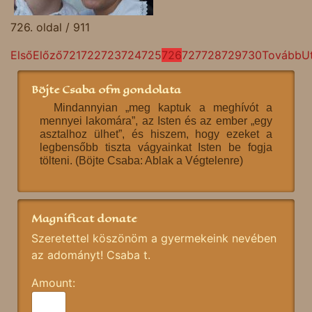
726. oldal / 911
Első
Előző
721
722
723
724
725
726
727
728
729
730
Tovább
U
Böjte Csaba ofm gondolata
Mindannyian „meg kaptuk a meghívót a
mennyei lakomára”, az Isten és az ember „egy
asztalhoz ülhet”, és hiszem, hogy ezeket a
legbensőbb tiszta vágyainkat Isten be fogja
tölteni. (Böjte Csaba: Ablak a Végtelenre)
Magnificat donate
Szeretettel köszönöm a gyermekeink nevében
az adományt! Csaba t.
Amount: