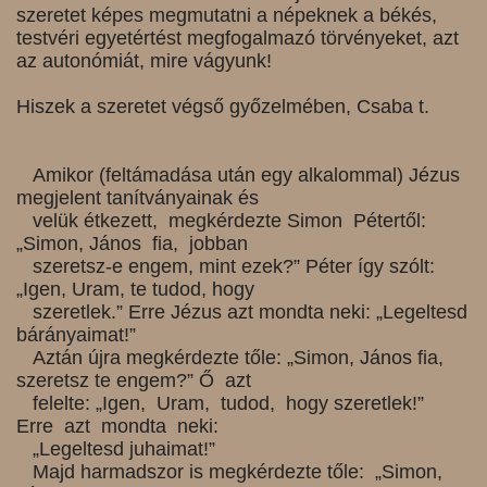
szeretet képes megmutatni a népeknek a békés,
testvéri egyetértést megfogalmazó törvényeket, azt
az autonómiát, mire vágyunk!
Hiszek a szeretet végső győzelmében, Csaba t.
Amikor (feltámadása után egy alkalommal) Jézus
megjelent tanítványainak és
velük étkezett, megkérdezte Simon Pétertől:
„Simon, János fia, jobban
szeretsz-e engem, mint ezek?” Péter így szólt:
„Igen, Uram, te tudod, hogy
szeretlek.” Erre Jézus azt mondta neki: „Legeltesd
bárányaimat!”
Aztán újra megkérdezte tőle: „Simon, János fia,
szeretsz te engem?” Ő azt
felelte: „Igen, Uram, tudod, hogy szeretlek!”
Erre azt mondta neki:
„Legeltesd juhaimat!”
Majd harmadszor is megkérdezte tőle: „Simon,