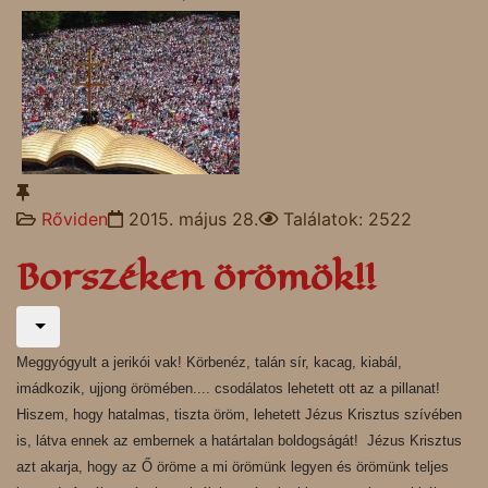
Rőviden
2015. május 28.
Találatok: 2522
Borszéken örömök!!
Meggyógyult a jerikói vak! Körbenéz, talán sír, kacag, kiabál,
imádkozik, ujjong örömében.... csodálatos lehetett ott az a pillanat!
Hiszem, hogy hatalmas, tiszta öröm, lehetett Jézus Krisztus szívében
is, látva ennek az embernek a határtalan boldogságát! Jézus Krisztus
azt akarja, hogy az Ő öröme a mi örömünk legyen és örömünk teljes