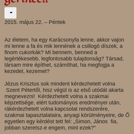
2015. május 22. – Péntek
Az életem, ha egy Karácsonyfa lenne, akkor vajon
mi lenne a fa és mik lennének a csillogó díszek, a
finom cukorkák? Mi bennem, benned a
legértékesebb, legfontosabb tulajdonság? Társad,
társam mire építhet, számíthat, ha megfogja a
kezedet, kezemet?
Jézus Krisztus sok mindent kérdezhetett volna
Szent Pétertől, hisz végül is az első utódát akarta
megnevezni! Kérdezhetett volna a szakmai
képzettsége, elért tudományos eredményei után,
rákérdezhetett volna kapcsolat rendszerére,
szakmai tapasztalataira, anyagi körülményeire, de Ő
egyetlen egy kérdést tett fel:
„Simon, János fia,
jobban
szeretsz-e engem, mint ezek?”