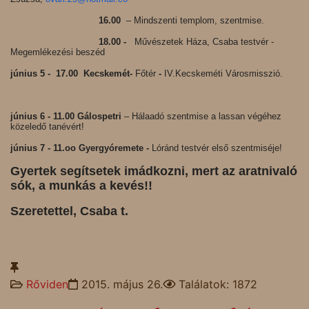
16.00
– Mindszenti templom, szentmise.
18.00 -
Művészetek Háza, Csaba testvér -
Megemlékezési beszéd
június 5 -
17.00
Kecskemét-
Főtér
-
IV.Kecskeméti Városmisszió.
június 6 -
11.00
Gálospetri
–
Hálaadó szentmise a lassan végéhez
közeledő tanévért!
június 7 - 11.oo Gyergyóremete -
Lóránd testvér első szentmiséje!
Gyertek segítsetek imádkozni, mert az aratnivaló
sók, a munkás a kevés!!
Szeretettel, Csaba t.
Rőviden
2015. május 26.
Találatok: 1872