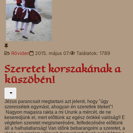
Rőviden
2015. május 07.
Találatok: 1789
Szeretet korszakának a
küszöbén!
Jézus parancsait megtartani azt jelenti, hogy "úgy
szeressétek egymást, ahogyan én szeretlek titeket"!
Nagyon magasra rakta a mi Urunk a mércét, de ne
keseredjünk el, mert előttünk az egész örökké valóság!! E
végtelen szeretet megismerésére, felfedezésére előttünk
áll a halhatatlanság! Van időnk bebarangolni a szeretet, a