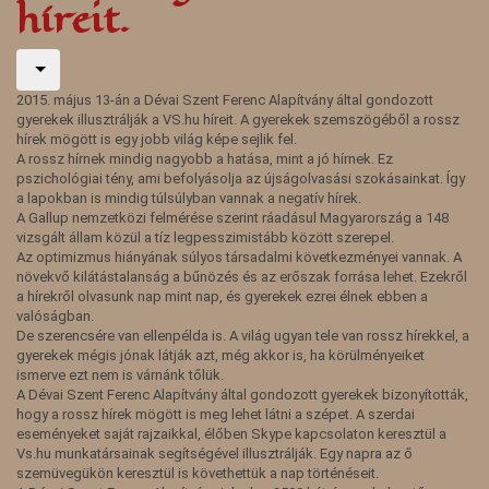
híreit.
2015. május 13-án a Dévai Szent Ferenc Alapítvány által gondozott
gyerekek illusztrálják a VS.hu híreit. A gyerekek szemszögéből a rossz
hírek mögött is egy jobb világ képe sejlik fel.
A rossz hírnek mindig nagyobb a hatása, mint a jó hírnek. Ez
pszichológiai tény, ami befolyásolja az újságolvasási szokásainkat. Így
a lapokban is mindig túlsúlyban vannak a negatív hírek.
A Gallup nemzetközi felmérése szerint ráadásul Magyarország a 148
vizsgált állam közül a tíz legpesszimistább között szerepel.
Az optimizmus hiányának súlyos társadalmi következményei vannak. A
növekvő kilátástalanság a bűnözés és az erőszak forrása lehet. Ezekről
a hírekről olvasunk nap mint nap, és gyerekek ezrei élnek ebben a
valóságban.
De szerencsére van ellenpélda is. A világ ugyan tele van rossz hírekkel, a
gyerekek mégis jónak látják azt, még akkor is, ha körülményeiket
ismerve ezt nem is várnánk tőlük.
A Dévai Szent Ferenc Alapítvány által gondozott gyerekek bizonyították,
hogy a rossz hírek mögött is meg lehet látni a szépet. A szerdai
eseményeket saját rajzaikkal, élőben Skype kapcsolaton keresztül a
Vs.hu munkatársainak segítségével illusztrálják. Egy napra az ő
szemüvegükön keresztül is követhettük a nap történéseit.