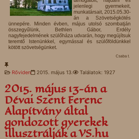
támogatóit, hajdani és
jelenlegi gyermekeit,
munkatársait, 2015.05.30-
án a Szövetségkötés
ünnepére. Minden évben, május utolsó szombatján
összegyűlünk, Bethlen Gábor, Erdély
nagyfejedelmének szülőháza udvarán, hogy megújítsuk
teremtő Istenünkkel, egymással és szülőföldünkkel
kötött szövetségünket.
Csaba t.
Rőviden
2015. május 13.
Találatok: 1927
2015. május 13-án a
Dévai Szent Ferenc
Alapítvány által
gondozott gyerekek
illusztrálják a VS.hu