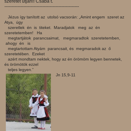
szeretet útján!! Csaba t.
---------------------------------------------------
Jézus így tanított az utolsó vacsorán: „Amint engem szeret az
Atya, úgy
szeretlek én is titeket. Maradjatok meg az én
szeretetemben! Ha
megtartjátok parancsaimat, megmaradtok szeretetemben,
ahogy én is
megtartottam Atyám parancsait, és megmaradok az ő
szeretetében. Ezeket
azért mondtam nektek, hogy az én örömöm legyen bennetek,
és örömötök ezzel
teljes legyen.”
Jn 15,9-11