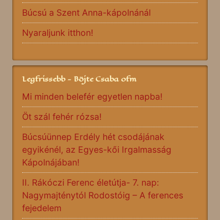
Búcsú a Szent Anna-kápolnánál
Nyaraljunk itthon!
Legfrissebb - Böjte Csaba ofm
Mi minden belefér egyetlen napba!
Öt szál fehér rózsa!
Búcsúünnep Erdély hét csodájának
egyikénél, az Egyes-kői Irgalmasság
Kápolnájában!
II. Rákóczi Ferenc életútja- 7. nap:
Nagymajténytól Rodostóig – A ferences
fejedelem