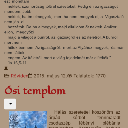
ezt mondtam
nektek, szomorúság tölti el szíveteket. Pedig én az igazságot
mondom: Jobb
nektek, ha én elmegyek, mert ha nem megyek el, a Vigasztaló
nem jön el
hozzátok. De ha elmegyek, majd elküldöm őt nektek. Amikor
eljön, meggyőzi
majd a világot a bűnről, az igazságról és az ítéletről. A bűnről:
mert nem
hittek bennem. Az igazságról: mert az Atyához megyek, és már
nem láttok
engem. Az ítéletről: mert a világ fejedelmét már elítélték.”
Jn 16,5-11
Rőviden
2015. május 12.
Találatok: 1770
Ősi templom
Hálás szeretettel köszönöm az
árpád kórból fennmaradt
csodaszép lébényi plébánia