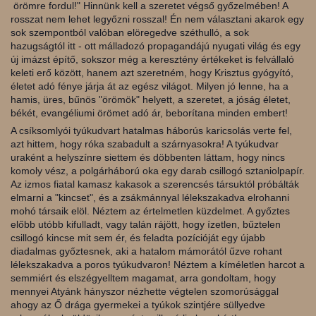
örömre fordul!" Hinnünk kell a szeretet végső győzelmében! A
rosszat nem lehet legyőzni rosszal! Én nem választani akarok egy
sok szempontból valóban elöregedve széthulló, a sok
hazugságtól itt - ott málladozó propagandájú nyugati világ és egy
új imázst építő, sokszor még a keresztény értékeket is felvállaló
keleti erő között, hanem azt szeretném, hogy Krisztus gyógyító,
életet adó fénye járja át az egész világot. Milyen jó lenne, ha a
hamis, üres, bűnös "örömök" helyett, a szeretet, a jóság életet,
békét, evangéliumi örömet adó ár, beborítana minden embert!
A csíksomlyói tyúkudvart hatalmas háborús karicsolás verte fel,
azt hittem, hogy róka szabadult a szárnyasokra! A tyúkudvar
uraként a helyszínre siettem és döbbenten láttam, hogy nincs
komoly vész, a polgárháború oka egy darab csillogó sztaniolpapír.
Az izmos fiatal kamasz kakasok a szerencsés társuktól próbálták
elmarni a "kincset", és a zsákmánnyal lélekszakadva elrohanni
mohó társaik elöl. Néztem az értelmetlen küzdelmet. A győztes
előbb utóbb kifulladt, vagy talán rájött, hogy ízetlen, bűztelen
csillogó kincse mit sem ér, és feladta pozícióját egy újabb
diadalmas győztesnek, aki a hatalom mámorától űzve rohant
lélekszakadva a poros tyúkudvaron! Néztem a kíméletlen harcot a
semmiért és elszégyelltem magamat, arra gondoltam, hogy
mennyei Atyánk hányszor nézhette végtelen szomorúsággal
ahogy az Ő drága gyermekei a tyúkok szintjére süllyedve