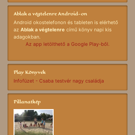
Ablak a végtelenre Android-on
Android okostelefonon és tableten is elérhető
az
Ablak a végtelenre
című könyv napi kis
adagokban.
Az app letölthető a Google Play-ből.
Play Könyvek
Infofüzet - Csaba testvér nagy családja
Pillanatkép