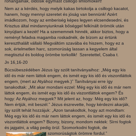
rohangálnak, öldösik egymást csillogó limlomokért!
Nem az a kérdés, hogy melyik kakas birtokolja a csillogó kacatot,
hanem, hogy mennyi szeretet és jóság van bennünk! Azért
imádkozom, hogy az emberiség képes legyen elcsendesedni, és
Krisztus által mindannyiunknak bőséggel felkínált örömök után
kinyújtani a kezét! Ha a szememnek hinnék, akkor biztos, hogy a
reményt feladva magamba roskadnék, de bízom az értünk
kereszthalált vállaló Megváltóm szavába és hiszem, hogy ez a
sok, értelmetlen harc, szomorúság lassan a kegyelem által
megtisztul és boldog örömbe torkollik! Szeretettel, Csaba t.
Jn 16,16-20
Búcsúbeszédében Jézus így szólt tanítványaihoz: „Még egy kis
idő és már nem láttok engem, és ismét egy kis idő és viszontláttok
engem, (mert az Atyához megyek.)” Tanítványai erre így
tanakodtak: „Mit akar mondani ezzel: Még egy kis idő és már nem
láttok engem, és ismét egy kis idő és viszontláttok engem? És
hogy: Az Atyához megyek? Mit jelent az, hogy: Még egy kis idő?
Nem értjük, mit beszél.” Jézus észrevette, hogy kérdezni akarják,
így szólt tehát hozzájuk: „Azon tanakodtok, hogy azt mondtam:
Még egy kis idő és már nem láttok engem, és ismét egy kis idő és
viszontláttok engem? Bizony, bizony, mondom nektek: Sírni fogtok
és jajgatni, a világ pedig örül. Szomorkodni fogtok, de
szomorúságtok örömre fordul.”