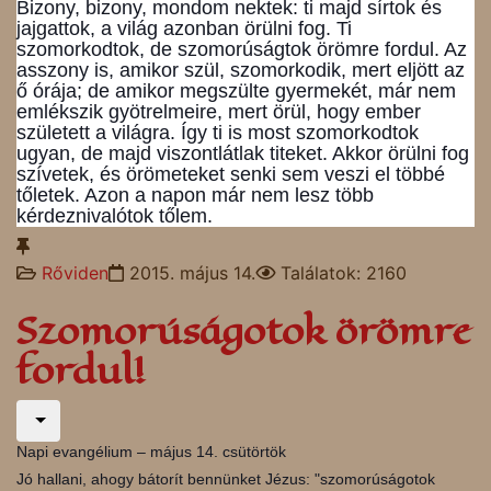
Bizony, bizony, mondom nektek: ti majd sírtok és
jajgattok, a világ azonban örülni fog. Ti
szomorkodtok, de szomorúságtok örömre fordul. Az
asszony is, amikor szül, szomorkodik, mert eljött az
ő órája; de amikor megszülte gyermekét, már nem
emlékszik gyötrelmeire, mert örül, hogy ember
született a világra. Így ti is most szomorkodtok
ugyan, de majd viszontlátlak titeket. Akkor örüln
i fog
szívetek, és örömeteket senki sem veszi el többé
tőletek. Azon a napon már nem lesz több
kérdeznivalótok tőlem.
Rőviden
2015. május 14.
Találatok: 2160
Szomorúságotok örömre
fordul!
Napi evangélium – május 14. csütörtök
Jó hallani, ahogy bátorít bennünket Jézus: "szomorúságotok