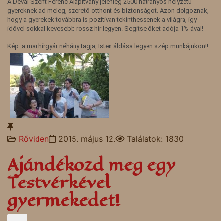
A Dévai Szent Ferenc Alapítvány jelenleg 2500 hátrányos helyzetű
gyereknek ad meleg, szerető otthont és biztonságot. Azon dolgoznak,
hogy a gyerekek továbbra is pozitívan tekinthessenek a világra, így
idővel sokkal kevesebb rossz hír legyen. Segítse őket adója 1%-ával!
Kép: a mai hírgyár néhány tagja, Isten áldása legyen szép munkájukon!!
Rőviden
2015. május 12.
Találatok: 1830
Ajándékozd meg egy
Testvérkével
gyermekedet!