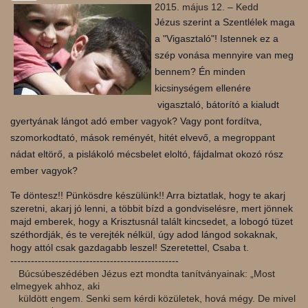
2015. május 12. – Kedd
Jézus szerint a Szentlélek maga
a "Vigasztaló"! Istennek ez a
szép vonása mennyire van meg
bennem? Én minden
kicsinységem ellenére
vigasztaló, bátorító a kialudt
gyertyának lángot adó ember vagyok? Vagy pont fordítva,
szomorkodtató, mások reményét, hitét elvevő, a megroppant
nádat eltörő, a pislákoló mécsbelet eloltó, fájdalmat okozó rósz
ember vagyok?
Te döntesz!! Pünkösdre készülünk!! Arra biztatlak, hogy te akarj
szeretni, akarj jó lenni, a többit bízd a gondviselésre, mert jönnek
majd emberek, hogy a Krisztusnál talált kincsedet, a lobogó tüzet
széthordják, és te verejték nélkül, úgy adod lángod sokaknak,
hogy attól csak gazdagabb leszel!
Szeretettel, Csaba t.
-------------------------------------------------
Búcsúbeszédében Jézus ezt mondta tanítványainak: „Most
elmegyek ahhoz, aki
küldött engem. Senki sem kérdi közületek, hová mégy. De mivel