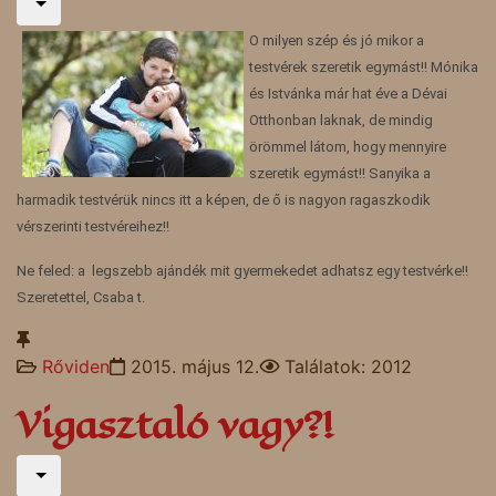
O milyen szép és jó mikor a
testvérek szeretik egymást!! Mónika
és Istvánka már hat éve a Dévai
Otthonban laknak, de mindig
örömmel látom, hogy mennyire
szeretik egymást!! Sanyika a
harmadik testvérük nincs itt a képen, de ő is nagyon ragaszkodik
vérszerinti testvéreihez!!
Ne feled: a legszebb ajándék mit gyermekedet adhatsz egy testvérke!!
Szeretettel, Csaba t.
Rőviden
2015. május 12.
Találatok: 2012
Vigasztaló vagy?!