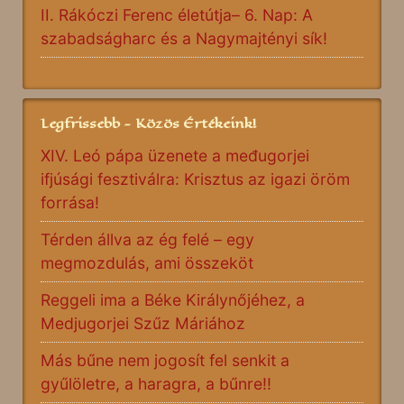
II. Rákóczi Ferenc életútja– 6. Nap: A
szabadságharc és a Nagymajtényi sík!
Legfrissebb - Közös Értékeink!
XIV. Leó pápa üzenete a međugorjei
ifjúsági fesztiválra: Krisztus az igazi öröm
forrása!
Térden állva az ég felé – egy
megmozdulás, ami összeköt
Reggeli ima a Béke Királynőjéhez, a
Medjugorjei Szűz Máriához
Más bűne nem jogosít fel senkit a
gyűlöletre, a haragra, a bűnre!!