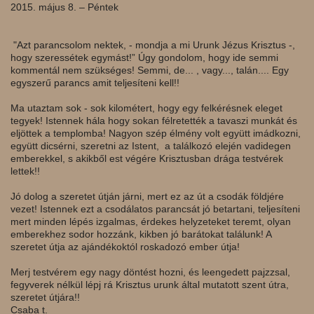
2015. május 8. – Péntek
"Azt
parancsolom nektek, - mondja a mi Urunk Jézus Krisztus -,
hogy szeressétek egymást!” Úgy gondolom, hogy ide semmi
kommentál nem szükséges! Semmi, de... , vagy..., talán.... Egy
egyszerű parancs amit teljesíteni kell!!
Ma utaztam sok - sok kilométert, hogy egy felkérésnek eleget
tegyek! Istennek hála hogy sokan félretették a tavaszi munkát és
eljöttek a templomba! Nagyon szép élmény volt együtt imádkozni,
együtt dicsérni, szeretni az Istent, a találkozó elején vadidegen
emberekkel, s akikből est végére Krisztusban drága testvérek
lettek!!
Jó dolog a szeretet útján járni, mert ez az út a csodák földjére
vezet! Istennek ezt a csodálatos parancsát jó betartani, teljesíteni
mert minden lépés izgalmas, érdekes helyzeteket teremt, olyan
emberekhez sodor hozzánk, kikben jó barátokat találunk! A
szeretet útja az ajándékoktól roskadozó ember útja!
Merj testvérem egy nagy döntést hozni, és leengedett pajzzsal,
fegyverek nélkül lépj rá Krisztus urunk által mutatott szent útra,
szeretet útjára!!
Csaba t.