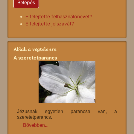
Belépés
Elfelejtette felhasználónevét?
Elfelejtette jelszavát?
Ablak a végtelenre
A szeretetparancs
Jézusnak egyetlen parancsa van, a
szeretetparancs.
Bővebben...