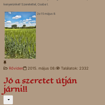
kenyerünket! Szeretettel, Csaba t.
2o15 május 8.
Rőviden
2015. május 08.
Találatok: 2332
Jó a szeretet útján
járni!!