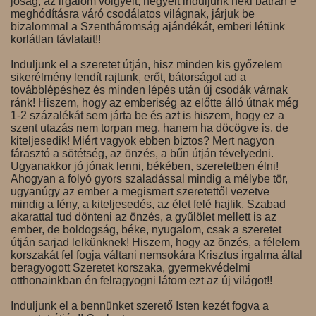
jóság, az irgalom völgyeit, hegyeit induljunk neki bátran e
meghódításra váró csodálatos világnak, járjuk be
bizalommal a Szentháromság ajándékát, emberi létünk
korlátlan távlatait!!
Induljunk el a szeretet útján, hisz minden kis győzelem
sikerélmény lendít rajtunk, erőt, bátorságot ad a
továbblépéshez és minden lépés után új csodák várnak
ránk! Hiszem, hogy az emberiség az előtte álló útnak még
1-2 százalékát sem járta be és azt is hiszem, hogy ez a
szent utazás nem torpan meg, hanem ha döcögve is, de
kiteljesedik! Miért vagyok ebben biztos? Mert nagyon
fárasztó a sötétség, az önzés, a bűn útján tévelyedni.
Ugyanakkor jó jónak lenni, békében, szeretetben élni!
Ahogyan a folyó gyors szaladással mindig a mélybe tör,
ugyanúgy az ember a megismert szeretettől vezetve
mindig a fény, a kiteljesedés, az élet felé hajlik. Szabad
akarattal tud dönteni az önzés, a gyűlölet mellett is az
ember, de boldogság, béke, nyugalom, csak a szeretet
útján sarjad lelkünknek! Hiszem, hogy az önzés, a félelem
korszakát fel fogja váltani nemsokára Krisztus irgalma által
beragyogott Szeretet korszaka, gyermekvédelmi
otthonainkban én felragyogni látom ezt az új világot!!
Induljunk el a bennünket szerető Isten kezét fogva a