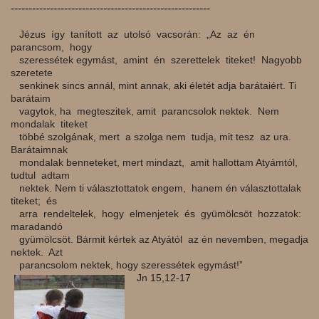
--------------------------------------------------------
Jézus így tanított az utolsó vacsorán: „Az az én
parancsom, hogy
szeressétek egymást, amint én szerettelek titeket! Nagyobb
szeretete
senkinek sincs annál, mint annak, aki életét adja barátaiért. Ti
barátaim
vagytok, ha megteszitek, amit parancsolok nektek. Nem
mondalak titeket
többé szolgának, mert a szolga nem tudja, mit tesz az ura.
Barátaimnak
mondalak benneteket, mert mindazt, amit hallottam Atyámtól,
tudtul adtam
nektek. Nem ti választottatok engem, hanem én választottalak
titeket; és
arra rendeltelek, hogy elmenjetek és gyümölcsöt hozzatok:
maradandó
gyümölcsöt. Bármit kértek az Atyától az én nevemben, megadja
nektek. Azt
parancsolom nektek, hogy szeressétek egymást!”
Jn 15,12-17