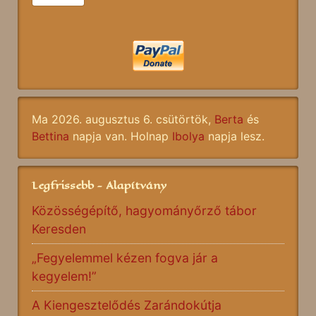
Ma 2026. augusztus 6. csütörtök,
Berta
és
Bettina
napja van. Holnap
Ibolya
napja lesz.
Legfrissebb - Alapítvány
Közösségépítő, hagyományőrző tábor
Keresden
„Fegyelemmel kézen fogva jár a
kegyelem!”
A Kiengesztelődés Zarándokútja