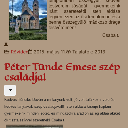
templomban összegyűlt kedves
testvéreim jóságát, gyermekeink
iránti szeretetét!! Isten áldása
legyen ezen az ősi templomon és a
benne összegyűlő imádkozó drága
testvéreimen!
Csaba t.
Rőviden
2015. május 11.
Találatok: 2013
Péter Tünde Emese szép
családja!
Kedves Tündike Déván a mi lányunk volt, jó volt találkozni vele és
kedves lányaival, szép családjával!! Isten áldása kísérje hajdani
gyermekeink minden léptét, és mindazokra áradjon az ég áldáa akiket
ők tiszta szívvel szeretnek! Csaba t.