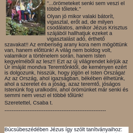
"...örömeteket senki sem veszi el
többé tőletek."
Olyan jó mikor valaki bátorít,
vigasztal, erőt ad, de milyen
csodálatos, amikor Jézus Krisztus
szájából hallhatjuk ezeket a
vigasztalást adó, érthető
szavakat!! Az emberiség arany kora nem mögöttünk
van, hanem előttünk! A világ nem boldog volt,
valamikor a történelem során, hanem Isten
kegyelméből az lesz!! Ezt az új világrendet kérjük az
Úr imáját mondva Teremtőnktől, de keményen ezért
is dolgozunk, hisszük, hogy jöjjön el Isten Országa!
Az az Ország, ahol igazságban, békében élhetünk,
ahol a szeretet és a jóság, azaz teremtő, jóságos
Istenünk fog uralkodni, ahol örömünket már senki és
semmi nem veszi el többé tőlünk!
Szeretettel, Csaba t.
---------------------------------------------------------
Búcsúbeszédében Jézus így szólt tanítványaihoz: