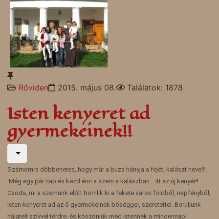
Rőviden
2015. május 08.
Találatok: 1878
Isten kenyeret ad
gyermekeinek!!
Számomra döbbenetes, hogy már a búza hányja a fejét, kalászt nevel!!
Még egy pár nap és kezd érni a szem a kalászban... itt az új kenyér!!
Csoda, mi a szemünk előtt bomlik ki a fekete sáros földből, napfényből,
Isten kenyeret ad az ő gyermekeinek bőséggel, szeretettel. Boruljunk
hálatelt szívvel térdre, és köszönjük meg Istennek a mindennapi