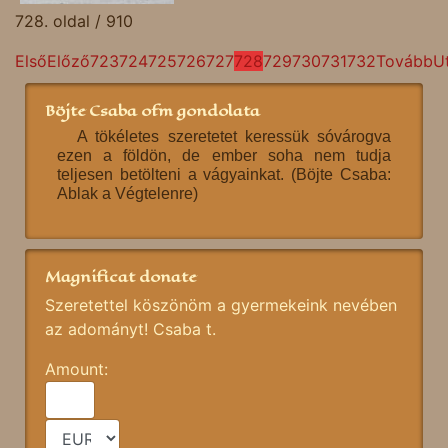
728. oldal / 910
Első
Előző
723
724
725
726
727
728
729
730
731
732
Tovább
U
Böjte Csaba ofm gondolata
A tökéletes szeretetet keressük sóvárogva
ezen a földön, de ember soha nem tudja
teljesen betölteni a vágyainkat. (Böjte Csaba:
Ablak a Végtelenre)
Magnificat donate
Szeretettel köszönöm a gyermekeink nevében
az adományt! Csaba t.
Amount: