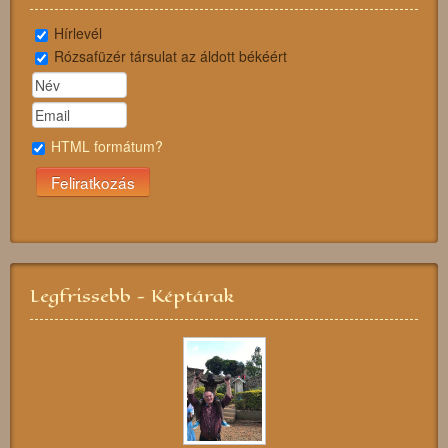
Hírlevél
Rózsafüzér társulat az áldott békéért
HTML formátum?
Legfrissebb - Képtárak