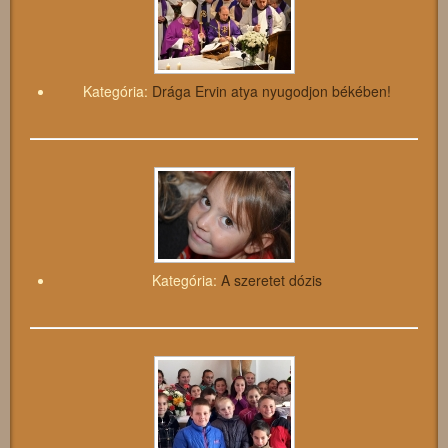
Kategória:
Drága Ervin atya nyugodjon békében!
Kategória:
A szeretet dózis