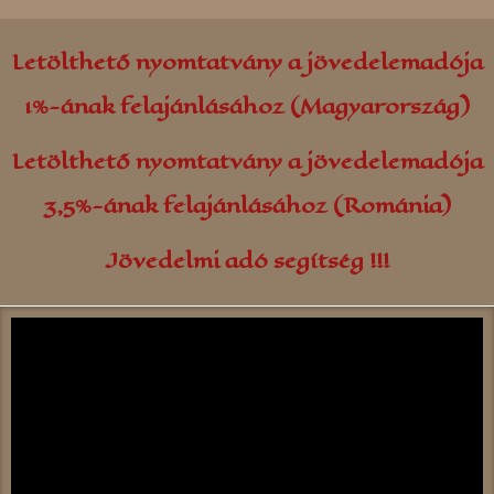
Letölthető nyomtatvány a jövedelemadója
1%-ának felajánlásához (Magyarország)
Letölthető nyomtatvány a jövedelemadója
3,5%-ának felajánlásához (Románia)
Jövedelmi adó segítség !!!