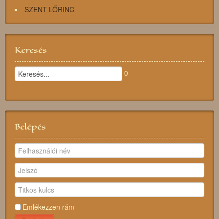
SZENT LŐRINC
Keresés
0
Belépés
Emlékezzen rám