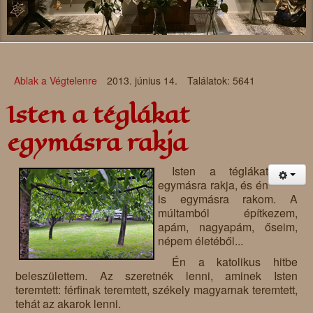
Ablak a Végtelenre
2013. június 14.
Találatok: 5641
Isten a téglákat
egymásra rakja
Isten a téglákat
egymásra rakja, és én
is egymásra rakom. A
múltamból építkezem,
apám, nagyapám, őseim,
népem életéből...
Én a katolikus hitbe
beleszülettem. Az szeretnék lenni, aminek Isten
teremtett: férfinak teremtett, székely magyarnak teremtett,
tehát az akarok lenni.