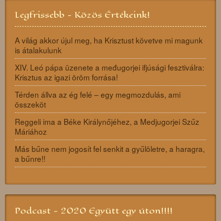
Legfrissebb - Közös Értékeink!
A világ akkor újul meg, ha Krisztust követve mi magunk
is átalakulunk
XIV. Leó pápa üzenete a međugorjei ifjúsági fesztiválra:
Krisztus az igazi öröm forrása!
Térden állva az ég felé – egy megmozdulás, ami
összeköt
Reggeli ima a Béke Királynőjéhez, a Medjugorjei Szűz
Máriához
Más bűne nem jogosít fel senkit a gyűlöletre, a haragra,
a bűnre!!
Podcast - 2020 Együtt egy úton!!!!