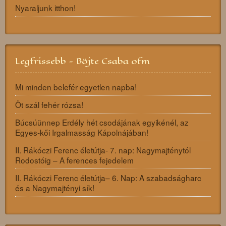
Nyaraljunk itthon!
Legfrissebb - Böjte Csaba ofm
Mi minden belefér egyetlen napba!
Öt szál fehér rózsa!
Búcsúünnep Erdély hét csodájának egyikénél, az
Egyes-kői Irgalmasság Kápolnájában!
II. Rákóczi Ferenc életútja- 7. nap: Nagymajténytól
Rodostóig – A ferences fejedelem
II. Rákóczi Ferenc életútja– 6. Nap: A szabadságharc
és a Nagymajtényi sík!