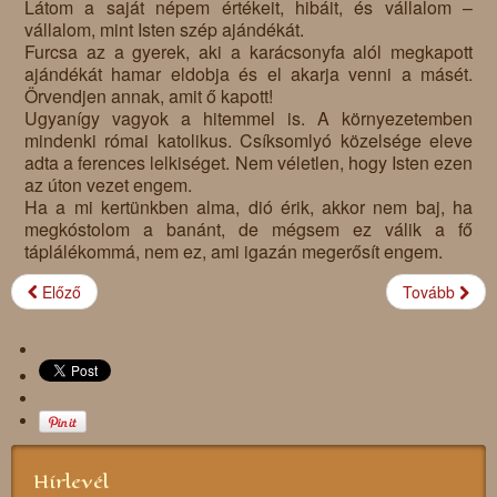
Látom a saját népem értékeit, hibáit, és vállalom –
vállalom, mint Isten szép ajándékát.
Furcsa az a gyerek, aki a karácsonyfa alól megkapott
ajándékát hamar eldobja és el akarja venni a másét.
Örvendjen annak, amit ő kapott!
Ugyanígy vagyok a hitemmel is. A környezetemben
mindenki római katolikus. Csíksomlyó közelsége eleve
adta a ferences lelkiséget. Nem véletlen, hogy Isten ezen
az úton vezet engem.
Ha a mi kertünkben alma, dió érik, akkor nem baj, ha
megkóstolom a banánt, de mégsem ez válik a fő
táplálékommá, nem ez, ami igazán megerősít engem.
Előző
Tovább
Hírlevél