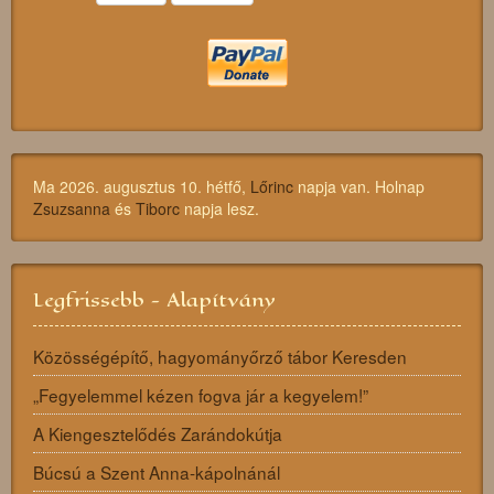
Ma 2026. augusztus 10. hétfő,
Lőrinc
napja van. Holnap
Zsuzsanna
és
Tiborc
napja lesz.
Legfrissebb - Alapítvány
Közösségépítő, hagyományőrző tábor Keresden
„Fegyelemmel kézen fogva jár a kegyelem!”
A Kiengesztelődés Zarándokútja
Búcsú a Szent Anna-kápolnánál