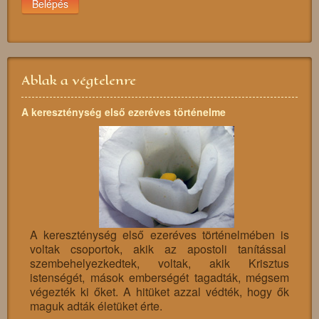
Belépés
Ablak a végtelenre
A kereszténység első ezeréves történelme
A kereszténység első ezeréves történelmében is
voltak csoportok, akik az apostoli tanítással
szembehelyezkedtek, voltak, akik Krisztus
istenségét, mások emberségét tagadták, mégsem
végezték ki őket. A hitüket azzal védték, hogy ők
maguk adták életüket érte.