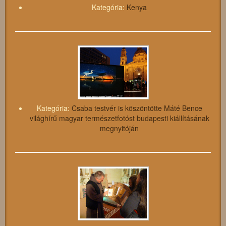
Kategória:
Kenya
Kategória:
Csaba testvér is köszöntötte Máté Bence
világhírű magyar természetfotóst budapesti kiállításának
megnyitóján