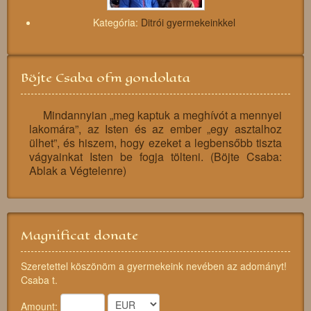
Kategória:
Ditrói gyermekeinkkel
Böjte Csaba ofm gondolata
Mindannyian „meg kaptuk a meghívót a mennyei
lakomára”, az Isten és az ember „egy asztalhoz
ülhet”, és hiszem, hogy ezeket a legbensőbb tiszta
vágyainkat Isten be fogja tölteni. (Böjte Csaba:
Ablak a Végtelenre)
Magnificat donate
Szeretettel köszönöm a gyermekeink nevében az adományt!
Csaba t.
Amount: