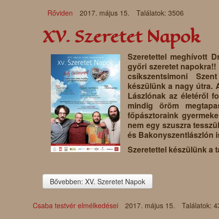
Rőviden
2017. május 15.
Találatok: 3506
XV. Szeretet Napok
Szeretettel meghívott 
győri szeretet napokra!!
csíkszentsimoni Szen
készülünk a nagy útra. 
Lászlónak az életéről f
mindig öröm megtapas
főpásztoraink gyermekei
nem egy szuszra tesszü
és Bakonyszentlászlón i
Szeretettel készülünk a t
Bővebben: XV. Szeretet Napok
Csaba testvér elmélkedései
2017. május 15.
Találatok: 