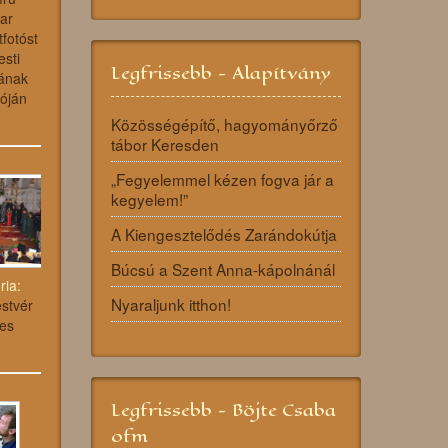
ar
fotóst
sti
Legfrissebb - Alapítvány
sának
óján
Közösségépítő, hagyományőrző
tábor Keresden
„Fegyelemmel kézen fogva jár a
kegyelem!”
A Kiengesztelődés Zarándokútja
Búcsú a Szent Anna-kápolnánál
ria:
Nyaraljunk itthon!
stvér
es
Legfrissebb - Böjte Csaba
ofm