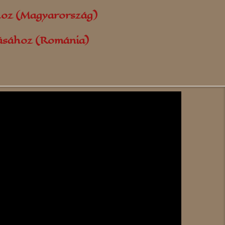
hoz (Magyarország)
lásához (Románia)