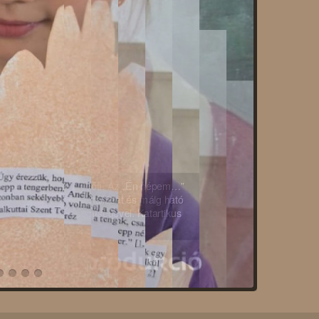
s én is szép jó napot. Tegyük meg ma is
a t.