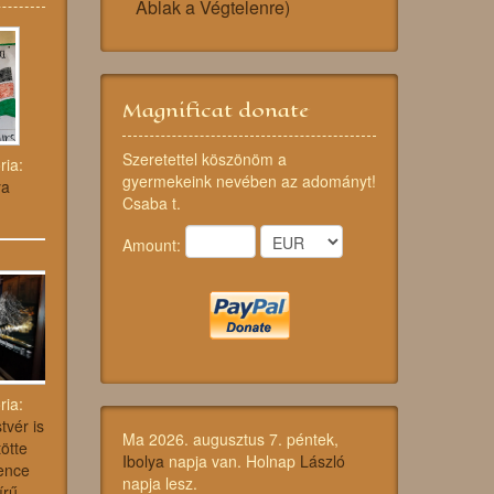
Ablak a Végtelenre)
Magnificat donate
Szeretettel köszönöm a
ria:
gyermekeink nevében az adományt!
ya
Csaba t.
Amount:
ria:
tvér is
Ma 2026. augusztus 7. péntek,
ötte
Ibolya
napja van. Holnap
László
ence
napja lesz.
írű