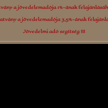
tvány a jövedelemadója 1%-ának felajánlásá
atvány a jövedelemadója 3,5%-ának felaján
Jövedelmi adó segítség !!!