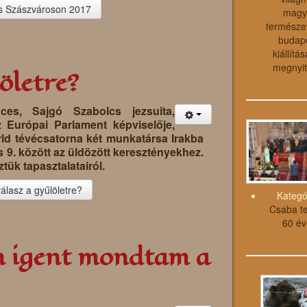
s Szászvároson 2017
magy
természet
budape
kiállítá
megnyit
löletre?
ces, Sajgó Szabolcs jezsuita,
 Európai Parlament képviselője,
ld tévécsatorna két munkatársa Irakba
s 9. között az üldözött keresztényekhez.
tük tapasztalatairól.
álasz a gyűlöletre?
Kategó
Csaba te
60 év
én igent mondtam a