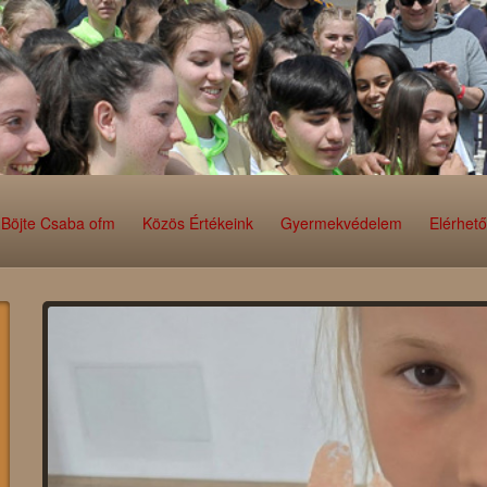
Böjte Csaba ofm
Közös Értékeink
Gyermekvédelem
Elérhet