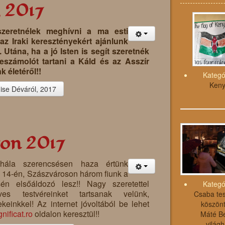
, 2017
zeretnélek meghívni a ma esti
az Iraki keresztényekért ajánlunk
 Utána, ha a jó Isten is segít szeretnék
beszámolót tartani a Káld és az Asszír
k életéről!!
Kategó
Ken
ise Déváról, 2017
son 2017
 hála szerencsésen haza értünk
 14-én, Szászvároson három fiunk a
én elsőáldozó lesz!! Nagy szeretettel
Kategó
 testvéreinket tartsanak velünk,
Csaba tes
einkkel! Az internet jóvoltából be lehet
köszönt
ificat.ro
oldalon keresztül!!
Máté B
világh