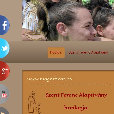
Főoldal
Szent Ferenc Alapítvány
www.magnificat.ro
Szent Ferenc Alapítvány
honlapja.