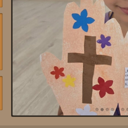
Egy CSEPP..
Teréz anya szép gondolatával kíván e kedves kislány é
azt a CSEPPET, mit Isten tőlünk kér! Szeretettel, Csab
Bővebben ...