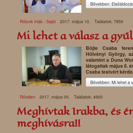
Bővebben: Elsőáldozá
Rólunk írták - Sajtó
2017. május 10.
Találatok: 7859
Mi lehet a válasz a gyű
Böjte Csaba feren
Hölvényi György, az
valamint a Duna Wor
látogattak május 6. é
Csaba testvért kérdez
Bővebben: Mi lehet a v
Rőviden
2017. május 05.
Találatok: 4900
Meghívtak Irakba, és 
meghívásra!!