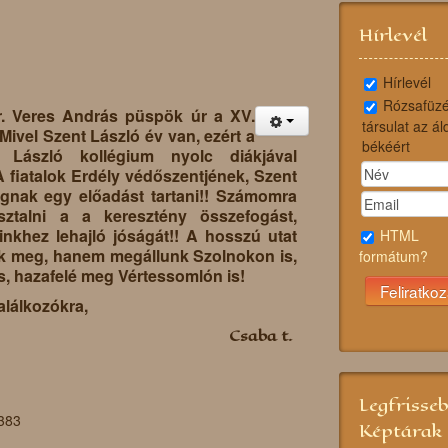
Hírlevél
Hírlevél
Rózsafüzé
Dr. Veres András püspök úr a XV.
társulat az ál
 Mivel Szent László év van, ezért a
békéért
t László kollégium nyolc diákjával
A fiatalok Erdély védőszentjének, Szent
ognak egy előadást tartani!! Számomra
ztalni a a keresztény összefogást,
nkhez lehajló jóságát!! A hosszú utat
HTML
k meg, hanem megállunk Szolnokon is,
formátum?
s, hazafelé meg Vértessomlón is!
alálkozókra,
Csaba t.
Legfrisse
4383
Képtárak