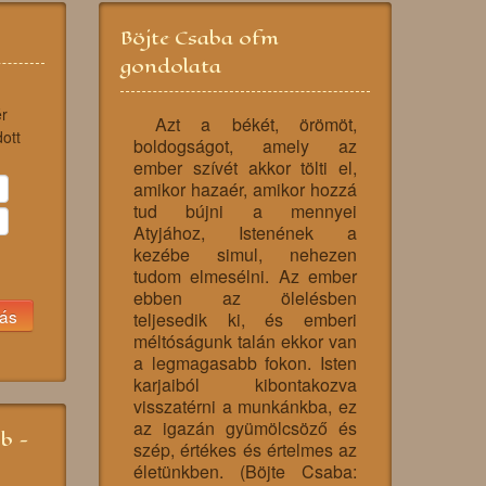
Böjte Csaba ofm
gondolata
r
Azt a békét, örömöt,
dott
boldogságot, amely az
ember szívét akkor tölti el,
amikor hazaér, amikor hozzá
tud bújni a mennyei
Atyjához, Istenének a
kezébe simul, nehezen
tudom elmesélni. Az ember
ebben az ölelésben
teljesedik ki, és emberi
méltóságunk talán ekkor van
a legmagasabb fokon. Isten
karjaiból kibontakozva
visszatérni a munkánkba, ez
az igazán gyümölcsöző és
bb -
szép, értékes és értelmes az
életünkben. (Böjte Csaba: