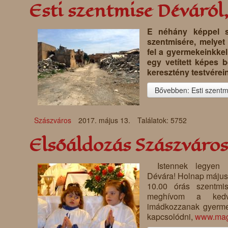
Esti szentmise Déváról
E néhány képpel s
szentmisére, melyet 
fel a gyermekeinkkel.
egy vetített képes 
keresztény testvérein
Bővebben: Esti szentm
Szászváros
2017. május 13.
Találatok: 5752
Elsőáldozás Szászváro
Istennek legyen
Dévára! Holnap május
10.00 órás szentmis
meghívom a kedves
imádkozzanak gyermek
kapcsolódni,
www.magn