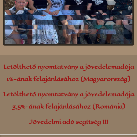
Kolozsvár
Parajd
Kovászna
Gálospetri
Majlát
Borszék
Petrozsény
Udvarfalva
Rekecsin (Moldva)
Farkaslaka
Nagyszalonta
Oroszhegy
Letölthető nyomtatvány a jövedelemadója
Szászváros
Gyergyószárhegy
1%-ának felajánlásához (Magyarország)
Szováta
Sepsibükszád
Letölthető nyomtatvány a jövedelemadója
Torockó
Simonyifalva
3,5%-ának felajánlásához (Románia)
Tusnádfürdő
Jövedelmi adó segítség !!!
Zsombolya