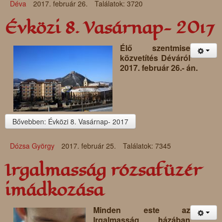
Déva
2017. február 26.
Találatok: 3720
Évközi 8. Vasárnap- 2017
Élő szentmise
közvetítés Déváról
2017. február 26.- án.
Bővebben: Évközi 8. Vasárnap- 2017
Dózsa György
2017. február 25.
Találatok: 7345
Irgalmasság rózsafüzér
imádkozása
Minden este az
Irgalmasság házában