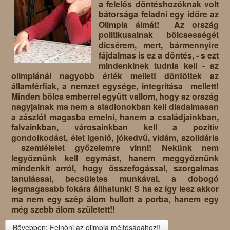
a felelős döntéshozóknak volt
bátorsága feladni egy időre az
Olimpia álmát! Az ország
politikusainak bölcsességét
dicsérem, mert, bármennyire
fájdalmas is ez a döntés, - s ezt
mindenkinek tudnia kell - az
olimpiánál nagyobb érték mellett döntöttek az
államférfiak, a nemzet egysége, integritása mellett!
Minden bölcs emberrel együtt vallom, hogy az ország
nagyjainak ma nem a stadionokban kell diadalmasan
a zászlót magasba emelni, hanem a családjainkban,
falvainkban, városainkban kell a pozitív
gondolkodást, élet igenlő, jókedvű, vidám, szolidáris
szemléletet győzelemre vinni! Nekünk nem
legyőznünk kell egymást, hanem meggyőznünk
mindenkit arról, hogy összefogással, szorgalmas
tanulással, becsületes munkával, a dobogó
legmagasabb fokára állhatunk! S ha ez így lesz akkor
ma nem egy szép álom hullott a porba, hanem egy
még szebb álom született!!
Bővebben: Felnőni az olimpia méltóságához!!