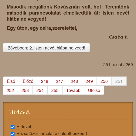
Második megállónk Kovásznán volt, hol Teremtőnk
második parancsolatát elmélkedtük át: Isten nevét
hiába ne vegyed!
Egy úton, egy célra,szeretettel,
Csaba t.
Bővebben: 2. Isten nevét hiába ne vedd!
251. oldal / 269
Első
Előző
246
247
248
249
250
251
252
253
254
255
Tovább
Utolsó
Hírlevél
Hírlevél
Rózsafüzér társulat az áldott békéért