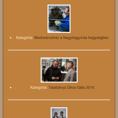
Kategória:
Medveárvaház a Nagyhagymás hegységben
Kategória:
Tatabánya Déva Gála 2016