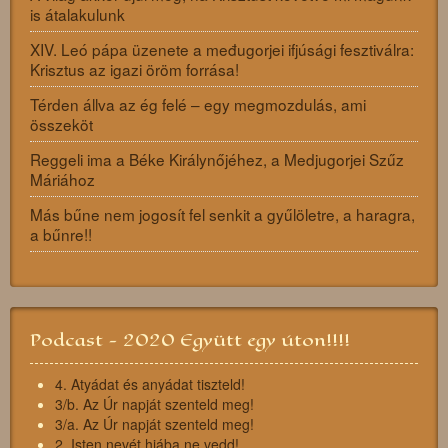
is átalakulunk
XIV. Leó pápa üzenete a međugorjei ifjúsági fesztiválra:
Krisztus az igazi öröm forrása!
Térden állva az ég felé – egy megmozdulás, ami
összeköt
Reggeli ima a Béke Királynőjéhez, a Medjugorjei Szűz
Máriához
Más bűne nem jogosít fel senkit a gyűlöletre, a haragra,
a bűnre!!
Podcast - 2020 Együtt egy úton!!!!
4. Atyádat és anyádat tiszteld!
3/b. Az Úr napját szenteld meg!
3/a. Az Úr napját szenteld meg!
2. Isten nevét hiába ne vedd!