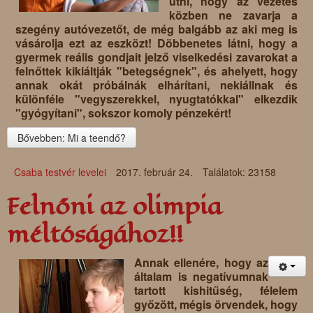
ütni, hogy az vezetés
közben ne zavarja a
szegény autóvezetőt, de még balgább az aki meg is
vásárolja ezt az eszközt! Döbbenetes látni, hogy a
gyermek reális gondjait jelző viselkedési zavarokat a
felnőttek kikiáltják "betegségnek", és ahelyett, hogy
annak okát próbálnák elhárítani, nekiállnak és
különféle "vegyszerekkel, nyugtatókkal" elkezdik
"gyógyítani", sokszor komoly pénzekért!
Bővebben: Mi a teendő?
Csaba testvér levelei
2017. február 24.
Találatok: 23158
Felnőni az olimpia
méltóságához!!
Annak ellenére, hogy az
általam is negatívumnak
tartott kishitűség, félelem
győzött, mégis örvendek, hogy