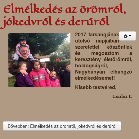
Elmélkedés az örömről,
jókedvről és derűről
2017 farsangjának
utolsó napjaiban
szeretettel köszöntlek
és megosztom a
keresztény életörömről,
boldogságról,
Nagybányán elhangzó
elmélkedésemet!
Kisebb testvéred,
Csaba t.
Bővebben: Elmélkedés az örömről, jókedvről és derűről