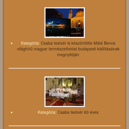
Kategória:
Csaba testvér is köszöntötte Máté Bence
világhírű magyar természetfotóst budapesti kiállításának
megnyitóján
Kategória:
Csaba testvér 60 éves