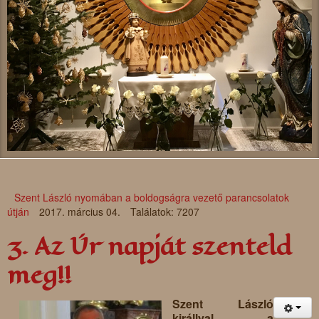
Szent László nyomában a boldogságra vezető parancsolatok
útján
2017. március 04.
Találatok: 7207
3. Az Úr napját szenteld
meg!!
Szent László
királlyal a