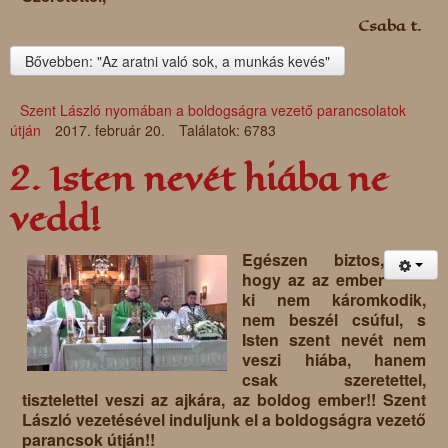
Csaba t.
Bővebben: "Az aratni való sok, a munkás kevés"
Szent László nyomában a boldogságra vezető parancsolatok
útján
2017. február 20.
Találatok: 6783
2. Isten nevét hiába ne
vedd!
Egészen biztos,
hogy az az ember
ki nem káromkodik,
nem beszél csúful, s
Isten szent nevét nem
veszi hiába, hanem
csak szeretettel,
tisztelettel veszi az ajkára, az boldog ember!! Szent
László vezetésével induljunk el a boldogságra vezető
parancsok útján!!