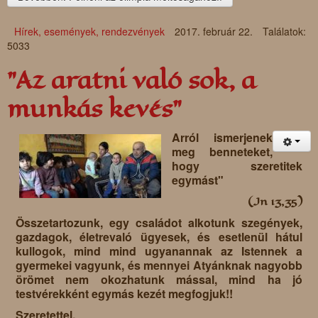
Hírek, események, rendezvények
2017. február 22.
Találatok:
5033
"Az aratni való sok, a
munkás kevés"
Arról ismerjenek
meg benneteket,
hogy szeretitek
egymást"
(Jn 13,35)
Összetartozunk, egy családot alkotunk szegények,
gazdagok, életrevaló ügyesek, és esetlenül hátul
kullogok, mind mind ugyanannak az Istennek a
gyermekei vagyunk, és mennyei Atyánknak nagyobb
örömet nem okozhatunk mással, mind ha jó
testvérekként egymás kezét megfogjuk!!
Szeretettel,