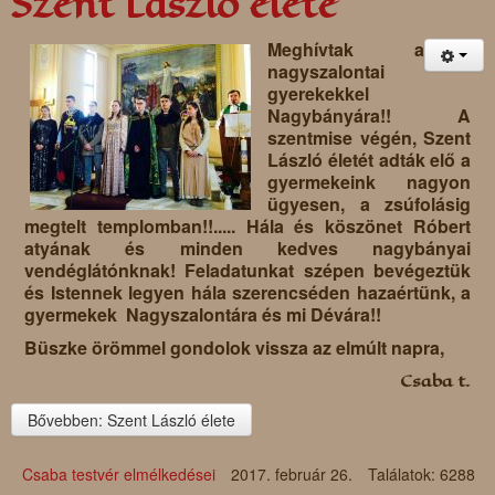
Szent László élete
Meghívtak a
nagyszalontai
gyerekekkel
Nagybányára!! A
szentmise végén, Szent
László életét adták elő a
gyermekeink nagyon
ügyesen, a zsúfolásig
megtelt templomban!!..... Hála és köszönet Róbert
atyának és minden kedves nagybányai
vendéglátónknak! Feladatunkat szépen bevégeztük
és Istennek legyen hála szerencséden hazaértünk, a
gyermekek Nagyszalontára és mi Dévára!!
Büszke örömmel gondolok vissza az elmúlt napra,
Csaba t.
Bővebben: Szent László élete
Csaba testvér elmélkedései
2017. február 26.
Találatok: 6288