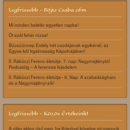
Legfrissebb - Böjte Csaba ofm
Mi minden belefér egyetlen napba!
Öt szál fehér rózsa!
Búcsúünnep Erdély hét csodájának egyikénél, az
Egyes-kői Irgalmasság Kápolnájában!
II. Rákóczi Ferenc életútja- 7. nap: Nagymajténytól
Rodostóig – A ferences fejedelem
II. Rákóczi Ferenc életútja– 6. Nap: A szabadságharc
és a Nagymajtényi sík!
Legfrissebb - Közös Értékeink!
A világ akkor újul meg, ha Krisztust követve mi magunk