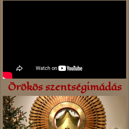
Örökös szentségimádás