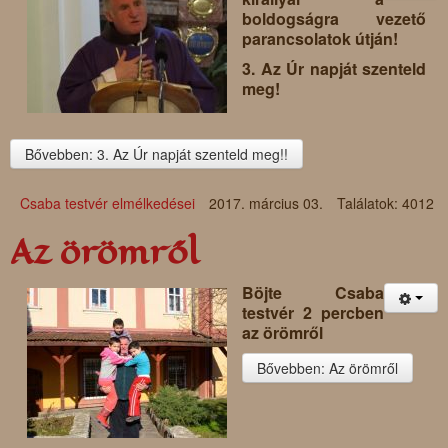
boldogságra vezető
parancsolatok útján!
3. Az Úr napját szenteld
meg!
Bővebben: 3. Az Úr napját szenteld meg!!
Csaba testvér elmélkedései
2017. március 03.
Találatok: 4012
Az örömről
Böjte Csaba
testvér 2 percben
az örömről
Bővebben: Az örömről