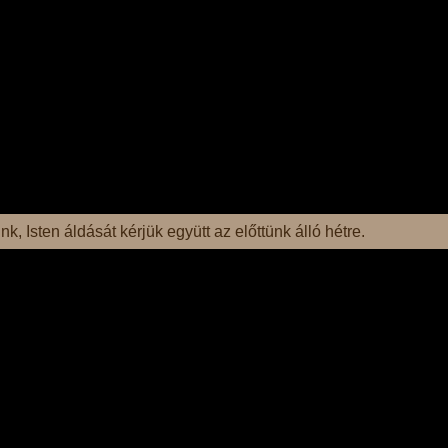
k, Isten áldását kérjük együtt az előttünk álló hétre.