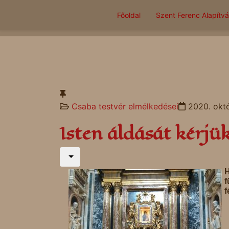
Főoldal
Szent Ferenc Alapítv
Csaba testvér elmélkedései
2020. októ
Isten áldását kérjük
H
f
f