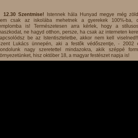
12.30 Szentmise!
Istennek hála Hunyad megye még zöld
nem csak az iskolába mehetnek a gyerekek 100%-ba, 
emplomba is! Természetesen arra kérlek, hogy a stíluso
aszkodat, ne hagyd otthon, persze, ha csak az interneten kere
apcsolódsz be az Istentiszteletbe, akkor nem kell viselned!
zent Lukács ünnepén, aki a festők védőszentje, - 2002 
ondolunk nagy szeretettel mindazokra, akik széppé form
örnyezetünket, hisz október 18, a magyar festészet napja is!