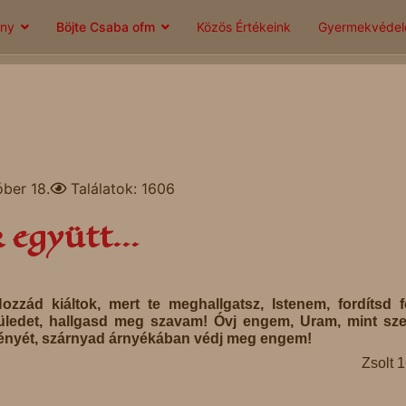
ány
Böjte Csaba ofm
Közös Értékeink
Gyermekvéde
ber 18.
Találatok: 1606
 együtt...
ozzád kiáltok, mert te meghallgatsz, Istenem, fordítsd 
üledet, hallgasd meg szavam! Óvj engem, Uram, mint s
ényét, szárnyad árnyékában védj meg engem!
Zsolt 1