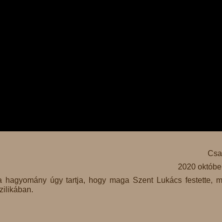
Csa
2020 októbe
a hagyomány úgy tartja, hogy maga Szent Lukács festette, m
zilikában.