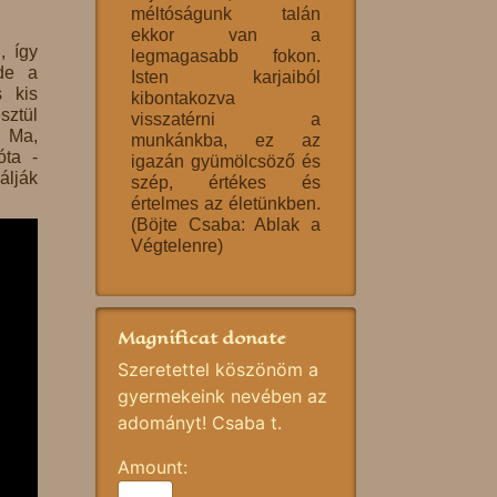
méltóságunk talán
ekkor van a
, így
legmagasabb fokon.
de a
Isten karjaiból
s kis
kibontakozva
sztül
visszatérni a
! Ma,
munkánkba, ez az
óta -
igazán gyümölcsöző és
álják
szép, értékes és
értelmes az életünkben.
(Böjte Csaba: Ablak a
Végtelenre)
Magnificat donate
Szeretettel köszönöm a
gyermekeink nevében az
adományt! Csaba t.
Amount: