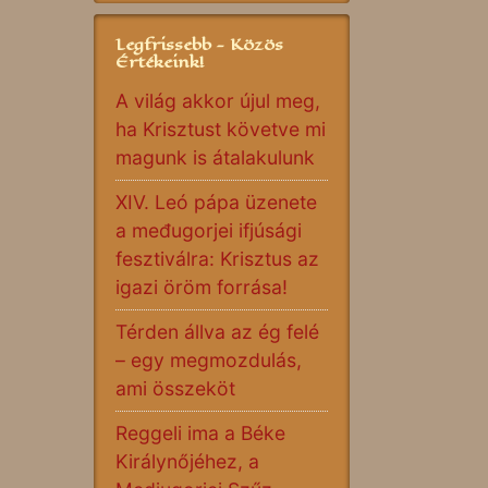
Legfrissebb - Közös
Értékeink!
A világ akkor újul meg,
ha Krisztust követve mi
magunk is átalakulunk
XIV. Leó pápa üzenete
a međugorjei ifjúsági
fesztiválra: Krisztus az
igazi öröm forrása!
Térden állva az ég felé
– egy megmozdulás,
ami összeköt
Reggeli ima a Béke
Királynőjéhez, a