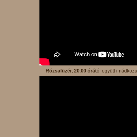
Rózsafüzér, 20.00 órát
ól együtt imádkozun