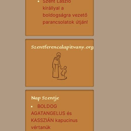
Szent László
királlyal a
boldogságra vezető
parancsolatok útján!
Szentferencalapitvany.org
Nap Szentje
BOLDOG
AGATANGELUS és
KASSZIÁN kapucinus
vértanúk