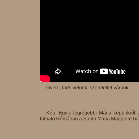
Gyere, tarts velünk, szeretettel várunk,
Kép: Egyik legrégebbi Mária képünkről 
látható Rómában a Santa Maria Maggiore ba