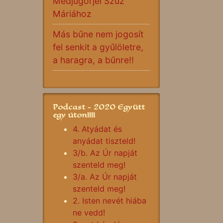
Medjugorjei Szűz
Máriához
Más bűne nem jogosít
fel senkit a gyűlöletre,
a haragra, a bűnre!!
Podcast - 2020 Együtt
egy úton!!!!
4. Atyádat és
anyádat tiszteld!
3/b. Az Úr napját
szenteld meg!
3/a. Az Úr napját
szenteld meg!
2. Isten nevét hiába
ne vedd!