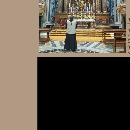
t
m
k
S
g
k