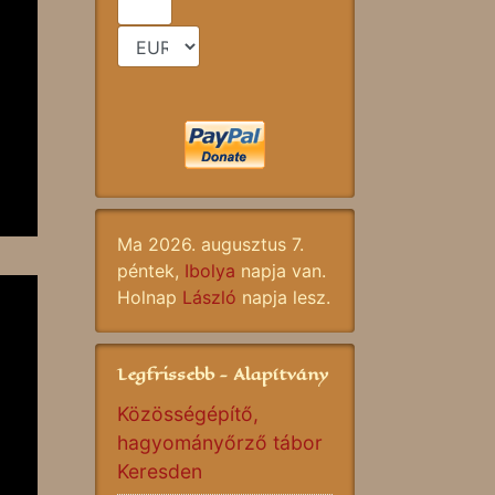
Ma 2026. augusztus 7.
péntek,
Ibolya
napja van.
Holnap
László
napja lesz.
Legfrissebb - Alapítvány
Közösségépítő,
hagyományőrző tábor
Keresden