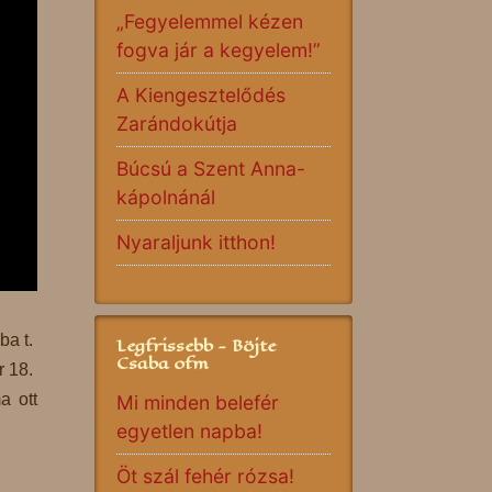
„Fegyelemmel kézen
fogva jár a kegyelem!”
A Kiengesztelődés
Zarándokútja
Búcsú a Szent Anna-
kápolnánál
Nyaraljunk itthon!
ba t.
Legfrissebb - Böjte
Csaba ofm
r 18.
a ott
Mi minden belefér
egyetlen napba!
Öt szál fehér rózsa!