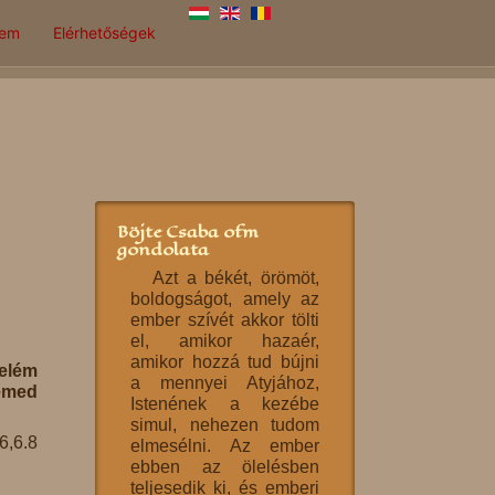
lem
Elérhetőségek
Böjte Csaba ofm
gondolata
Azt a békét, örömöt,
boldogságot, amely az
ember szívét akkor tölti
el, amikor hazaér,
amikor hozzá tud bújni
felém
a mennyei Atyjához,
zemed
Istenének a kezébe
simul, nehezen tudom
6,6.8
elmesélni. Az ember
ebben az ölelésben
teljesedik ki, és emberi