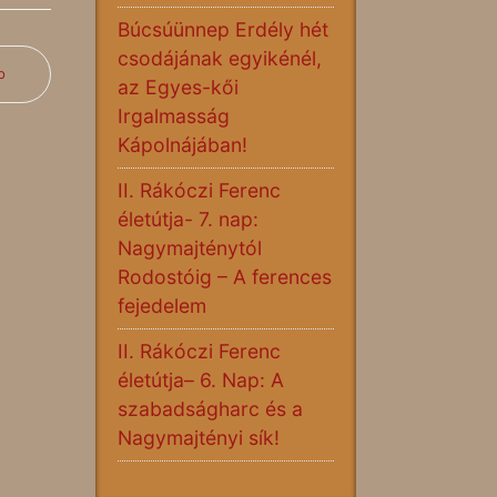
Búcsúünnep Erdély hét
csodájának egyikénél,
b
az Egyes-kői
Irgalmasság
Kápolnájában!
II. Rákóczi Ferenc
életútja- 7. nap:
Nagymajténytól
Rodostóig – A ferences
fejedelem
II. Rákóczi Ferenc
életútja– 6. Nap: A
szabadságharc és a
Nagymajtényi sík!