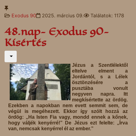
Exodus 90
2025. március 09.
Találatok: 1178
48.nap- Exodus 90-
Kísértés
Jézus a Szentlélektől
eltelve elment a
Jordántól, s a Lélek
ösztönzésére a
pusztába vonult
negyven napra. Itt
megkísértette az ördög.
Ezekben a napokban nem evett semmit sem, de
végül is megéhezett. Ekkor így szólt hozzá az
ördög: „Ha Isten Fia vagy, mondd ennek a kőnek,
hogy váljék kenyérré!” De Jézus ezt felelte: „Írva
van, nemcsak kenyérrel él az ember.”