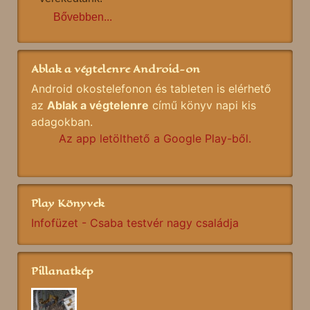
Bővebben...
Ablak a végtelenre Android-on
Android okostelefonon és tableten is elérhető
az
Ablak a végtelenre
című könyv napi kis
adagokban.
Az app letölthető a Google Play-ből.
Play Könyvek
Infofüzet - Csaba testvér nagy családja
Pillanatkép