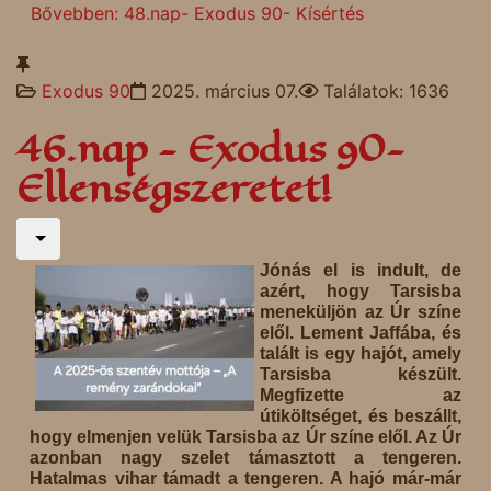
Bővebben: 48.nap- Exodus 90- Kísértés
Exodus 90
2025. március 07.
Találatok: 1636
46.nap - Exodus 90-
Ellenségszeretet!
Jónás el is indult, de
azért, hogy Tarsisba
meneküljön az Úr színe
elől. Lement Jaffába, és
talált is egy hajót, amely
Tarsisba készült.
Megfizette az
útiköltséget, és beszállt,
hogy elmenjen velük Tarsisba az Úr színe elől. Az Úr
azonban nagy szelet támasztott a tengeren.
Hatalmas vihar támadt a tengeren. A hajó már-már