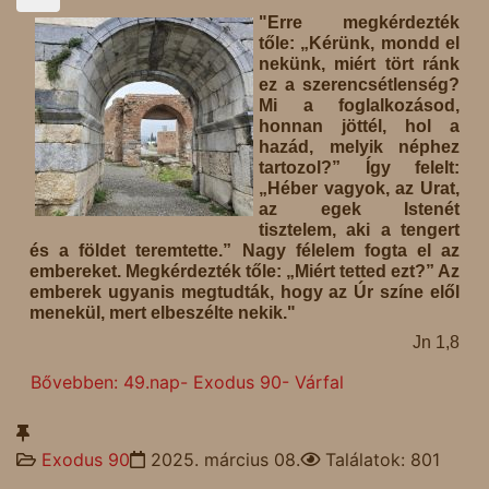
"Erre megkérdezték
tőle: „Kérünk, mondd el
nekünk, miért tört ránk
ez a szerencsétlenség?
Mi a foglalkozásod,
honnan jöttél, hol a
hazád, melyik néphez
tartozol?” Így felelt:
„Héber vagyok, az Urat,
az egek Istenét
tisztelem, aki a tengert
és a földet teremtette.” Nagy félelem fogta el az
embereket. Megkérdezték tőle: „Miért tetted ezt?” Az
emberek ugyanis megtudták, hogy az Úr színe elől
menekül, mert elbeszélte nekik."
Jn 1,8
Bővebben: 49.nap- Exodus 90- Várfal
Exodus 90
2025. március 08.
Találatok: 801