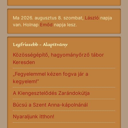
Ma 2026. augusztus 8. szombat,
László
napja
van. Holnap
Emőd
napja lesz.
Legfrissebb - Alapítvány
Közösségépítő, hagyományőrző tábor
Keresden
„Fegyelemmel kézen fogva jár a
kegyelem!”
A Kiengesztelődés Zarándokútja
Búcsú a Szent Anna-kápolnánál
Nyaraljunk itthon!