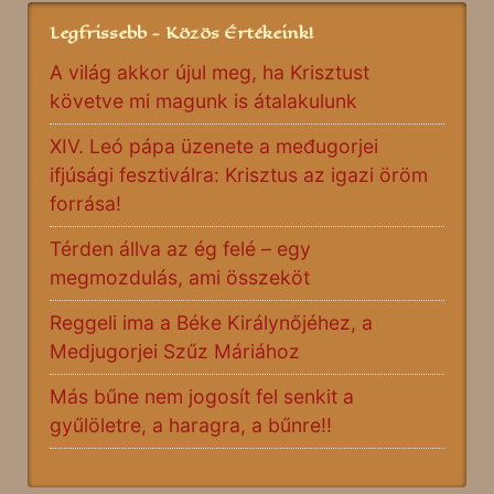
Legfrissebb - Közös Értékeink!
A világ akkor újul meg, ha Krisztust
követve mi magunk is átalakulunk
XIV. Leó pápa üzenete a međugorjei
ifjúsági fesztiválra: Krisztus az igazi öröm
forrása!
Térden állva az ég felé – egy
megmozdulás, ami összeköt
Reggeli ima a Béke Királynőjéhez, a
Medjugorjei Szűz Máriához
Más bűne nem jogosít fel senkit a
gyűlöletre, a haragra, a bűnre!!