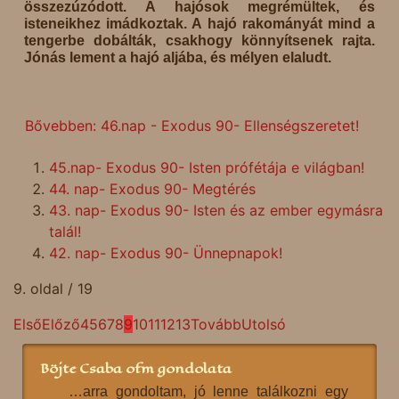
összezúzódott. A hajósok megrémültek, és
isteneikhez imádkoztak. A hajó rakományát mind a
tengerbe dobálták, csakhogy könnyítsenek rajta.
Jónás lement a hajó aljába, és mélyen elaludt.
Bővebben: 46.nap - Exodus 90- Ellenségszeretet!
45.nap- Exodus 90- Isten prófétája e világban!
44. nap- Exodus 90- Megtérés
43. nap- Exodus 90- Isten és az ember egymásra
talál!
42. nap- Exodus 90- Ünnepnapok!
9. oldal / 19
Első
Előző
4
5
6
7
8
9
10
11
12
13
Tovább
Utolsó
Böjte Csaba ofm gondolata
…arra gondoltam, jó lenne találkozni egy