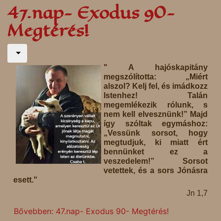
47.nap- Exodus 90-
Megtérés!
" A hajóskapitány
megszólította: „Miért
alszol? Kelj fel, és imádkozz
Istenhez! Talán
megemlékezik rólunk, s
nem kell elvesznünk!” Majd
így szóltak egymáshoz:
„Vessünk sorsot, hogy
megtudjuk, ki miatt ért
bennünket ez a
veszedelem!” Sorsot
vetettek, és a sors Jónásra
esett."
Jn 1,7
Bővebben: 47.nap- Exodus 90- Megtérés!