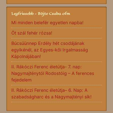
Legfrissebb - Böjte Csaba ofm
Mi minden belefér egyetlen napba!
Öt szál fehér rózsa!
Búcsúünnep Erdély hét csodájának
egyikénél, az Egyes-kői Irgalmasság
Kápolnájában!
II. Rákóczi Ferenc életútja- 7. nap:
Nagymajténytól Rodostóig – A ferences
fejedelem
II. Rákóczi Ferenc életútja– 6. Nap: A
szabadságharc és a Nagymajtényi sík!