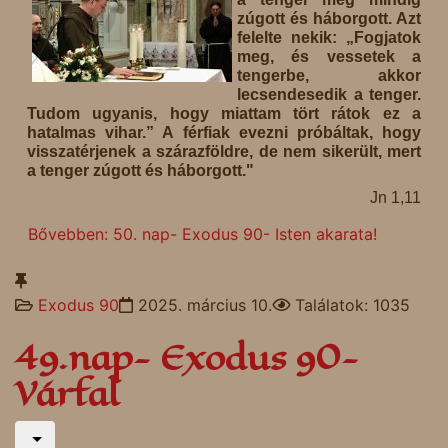
zúgott és háborgott. Azt
felelte nekik: „Fogjatok
meg, és vessetek a
tengerbe, akkor
lecsendesedik a tenger.
Tudom ugyanis, hogy miattam tört rátok ez a
hatalmas vihar.” A férfiak evezni próbáltak, hogy
visszatérjenek a szárazföldre, de nem sikerült, mert
a tenger zúgott és háborgott."
Jn 1,11
Bővebben: 50. nap- Exodus 90- Isten akarata!
Exodus 90
2025. március 10.
Találatok: 1035
49.nap- Exodus 90-
Várfal