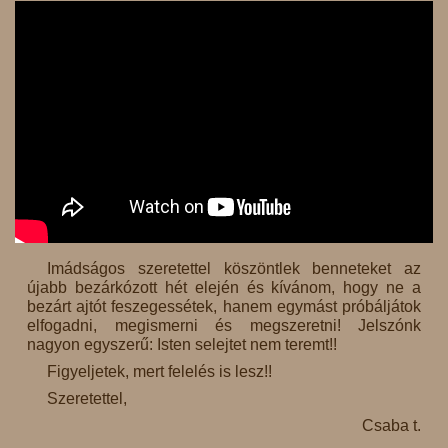
Imádságos szeretettel köszöntlek benneteket az
újabb bezárkózott hét elején és kívánom, hogy ne a
bezárt ajtót feszegessétek, hanem egymást próbáljátok
elfogadni, megismerni és megszeretni! Jelszónk
nagyon egyszerű: Isten selejtet nem teremt!!
Figyeljetek, mert felelés is lesz!!
Szeretettel,
Csaba t.