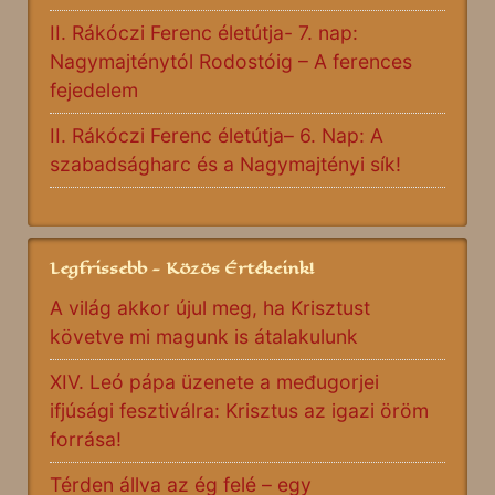
II. Rákóczi Ferenc életútja- 7. nap:
Nagymajténytól Rodostóig – A ferences
fejedelem
II. Rákóczi Ferenc életútja– 6. Nap: A
szabadságharc és a Nagymajtényi sík!
Legfrissebb - Közös Értékeink!
A világ akkor újul meg, ha Krisztust
követve mi magunk is átalakulunk
XIV. Leó pápa üzenete a međugorjei
ifjúsági fesztiválra: Krisztus az igazi öröm
forrása!
Térden állva az ég felé – egy