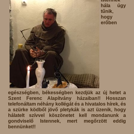
hála úgy
tűnik,
hogy
erőben
egészségben, békességben kezdjük az új hetet a
Szent Ferenc Alapítvány házaiban!! Hosszan
telefonáltam néhány kollégát és a hivatalos hírek, és
a szürke ködből jövő pletykák is azt üzenik, hogy
hálatelt szívvel köszönetet kell mondanunk a
gondviselő Istennek, mert megőrzött eddig
bennünket!!