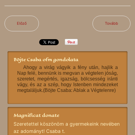
Előző
Tovább
Böjte Csaba ofm gondolata
Ahogy a virág vágyik a fény után, hajlik a
Nap felé, bennünk is megvan a végtelen jóság,
szeretet, megértés, igazság, bölcsesség iránti
vágy, és az a szép, hogy Istenben mindezeket
megtaláljuk.(Böjte Csaba: Ablak a Végtelenre)
Magnificat donate
Szeretettel köszönöm a gyermekeink nevében
az adományt! Csaba t.