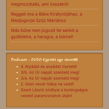
megmozdulás, ami összeköt
Reggeli ima a Béke Királynőjéhez, a
Medjugorjei Szűz Máriához
Más bűne nem jogosít fel senkit a
gyűlöletre, a haragra, a bűnre!!
Podcast - 2020 Együtt egy úton!!!!
4. Atyádat és anyádat tiszteld!
3/b. Az Úr napját szenteld meg!
3/a. Az Úr napját szenteld meg!
2. Isten nevét hiába ne vedd!
Szent László királlyal a boldogságra
vezető parancsolatok útján!