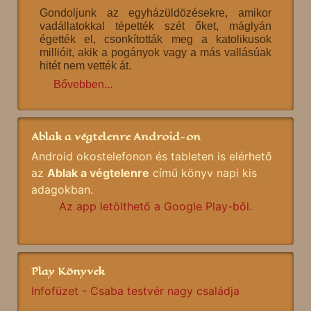
Gondoljunk az egyházüldözésekre, amikor
vadállatokkal tépették szét őket, máglyán
égették el, csonkították meg a katolikusok
millióit, akik a pogányok vagy a más vallásúak
hitét nem vették át.
Bővebben...
Ablak a végtelenre Android-on
Android okostelefonon és tableten is elérhető
az
Ablak a végtelenre
című könyv napi kis
adagokban.
Az app letölthető a Google Play-ből.
Play Könyvek
Infofüzet - Csaba testvér nagy családja