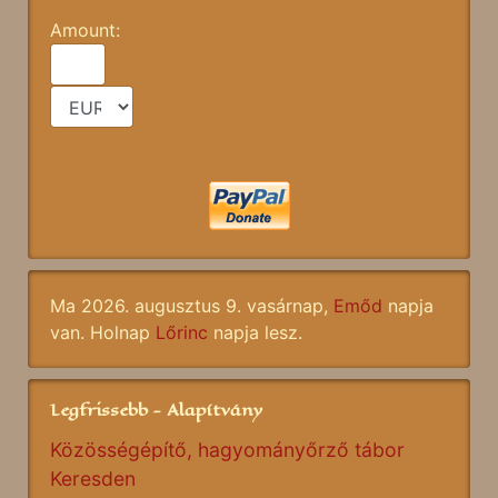
Amount:
Ma 2026. augusztus 9. vasárnap,
Emőd
napja
van. Holnap
Lőrinc
napja lesz.
Legfrissebb - Alapítvány
Közösségépítő, hagyományőrző tábor
Keresden