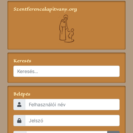
Szentferencalapitvany.org
Keresés
Belépés