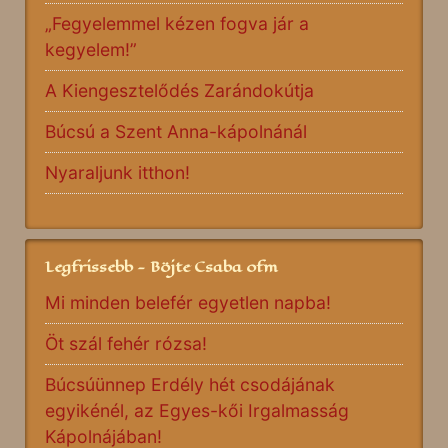
„Fegyelemmel kézen fogva jár a
kegyelem!”
A Kiengesztelődés Zarándokútja
Búcsú a Szent Anna-kápolnánál
Nyaraljunk itthon!
Legfrissebb - Böjte Csaba ofm
Mi minden belefér egyetlen napba!
Öt szál fehér rózsa!
Búcsúünnep Erdély hét csodájának
egyikénél, az Egyes-kői Irgalmasság
Kápolnájában!