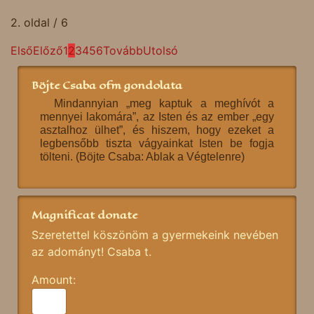
2. oldal / 6
Első
Előző
1
2
3
4
5
6
Tovább
Utolsó
Böjte Csaba ofm gondolata
Mindannyian „meg kaptuk a meghívót a
mennyei lakomára”, az Isten és az ember „egy
asztalhoz ülhet”, és hiszem, hogy ezeket a
legbensőbb tiszta vágyainkat Isten be fogja
tölteni. (Böjte Csaba: Ablak a Végtelenre)
Magnificat donate
Szeretettel köszönöm a gyermekeink nevében
az adományt! Csaba t.
Amount: