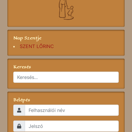
Nap Szentje
SZENT LŐRINC
Keresés
Belépés