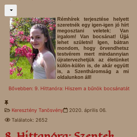
Rémhírek terjesztése helyett
szeretnék egy igen-igen jó hírt
megosztani veletek: Van
irgalom! Van bocsánat! Újjá
lehet születni! Igen, bátran
mondom, hogy örvendhetsz
testvérem mert mindannyian
újratervezhetjük az életünket
külön-külön is, de akár együtt
is, a Szentháromság a mi
oldalunkon áll!
Bővebben: 9. Hittanóra: Hiszem a bűnök bocsánatát
Keresztény Tanösvény
2020. április 06.
Találatok: 2652
8. Hittanóra: Szentek