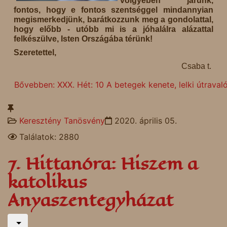
völgyében járunk,
fontos, hogy e fontos szentséggel mindannyian
megismerkedjünk, barátkozzunk meg a gondolattal,
hogy előbb - utóbb mi is a jóhalálra alázattal
felkészülve, Isten Országába térünk!
Szeretettel,
Csaba t.
Bővebben: XXX. Hét: 10 A betegek kenete, lelki útraval
Keresztény Tanösvény
2020. április 05.
Találatok: 2880
7. Hittanóra: Hiszem a
katolikus
Anyaszentegyházat