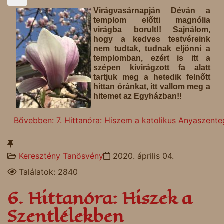
Virágvasárnapján Déván a
templom előtti magnólia
virágba borult!! Sajnálom,
hogy a kedves testvéreink
nem tudtak, tudnak eljönni a
templomban, ezért is itt a
szépen kivirágzott fa alatt
tartjuk meg a hetedik felnőtt
hittan óránkat, itt vallom meg a
hitemet az Egyházban!!
Bővebben: 7. Hittanóra: Hiszem a katolikus Anyaszent
Keresztény Tanösvény
2020. április 04.
Találatok: 2840
6. Hittanóra: Hiszek a
Szentlélekben