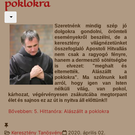
poklokra
Szeretnénk mindig szép jó
dolgokra gondolni, örömteli
eseményekről beszélni, de a
keresztény világnézetünket
összefoglaló Apostoli Hitvallás
nem csak a ragyogó fényre,
hanem a dermesztő sötétségbe
is elvezet: "meghalt és
eltemették. Alászállt a
poklokra". Ma szólnunk kell
arról, hogy igen van Isten
nélküli világ, van pokol,
kárhozat, végérvényesen zsákutcába megtorpant
élet és sajnos ez az út is nyitva áll előttünk!!
Bővebben: 5. Hittanóra: Alászállt a poklokra
Keresztény Tanösvény
2020. április 02.