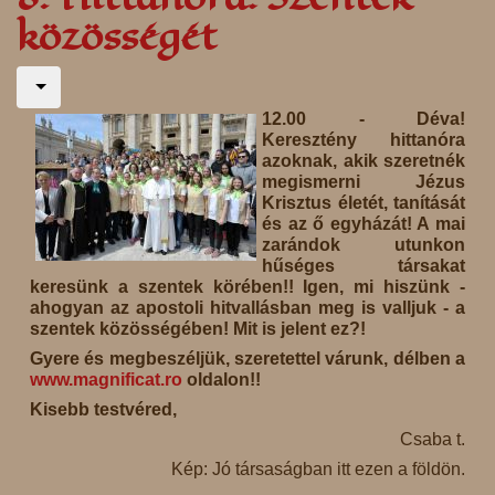
közösségét
12.00 - Déva!
Keresztény hittanóra
azoknak, akik szeretnék
megismerni Jézus
Krisztus életét, tanítását
és az ő egyházát! A mai
zarándok utunkon
hűséges társakat
keresünk a szentek körében!! Igen, mi hiszünk -
ahogyan az apostoli hitvallásban meg is valljuk - a
szentek közösségében! Mit is jelent ez?!
Gyere és megbeszéljük, szeretettel várunk, délben a
www.magnificat.ro
oldalon!!
Kisebb testvéred,
Csaba t.
Kép: Jó társaságban itt ezen a földön.