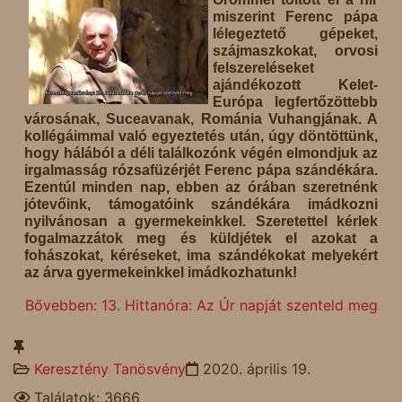
miszerint Ferenc pápa
lélegeztető gépeket,
szájmaszkokat, orvosi
felszereléseket
ajándékozott Kelet-
Európa legfertőzöttebb
városának, Suceavanak, Románia Vuhangjának. A
kollégáimmal való egyeztetés után, úgy döntöttünk,
hogy hálából a déli találkozónk végén elmondjuk az
irgalmasság rózsafüzérjét Ferenc pápa szándékára.
Ezentúl minden nap, ebben az órában szeretnénk
jótevőink, támogatóink szándékára imádkozni
nyilvánosan a gyermekeinkkel. Szeretettel kérlek
fogalmazzátok meg és küldjétek el azokat a
fohászokat, kéréseket, ima szándékokat melyekért
az árva gyermekeinkkel imádkozhatunk!
Bővebben: 13. Hittanóra: Az Úr napját szenteld meg
Keresztény Tanösvény
2020. április 19.
Találatok: 3666