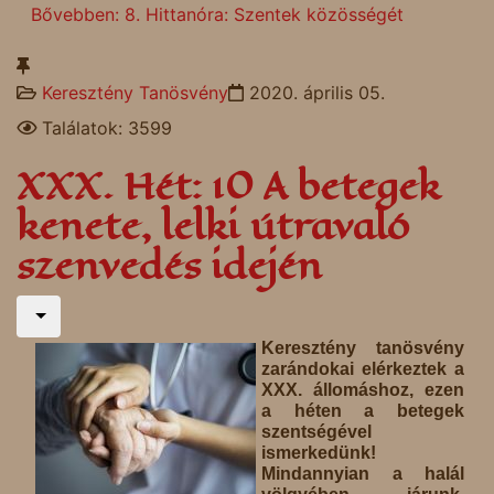
Bővebben: 8. Hittanóra: Szentek közösségét
Keresztény Tanösvény
2020. április 05.
Találatok: 3599
XXX. Hét: 10 A betegek
kenete, lelki útravaló
szenvedés idején
Keresztény tanösvény
zarándokai elérkeztek a
XXX. állomáshoz, ezen
a héten a betegek
szentségével
ismerkedünk!
Mindannyian a halál