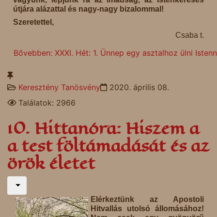
útjára alázattal és nagy-nagy bizalommal!
Szeretettel,
Csaba t.
Bővebben: XXXI. Hét: 1. Ünnep egy asztalhoz ülni Istenn
Keresztény Tanösvény
2020. április 08.
Találatok: 2966
10. Hittanóra: Hiszem a
a test föltámadását és az
örök életet
Elérkeztünk az Apostoli
Hitvallás utolsó állomásához!