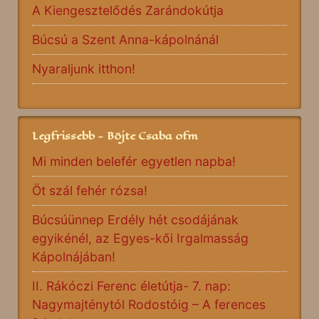
A Kiengesztelődés Zarándokútja
Búcsú a Szent Anna-kápolnánál
Nyaraljunk itthon!
Legfrissebb - Böjte Csaba ofm
Mi minden belefér egyetlen napba!
Öt szál fehér rózsa!
Búcsúünnep Erdély hét csodájának
egyikénél, az Egyes-kői Irgalmasság
Kápolnájában!
II. Rákóczi Ferenc életútja- 7. nap:
Nagymajténytól Rodostóig – A ferences