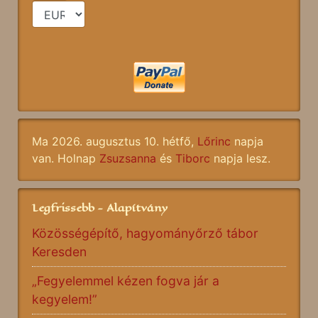
Ma 2026. augusztus 10. hétfő,
Lőrinc
napja
van. Holnap
Zsuzsanna
és
Tiborc
napja lesz.
Legfrissebb - Alapítvány
Közösségépítő, hagyományőrző tábor
Keresden
„Fegyelemmel kézen fogva jár a
kegyelem!”