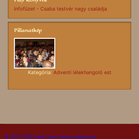
Infofüzet - Csaba testvér nagy családja
Pillanatkép
Kategória:
Adventi lélekhangoló est
© 2007-2026 Dévai Szent Ferenc Alapítvány -