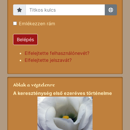
Emlékezzen rám
Belépés
Elfelejtette felhasználónevét?
Elfelejtette jelszavát?
Ablak a végtelenre
A kereszténység első ezeréves történelme