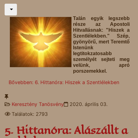
Talán egyik legszebb
része az Apostoli
Hitvallásnak: "Hiszek a
Szentlélekben." Szép,
gyönyörű, mert Teremtő
Istenünk
legtitokzatosabb
személyét sejteti meg
velünk, apró
porszemekkel.
Bővebben: 6. Hittanóra: Hiszek a Szentlélekben
Keresztény Tanösvény
2020. április 03.
Találatok: 2793
5. Hittanóra: Alászállt a