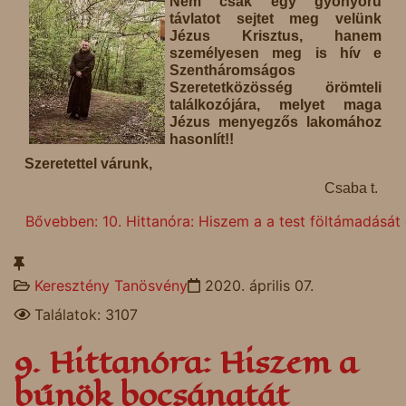
Nem csak egy gyönyörű
távlatot sejtet meg velünk
Jézus Krisztus, hanem
személyesen meg is hív e
Szentháromságos
Szeretetközösség örömteli
találkozójára, melyet maga
Jézus menyegzős lakomához
hasonlít!!
Szeretettel várunk,
Csaba t.
Bővebben: 10. Hittanóra: Hiszem a a test föltámadását 
Keresztény Tanösvény
2020. április 07.
Találatok: 3107
9. Hittanóra: Hiszem a
bűnök bocsánatát