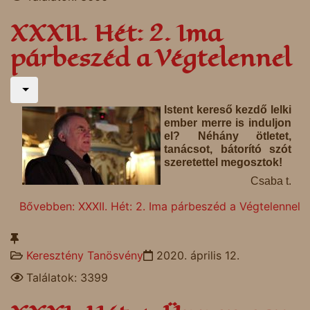
XXXII. Hét: 2. Ima
párbeszéd a Végtelennel
Istent kereső kezdő lelki
ember merre is induljon
el? Néhány ötletet,
tanácsot, bátorító szót
szeretettel megosztok!
Csaba t.
Bővebben: XXXII. Hét: 2. Ima párbeszéd a Végtelennel
Keresztény Tanösvény
2020. április 12.
Találatok: 3399