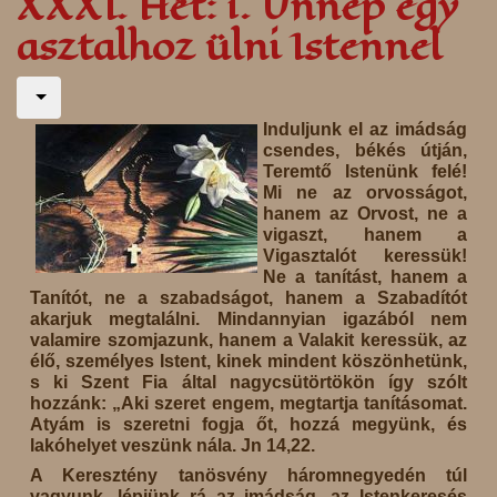
XXXI. Hét: 1. Ünnep egy
asztalhoz ülni Istennel
Induljunk el az imádság
csendes, békés útján,
Teremtő Istenünk felé!
Mi ne az orvosságot,
hanem az Orvost, ne a
vigaszt, hanem a
Vigasztalót keressük!
Ne a tanítást, hanem a
Tanítót, ne a szabadságot, hanem a Szabadítót
akarjuk megtalálni. Mindannyian igazából nem
valamire szomjazunk, hanem a Valakit keressük, az
élő, személyes Istent, kinek mindent köszönhetünk,
s ki Szent Fia által nagycsütörtökön így szólt
hozzánk: „Aki szeret engem, megtartja tanításomat.
Atyám is szeretni fogja őt, hozzá megyünk, és
lakóhelyet veszünk nála. Jn 14,22.
A Keresztény tanösvény háromnegyedén túl
vagyunk, lépjünk rá az imádság, az Istenkeresés