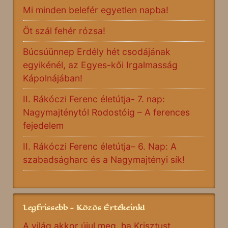
Mi minden belefér egyetlen napba!
Öt szál fehér rózsa!
Búcsúünnep Erdély hét csodájának
egyikénél, az Egyes-kői Irgalmasság
Kápolnájában!
II. Rákóczi Ferenc életútja- 7. nap:
Nagymajténytól Rodostóig – A ferences
fejedelem
II. Rákóczi Ferenc életútja– 6. Nap: A
szabadságharc és a Nagymajtényi sík!
Legfrissebb - Közös Értékeink!
A világ akkor újul meg, ha Krisztust