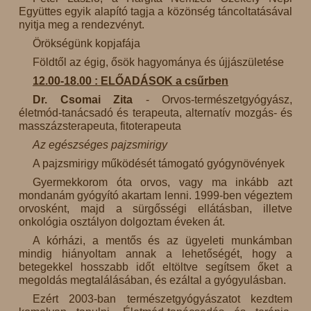
Együttes egyik alapító tagja a közönség táncoltatásával
nyitja meg a rendezvényt.
Örökségünk kopjafája
Földtől az égig, ősök hagyománya és újjászületése
12.00-18.00 : ELŐADÁSOK a csűrben
Dr. Csomai Zita
- Orvos-természetgyógyász,
életmód-tanácsadó és terapeuta, alternatív mozgás- és
masszázsterapeuta, fitoterapeuta
Az egészséges pajzsmirigy
A pajzsmirigy működését támogató gyógynövények
Gyermekkorom óta orvos, vagy ma inkább azt
mondanám gyógyító akartam lenni. 1999-ben végeztem
orvosként, majd a sürgősségi ellátásban, illetve
onkológia osztályon dolgoztam éveken át.
A kórházi, a mentős és az ügyeleti munkámban
mindig hiányoltam annak a lehetőségét, hogy a
betegekkel hosszabb időt eltöltve segítsem őket a
megoldás megtalálásában, és ezáltal a gyógyulásban.
Ezért 2003-ban természetgyógyászatot kezdtem