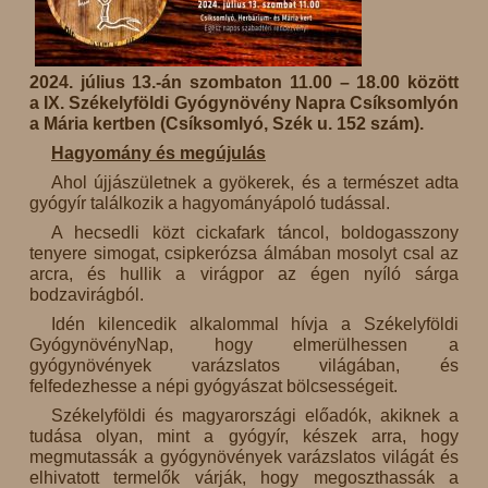
2024. július 13.-án szombaton 11.00 – 18.00 között
a IX. Székelyföldi Gyógynövény Napra Csíksomlyón
a Mária kertben (Csíksomlyó, Szék u. 152 szám).
Hagyomány és megújulás
Ahol újjászületnek a gyökerek, és a természet adta
gyógyír találkozik a hagyományápoló tudással.
A hecsedli közt cickafark táncol, boldogasszony
tenyere simogat, csipkerózsa álmában mosolyt csal az
arcra, és hullik a virágpor az égen nyíló sárga
bodzavirágból.
Idén kilencedik alkalommal hívja a Székelyföldi
GyógynövényNap, hogy elmerülhessen a
gyógynövények varázslatos világában, és
felfedezhesse a népi gyógyászat bölcsességeit.
Székelyföldi és magyarországi előadók, akiknek a
tudása olyan, mint a gyógyír, készek arra, hogy
megmutassák a gyógynövények varázslatos világát és
elhivatott termelők várják, hogy megoszthassák a