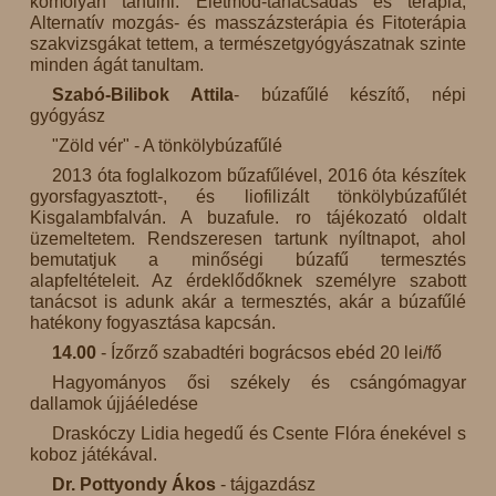
komolyan tanulni. Életmód-tanácsadás és terápia,
Alternatív mozgás- és masszázsterápia és Fitoterápia
szakvizsgákat tettem, a természetgyógyászatnak szinte
minden ágát tanultam.
Szabó-Bilibok Attila
- búzafűlé készítő, népi
gyógyász
"Zöld vér" - A tönkölybúzafűlé
2013 óta foglalkozom bűzafűlével, 2016 óta készítek
gyorsfagyasztott-, és liofilizált tönkölybúzafűlét
Kisgalambfalván. A buzafule. ro tájékozató oldalt
üzemeltetem. Rendszeresen tartunk nyíltnapot, ahol
bemutatjuk a minőségi búzafű termesztés
alapfeltételeit. Az érdeklődőknek személyre szabott
tanácsot is adunk akár a termesztés, akár a búzafűlé
hatékony fogyasztása kapcsán.
14.00
- Ízőrző szabadtéri bográcsos ebéd 20 lei/fő
Hagyományos ősi székely és csángómagyar
dallamok újjáéledése
Draskóczy Lidia hegedű és Csente Flóra énekével s
koboz játékával.
Dr. Pottyondy Ákos
- tájgazdász