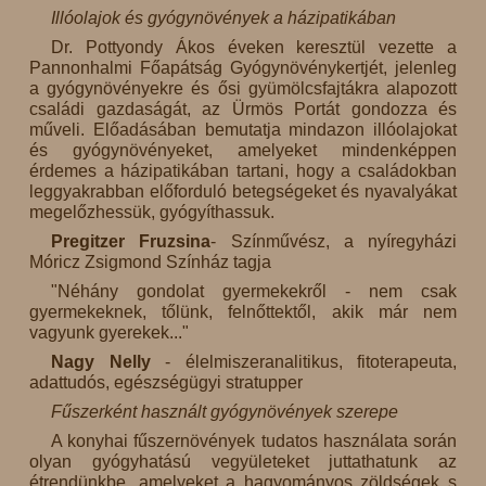
Illóolajok és gyógynövények a házipatikában
Dr. Pottyondy Ákos éveken keresztül vezette a
Pannonhalmi Főapátság Gyógynövénykertjét, jelenleg
a gyógynövényekre és ősi gyümölcsfajtákra alapozott
családi gazdaságát, az Ürmös Portát gondozza és
műveli. Előadásában bemutatja mindazon illóolajokat
és gyógynövényeket, amelyeket mindenképpen
érdemes a házipatikában tartani, hogy a családokban
leggyakrabban előforduló betegségeket és nyavalyákat
megelőzhessük, gyógyíthassuk.
Pregitzer Fruzsina
- Színművész, a nyíregyházi
Móricz Zsigmond Színház tagja
"Néhány gondolat gyermekekről - nem csak
gyermekeknek, tőlünk, felnőttektől, akik már nem
vagyunk gyerekek..."
Nagy Nelly
- élelmiszeranalitikus, fitoterapeuta,
adattudós, egészségügyi stratupper
Fűszerként használt gyógynövények szerepe
A konyhai fűszernövények tudatos használata során
olyan gyógyhatású vegyületeket juttathatunk az
étrendünkbe, amelyeket a hagyományos zöldségek s