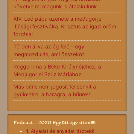
követve mi magunk is átalakulunk
XIV. Leó pápa üzenete a međugorjei
ifjúsági fesztiválra: Krisztus az igazi öröm
forrása!
Térden állva az ég felé – egy
megmozdulás, ami összeköt
Reggeli ima a Béke Királynőjéhez, a
Medjugorjei Szűz Máriához
Más bűne nem jogosít fel senkit a
gyűlöletre, a haragra, a bűnre!!
Podcast - 2020 Együtt egy úton!!!!
4. Atyádat és anyádat tiszteld!