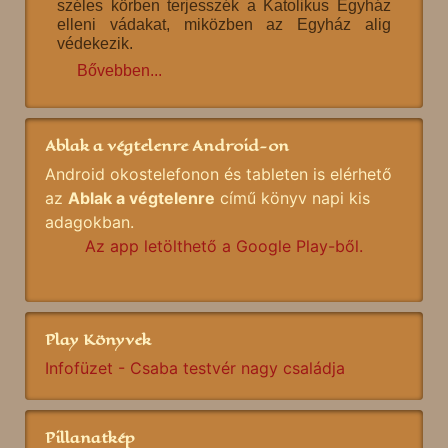
széles körben terjesszék a Katolikus Egyház
elleni vádakat, miközben az Egyház alig
védekezik.
Bővebben...
Ablak a végtelenre Android-on
Android okostelefonon és tableten is elérhető
az
Ablak a végtelenre
című könyv napi kis
adagokban.
Az app letölthető a Google Play-ből.
Play Könyvek
Infofüzet - Csaba testvér nagy családja
Pillanatkép