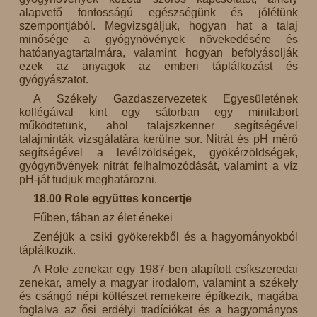
alapvető fontosságú egészségünk és jólétünk
szempontjából. Megvizsgáljuk, hogyan hat a talaj
minősége a gyógynövények növekedésére és
hatóanyagtartalmára, valamint hogyan befolyásolják
ezek az anyagok az emberi táplálkozást és
gyógyászatot.
A Székely Gazdaszervezetek Egyesületének
kollégáival kint egy sátorban egy minilabort
működtetünk, ahol talajszkenner segítségével
talajminták vizsgálatára kerülne sor. Nitrát és pH mérő
segítségével a levélzöldségek, gyökérzöldségek,
gyógynövények nitrát felhalmozódását, valamint a víz
pH-ját tudjuk meghatározni.
18.00 Role együttes koncertje
Fűben, fában az élet énekei
Zenéjük a csiki gyökerekből és a hagyományokból
táplálkozik.
A Role zenekar egy 1987-ben alapított csíkszeredai
zenekar, amely a magyar irodalom, valamint a székely
és csángó népi költészet remekeire építkezik, magába
foglalva az ősi erdélyi tradíciókat és a hagyományos