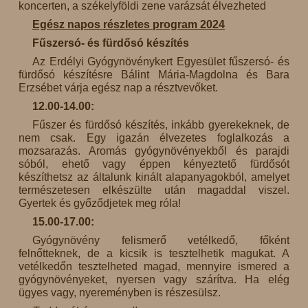
koncerten, a székelyföldi zene varázsát élvezheted
Egész napos részletes program 2024
Fűszersó- és fürdősó készítés
Az Erdélyi Gyógynövénykert Egyesület fűszersó- és
fürdősó készítésre Bálint Mária-Magdolna és Bara
Erzsébet várja egész nap a résztvevőket.
12.00-14.00:
Fűszer és fürdősó készítés, inkább gyerekeknek, de
nem csak. Egy igazán élvezetes foglalkozás a
mozsarazás. Aromás gyógynövényekből és parajdi
sóból, ehető vagy éppen kényeztető fürdősót
készíthetsz az általunk kinált alapanyagokból, amelyet
természetesen elkészülte után magaddal viszel.
Gyertek és győződjetek meg róla!
15.00-17.00:
Gyógynövény felismerő vetélkedő, főként
felnőtteknek, de a kicsik is tesztelhetik magukat. A
vetélkedőn tesztelheted magad, mennyire ismered a
gyógynövényeket, nyersen vagy szárítva. Ha elég
ügyes vagy, nyereményben is részesülsz.