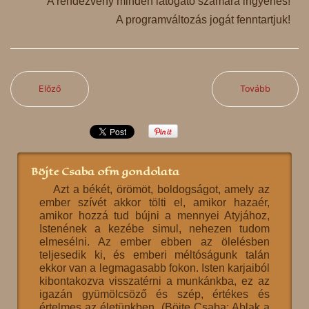
A rendezvény minden látogató számára ingyenes!
A programváltozás jogát fenntartjuk!
Előző
Tovább
Böjte Csaba ofm gondolata
Azt a békét, örömöt, boldogságot, amely az
ember szívét akkor tölti el, amikor hazaér,
amikor hozzá tud bújni a mennyei Atyjához,
Istenének a kezébe simul, nehezen tudom
elmesélni. Az ember ebben az ölelésben
teljesedik ki, és emberi méltóságunk talán
ekkor van a legmagasabb fokon. Isten karjaiból
kibontakozva visszatérni a munkánkba, ez az
igazán gyümölcsöző és szép, értékes és
értelmes az életünkben. (Böjte Csaba: Ablak a