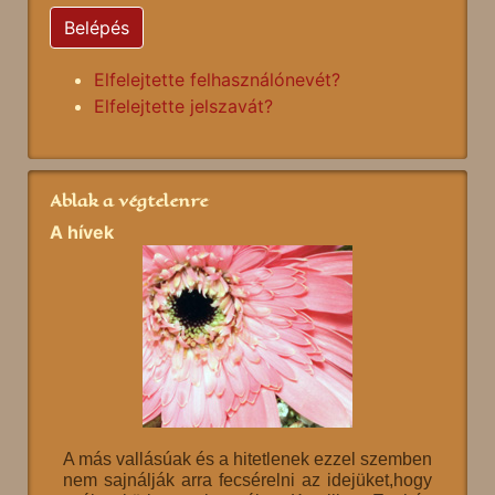
Belépés
Elfelejtette felhasználónevét?
Elfelejtette jelszavát?
Ablak a végtelenre
A hívek
A más vallásúak és a hitetlenek ezzel szemben
nem sajnálják arra fecsérelni az idejüket,hogy