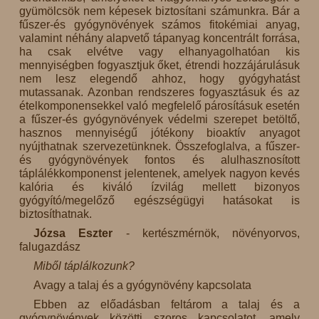
gyümölcsök nem képesek biztosítani számunkra. Bár a
fűszer-és gyógynövények számos fitokémiai anyag,
valamint néhány alapvető tápanyag koncentrált forrása,
ha csak elvétve vagy elhanyagolhatóan kis
mennyiségben fogyasztjuk őket, étrendi hozzájárulásuk
nem lesz elegendő ahhoz, hogy gyógyhatást
mutassanak. Azonban rendszeres fogyasztásuk és az
ételkomponensekkel való megfelelő párosításuk esetén
a fűszer-és gyógynövények védelmi szerepet betöltő,
hasznos mennyiségű jótékony bioaktív anyagot
nyújthatnak szervezetünknek. Összefoglalva, a fűszer-
és gyógynövények fontos és alulhasznosított
táplálékkomponenst jelentenek, amelyek nagyon kevés
kalória és kiváló ízvilág mellett bizonyos
gyógyító/megelőző egészségügyi hatásokat is
biztosíthatnak.
Józsa Eszter
- kertészmérnök, növényorvos,
falugazdász
Miből táplálkozunk?
Avagy a talaj és a gyógynövény kapcsolata
Ebben az előadásban feltárom a talaj és a
gyógynövények közötti szoros kapcsolatot, amely