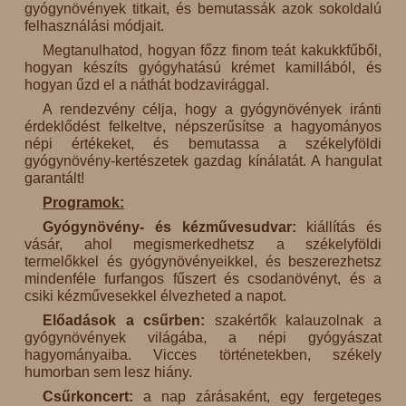
gyógynövények titkait, és bemutassák azok sokoldalú
felhasználási módjait.
Megtanulhatod, hogyan főzz finom teát kakukkfűből,
hogyan készíts gyógyhatású krémet kamillából, és
hogyan űzd el a náthát bodzavirággal.
A rendezvény célja, hogy a gyógynövények iránti
érdeklődést felkeltve, népszerűsítse a hagyományos
népi értékeket, és bemutassa a székelyföldi
gyógynövény-kertészetek gazdag kínálatát. A hangulat
garantált!
Programok:
Gyógynövény- és kézművesudvar:
kiállítás és
vásár, ahol megismerkedhetsz a székelyföldi
termelőkkel és gyógynövényeikkel, és beszerezhetsz
mindenféle furfangos fűszert és csodanövényt, és a
csiki kézművesekkel élvezheted a napot.
Előadások a csűrben:
szakértők kalauzolnak a
gyógynövények világába, a népi gyógyászat
hagyományaiba. Vicces történetekben, székely
humorban sem lesz hiány.
Csűrkoncert:
a nap zárásaként, egy fergeteges