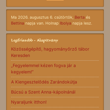
Ma 2026. augusztus 6. csütörtök,
Berta
és
Bettina
napja van. Holnap
Ibolya
napja lesz.
Legfrissebb - Alapítvány
Közösségépítő, hagyományőrző tábor
Keresden
„Fegyelemmel kézen fogva jár a
kegyelem!”
A Kiengesztelődés Zarándokútja
Búcsú a Szent Anna-kápolnánál
Nyaraljunk itthon!