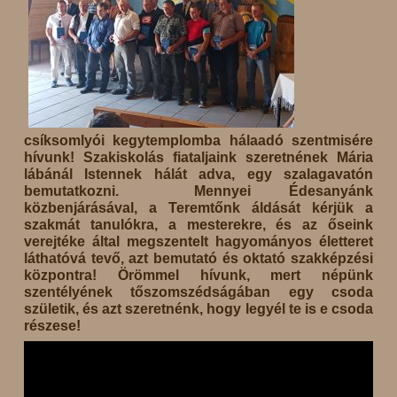
csíksomlyói kegytemplomba hálaadó szentmisére
hívunk! Szakiskolás fiataljaink szeretnének Mária
lábánál Istennek hálát adva, egy szalagavatón
bemutatkozni. Mennyei Édesanyánk
közbenjárásával, a Teremtőnk áldását kérjük a
szakmát tanulókra, a mesterekre, és az őseink
verejtéke által megszentelt hagyományos életteret
láthatóvá tevő, azt bemutató és oktató szakképzési
központra! Örömmel hívunk, mert népünk
szentélyének tőszomszédságában egy csoda
születik, és azt szeretnénk, hogy legyél te is e csoda
részese!