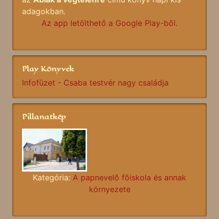
adagokban.
Az app letölthető a Google Play-ből.
Play Könyvek
Infofüzet - Csaba testvér nagy családja
Pillanatkép
Kategória:
A papnevelõ fõiskola és annak
környezete