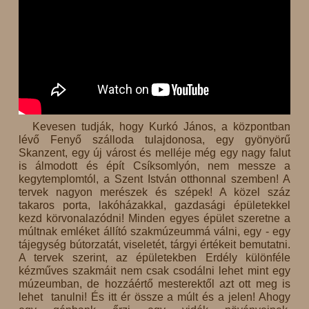
Kevesen tudják, hogy Kurkó János, a központban
lévő Fenyő szálloda tulajdonosa, egy gyönyörű
Skanzent, egy új várost és melléje még egy nagy falut
is álmodott és épít Csíksomlyón, nem messze a
kegytemplomtól, a Szent István otthonnal szemben! A
tervek nagyon merészek és szépek! A közel száz
takaros porta, lakóházakkal, gazdasági épületekkel
kezd körvonalazódni! Minden egyes épület szeretne a
múltnak emléket állító szakmúzeummá válni, egy - egy
tájegység bútorzatát, viseletét, tárgyi értékeit bemutatni.
A tervek szerint, az épületekben Erdély különféle
kézműves szakmáit nem csak csodálni lehet mint egy
múzeumban, de hozzáértő mesterektől azt ott meg is
lehet tanulni! És itt ér össze a múlt és a jelen! Ahogy