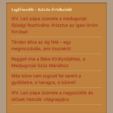
Legfrissebb - Közös Értékeink!
XIV. Leó pápa üzenete a međugorjei
ifjúsági fesztiválra: Krisztus az igazi öröm
forrása!
Térden állva az ég felé – egy
megmozdulás, ami összeköt
Reggeli ima a Béke Királynőjéhez, a
Medjugorjei Szűz Máriához
Más bűne nem jogosít fel senkit a
gyűlöletre, a haragra, a bűnre!!
XIV. Leó pápa üzenete a nagyszülők és
idősek hatodik világnapjára