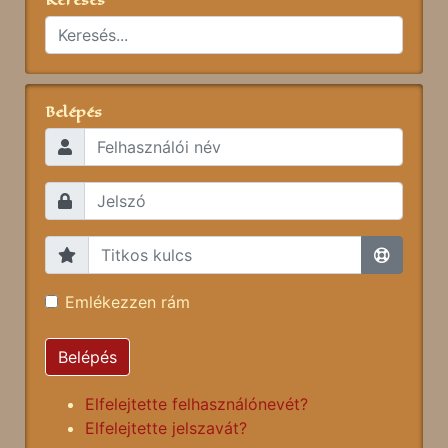
Belépés
Emlékezzen rám
Belépés
Elfelejtette felhasználónevét?
Elfelejtette jelszavát?