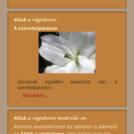
Ablak a végtelenre
A szeretetparancs
Jézusnak egyetlen parancsa van, a
szeretetparancs.
Bővebben...
Ablak a végtelenre Android-on
Android okostelefonon és tableten is elérhető
az
Ablak a végtelenre
című könyv napi kis