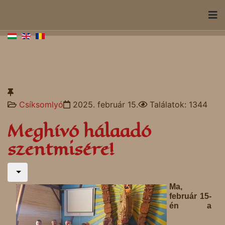
Csíksomlyó
2025. február 15.
Találatok: 1344
Meghívó hálaadó
szentmisére!
Ma,
február 15-
én a