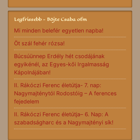
Legfrissebb - Böjte Csaba ofm
Mi minden belefér egyetlen napba!
Öt szál fehér rózsa!
Búcsúünnep Erdély hét csodájának
egyikénél, az Egyes-kői Irgalmasság
Kápolnájában!
II. Rákóczi Ferenc életútja- 7. nap:
Nagymajténytól Rodostóig – A ferences
fejedelem
II. Rákóczi Ferenc életútja– 6. Nap: A
szabadságharc és a Nagymajtényi sík!