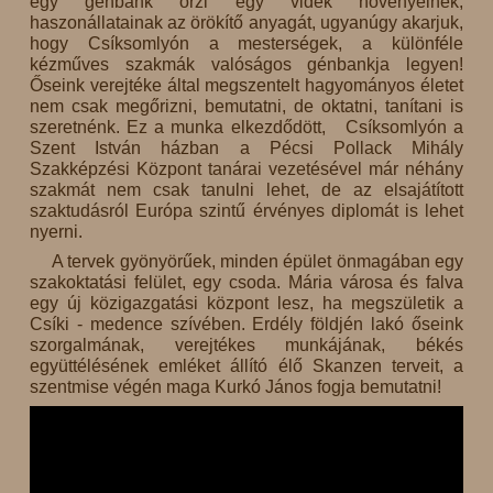
egy génbank őrzi egy vidék növényeinek,
haszonállatainak az örökítő anyagát, ugyanúgy akarjuk,
hogy Csíksomlyón a mesterségek, a különféle
kézműves szakmák valóságos génbankja legyen!
Őseink verejtéke által megszentelt hagyományos életet
nem csak megőrizni, bemutatni, de oktatni, tanítani is
szeretnénk. Ez a munka elkezdődött, Csíksomlyón a
Szent István házban a Pécsi Pollack Mihály
Szakképzési Központ tanárai vezetésével már néhány
szakmát nem csak tanulni lehet, de az elsajátított
szaktudásról Európa szintű érvényes diplomát is lehet
nyerni.
A tervek gyönyörűek, minden épület önmagában egy
szakoktatási felület, egy csoda. Mária városa és falva
egy új közigazgatási központ lesz, ha megszületik a
Csíki - medence szívében. Erdély földjén lakó őseink
szorgalmának, verejtékes munkájának, békés
együttélésének emléket állító élő Skanzen terveit, a
szentmise végén maga Kurkó János fogja bemutatni!