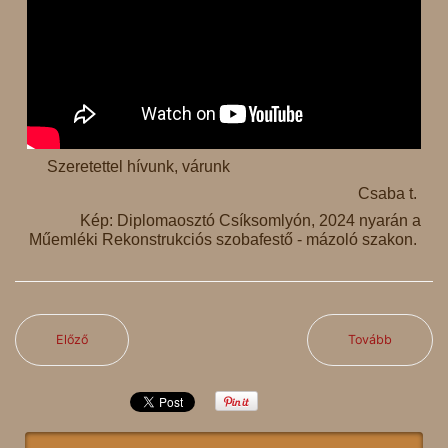
Szeretettel hívunk, várunk
Csaba t.
Kép: Diplomaosztó Csíksomlyón, 2024 nyarán a
Műemléki Rekonstrukciós szobafestő - mázoló szakon.
Előző
Tovább