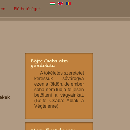
lem
Elérhetőségek
Böjte Csaba ofm
gondolata
A tökéletes szeretetet
keressük sóvárogva
ezen a földön, de ember
soha nem tudja teljesen
betölteni a vágyainkat.
ekek
(Böjte Csaba: Ablak a
Végtelenre)