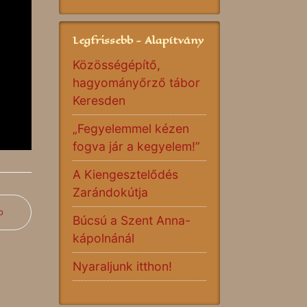
Legfrissebb - Alapítvány
Közösségépítő,
hagyományőrző tábor
Keresden
„Fegyelemmel kézen
fogva jár a kegyelem!”
A Kiengesztelődés
Zarándokútja
b
Búcsú a Szent Anna-
kápolnánál
Nyaraljunk itthon!