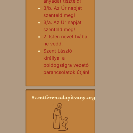
anyádat tiszteld!
3/b. Az Úr napját
szenteld meg!
3/a. Az Úr napját
szenteld meg!
2. Isten nevét hiába
ne vedd!
Szent László
királlyal a
boldogságra vezető
parancsolatok útján!
Szentferencalapitvany.org