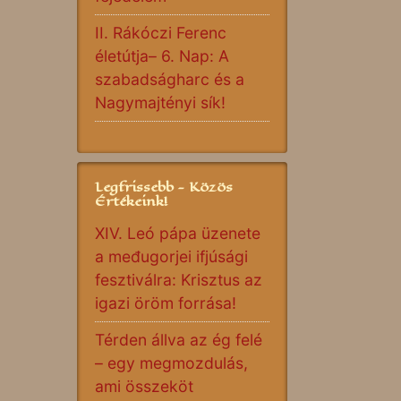
II. Rákóczi Ferenc
életútja– 6. Nap: A
szabadságharc és a
Nagymajtényi sík!
Legfrissebb - Közös
Értékeink!
XIV. Leó pápa üzenete
a međugorjei ifjúsági
fesztiválra: Krisztus az
igazi öröm forrása!
Térden állva az ég felé
– egy megmozdulás,
ami összeköt