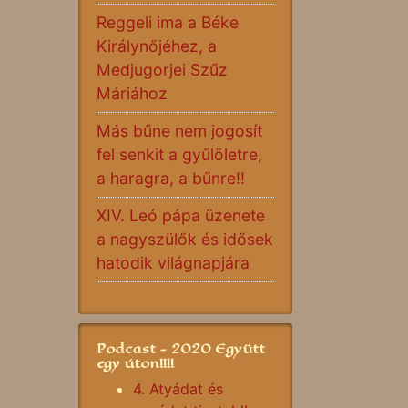
Reggeli ima a Béke
Királynőjéhez, a
Medjugorjei Szűz
Máriához
Más bűne nem jogosít
fel senkit a gyűlöletre,
a haragra, a bűnre!!
XIV. Leó pápa üzenete
a nagyszülők és idősek
hatodik világnapjára
Podcast - 2020 Együtt
egy úton!!!!
4. Atyádat és