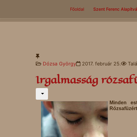
Főoldal
Szent Ferenc Alapítv
Dózsa György
2017. február 25.
Tal
Irgalmasság rózsaf
Minden es
Rózsafüzér