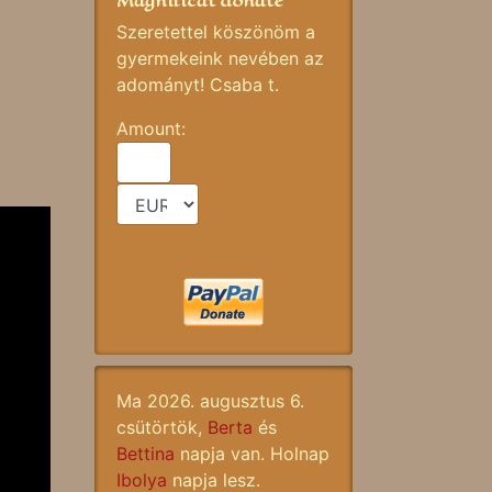
Magnificat donate
Szeretettel köszönöm a
gyermekeink nevében az
adományt! Csaba t.
Amount:
Ma 2026. augusztus 6.
csütörtök,
Berta
és
Bettina
napja van. Holnap
Ibolya
napja lesz.