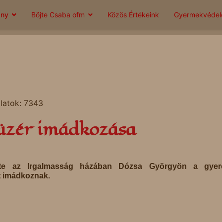
ány
Böjte Csaba ofm
Közös Értékeink
Gyermekvéde
álatok: 7343
üzér imádkozása
te az Irgalmasság házában Dózsa Györgyön a gyer
t imádkoznak.