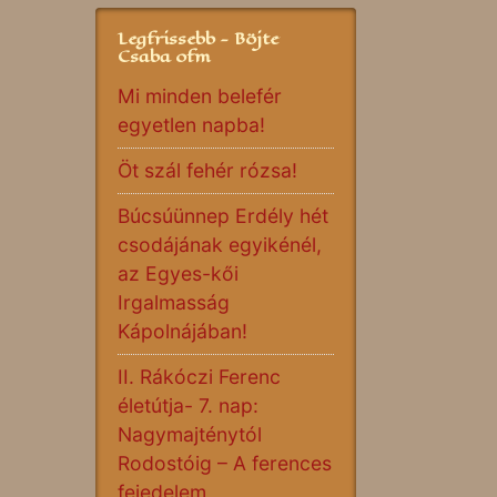
Legfrissebb - Böjte
Csaba ofm
Mi minden belefér
egyetlen napba!
Öt szál fehér rózsa!
Búcsúünnep Erdély hét
csodájának egyikénél,
az Egyes-kői
Irgalmasság
Kápolnájában!
II. Rákóczi Ferenc
életútja- 7. nap:
Nagymajténytól
Rodostóig – A ferences
fejedelem