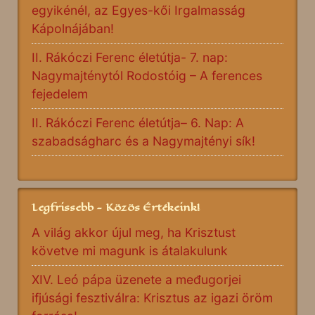
egyikénél, az Egyes-kői Irgalmasság
Kápolnájában!
II. Rákóczi Ferenc életútja- 7. nap:
Nagymajténytól Rodostóig – A ferences
fejedelem
II. Rákóczi Ferenc életútja– 6. Nap: A
szabadságharc és a Nagymajtényi sík!
Legfrissebb - Közös Értékeink!
A világ akkor újul meg, ha Krisztust
követve mi magunk is átalakulunk
XIV. Leó pápa üzenete a međugorjei
ifjúsági fesztiválra: Krisztus az igazi öröm