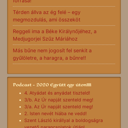
forrása!
Térden állva az ég felé – egy
megmozdulás, ami összeköt
Reggeli ima a Béke Királynőjéhez, a
Medjugorjei Szűz Máriához
Más bűne nem jogosít fel senkit a
gyűlöletre, a haragra, a bűnre!!
Podcast - 2020 Együtt egy úton!!!!
4. Atyádat és anyádat tiszteld!
3/b. Az Úr napját szenteld meg!
3/a. Az Úr napját szenteld meg!
2. Isten nevét hiába ne vedd!
Szent László királlyal a boldogságra
vezető parancsolatok útján!