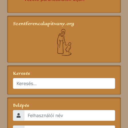
Szentferencalapitvany.org
Keresés
Belépés