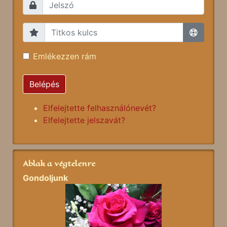
Emlékezzen rám
Belépés
Elfelejtette felhasználónevét?
Elfelejtette jelszavát?
Ablak a végtelenre
Gondoljunk