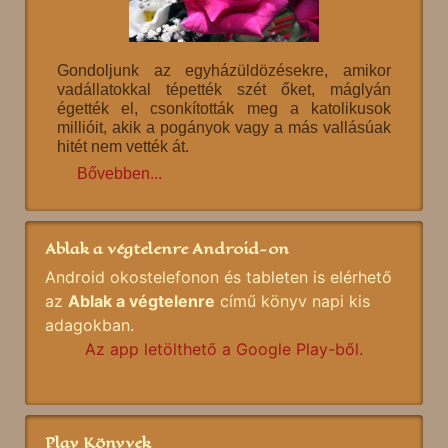
Gondoljunk az egyházüldözésekre, amikor
vadállatokkal tépették szét őket, máglyán
égették el, csonkították meg a katolikusok
millióit, akik a pogányok vagy a más vallásúak
hitét nem vették át.
Bővebben...
Ablak a végtelenre Android-on
Android okostelefonon és tableten is elérhető
az
Ablak a végtelenre
című könyv napi kis
adagokban.
Az app letölthető a Google Play-ből.
Play Könyvek