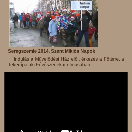
Seregszemle 2014, Szent Miklós Napok
Indulás a Művelődési Ház elől, érkezés a Főtérre, a
Tekerőpataki Fúvószenekar ritmusában...