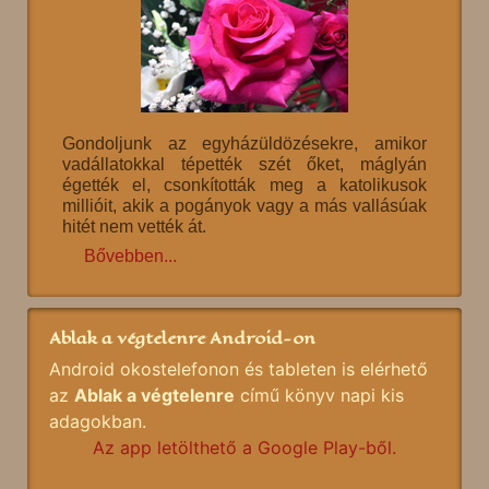
Gondoljunk az egyházüldözésekre, amikor
vadállatokkal tépették szét őket, máglyán
égették el, csonkították meg a katolikusok
millióit, akik a pogányok vagy a más vallásúak
hitét nem vették át.
Bővebben...
Ablak a végtelenre Android-on
Android okostelefonon és tableten is elérhető
az
Ablak a végtelenre
című könyv napi kis
adagokban.
Az app letölthető a Google Play-ből.