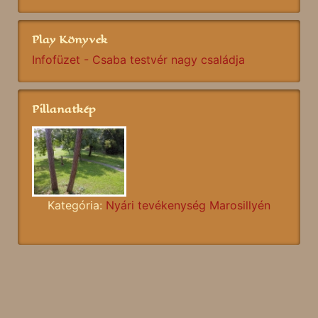
Play Könyvek
Infofüzet - Csaba testvér nagy családja
Pillanatkép
Kategória:
Nyári tevékenység Marosillyén