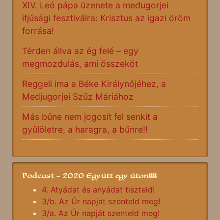
XIV. Leó pápa üzenete a međugorjei
ifjúsági fesztiválra: Krisztus az igazi öröm
forrása!
Térden állva az ég felé – egy
megmozdulás, ami összeköt
Reggeli ima a Béke Királynőjéhez, a
Medjugorjei Szűz Máriához
Más bűne nem jogosít fel senkit a
gyűlöletre, a haragra, a bűnre!!
Podcast - 2020 Együtt egy úton!!!!
4. Atyádat és anyádat tiszteld!
3/b. Az Úr napját szenteld meg!
3/a. Az Úr napját szenteld meg!