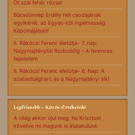
Öt szál fehér rózsa!
Búcsúünnep Erdély hét csodájának
egyikénél, az Egyes-kői Irgalmasság
Kápolnájában!
II. Rákóczi Ferenc életútja- 7. nap:
Nagymajténytól Rodostóig – A ferences
fejedelem
II. Rákóczi Ferenc életútja– 6. Nap: A
szabadságharc és a Nagymajtényi sík!
Legfrissebb - Közös Értékeink!
A világ akkor újul meg, ha Krisztust
követve mi magunk is átalakulunk