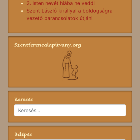
2. Isten nevét hiába ne vedd!
Szent László királlyal a boldogságra
vezető parancsolatok útján!
Szentferencalapitvany.org
Keresés
Belépés