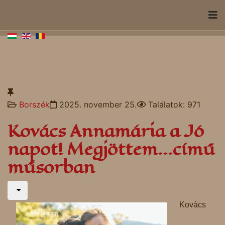
Borszék
2025. november 25.
Találatok: 971
Kovács Annamária a Jó
napot! Megjöttem...című
műsorban
Kovács