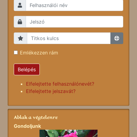
Emlékezzen rám
Belépés
Elfelejtette felhasználónevét?
Elfelejtette jelszavát?
Ablak a végtelenre
Gondoljunk