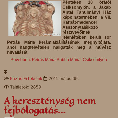
Pénteken 18 órától
Csíksomylón, a Jakab
Antal Tanulmányi Ház
kápolnatermében, a VII.
Kárpát-medencei
Asszonytalálkozó
résztvevőinek
jelenlétében került sor
Petrás Mária kerámiakiállításának megnyitójára,
ahol hangfelvételen hallgatták meg a művész
hitvallását.
Bővebben: Petrás Mária Babba Máriái Csíksomlyón
Közös Értékeink!
2011. május 09.
Találatok: 2859
A kereszténység nem
fejbólogatás...