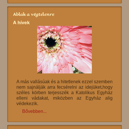
Ablak a végtelenre
A hívek
A más vallásúak és a hitetlenek ezzel szemben
nem sajnálják arra fecsérelni az idejüket,hogy
széles körben terjesszék a Katolikus Egyház
elleni vádakat, miközben az Egyház alig
védekezik.
Bővebben...