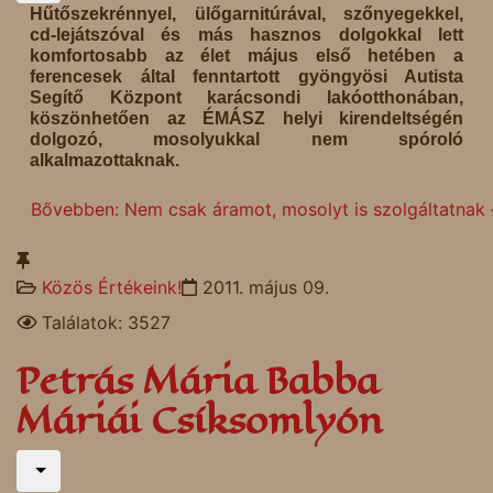
Hűtőszekrénnyel, ülőgarnitúrával, szőnyegekkel,
cd-lejátszóval és más hasznos dolgokkal lett
komfortosabb az élet május első hetében a
ferencesek által fenntartott gyöngyösi Autista
Segítő Központ karácsondi lakóotthonában,
köszönhetően az ÉMÁSZ helyi kirendeltségén
dolgozó, mosolyukkal nem spóroló
alkalmazottaknak.
Bővebben: Nem csak áramot, mosolyt is szolgáltatnak –
Közös Értékeink!
2011. május 09.
Találatok: 3527
Petrás Mária Babba
Máriái Csíksomlyón