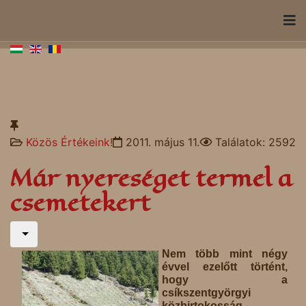
Közös Értékeink!
2011. május 11.
Találatok: 2592
Már nyereséget termel a
csemetekert
Nem több mint négy
évvel ezelőtt történt,
hogy a
csíkszentgyörgyi
közbirtokosság