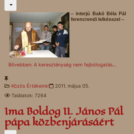
– interjú Bakó Béla Pál
ferencrendi lelkésszel –
Bővebben: A kereszténység nem fejbólogatás...
Közös Értékeink!
2011. május 05.
Találatok: 7264
Ima Boldog II. János Pál
pápa közbenjárásáért