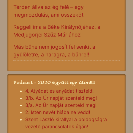
Térden állva az ég felé – egy
megmozdulás, ami összeköt
Reggeli ima a Béke Királynőjéhez, a
Medjugorjei Szűz Máriához
Más bűne nem jogosít fel senkit a
gyűlöletre, a haragra, a bűnre!!
Podcast - 2020 Együtt egy úton!!!!
4. Atyádat és anyádat tiszteld!
3/b. Az Úr napját szenteld meg!
3/a. Az Úr napját szenteld meg!
2. Isten nevét hiába ne vedd!
Szent László királlyal a boldogságra
vezető parancsolatok útján!