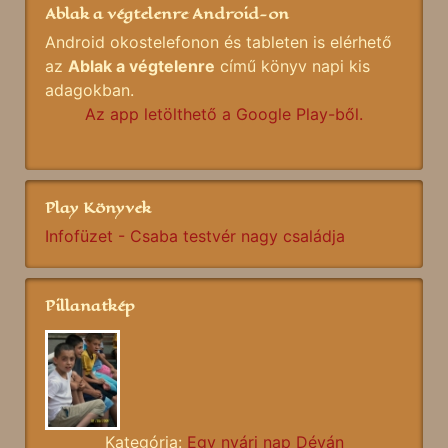
Ablak a végtelenre Android-on
Android okostelefonon és tableten is elérhető
az
Ablak a végtelenre
című könyv napi kis
adagokban.
Az app letölthető a Google Play-ből.
Play Könyvek
Infofüzet - Csaba testvér nagy családja
Pillanatkép
Kategória:
Egy nyári nap Déván