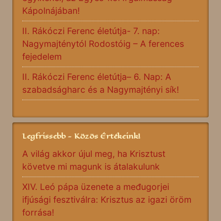
Kápolnájában!
II. Rákóczi Ferenc életútja- 7. nap:
Nagymajténytól Rodostóig – A ferences
fejedelem
II. Rákóczi Ferenc életútja– 6. Nap: A
szabadságharc és a Nagymajtényi sík!
Legfrissebb - Közös Értékeink!
A világ akkor újul meg, ha Krisztust
követve mi magunk is átalakulunk
XIV. Leó pápa üzenete a međugorjei
ifjúsági fesztiválra: Krisztus az igazi öröm
forrása!