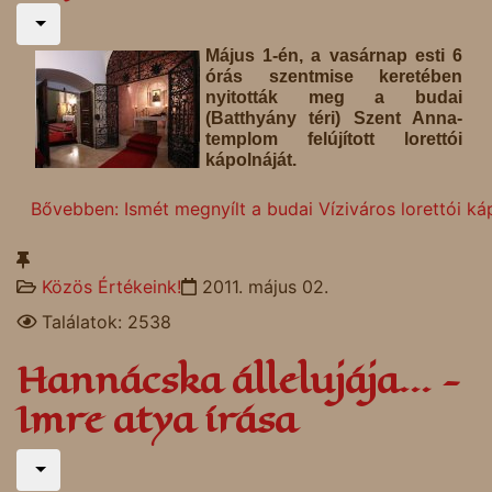
Május 1-én, a vasárnap esti 6
órás szentmise keretében
nyitották meg a budai
(Batthyány téri) Szent Anna-
templom felújított lorettói
kápolnáját.
Bővebben: Ismét megnyílt a budai Víziváros lorettói ká
Közös Értékeink!
2011. május 02.
Találatok: 2538
Hannácska állelujája... -
Imre atya írása