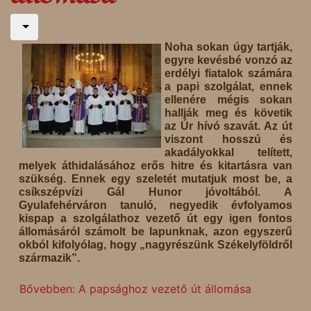
Noha sokan úgy tartják,
egyre kevésbé vonzó az
erdélyi fiatalok számára
a papi szolgálat, ennek
ellenére mégis sokan
hallják meg és követik
az Úr hívó szavát. Az út
viszont hosszú és
akadályokkal telített,
melyek áthidalásához erős hitre és kitartásra van
szükség. Ennek egy szeletét mutatjuk most be, a
csíkszépvízi Gál Hunor jóvoltából. A
Gyulafehérváron tanuló, negyedik évfolyamos
kispap a szolgálathoz vezető út egy igen fontos
állomásáról számolt be lapunknak, azon egyszerű
okból kifolyólag, hogy „nagyrészünk Székelyföldről
származik”.
Bővebben: A papsághoz vezető út állomása