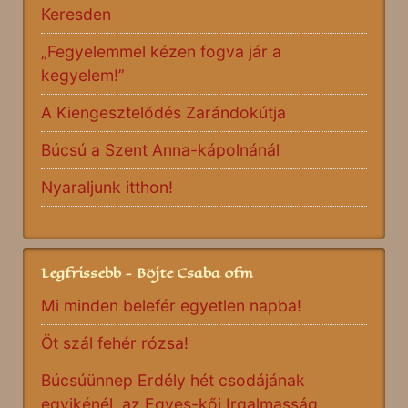
Keresden
„Fegyelemmel kézen fogva jár a
kegyelem!”
A Kiengesztelődés Zarándokútja
Búcsú a Szent Anna-kápolnánál
Nyaraljunk itthon!
Legfrissebb - Böjte Csaba ofm
Mi minden belefér egyetlen napba!
Öt szál fehér rózsa!
Búcsúünnep Erdély hét csodájának
egyikénél, az Egyes-kői Irgalmasság