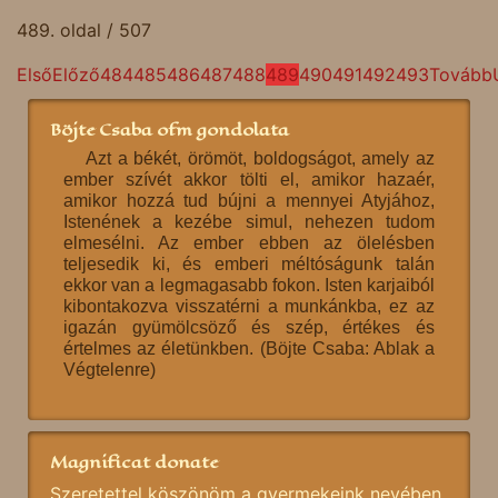
489. oldal / 507
Első
Előző
484
485
486
487
488
489
490
491
492
493
Tovább
Böjte Csaba ofm gondolata
Azt a békét, örömöt, boldogságot, amely az
ember szívét akkor tölti el, amikor hazaér,
amikor hozzá tud bújni a mennyei Atyjához,
Istenének a kezébe simul, nehezen tudom
elmesélni. Az ember ebben az ölelésben
teljesedik ki, és emberi méltóságunk talán
ekkor van a legmagasabb fokon. Isten karjaiból
kibontakozva visszatérni a munkánkba, ez az
igazán gyümölcsöző és szép, értékes és
értelmes az életünkben. (Böjte Csaba: Ablak a
Végtelenre)
Magnificat donate
Szeretettel köszönöm a gyermekeink nevében