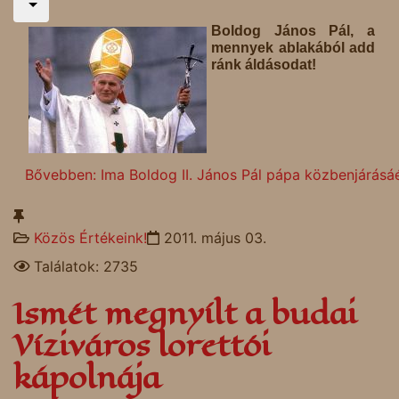
Boldog János Pál, a
mennyek ablakából add
ránk áldásodat!
Bővebben: Ima Boldog II. János Pál pápa közbenjárásá
Közös Értékeink!
2011. május 03.
Találatok: 2735
Ismét megnyílt a budai
Víziváros lorettói
kápolnája