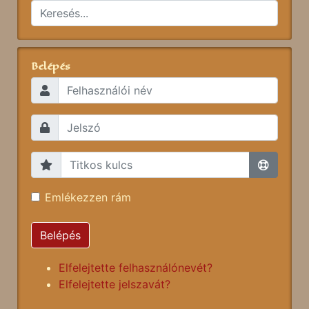
Belépés
Emlékezzen rám
Belépés
Elfelejtette felhasználónevét?
Elfelejtette jelszavát?