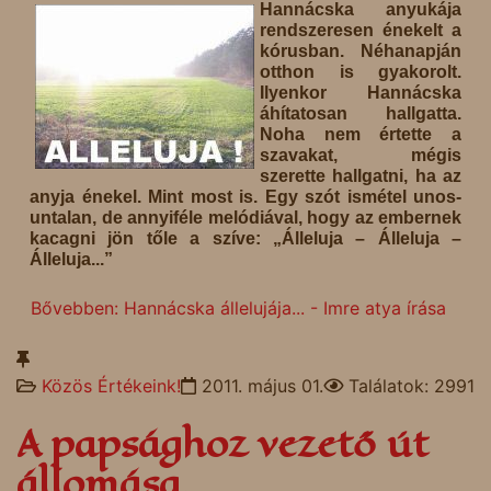
Hannácska anyukája
rendszeresen énekelt a
kórusban. Néhanapján
otthon is gyakorolt.
Ilyenkor Hannácska
áhítatosan hallgatta.
Noha nem értette a
szavakat, mégis
szerette hallgatni, ha az
anyja énekel. Mint most is. Egy szót ismétel unos-
untalan, de annyiféle melódiával, hogy az embernek
kacagni jön tőle a szíve: „Álleluja – Álleluja –
Álleluja...”
Bővebben: Hannácska állelujája... - Imre atya írása
Közös Értékeink!
2011. május 01.
Találatok: 2991
A papsághoz vezető út
állomása