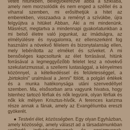
vetett hitünkben, belegyökerezve abba a sziklába,
amely nem morzsolódik és nem enged a széllel és a
viharral szemben, mi erősíthetjük a hitet az
emberekben, visszaadva a reményt a szívükbe, újra
felgyújtva a hitüket Abban, Aki a mi mindenünk.
Másrészt, megtartva a mindennapi gyakorlatunkban a
mi belső életre való jogunkat, az imádságra, az
elmélyülésre és nyugalomra, ez ellenszerként fog
használni a növekvő félelem és bizonytalanság ellen,
mely lebénította az elméket és szíveket. A mi
bensőséges kapcsoltunk az élet forrásával, hitünk
forrásával a legmeggyőzőbb felelet lesz a növekvő
szekularizmussal, a szellemi lustasággal, a kényelmes
közönnyel, a kételkedéssel és felületességgel, a
„birtokolni” uralmával a „lenni” fölött, a polgári értékek
és a munka hatékonysága utáni szenvedéllyel
szemben. Ma, elsősorban arra vagyunk hivatva, hogy
Istenhez tartozó férfiak és nők legyünk, olyan férfiak és
nők kik mélyen Krisztus-hívők. A ferences karizma
része annak a fának, amely az Evangéliumba ereszti
gyökerét.
● Testvéri élet, közösségben.
Egy olyan Egyházban,
amely közösségi, amely választ ad a társadalmunkban