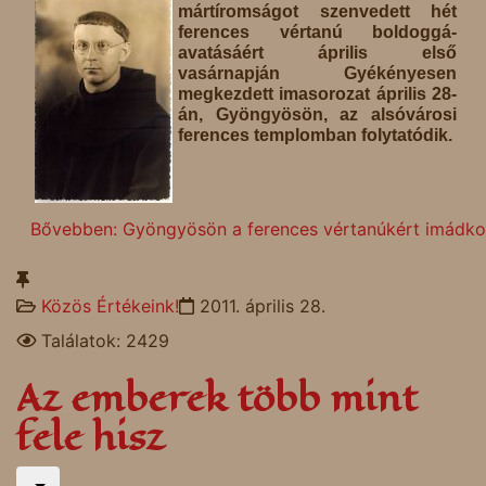
mártíromságot szenvedett hét
ferences vértanú boldoggá-
avatásáért április első
vasárnapján Gyékényesen
megkezdett imasorozat április 28-
án, Gyöngyösön, az alsóvárosi
ferences templomban folytatódik.
Bővebben: Gyöngyösön a ferences vértanúkért imádk
Közös Értékeink!
2011. április 28.
Találatok: 2429
Az emberek több mint
fele hisz