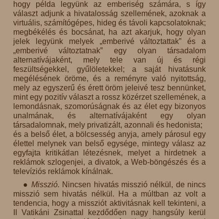
hogy példa legyünk az emberiség számára, s így
választ adjunk a hivatalosság szellemének, azoknak a
virtuális, számítógépes, hideg és távoli kapcsolatoknak;
megbékélés és bocsánat, ha azt akarjuk, hogy olyan
jelek legyünk melyek „emberivé változtattak” és a
„emberivé változtatnak” egy olyan társadalom
alternatívájaként, mely tele van új és régi
feszültségekkel, gyűlöletekkel; a saját hivatásunk
megélésének öröme, és a reményre való nyitottság,
mely az egyszerű és érett öröm jeleivé tesz bennünket,
mint egy pozitív választ a rossz közérzet szellemének, a
lemondásnak, szomorúságnak és az élet egy bizonyos
unalmának, és alternatívájaként egy olyan
társadalomnak, mely privatizált, azonnali és hedonista;
és a belső élet, a bölcsesség anyja, amely párosul egy
élettel melynek van belső egysége, mintegy válasz az
egyfajta kritikátlan létezésnek, melyet a hirdetnek a
reklámok szlogenjei, a divatok, a Web-böngészés és a
televíziós reklámok kínálnak.
● Misszió.
Nincsen hivatás misszió nélkül, de nincs
misszió sem hivatás nélkül. Ha a múltban az volt a
tendencia, hogy a missziót aktivitásnak kell tekinteni, a
II Vatikáni Zsinattal kezdődően nagy hangsúly kerül