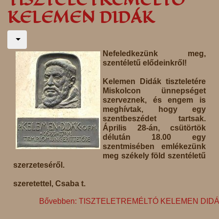
KELEMEN DIDÁK
Nefeledkezünk meg,
szentéletű elődeinkről!
Kelemen
Didák
tiszteletére
Miskolcon ünnepséget
szerveznek, és engem is
meghívtak, hogy egy
szentbeszédet tartsak.
Április 28-án, csütörtök
délután 18.00 egy
szentmisében emlékezünk
meg székely föld szentéletű
szerzeteséről.
szeretettel, Csaba t.
Bővebben: TISZTELETREMÉLTÓ KELEMEN DID