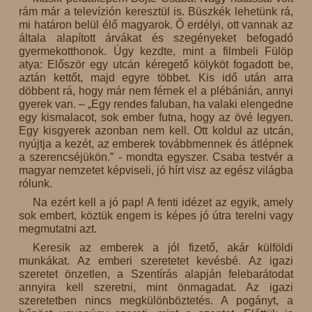
rám már a televízión keresztül is. Büszkék lehetünk rá,
mi határon belül élő magyarok. Ő erdélyi, ott vannak az
általa alapított árvákat és szegényeket befogadó
gyermekotthonok. Úgy kezdte, mint a filmbeli Fülöp
atya: Először egy utcán kéregető kölyköt fogadott be,
aztán kettőt, majd egyre többet. Kis idő után arra
döbbent rá, hogy már nem férnek el a plébánián, annyi
gyerek van. – „Egy rendes faluban, ha valaki elengedne
egy kismalacot, sok ember futna, hogy az övé legyen.
Egy kisgyerek azonban nem kell. Ott koldul az utcán,
nyújtja a kezét, az emberek továbbmennek és átlépnek
a szerencséjükön.” - mondta egyszer. Csaba testvér a
magyar nemzetet képviseli, jó hírt visz az egész világba
rólunk.
Na ezért kell a jó pap! A fenti idézet az egyik, amely
sok embert, köztük engem is képes jó útra terelni vagy
megmutatni azt.
Keresik az emberek a jól fizető, akár külföldi
munkákat. Az emberi szeretetet kevésbé. Az igazi
szeretet önzetlen, a Szentírás alapján felebarátodat
annyira kell szeretni, mint önmagadat. Az igazi
szeretetben nincs megkülönböztetés. A pogányt, a