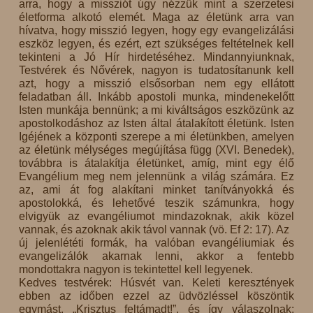
arra, hogy a missziót úgy nézzük mint a szerzetesi
életforma alkotó elemét. Maga az életünk arra van
hívatva, hogy misszió legyen, hogy egy evangelizálási
eszköz legyen, és ezért, ezt szükséges feltételnek kell
tekinteni a Jó Hír hirdetéséhez. Mindannyiunknak,
Testvérek és Nővérek, nagyon is tudatosítanunk kell
azt, hogy a misszió elsősorban nem egy ellátott
feladatban áll. Inkább apostoli munka, mindenekelőtt
Isten munkája bennünk; a mi kiváltságos eszközünk az
apostolkodáshoz az Isten által átalakított életünk. Isten
Igéjének a központi szerepe a mi életünkben, amelyen
az életünk mélységes megújítása függ (XVI. Benedek),
továbbra is átalakítja életünket, amíg, mint egy élő
Evangélium meg nem jelennünk a világ számára. Ez
az, ami át fog alakítani minket tanítványokká és
apostolokká, és lehetővé teszik számunkra, hogy
elvigyük az evangéliumot mindazoknak, akik közel
vannak, és azoknak akik távol vannak (vö. Ef 2: 17). Az
új jelenlététi formák, ha valóban evangéliumiak és
evangelizálók akarnak lenni, akkor a fentebb
mondottakra nagyon is tekintettel kell legyenek.
Kedves testvérek: Húsvét van. Keleti keresztények
ebben az időben ezzel az üdvözléssel köszöntik
egymást, „Krisztus feltámadt!”, és így válaszolnak: