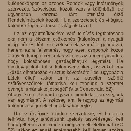
különösképpen az azonos Rendek vagy Intézmények
szervezetei/szövetségei között, vagy a különböző, de
ugyanazon karizma iránt affinitást érző
Rendek/Intézetek között, ill. a szerzetesek és világiak,
különösképpen a „társult” világiak között.
Ez az együttműködésre való felhívás legfontosabb
oka nem a létszám csökkenés (különösen a nyugati
világ női és férfi szerzeteseinek számára gondolva),
hanem az a felismerés, hogy ezen csoportok között
alapvető komplementaritás van, és az a meggyőződés,
hogy kölcsönösen gazdagíthatjuk egymást. Ha
mindnyájunkat, túl a különbségeinken, összeköt egy
„közös elhatározás Krisztus követésére,” és „ugyanaz a
Lélek éltet” akkor „mint az egyetlen szőlőtő
szőlővesszőinek, láthatóvá kell tennünk a szeretet
evangéliumának teljességét” (Vita Consecrata, 52).
Ahogy Szent Bernárd egyszer mondotta, „szükségünk
van egymásra”. A szépség ami felragyog az egymás
különbözőségének elfogadásában rejlik.
Ha ez érvényes minden szerzetesre, és ha az a
felhívás, hogy tanúsítsunk „példás testvériséget” kell
hogy jellemezzen minden megszentelt életformát (VC
52), akkor ez annál érvényesebb kell legyen azokra