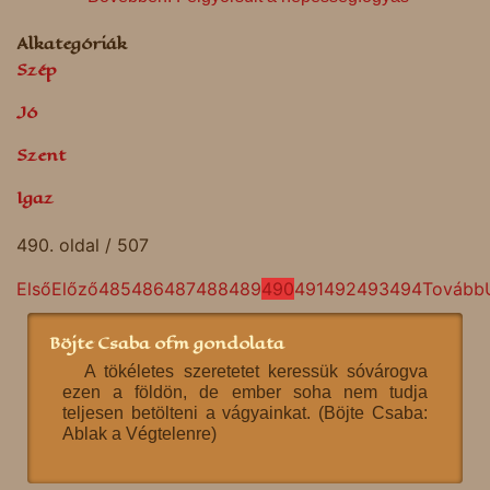
Alkategóriák
Szép
Jó
Szent
Igaz
490. oldal / 507
Első
Előző
485
486
487
488
489
490
491
492
493
494
Tovább
Böjte Csaba ofm gondolata
A tökéletes szeretetet keressük sóvárogva
ezen a földön, de ember soha nem tudja
teljesen betölteni a vágyainkat. (Böjte Csaba:
Ablak a Végtelenre)