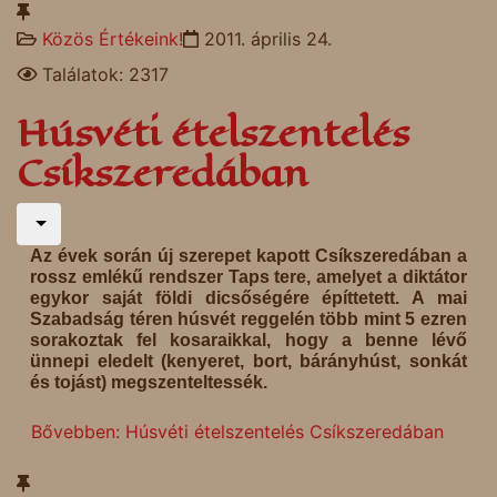
Közös Értékeink!
2011. április 24.
Találatok: 2317
Húsvéti ételszentelés
Csíkszeredában
Az évek során új szerepet kapott Csíkszeredában a
rossz emlékű rendszer Taps tere, amelyet a diktátor
egykor saját földi dicsőségére építtetett. A mai
Szabadság téren húsvét reggelén több mint 5 ezren
sorakoztak fel kosaraikkal, hogy a benne lévő
ünnepi eledelt (kenyeret, bort, bárányhúst, sonkát
és tojást) megszenteltessék.
Bővebben: Húsvéti ételszentelés Csíkszeredában