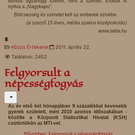
bűnöst ugyanúgy szereti, mint a szentet. Előttük is
nyitva a „Nagykapu”.
Bölcsesség és szeretet kell az emberek szívébe.
(a szerző 15 éves, média szakos középiskolás)
www.talita.hu
Közös Értékeink!
2011. április 22.
Találatok: 2452
Felgyorsult a
népességfogyás
Az év első két hónapjában 9 százalékkal kevesebb
gyerek született, mint 2010 azonos időszakában -
közölte a Központi Statisztikai Hivatal (KSH)
csütörtökön az MTI-vel.
Bővebben: Felgyorsult a népességfogyás