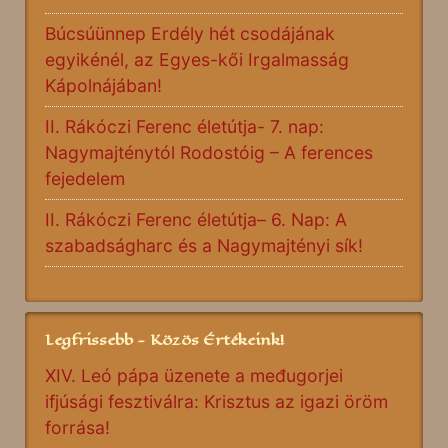
Búcsúünnep Erdély hét csodájának
egyikénél, az Egyes-kői Irgalmasság
Kápolnájában!
II. Rákóczi Ferenc életútja- 7. nap:
Nagymajténytól Rodostóig – A ferences
fejedelem
II. Rákóczi Ferenc életútja– 6. Nap: A
szabadságharc és a Nagymajtényi sík!
Legfrissebb - Közös Értékeink!
XIV. Leó pápa üzenete a međugorjei
ifjúsági fesztiválra: Krisztus az igazi öröm
forrása!