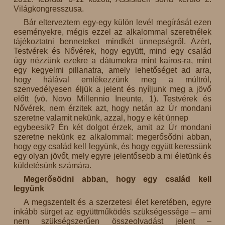
Világkongresszusa.
Bár elterveztem egy-egy külön levél megírását ezen
eseményekre, mégis ezzel az alkalommal szeretnélek
tájékoztatni benneteket mindkét ünnepségről. Azért,
Testvérek és Nővérek, hogy együtt, mind egy család
úgy nézzünk ezekre a dátumokra mint kairos-ra, mint
egy kegyelmi pillanatra, amely lehetőséget ad arra,
hogy hálával emlékezzünk meg a múltról,
szenvedélyesen éljük a jelent és nyíljunk meg a jövő
előtt (vö. Novo Millennio Ineunte, 1). Testvérek és
Nővérek, nem érzitek azt, hogy netán az Úr mondani
szeretne valamit nekünk, azzal, hogy e két ünnep
egybeesik? Én két dolgot érzek, amit az Úr mondani
szeretne nekünk ez alkalommal: megerősődni abban,
hogy egy család kell legyünk, és hogy együtt keressünk
egy olyan jövőt, mely egyre jelentősebb a mi életünk és
küldetésünk számára.
Megerősödni abban, hogy egy család kell
legyünk
A megszentelt és a szerzetesi élet keretében, egyre
inkább sürget az együttműködés szükségessége – ami
nem szükségszerűen összeolvadást jelent –