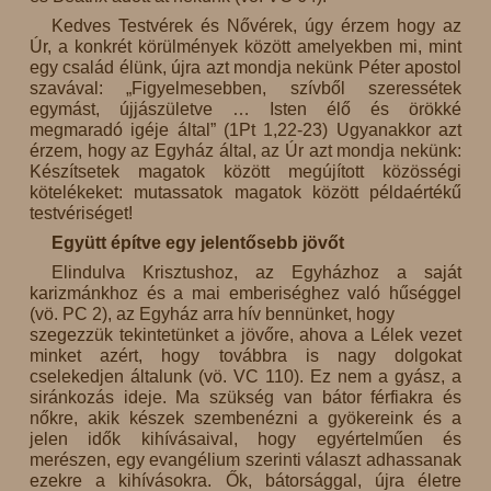
Kedves Testvérek és Nővérek, úgy érzem hogy az
Úr, a konkrét körülmények között amelyekben mi, mint
egy család élünk, újra azt mondja nekünk Péter apostol
szavával: „Figyelmesebben, szívből szeressétek
egymást, újjászületve … Isten élő és örökké
megmaradó igéje által” (1Pt 1,22-23) Ugyanakkor azt
érzem, hogy az Egyház által, az Úr azt mondja nekünk:
Készítsetek magatok között megújított közösségi
kötelékeket: mutassatok magatok között példaértékű
testvériséget!
Együtt építve egy jelentősebb jövőt
Elindulva Krisztushoz, az Egyházhoz a saját
karizmánkhoz és a mai emberiséghez való hűséggel
(vö. PC 2), az Egyház arra hív bennünket, hogy
szegezzük tekintetünket a jövőre, ahova a Lélek vezet
minket azért, hogy továbbra is nagy dolgokat
cselekedjen általunk (vö. VC 110). Ez nem a gyász, a
siránkozás ideje. Ma szükség van bátor férfiakra és
nőkre, akik készek szembenézni a gyökereink és a
jelen idők kihívásaival, hogy egyértelműen és
merészen, egy evangélium szerinti választ adhassanak
ezekre a kihívásokra. Ők, bátorsággal, újra életre