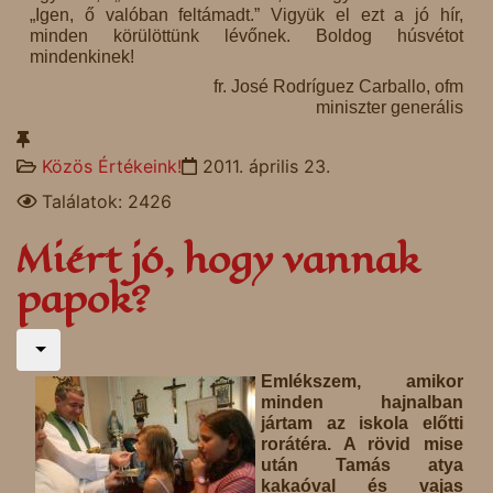
„Igen, ő valóban feltámadt.” Vigyük el ezt a jó hír,
minden körülöttünk lévőnek. Boldog húsvétot
mindenkinek!
fr. José Rodríguez Carballo, ofm
miniszter generális
Közös Értékeink!
2011. április 23.
Találatok: 2426
Miért jó, hogy vannak
papok?
Emlékszem, amikor
minden hajnalban
jártam az iskola előtti
rorátéra. A rövid mise
után Tamás atya
kakaóval és vajas