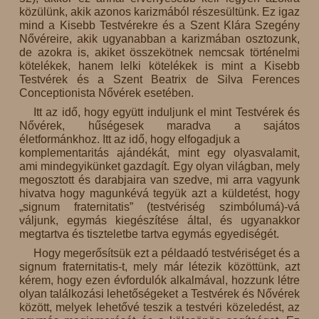
közülünk, akik azonos karizmából részesültünk. Ez igaz
mind a Kisebb Testvérekre és a Szent Klára Szegény
Nővéreire, akik ugyanabban a karizmában osztozunk,
de azokra is, akiket összekötnek nemcsak történelmi
kötelékek, hanem lelki kötelékek is mint a Kisebb
Testvérek és a Szent Beatrix de Silva Ferences
Conceptionista Nővérek esetében.
Itt az idő, hogy együtt induljunk el mint Testvérek és
Nővérek, hűségesek maradva a sajátos
életformánkhoz. Itt az idő, hogy elfogadjuk a
komplementaritás ajándékát, mint egy olyasvalamit,
ami mindegyikünket gazdagít. Egy olyan világban, mely
megosztott és darabjaira van szedve, mi arra vagyunk
hivatva hogy magunkévá tegyük azt a küldetést, hogy
„signum fraternitatis” (testvériség szimbólumá)-vá
váljunk, egymás kiegészítése által, és ugyanakkor
megtartva és tiszteletbe tartva egymás egyediségét.
Hogy megerősítsük ezt a példaadó testvériséget és a
signum fraternitatis-t, mely már létezik közöttünk, azt
kérem, hogy ezen évfordulók alkalmával, hozzunk létre
olyan találkozási lehetőségeket a Testvérek és Nővérek
között, melyek lehetővé teszik a testvéri közeledést, az