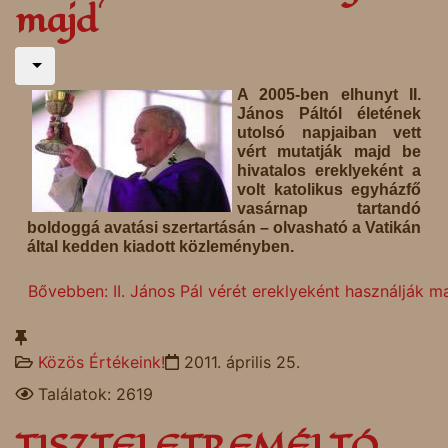
majd
A 2005-ben elhunyt II.
János Páltól életének
utolsó napjaiban vett
vért mutatják majd be
hivatalos ereklyeként a
volt katolikus egyházfő
vasárnap tartandó
boldoggá avatási szertartásán – olvasható a Vatikán
által kedden kiadott közleményben.
Bővebben: II. János Pál vérét ereklyeként használják m
Közös Értékeink!
2011. április 25.
Találatok: 2619
TISZTELETREMÉLTÓ