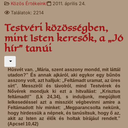
Közös Értékeink!
2011. április 24.
Találatok: 2214
Testvéri közösségben,
mint Isten keresők, a „Jó
hír” tanúi
Húsvét van. „Mária, szent asszony mondd, mit láttál
utadon?” És annak ajkáról, aki egykor egy bűnös
asszony volt, azt halljuk: „Feltámadt uramat, az üres
sírt”. Messziről és távolról, mind Testvérek és
Nővérek mondjuk ki ezt a hitvallást: „Krisztus
feltámadt!” (Lk 24,34), s induljunk, megújított
lelkesedéssel azt a missziót végbevinni amire a
Feltámadott hív minket: „Megparancsolta nekünk,
hogy hirdessük a népnek, és tanúsítsuk, hogy ő az,
akit az Isten az élők és holtak bírájául rendelt.”
(Apcsel 10,42)