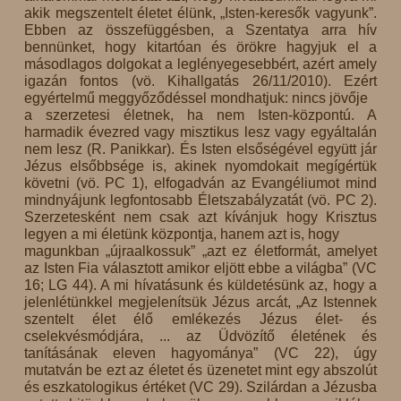
akik megszentelt életet élünk, „Isten-keresők vagyunk”.
Ebben az összefüggésben, a Szentatya arra hív
bennünket, hogy kitartóan és örökre hagyjuk el a
másodlagos dolgokat a leglényegesebbért, azért amely
igazán fontos (vö. Kihallgatás 26/11/2010). Ezért
egyértelmű meggyőződéssel mondhatjuk: nincs jövője
a szerzetesi életnek, ha nem Isten-központú. A
harmadik évezred vagy misztikus lesz vagy egyáltalán
nem lesz (R. Panikkar). És Isten elsőségével együtt jár
Jézus elsőbbsége is, akinek nyomdokait megígértük
követni (vö. PC 1), elfogadván az Evangéliumot mind
mindnyájunk legfontosabb Életszabályzatát (vö. PC 2).
Szerzetesként nem csak azt kívánjuk hogy Krisztus
legyen a mi életünk központja, hanem azt is, hogy
magunkban „újraalkossuk” „azt ez életformát, amelyet
az Isten Fia választott amikor eljött ebbe a világba” (VC
16; LG 44). A mi hívatásunk és küldetésünk az, hogy a
jelenlétünkkel megjelenítsük Jézus arcát, „Az Istennek
szentelt élet élő emlékezés Jézus élet- és
cselekvésmódjára, ... az Üdvözítő életének és
tanításának eleven hagyománya” (VC 22), úgy
mutatván be ezt az életet és üzenetet mint egy abszolút
és eszkatologikus értéket (VC 29). Szilárdan a Jézusba