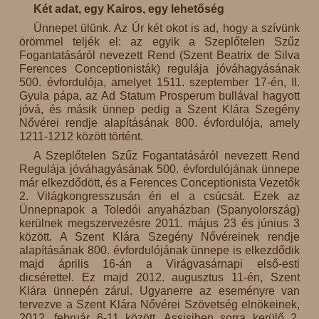
Két adat, egy Kairos, egy lehetőség
Ünnepet ülünk. Az Úr két okot is ad, hogy a szívünk
örömmel teljék el: az egyik a Szeplőtelen Szűz
Fogantatásáról nevezett Rend (Szent Beatrix de Silva
Ferences Conceptionisták) regulája jóváhagyásának
500. évfordulója, amelyet 1511. szeptember 17-én, II.
Gyula pápa, az Ad Statum Prosperum bullával hagyott
jóvá, és másik ünnep pedig a Szent Klára Szegény
Nővérei rendje alapításának 800. évfordulója, amely
1211-1212 között történt.
A Szeplőtelen Szűz Fogantatásáról nevezett Rend
Regulája jóváhagyásának 500. évfordulójának ünnepe
már elkezdődött, és a Ferences Conceptionista Vezetők
2. Világkongresszusán éri el a csúcsát. Ezek az
Ünnepnapok a Toledói anyaházban (Spanyolország)
kerülnek megszervezésre 2011. május 23 és június 3
között. A Szent Klára Szegény Nővéreinek rendje
alapításának 800. évfordulójának ünnepe is elkezdődik
majd április 16-án a Virágvasárnapi első-esti
dicsérettel. Ez majd 2012. augusztus 11-én, Szent
Klára ünnepén zárul. Ugyanerre az eseményre van
tervezve a Szent Klára Nővérei Szövetség elnökeinek,
2012. február 6-11 között, Assisiben sorra kerülő 2.