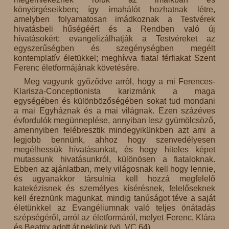
könyörgéseikben; így imahálót hozhatnak létre,
amelyben folyamatosan imádkoznak a Testvérek
hivatásbeli hűségéért és a Rendben való új
hívatásokért; evangelizálhatják a Testvéreket az
egyszerűségben és szegénységben megélt
kontemplatív életükkel; meghívva fiatal férfiakat Szent
Ferenc életformájának követésére.
Meg vagyunk győződve arról, hogy a mi Ferences-
Klarisza-Conceptionista karizmánk a maga
egységében és különbözőségében sokat tud mondani
a mai Egyháznak és a mai világnak. Ezen százéves
évfordulók megünneplése, annyiban lesz gyümölcsöző,
amennyiben felébresztik mindegyikünkben azt ami a
legjobb bennünk, ahhoz hogy szenvedélyesen
megélhessük hívatásunkat, és hogy hiteles képet
mutassunk hivatásunkról, különösen a fiataloknak.
Ebben az ajánlatban, mely világosnak kell hogy lennie,
és ugyanakkor társulnia kell hozzá megfelelő
katekézisnek és személyes kísérésnek, felelőseknek
kell éreznünk magunkat, mindig tanúságot téve a saját
életünkkel az Evangéliumnak való teljes önátadás
szépségéről, arról az életformáról, melyet Ferenc, Klára
és Beatrix adott át nekünk (vö. VC 64).