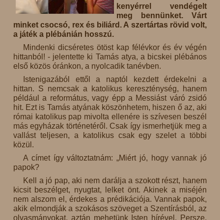
kenyérrel vendégelt
meg bennünket. Várt
minket csocsó, rex és biliárd. A szertártas rövid volt,
a játék a plébánián hosszú.
Mindenki dicséretes ötöst kap félévkor és év végén
hittanból! - jelentette ki Tamás atya, a bicskei plébános
első közös óránkon, a nyolcadik tanévben.
Istenigazából ettől a naptól kezdett érdekelni a
hittan. S nemcsak a katolikus kereszténység, hanem
például a református, vagy épp a Messiást váró zsidó
hit. Ezt is Tamás atyának köszönhetem, hiszen ő az, aki
római katolikus pap mivolta ellenére is szívesen beszél
más egyházak történetéről. Csak így ismerhetjük meg a
vallást teljesen, a katolikus csak egy szelet a többi
közül.
A címet így változtatnám: „Miért jó, hogy vannak jó
papok?
Kell a jó pap, aki nem darálja a szokott részt, hanem
kicsit beszélget, nyugtat, lelket önt. Akinek a miséjén
nem alszom el, érdekes a prédikációja. Vannak papok,
akik elmondják a szokásos szöveget a Szentírásból, az
olvasmányokat, aztán mehetünk Isten hírével. Persze,