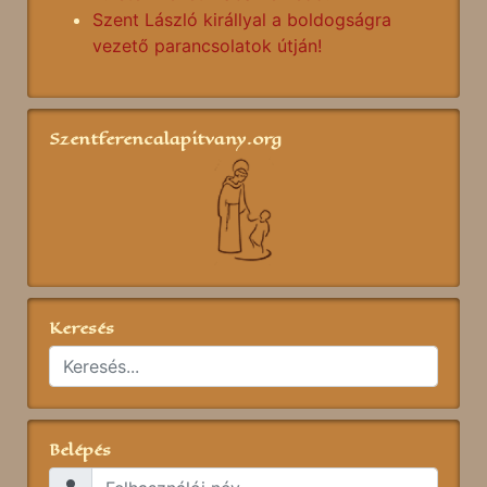
Szent László királlyal a boldogságra
vezető parancsolatok útján!
Szentferencalapitvany.org
Keresés
Belépés