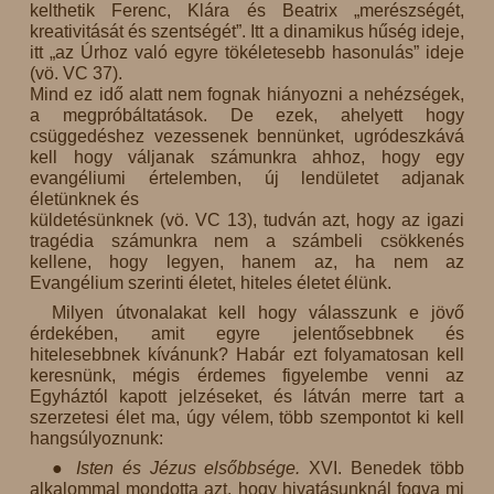
kelthetik Ferenc, Klára és Beatrix „merészségét,
kreativitását és szentségét”. Itt a dinamikus hűség ideje,
itt „az Úrhoz való egyre tökéletesebb hasonulás” ideje
(vö. VC 37).
Mind ez idő alatt nem fognak hiányozni a nehézségek,
a megpróbáltatások. De ezek, ahelyett hogy
csüggedéshez vezessenek bennünket, ugródeszkává
kell hogy váljanak számunkra ahhoz, hogy egy
evangéliumi értelemben, új lendületet adjanak
életünknek és
küldetésünknek (vö. VC 13), tudván azt, hogy az igazi
tragédia számunkra nem a számbeli csökkenés
kellene, hogy legyen, hanem az, ha nem az
Evangélium szerinti életet, hiteles életet élünk.
Milyen útvonalakat kell hogy válasszunk e jövő
érdekében, amit egyre jelentősebbnek és
hitelesebbnek kívánunk? Habár ezt folyamatosan kell
keresnünk, mégis érdemes figyelembe venni az
Egyháztól kapott jelzéseket, és látván merre tart a
szerzetesi élet ma, úgy vélem, több szempontot ki kell
hangsúlyoznunk:
● Isten és Jézus elsőbbsége.
XVI. Benedek több
alkalommal mondotta azt, hogy hivatásunknál fogva mi