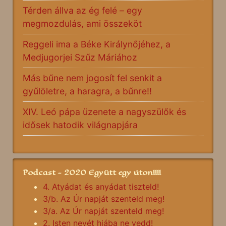
Térden állva az ég felé – egy
megmozdulás, ami összeköt
Reggeli ima a Béke Királynőjéhez, a
Medjugorjei Szűz Máriához
Más bűne nem jogosít fel senkit a
gyűlöletre, a haragra, a bűnre!!
XIV. Leó pápa üzenete a nagyszülők és
idősek hatodik világnapjára
Podcast - 2020 Együtt egy úton!!!!
4. Atyádat és anyádat tiszteld!
3/b. Az Úr napját szenteld meg!
3/a. Az Úr napját szenteld meg!
2. Isten nevét hiába ne vedd!