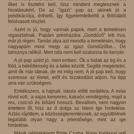
őket is tisztelni kell, hisz mindent megtesznek a
hivatásukért. De az "igazi" pap az, akinek jó a
prédikációja, érthető, így figyelemfelkeltő a Bibliából
felolvasott részlet.
Azért is jó, hogy vannak papok, mert a temetésen
vigasztalnak. Papám présházára „Gondűző” lett írva,
már jó régen. Tamás atya azt mondta a temetésén, hogy
nagyapám most megy az igazi Gondűzőbe... De
tarisznya nélkül. Mert oda nem kell szalonna és kenyér.
A jó pap azért jó, mert emberi. Ők a hidak az ég és a
föld, a békétlenség és a béke között. Segítik megértetni,
amit ők már látnak, de mi még nem. A jó pap kell, hogy
szeresse az életet, erőt és bizakodást adjon, ha épp
arra van szükségem.
Emlékszem, a hajnali, iskola előtti rorátékra. A mise
rövid volt, a vajas kenyeres, kakaós vendégség, majd a
rex, csocsó és biliárd hosszú. Bevallom, nem nagyon
értettem őt, hisz az ő dolga az Isteni Ige hirdetése.
Aztán rájöttem, a közösségteremtésnek, az együttlétnek
legalább olyan nagy a jelentősége, mint az ige
hirdetése.
Másik példaképem Böjte Csaba. Nagy hatással volt