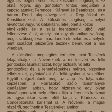
egymás megismerését és a kölcsönös segítséget. Ez
oknál fogva, úgy gondolom fontos megújítani a
kapcsolatunkat Ferenccel, Klárával és Beatrixszal, és a
három Rend alapszövegeivel: a Reguláikkal és
Konstitúcióikkal. A kölcsönös segítség, amelyet
hívatottak vagyunk kialakítani, létre jöhet a közös
elmélkedés és a saját identitásunk újból való
felfedezése által, amely, bár egy dinamikus valóság,
mégis szüksége van maradandó elemekre és amelyek,
mint családot jelszerűvé tesznek bennünket a mai
világban.
A kölcsönös megsegítés területén, mint Testvérek
felajánlhatjuk a Nővéreknek a mi testvéri és lelki
gondoskodásunkat azzal, hogy biztosítunk lelki
gondozókat és, a lehetőségekhez mérten, biztosítva
lelkészeket, gyóntatókat és lelki-gyakorlat vezetőket.
Együtt dolgozhatunk még az alap és folyamatos
képzésben; a Forrásokról szóló tanulmányok
kiadásában; abban, hogy biztosítunk egy olyan
hivatásgondozót mely előmozdítja a ferences karizmát
és ugyanakkor szem előtt tartja a Klarissza és
Conceptionista karizmát is. A Nővérek, a maguk
részéről, segíthetik a Testvéreket, amikor
megemlékeznek róluk az imáikban és