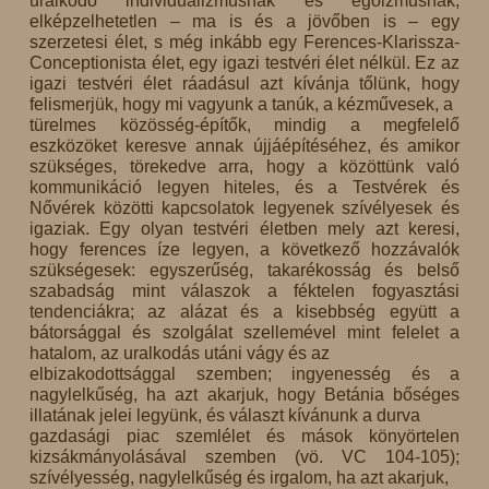
uralkodó individualizmusnak és egoizmusnak,
elképzelhetetlen – ma is és a jövőben is – egy
szerzetesi élet, s még inkább egy Ferences-Klarissza-
Conceptionista élet, egy igazi testvéri élet nélkül. Ez az
igazi testvéri élet ráadásul azt kívánja tőlünk, hogy
felismerjük, hogy mi vagyunk a tanúk, a kézművesek, a
türelmes közösség-építők, mindig a megfelelő
eszközöket keresve annak újjáépítéséhez, és amikor
szükséges, törekedve arra, hogy a közöttünk való
kommunikáció legyen hiteles, és a Testvérek és
Nővérek közötti kapcsolatok legyenek szívélyesek és
igaziak. Egy olyan testvéri életben mely azt keresi,
hogy ferences íze legyen, a következő hozzávalók
szükségesek: egyszerűség, takarékosság és belső
szabadság mint válaszok a féktelen fogyasztási
tendenciákra; az alázat és a kisebbség együtt a
bátorsággal és szolgálat szellemével mint felelet a
hatalom, az uralkodás utáni vágy és az
elbizakodottsággal szemben; ingyenesség és a
nagylelkűség, ha azt akarjuk, hogy Betánia bőséges
illatának jelei legyünk, és választ kívánunk a durva
gazdasági piac szemlélet és mások könyörtelen
kizsákmányolásával szemben (vö. VC 104-105);
szívélyesség, nagylelkűség és irgalom, ha azt akarjuk,