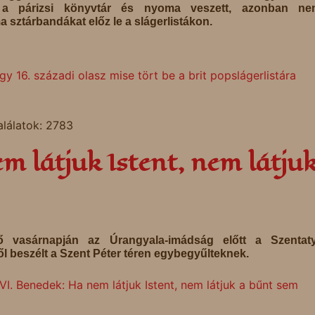
ta a párizsi könyvtár és nyoma veszett, azonban ne
a sztárbandákat előz le a slágerlistákon.
y 16. századi olasz mise tört be a brit popslágerlistára
alálatok: 2783
m látjuk Istent, nem látjuk
ő vasárnapján az Úrangyala-imádság előtt a Szentat
ől beszélt a Szent Péter téren egybegyűlteknek.
I. Benedek: Ha nem látjuk Istent, nem látjuk a bűnt sem