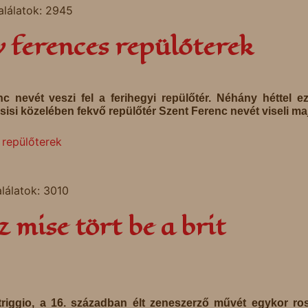
alálatok: 2945
gy ferences repülőterek
 nevét veszi fel a ferihegyi repülőtér. Néhány héttel ez
isi közelében fekvő repülőtér Szent Ferenc nevét viseli ma
 repülőterek
alálatok: 3010
z mise tört be a brit
riggio, a 16. században élt zeneszerző művét egykor ro