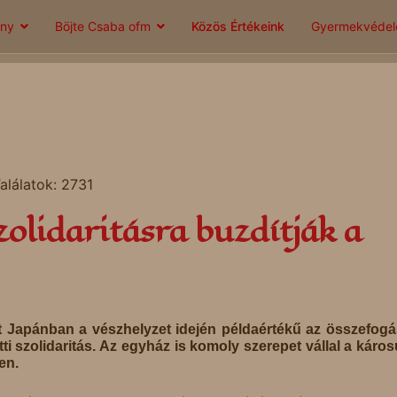
ány
Böjte Csaba ofm
Közös Értékeink
Gyermekvéde
alálatok: 2731
olidaritásra buzdítják a
nt Japánban a vészhelyzet idején példaértékű az összefogá
i szolidaritás. Az egyház is komoly szerepet vállal a káros
en.