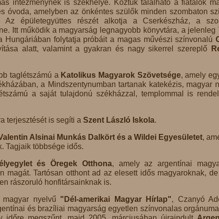
s intézménynek is székhelye. Köztük található a fiatalok m
s óvoda, amelyben az önkéntes szülők minden szombaton sz
. Az épületegyüttes részét alkotja a Cserkészház, a sz
ne. Itt működik a magyarság legnagyobb könyvtára, a jelenleg
a Hungáriában folytatja próbáit a magas művészi színvonalú
yítása alatt, valamint a gyakran és nagy sikerrel szereplő
R
bb taglétszámú a
Katolikus Magyarok Szövetsége
, amely egy
ékházában, a Mindszentynumban tartanak katekézis, magyar n
létszámú a saját tulajdonú székházzal, templommal is rende
 terjesztését is segíti a
Szent László Iskola
.
Valentin Alsinai Munkás Dalkört és a Wildei Egyesületet
, am
. Tagjaik többsége idős.
lyegylet és Öregek Otthona
, amely az argentínai magy
nn magát. Tartósan otthont ad az elesett idős magyaroknak, de
sen rászoruló honfitársainknak is.
a magyar nyelvű
"Dél-amerikai Magyar Hírlap"
, Czanyó Ad
entínai és brazíliai magyarság egyetlen színvonalas orgánuma 
y időre megszűnt, majd 2005. márciusában újraindult
Argen