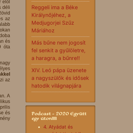
 elől
Reggeli ima a Béke
 déli
Rövid
Királynőjéhez, a
és az
Medjugorjei Szűz
alabb
sokan
Máriához
doba
an és
Más bűne nem jogosít
9 óta
fel senkit a gyűlöletre,
a haragra, a bűnre!!
 nagy
élyes
XIV. Leó pápa üzenete
nkkel
a nagyszülők és idősek
zi az
hatodik világnapjára
n. A
likus
rilis
se és
Podcast - 2020 Együtt
egy úton!!!!
zmény
4. Atyádat és