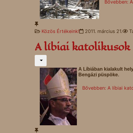
Bővebben: A 
Közös Értékeink!
2011. március 21.
T
A líbiai katolikuso
A Líbiában kialakult hel
Bengázi püspöke.
Bővebben: A líbiai ka