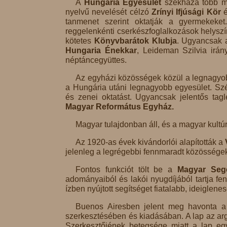
A
Hungária Egyesület
székháza több má
nyelvű nevelését célzó
Zrínyi Ifjúsági Kör
é
tanmenet szerint oktatják a gyermekeket
reggelenkénti cserkészfoglalkozások helyszí
kötetes
Könyvbarátok Klubja
. Ugyancsak 
Hungaria
Énekkar
, Leideman Szilvia irán
néptáncegyüttes.
Az egyházi közösségek közül a legnagyo
a Hungária utáni legnagyobb egyesület. Sz
és zenei oktatást. Ugyancsak jelentős tag
Magyar Református Egyház.
Magyar tulajdonban áll, és a magyar kultúra
Az 1920-as évek kivándorlói alapították a
jelenleg a legrégebbi fennmaradt közösségek
Fontos funkciót tölt be a
Magyar Segé
adományaiból és lakói nyugdíjából tartja fe
ízben nyújtott segítséget fiatalabb, ideiglene
Buenos Airesben jelent meg havonta 
szerkesztésében és kiadásában. A lap az arg
Szerkesztőjének betegsége miatt a lap eg