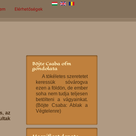
lem
Elérhetőségek
Böjte Csaba ofm
gondolata
A tökéletes szeretetet
keressük sóvárogva
ezen a földön, de ember
soha nem tudja teljesen
betölteni a vágyainkat.
(Böjte Csaba: Ablak a
Végtelenre)
s, az
ultak