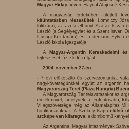
Magyar Hírlap
néven, Haynal Alajosné Kess
A magyarság érdekében kifejtett te
kitüntetésben részesültek
: Lomniczy Józs
főtitkára), az azóta elhunyt Száraz István
László (a Segélyegylet és a Szent István Ör
Ifjúsági Kör tanára) és Leidemann Sylvia (
László Iskola igazgatója.
A
Magyar-Argentin Kereskedelmi é
fejlesztését tűzte ki fő céljául.
2004. november 27-én
- 7 évi előkészítő és szervezőmunka, vala
nagykövetségünkkel együtt az argentin h
Magyarország Teret (Plaza Hungría) Buen
A Magyarország Tér felavatásakor az arge
emlékművet, amelynek a legfontosabb,
kö
Világszövetsége még az Államalapítás Mil
honfitársainknak. A Székely Kapu
elülső 
arcképe van kifaragva
, a dombormű kétnyelv
Az Argentínai Magyar Intézmények Szövet