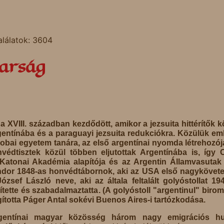
alálatok: 3604
arság
a XVIII. században kezdődött, amikor a jezsuita hittérítők k
ntínába és a paraguayi jezsuita redukciókra. Közülük eml
dobai egyetem tanára, az első argentínai nyomda létrehozój
édtisztek közül többen eljutottak Argentínába is, így
Katonai Akadémia alapítója és az Argentin Államvasutak
ndor
1848-as honvédtábornok, aki az USA első nagykövete
József László
neve, aki az általa feltalált golyóstollat 19
tette és szabadalmaztatta. (A golyóstoll "argentinul" birom
ította
Páger Antal
sokévi Buenos Aires-i tartózkodása.
rgentínai magyar közösség három nagy emigrációs hu