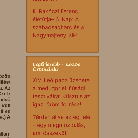
II. Rákóczi Ferenc
életútja– 6. Nap: A
szabadságharc és a
Nagymajtényi sík!
Legfrissebb - Közös
Értékeink!
özött
XIV. Leó pápa üzenete
ítést
a međugorjei ifjúsági
a. Az
Czetz
fesztiválra: Krisztus az
 első
igazi öröm forrása!
 volt
40-es
Térden állva az ég felé
e.) A
– egy megmozdulás,
ami összeköt
llám