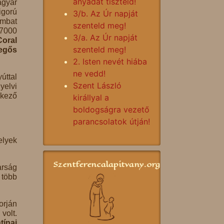
anyádat tiszteld!
agyar
igorú
3/b. Az Úr napját
ombat
szenteld meg!
 7000
3/a. Az Úr napját
Coral
szenteld meg!
egős
2. Isten nevét hiába
ne vedd!
úttal
Szent László
yelvi
lkező
királlyal a
boldogságra vezető
parancsolatok útján!
elyek
Szentferencalapitvany.org
arság
 több
orján
volt.
tínai