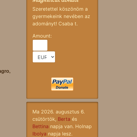
Magnificat donate
Szeretettel köszönöm a
gyermekeink nevében az
adományt! Csaba t.
Amount:
agro,
Ma 2026. augusztus 6.
csütörtök,
Berta
és
Bettina
napja van. Holnap
Ibolya
napja lesz.