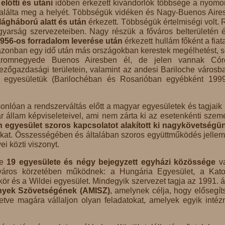
 előtti és utáni
időben érkezett kivándorlók többsége a nyomor
alálta meg a helyét. Többségük vidéken és Nagy-Buenos Aires
világháború alatt és után
érkezett. Többségük értelmiségi volt. 
magyarság szervezeteiben. Nagy részük a főváros belterületén 
956-os forradalom leverése után
érkezett hullám főként a fiat
k azonban egy idő után más országokban kerestek megélhetést, 
háromnegyede Buenos Airesben él, de jelen vannak Cór
zőgazdasági területein, valamint az andesi Bariloche városb
já egyesületük (Barilochéban és Rosarióban egyébként 199
lóan a rendszerváltás előtt a magyar egyesületek és tagjaik
ar állam képviseleteivel, ami nem zárta ki az esetenkénti szem
 egyesület szoros kapcsolatot alakított ki nagykövetségü
nkat. Összességében és általában szoros együttműködés jellem
i közti viszonyt.
te
19 egyesülete és négy bejegyzett egyházi közössége
va
őváros körzetében működnek: a Hungária Egyesület, a Kato
ör és a Wildei egyesület. Mindegyik szervezet tagja az 1991. áp
nyek Szövetségének (AMISZ)
, amelynek célja, hogy elősegít
letve magára vállaljon olyan feladatokat, amelyek egyik inté