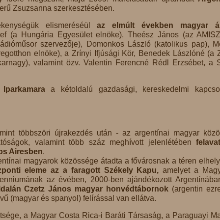
erű Zsuzsanna szerkesztésében.
vékenységük elismeréséül
az elmúlt években magyar ál
ef (a Hungária Egyesület elnöke), Theész János (az AMISZ
 (rádióműsor szervezője), Domonkos László (katolikus pap), M
egotthon elnöke), a Zrínyi Ifjúsági Kör, Benedek Lászlóné (a Z
karnagy), valamint özv. Valentin Ferencné Rédl Erzsébet, a 
s Iparkamara
a kétoldalú gazdasági, kereskedelmi kapcso
mint többszöri újrakezdés után - az argentínai magyar köz
atóságok, valamint több száz meghívott jelenlétében
felava
os Airesben
.
ntínai magyarok közössége átadta a fővárosnak a téren elhely
zponti eleme az a faragott Székely Kapu,
amelyet a Magy
lenniumának az évében, 2000-ben ajándékozott Argentínába
oldalán Czetz János magyar honvédtábornok
(argentin ezr
ű (magyar és spanyol) felírással van ellátva.
sége, a Magyar Costa Rica-i Baráti Társaság, a Paraguayi M