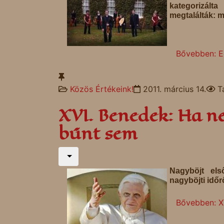
kategorizál
megtalálták: m
Bővebben: Eg
Közös Értékeink!
2011. március 14.
T
XVI. Benedek: Ha ne
bűnt sem
Nagyböjt els
nagyböjti időr
Bővebben: XV