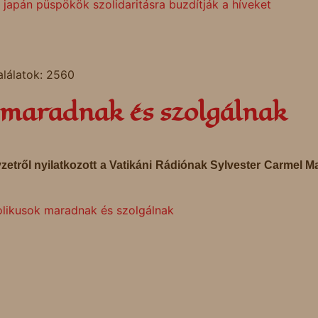
japán püspökök szolidaritásra buzdítják a híveket
alálatok: 2560
k maradnak és szolgálnak
yzetről nyilatkozott a Vatikáni Rádiónak Sylvester Carmel M
tolikusok maradnak és szolgálnak