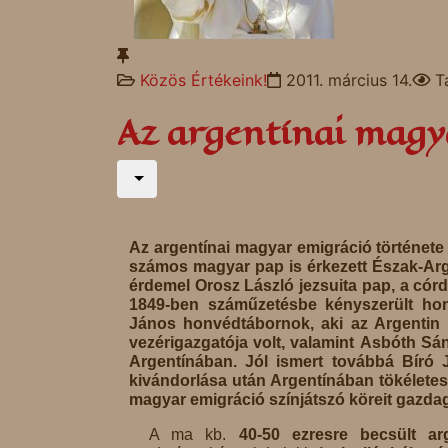
Közös Értékeink!
2011. március 14.
T
Az argentínai magy
Az argentínai
magyar emigráció története
számos magyar pap is érkezett Észak-Arge
érdemel
Orosz László
jezsuita pap, a cór
1849-ben száműzetésbe kényszerült honv
János
honvédtábornok, aki az Argentin 
vezérigazgatója volt, valamint
Asbóth Sá
Argentínában. Jól ismert továbbá
Bíró 
kivándorlása után Argentínában tökéletesí
magyar emigráció színjátszó köreit gazdag
A ma kb.
40-50 ezresre becsült a