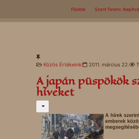
Főoldal
Szent Ferenc Alapítv
Közös Értékeink!
2011. március 22.
T
A japán püspökök sz
híveket
A hírek szeri
emberek között
megsegítéséb