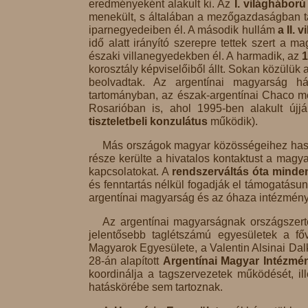
eredményeként alakult ki. Az
I. világháború
menekült, s általában a mezőgazdaságban t
iparnegyedeiben él. A második hullám
a II. 
idő alatt irányító szerepre tettek szert a 
északi villanegyedekben él. A harmadik, az
1
korosztály képviselőiből állt. Sokan közülü
beolvadtak. Az argentínai magyarság 
tartományban, az észak-argentínai Chaco me
Rosarióban is, ahol 1995-ben alakult új
tiszteletbeli konzulátus
működik).
Más országok magyar közösségeihez hason
része kerülte a hivatalos kontaktust a magy
kapcsolatokat. A
rendszerváltás óta minden
és fenntartás nélkül fogadják el támogatásu
argentínai magyarság és az óhaza intézménye
Az argentínai magyarságnak országszer
jelentősebb taglétszámú egyesületek a f
Magyarok Egyesülete, a Valentin Alsinai Dalk
28-án alapított
Argentínai Magyar Intézmé
koordinálja a tagszervezetek működését, il
hatáskörébe sem tartoznak.