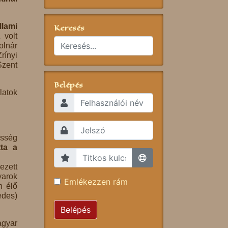
Keresés
lami
 volt
olnár
rínyi
Szent
Belépés
latok
össég
tta a
ezett
arok
Emlékezzen rám
n élő
edes)
Belépés
agyar