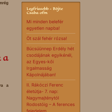
mrég
Legfrissebb - Böjte
Csaba ofm
Mi minden belefér
egyetlen napba!
Öt szál fehér rózsa!
Búcsúünnep Erdély hét
 a
csodájának egyikénél,
az Egyes-kői
Irgalmasság
Kápolnájában!
II. Rákóczi Ferenc
ya a
életútja- 7. nap:
Nagymajténytól
Rodostóig – A ferences
fejedelem