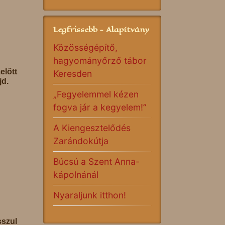
Legfrissebb - Alapítvány
Közösségépítő,
hagyományőrző tábor
előtt
Keresden
jd.
„Fegyelemmel kézen
fogva jár a kegyelem!”
A Kiengesztelődés
Zarándokútja
Búcsú a Szent Anna-
kápolnánál
Nyaraljunk itthon!
sszul