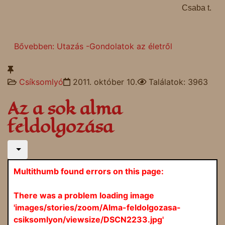
Csaba t.
Bővebben: Utazás -Gondolatok az életről
Csíksomlyó
2011. október 10.
Találatok: 3963
Az a sok alma
feldolgozása
Multithumb found errors on this page:
There was a problem loading image
'images/stories/zoom/Alma-feldolgozasa-
csiksomlyon/viewsize/DSCN2233.jpg'