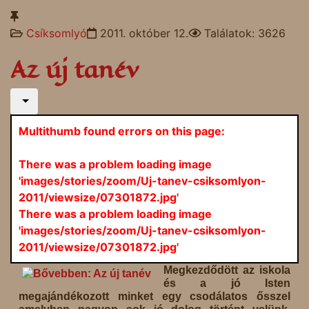
Csíksomlyó
2011. október 12.
Találatok: 3626
Az új tanév
Multithumb found errors on this page:
There was a problem loading image
'images/stories/zoom/Uj-tanev-csiksomlyon-
2011/viewsize/07301872.jpg'
There was a problem loading image
'images/stories/zoom/Uj-tanev-csiksomlyon-
2011/viewsize/07301872.jpg'
Megkezdődött az iskola
és a jó Isten
megajándékozott minket egy csodálatos ősszel