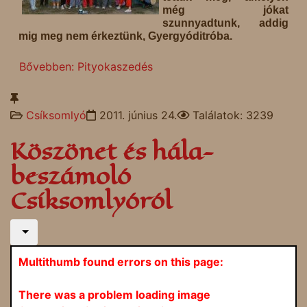
még jókat
szunnyadtunk, addig
mig meg nem érkeztünk, Gyergyóditróba.
Bővebben: Pityokaszedés
Csíksomlyó
2011. június 24.
Találatok: 3239
Köszönet és hála-
beszámoló
Csíksomlyóról
Multithumb found errors on this page:
There was a problem loading image