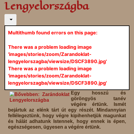
Lengyelországba
Multithumb found errors on this page:
There was a problem loading image
'images/stories/zoom/Zarandoklat-
lengyelorszagba/viewsize/DSCF3890.jpg'
There was a problem loading image
'images/stories/zoom/Zarandoklat-
lengyelorszagba/viewsize/DSCF3890.jpg'
Egy hosszú és
göröngyös tanév
végére értünk. Ismét
bejártuk az elénk tárt út egy részét. Mindannyian
fellélegeztünk, hogy végre kipihenhetjük magunkat
és hálát adhatunk Istennek, hogy ennek is épen,
egészségesen, ügyesen a végére értünk.