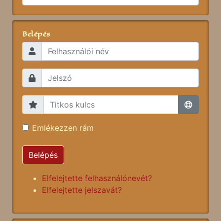
Belépés
Emlékezzen rám
Belépés
Elfelejtette felhasználónevét?
Elfelejtette jelszavát?