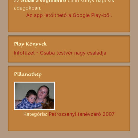
az
Ablak a végtelenre
című könyv napi kis
adagokban.
Az app letölthető a Google Play-ből.
Play Könyvek
Infofüzet - Csaba testvér nagy családja
Pillanatkép
Kategória:
Petrozsenyi tanévzáró 2007