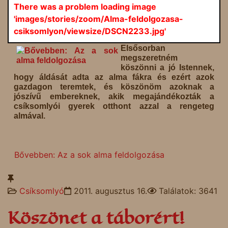
There was a problem loading image
'images/stories/zoom/Alma-feldolgozasa-
csiksomlyon/viewsize/DSCN2233.jpg'
Elsősorban
megszeretném
köszönni a jó Istennek,
hogy áldását adta az alma fákra és ezért azok
gazdagon teremtek, és köszönöm azoknak a
jószívű embereknek, akik megajándékozták a
csíksomlyói gyerek otthont azzal a rengeteg
almával.
Bővebben: Az a sok alma feldolgozása
Csíksomlyó
2011. augusztus 16.
Találatok: 3641
Köszönet a táborért!