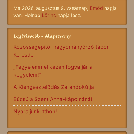
Ma 2026. augusztus 9. vasárnap,
Emőd
napja
van. Holnap
Lőrinc
napja lesz.
Legfrissebb - Alapítvány
Közösségépítő, hagyományőrző tábor
Keresden
„Fegyelemmel kézen fogva jár a
kegyelem!”
A Kiengesztelődés Zarándokútja
Búcsú a Szent Anna-kápolnánál
Nyaraljunk itthon!