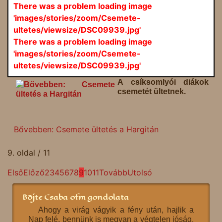
There was a problem loading image
'images/stories/zoom/Csemete-
ultetes/viewsize/DSC09939.jpg'
There was a problem loading image
'images/stories/zoom/Csemete-
ultetes/viewsize/DSC09939.jpg'
A csíksomlyói diákok
csemetét ültetnek.
Bővebben: Csemete ültetés a Hargitán
9. oldal / 11
Első
Előző
2
3
4
5
6
7
8
9
10
11
Tovább
Utolsó
Böjte Csaba ofm gondolata
Ahogy a virág vágyik a fény után, hajlik a
Nap felé, bennünk is megvan a végtelen jóság,