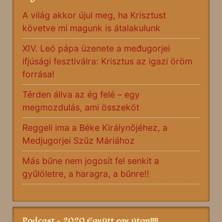
A világ akkor újul meg, ha Krisztust
követve mi magunk is átalakulunk
XIV. Leó pápa üzenete a međugorjei
ifjúsági fesztiválra: Krisztus az igazi öröm
forrása!
Térden állva az ég felé – egy
megmozdulás, ami összeköt
Reggeli ima a Béke Királynőjéhez, a
Medjugorjei Szűz Máriához
Más bűne nem jogosít fel senkit a
gyűlöletre, a haragra, a bűnre!!
Podcast - 2020 Együtt egy úton!!!!