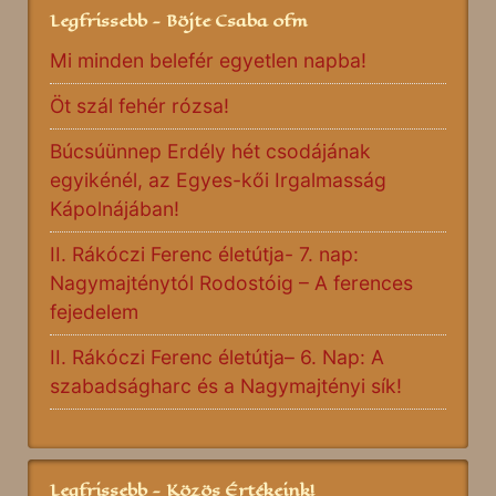
Legfrissebb - Böjte Csaba ofm
Mi minden belefér egyetlen napba!
Öt szál fehér rózsa!
Búcsúünnep Erdély hét csodájának
egyikénél, az Egyes-kői Irgalmasság
Kápolnájában!
II. Rákóczi Ferenc életútja- 7. nap:
Nagymajténytól Rodostóig – A ferences
fejedelem
II. Rákóczi Ferenc életútja– 6. Nap: A
szabadságharc és a Nagymajtényi sík!
Legfrissebb - Közös Értékeink!