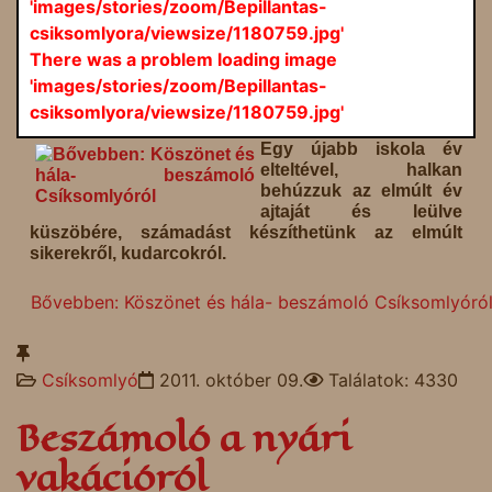
'images/stories/zoom/Bepillantas-
csiksomlyora/viewsize/1180759.jpg'
There was a problem loading image
'images/stories/zoom/Bepillantas-
csiksomlyora/viewsize/1180759.jpg'
Egy újabb iskola év
elteltével, halkan
behúzzuk az elmúlt év
ajtaját és leülve
küszöbére, számadást készíthetünk az elmúlt
sikerekről, kudarcokról.
Bővebben: Köszönet és hála- beszámoló Csíksomlyóró
Csíksomlyó
2011. október 09.
Találatok: 4330
Beszámoló a nyári
vakációról