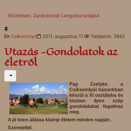
Bővebben: Zarándoklat Lengyelországba
Csíksomlyó
2011. augusztus 17.
Találatok: 3882
Utazás -Gondolatok az
életről
Pap Zselyke, a
Csíksomlyói házunkban
készül a XI osztályba és
közben ilyen szép
gondolatokat fogalmaz
meg.
A jó Isten áldása kísérje életem minden napján.
Szeretettel,