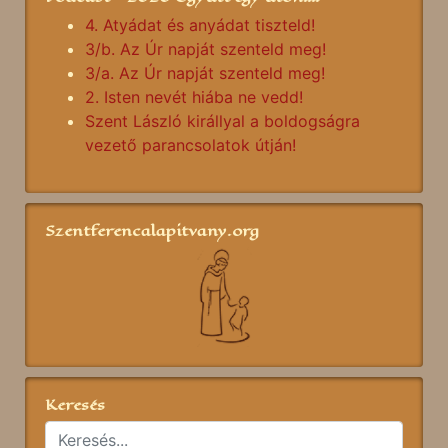
4. Atyádat és anyádat tiszteld!
3/b. Az Úr napját szenteld meg!
3/a. Az Úr napját szenteld meg!
2. Isten nevét hiába ne vedd!
Szent László királlyal a boldogságra
vezető parancsolatok útján!
Szentferencalapitvany.org
Keresés