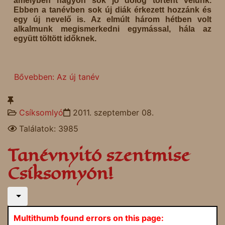
amelyben nagyon sok jó dolog történt velünk.
Ebben a tanévben sok új diák érkezett hozzánk és
egy új nevelő is. Az elmúlt három hétben volt
alkalmunk megismerkedni egymással, hála az
együtt töltött időknek.
Bővebben: Az új tanév
Csíksomlyó
2011. szeptember 08.
Találatok: 3985
Tanévnyitó szentmise
Csíksomyón!
Multithumb found errors on this page: