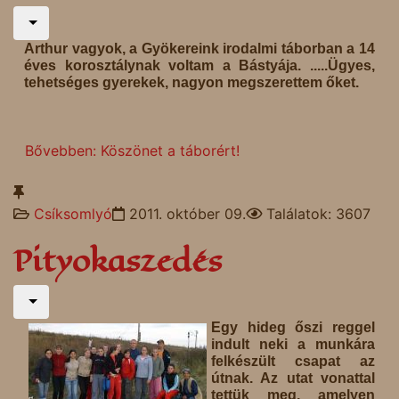
Arthur vagyok, a Gyökereink irodalmi táborban a 14
éves korosztálynak voltam a Bástyája. .....Ügyes,
tehetséges gyerekek, nagyon megszerettem őket.
Bővebben: Köszönet a táborért!
Csíksomlyó
2011. október 09.
Találatok: 3607
Pityokaszedés
Egy hideg őszi reggel
indult neki a munkára
felkészült csapat az
útnak. Az utat vonattal
tettük meg, amelyen