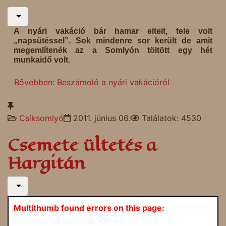
A nyári vakáció bár hamar eltelt, tele volt
„napsütéssel”. Sok mindenre sor került de amit
megemlítenék az a Somlyón töltött egy hét
munkaidő volt.
Bővebben: Beszámoló a nyári vakációról
Csíksomlyó
2011. június 06.
Találatok: 4530
Csemete ültetés a
Hargitán
Multithumb found errors on this page: