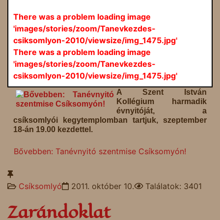
There was a problem loading image
'images/stories/zoom/Tanevkezdes-
csiksomlyon-2010/viewsize/img_1475.jpg'
There was a problem loading image
'images/stories/zoom/Tanevkezdes-
csiksomlyon-2010/viewsize/img_1475.jpg'
A Szent István
Kollégium harmadik
évnyitóját, a
csíksomlyói kegytemplomban tartjuk, szeptember
18-án 19.00 kezdettel.
Bővebben: Tanévnyitó szentmise Csíksomyón!
Csíksomlyó
2011. október 10.
Találatok: 3401
Zarándoklat