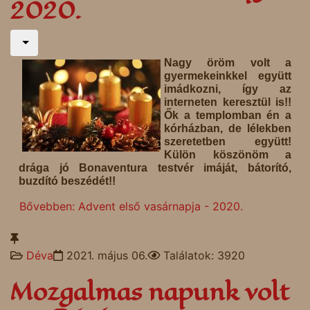
2020.
Nagy öröm volt a
gyermekeinkkel együtt
imádkozni, így az
interneten keresztül is!!
Ők a templomban én a
kórházban, de lélekben
szeretetben együtt!
Külön köszönöm a
drága jó Bonaventura testvér imáját, bátorító,
buzdító beszédét!!
Bővebben: Advent első vasárnapja - 2020.
Déva
2021. május 06.
Találatok: 3920
Mozgalmas napunk volt