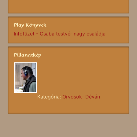
Play Könyvek
Infofüzet - Csaba testvér nagy családja
Pillanatkép
Kategória:
Orvosok- Déván