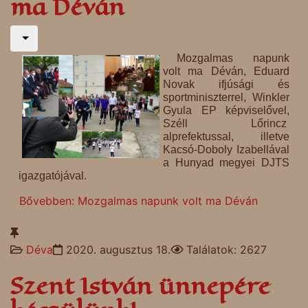
ma Déván
Mozgalmas napunk
volt ma Déván, Eduard
Novak ifjúsági és
sportminiszterrel, Winkler
Gyula EP képviselővel,
Széll Lőrincz
alprefektussal, illetve
Kacsó-Doboly Izabellával
a Hunyad megyei DJTS
igazgatójával.
Bővebben: Mozgalmas napunk volt ma Déván
Déva
2020. augusztus 18.
Találatok: 2627
Szent István ünnepére