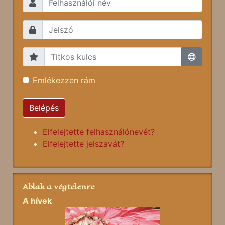
Emlékezzen rám
Belépés
Elfelejtette felhasználónevét?
Elfelejtette jelszavát?
Ablak a végtelenre
A hívek