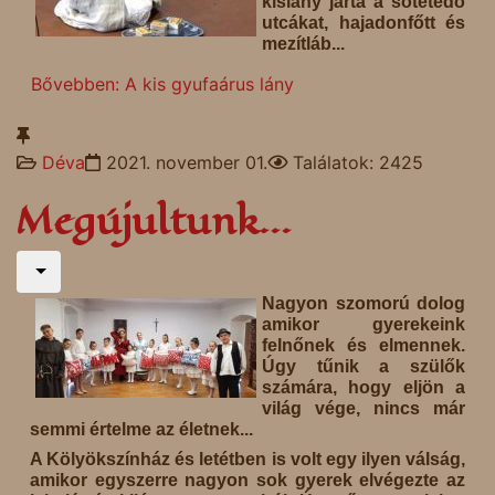
kislány járta a sötétedő
utcákat, hajadonfőtt és
mezítláb...
Bővebben: A kis gyufaárus lány
Déva
2021. november 01.
Találatok: 2425
Megújultunk...
Nagyon szomorú dolog
amikor gyerekeink
felnőnek és elmennek.
Úgy tűnik a szülők
számára, hogy eljön a
világ vége, nincs már
semmi értelme az életnek...
A Kölyökszínház és letétben is volt egy ilyen válság,
amikor egyszerre nagyon sok gyerek elvégezte az