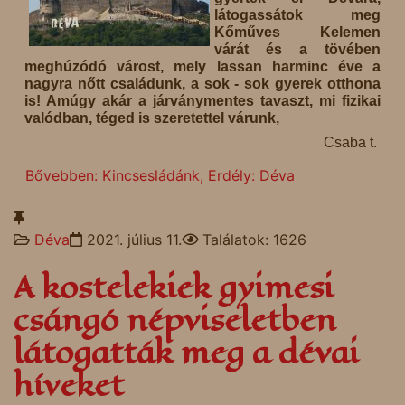
látogassátok meg
Kőműves Kelemen
várát és a tövében
meghúzódó várost, mely lassan harminc éve a
nagyra nőtt családunk, a sok - sok gyerek otthona
is! Amúgy akár a járványmentes tavaszt, mi fizikai
valódban, téged is szeretettel várunk,
Csaba t.
Bővebben: Kincsesládánk, Erdély: Déva
Déva
2021. július 11.
Találatok: 1626
A kostelekiek gyimesi
csángó népviseletben
látogatták meg a dévai
híveket