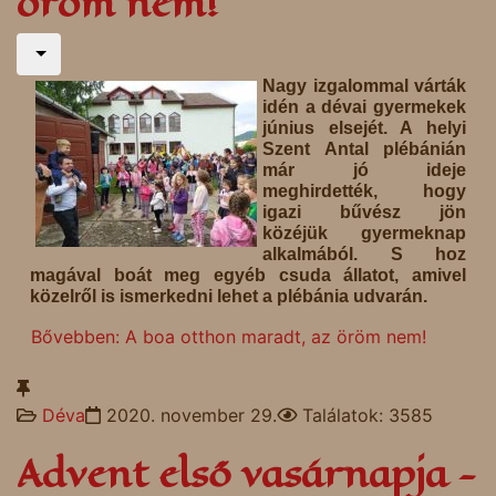
öröm nem!
Nagy izgalommal várták
idén a dévai gyermekek
június elsejét. A helyi
Szent Antal plébánián
már jó ideje
meghirdették, hogy
igazi bűvész jön
közéjük gyermeknap
alkalmából. S hoz
magával boát meg egyéb csuda állatot, amivel
közelről is ismerkedni lehet a plébánia udvarán.
Bővebben: A boa otthon maradt, az öröm nem!
Déva
2020. november 29.
Találatok: 3585
Advent első vasárnapja -