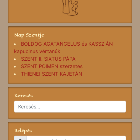
Nap Szentje
BOLDOG AGATANGELUS és KASSZIÁN
kapucinus vértanúk
SZENT II. SIXTUS PÁPA
SZENT POIMEN szerzetes
THIENEI SZENT KAJETÁN
Keresés
Belépés