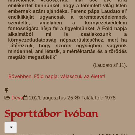
emlékeztet bennünket, hogy a teremtett világ Isten
embernek szánt ajándéka. Ferenc pápa Laudato si’
enciklikáját ugyancsak a teremtésvédelemnek
szentelte, amelyben a környezetvédelem
fontosságára hívja fel a figyelmünket. A Föld napja
alkalmából mi is csatlakozunk a
környezettudatosság népszerűsítéséhez, mert ha
„átérezzük, hogy szoros egységben vagyunk
mindennel, ami létezik, a mértéktartás és a törődés
magától megszületik”
(Laudato si’ 11).
Bővebben: Föld napja: válasszuk az életet!
Déva
2021. augusztus 25.
Találatok: 1978
Sporttábor Ivóban