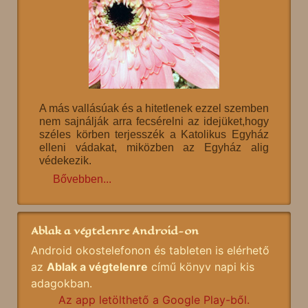
A más vallásúak és a hitetlenek ezzel szemben
nem sajnálják arra fecsérelni az idejüket,hogy
széles körben terjesszék a Katolikus Egyház
elleni vádakat, miközben az Egyház alig
védekezik.
Bővebben...
Ablak a végtelenre Android-on
Android okostelefonon és tableten is elérhető
az
Ablak a végtelenre
című könyv napi kis
adagokban.
Az app letölthető a Google Play-ből.