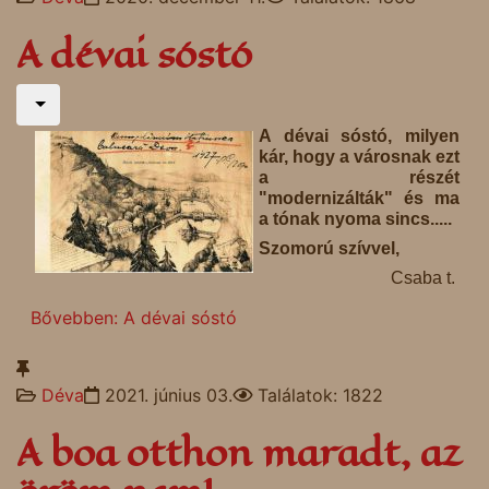
A dévai sóstó
A dévai sóstó, milyen
kár, hogy a városnak ezt
a részét
"modernizálták" és ma
a tónak nyoma sincs.....
Szomorú szívvel,
Csaba t.
Bővebben: A dévai sóstó
Déva
2021. június 03.
Találatok: 1822
A boa otthon maradt, az