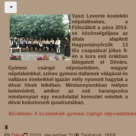
Vaszi Levente kosteleki
népdalénekes, a
Fölszállott a páva 2014-
es közönségdíjasa az
általa alapított
Hagyományőrzők 13
fős csapatával július 9-
én a kora esti órákban
látogatott el Dévára.
Gyimesi csángó népviseletben, magyar
népdalainkkal, színes gyimesi dallamok világával és
vallásos énekeikkel igazán mély nyomott hagytak a
dévai hívek lelkében. Mindannyiunkban mélyen
beleivódott, amikor az esti harangszóra
mindannyian egy mozdulattal keresztet vetettek a
dévai kolostorunk quadrumában.
Bővebben: A kostelekiek gyimesi csángó népviseletben
Déva
2020. december 11.
Találatok: 1868