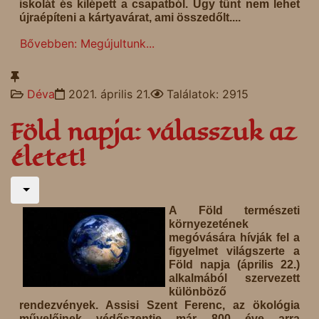
iskolát és kilépett a csapatból. Úgy tűnt nem lehet
újraépíteni a kártyavárat, ami összedőlt....
Bővebben: Megújultunk...
Déva
2021. április 21.
Találatok: 2915
Föld napja: válasszuk az
életet!
A Föld természeti
környezetének
megóvására hívják fel a
figyelmet világszerte a
Föld napja (április 22.)
alkalmából szervezett
különböző
rendezvények. Assisi Szent Ferenc, az ökológia
művelőinek védőszentje már 800 éve arra