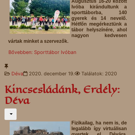
Augusztus 16-20 között
Ivóba kirándultunk a
sporttáborba, 140
gyerek és 14 nevelő.
Hétfőn megérkeztünk a
tábor helyszínére, ahol
nagyon kedvesen
vártak minket a szervezők.
Bővebben: Sporttábor Ivóban
Déva
2020. december 19.
Találatok: 2020
Kincsesládánk, Erdély:
Déva
Fizikailag, ha nem is, de
legalább így virtuálisan
gyertek el Dévára,