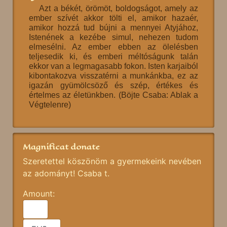
Azt a békét, örömöt, boldogságot, amely az
ember szívét akkor tölti el, amikor hazaér,
amikor hozzá tud bújni a mennyei Atyjához,
Istenének a kezébe simul, nehezen tudom
elmesélni. Az ember ebben az ölelésben
teljesedik ki, és emberi méltóságunk talán
ekkor van a legmagasabb fokon. Isten karjaiból
kibontakozva visszatérni a munkánkba, ez az
igazán gyümölcsöző és szép, értékes és
értelmes az életünkben. (Böjte Csaba: Ablak a
Végtelenre)
Magnificat donate
Szeretettel köszönöm a gyermekeink nevében
az adományt! Csaba t.
Amount: