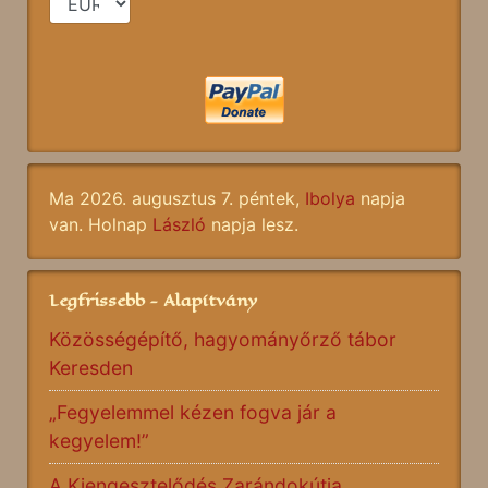
Ma 2026. augusztus 7. péntek,
Ibolya
napja
van. Holnap
László
napja lesz.
Legfrissebb - Alapítvány
Közösségépítő, hagyományőrző tábor
Keresden
„Fegyelemmel kézen fogva jár a
kegyelem!”
A Kiengesztelődés Zarándokútja