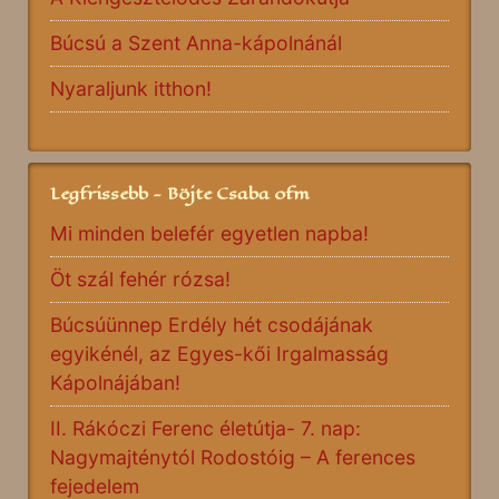
Búcsú a Szent Anna-kápolnánál
Nyaraljunk itthon!
Legfrissebb - Böjte Csaba ofm
Mi minden belefér egyetlen napba!
Öt szál fehér rózsa!
Búcsúünnep Erdély hét csodájának
egyikénél, az Egyes-kői Irgalmasság
Kápolnájában!
II. Rákóczi Ferenc életútja- 7. nap:
Nagymajténytól Rodostóig – A ferences
fejedelem