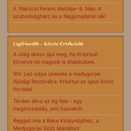
II. Rákóczi Ferenc életútja– 6. Nap: A
szabadságharc és a Nagymajtényi sík!
Legfrissebb - Közös Értékeink!
A világ akkor újul meg, ha Krisztust
követve mi magunk is átalakulunk
XIV. Leó pápa üzenete a međugorjei
ifjúsági fesztiválra: Krisztus az igazi öröm
forrása!
Térden állva az ég felé – egy
megmozdulás, ami összeköt
Reggeli ima a Béke Királynőjéhez, a
Medjugorjei Szűz Máriához