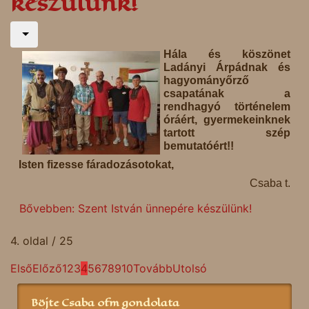
készülünk!
Hála és köszönet
Ladányi Árpádnak és
hagyományőrző
csapatának a
rendhagyó történelem
óráért, gyermekeinknek
tartott szép
bemutatóért!!
Isten fizesse fáradozásotokat,
Csaba t.
Bővebben: Szent István ünnepére készülünk!
4. oldal / 25
Első
Előző
1
2
3
4
5
6
7
8
9
10
Tovább
Utolsó
Böjte Csaba ofm gondolata