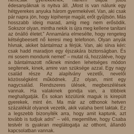
édesanyáknak is nyitva áll. „Most is van nálunk egy
hétgyerekes anyuka három gyermekével. Van, aki csak
pár napra jön, hogy kipihenje magát, erőt gyűjtsön. Más
hosszabb ideig marad, amíg meg nem erősödik.
Sokszor olyan, mintha nekik is újra meg kellene tanítani
az önálló életet.” Annamária elmesélte, hogy rengeteg
kétségbeesett nő keresi meg telefonon. Olyan anyák
hívnak, akiket bántalmaz a férjük. Van, aki sírva kéri:
csak hadd maradjon egy éjszakára biztonságban. És
mi sosem mondunk nemet” – mutat rá, hozzátéve, hogy
a bántalmazott nőknek minden lehetséges módon
segítenek, kinek, amire van szüksége azzal. Egy nagy
család része Az alapítvány vezetői, nevelői
közösségként működnek. „Ez olyan, mint egy
nagycsalád. Rendszeres ülések, megbeszélések
vannak. Ha valakinek gondja van, a többiek
meghallgatják. És sokan közülünk maguk is kirepült
gyerekek, mint én. Ma már az otthonok hetven
százalékát olyanok vezetik, akik valaha bent laktak. Ez
a legszebb bizonyíték arra, hogy amit kaptunk, azt
tovább is tudjuk adni” – véli, megemlítve, hogy Csaba
testvér is gyakran meglátogatja az otthont, állandó
kapcsolatban vannak.