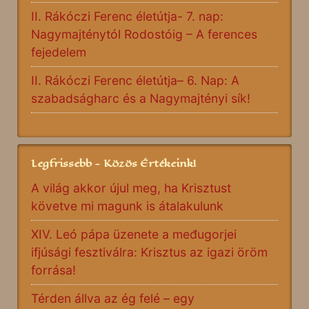
II. Rákóczi Ferenc életútja- 7. nap:
Nagymajténytól Rodostóig – A ferences
fejedelem
II. Rákóczi Ferenc életútja– 6. Nap: A
szabadságharc és a Nagymajtényi sík!
Legfrissebb - Közös Értékeink!
A világ akkor újul meg, ha Krisztust
követve mi magunk is átalakulunk
XIV. Leó pápa üzenete a međugorjei
ifjúsági fesztiválra: Krisztus az igazi öröm
forrása!
Térden állva az ég felé – egy