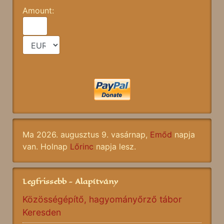
Amount:
Ma 2026. augusztus 9. vasárnap,
Emőd
napja
van. Holnap
Lőrinc
napja lesz.
Legfrissebb - Alapítvány
Közösségépítő, hagyományőrző tábor
Keresden