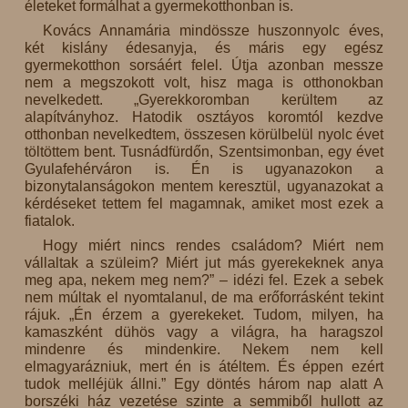
életeket formálhat a gyermekotthonban is.
Kovács Annamária mindössze huszonnyolc éves,
két kislány édesanyja, és máris egy egész
gyermekotthon sorsáért felel. Útja azonban messze
nem a megszokott volt, hisz maga is otthonokban
nevelkedett. „Gyerekkoromban kerültem az
alapítványhoz. Hatodik osztáyos koromtól kezdve
otthonban nevelkedtem, összesen körülbelül nyolc évet
töltöttem bent. Tusnádfürdőn, Szentsimonban, egy évet
Gyulafehérváron is. Én is ugyanazokon a
bizonytalanságokon mentem keresztül, ugyanazokat a
kérdéseket tettem fel magamnak, amiket most ezek a
fiatalok.
Hogy miért nincs rendes családom? Miért nem
vállaltak a szüleim? Miért jut más gyerekeknek anya
meg apa, nekem meg nem?” – idézi fel. Ezek a sebek
nem múltak el nyomtalanul, de ma erőforrásként tekint
rájuk. „Én érzem a gyerekeket. Tudom, milyen, ha
kamaszként dühös vagy a világra, ha haragszol
mindenre és mindenkire. Nekem nem kell
elmagyarázniuk, mert én is átéltem. És éppen ezért
tudok melléjük állni.” Egy döntés három nap alatt A
borszéki ház vezetése szinte a semmiből hullott az