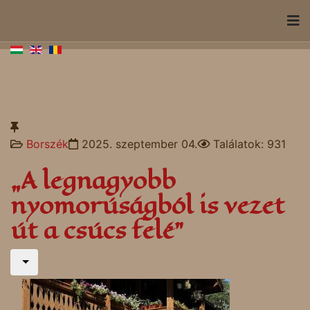
Borszék
2025. szeptember 04.
Találatok: 931
„A legnagyobb
nyomorúságból is vezet
út a csúcs felé”