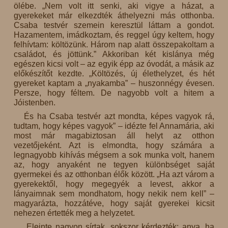
ölébe. „Nem volt itt senki, aki vigye a házat, a
gyerekeket már elkezdték áthelyezni más otthonba.
Csaba testvér szemein keresztül láttam a gondot.
Hazamentem, imádkoztam, és reggel úgy keltem, hogy
felhívtam: költözünk. Három nap alatt összepakoltam a
családot, és jöttünk.” Akkoriban két kislánya még
egészen kicsi volt – az egyik épp az óvodát, a másik az
előkészítőt kezdte. „Költözés, új élethelyzet, és hét
gyereket kaptam a „nyakamba” – huszonnégy évesen.
Persze, hogy féltem. De nagyobb volt a hitem a
Jóistenben.
És ha Csaba testvér azt mondta, képes vagyok rá,
tudtam, hogy képes vagyok” – idézte fel Annamária, aki
most már magabiztosan áll helyt az otthon
vezetőjeként. Azt is elmondta, hogy számára a
legnagyobb kihívás mégsem a sok munka volt, hanem
az, hogy anyaként ne tegyen különbséget saját
gyermekei és az otthonban élők között. „Ha azt várom a
gyerekektől, hogy megegyék a levest, akkor a
lányaimnak sem mondhatom, hogy nekik nem kell” –
magyarázta, hozzátéve, hogy saját gyerekei kicsit
nehezen értették meg a helyzetet.
„Eleinte nagyon sírtak, sokszor kérdezték: anya, ha