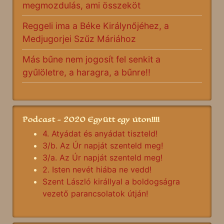
megmozdulás, ami összeköt
Reggeli ima a Béke Királynőjéhez, a
Medjugorjei Szűz Máriához
Más bűne nem jogosít fel senkit a
gyűlöletre, a haragra, a bűnre!!
Podcast - 2020 Együtt egy úton!!!!
4. Atyádat és anyádat tiszteld!
3/b. Az Úr napját szenteld meg!
3/a. Az Úr napját szenteld meg!
2. Isten nevét hiába ne vedd!
Szent László királlyal a boldogságra
vezető parancsolatok útján!