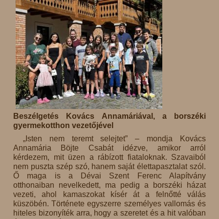
Beszélgetés Kovács Annamáriával, a borszéki
gyermekotthon vezetőjével
„Isten nem teremt selejtet” – mondja Kovács
Annamária Böjte Csabát idézve, amikor arról
kérdezem, mit üzen a rábízott fiataloknak. Szavaiból
nem puszta szép szó, hanem saját élettapasztalat szól.
Ő maga is a Dévai Szent Ferenc Alapítvány
otthonaiban nevelkedett, ma pedig a borszéki házat
vezeti, ahol kamaszokat kísér át a felnőtté válás
küszöbén. Története egyszerre személyes vallomás és
hiteles bizonyíték arra, hogy a szeretet és a hit valóban