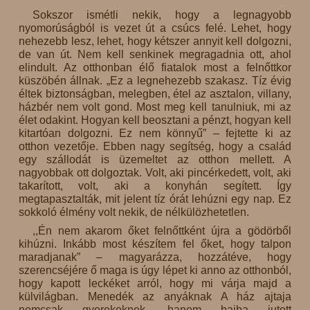
Sokszor ismétli nekik, hogy a legnagyobb
nyomorúságból is vezet út a csúcs felé. Lehet, hogy
nehezebb lesz, lehet, hogy kétszer annyit kell dolgozni,
de van út. Nem kell senkinek megragadnia ott, ahol
elindult. Az otthonban élő fiatalok most a felnőttkor
küszöbén állnak. „Ez a legnehezebb szakasz. Tíz évig
éltek biztonságban, melegben, étel az asztalon, villany,
házbér nem volt gond. Most meg kell tanulniuk, mi az
élet odakint. Hogyan kell beosztani a pénzt, hogyan kell
kitartóan dolgozni. Ez nem könnyű” – fejtette ki az
otthon vezetője. Ebben nagy segítség, hogy a család
egy szállodát is üzemeltet az otthon mellett. A
nagyobbak ott dolgoztak. Volt, aki pincérkedett, volt, aki
takarított, volt, aki a konyhán segített. Így
megtapasztalták, mit jelent tíz órát lehúzni egy nap. Ez
sokkoló élmény volt nekik, de nélkülözhetetlen.
,,Én nem akarom őket felnőttként újra a gödörből
kihúzni. Inkább most készítem fel őket, hogy talpon
maradjanak” – magyarázza, hozzátéve, hogy
szerencséjére ő maga is úgy lépet ki anno az otthonból,
hogy kapott leckéket arról, hogy mi várja majd a
külvilágban. Menedék az anyáknak A ház ajtaja
nemcsak gyerekeknek, hanem bajba jutott