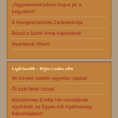
„Fegyelemmel kézen fogva jár a
kegyelem!”
A Kiengesztelődés Zarándokútja
Búcsú a Szent Anna-kápolnánál
Nyaraljunk itthon!
Legfrissebb - Böjte Csaba ofm
Mi minden belefér egyetlen napba!
Öt szál fehér rózsa!
Búcsúünnep Erdély hét csodájának
egyikénél, az Egyes-kői Irgalmasság
Kápolnájában!