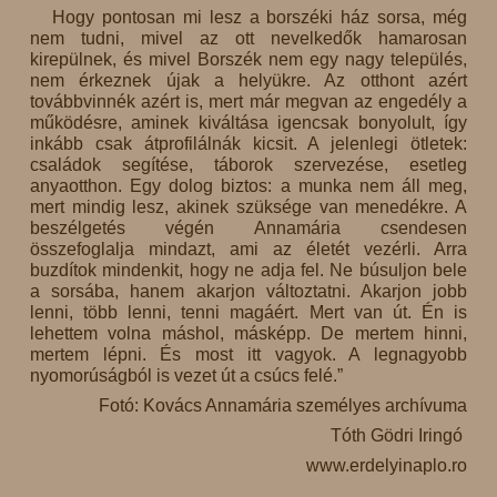
Hogy pontosan mi lesz a borszéki ház sorsa, még
nem tudni, mivel az ott nevelkedők hamarosan
kirepülnek, és mivel Borszék nem egy nagy település,
nem érkeznek újak a helyükre. Az otthont azért
továbbvinnék azért is, mert már megvan az engedély a
működésre, aminek kiváltása igencsak bonyolult, így
inkább csak átprofilálnák kicsit. A jelenlegi ötletek:
családok segítése, táborok szervezése, esetleg
anyaotthon. Egy dolog biztos: a munka nem áll meg,
mert mindig lesz, akinek szüksége van menedékre. A
beszélgetés végén Annamária csendesen
összefoglalja mindazt, ami az életét vezérli. Arra
buzdítok mindenkit, hogy ne adja fel. Ne búsuljon bele
a sorsába, hanem akarjon változtatni. Akarjon jobb
lenni, több lenni, tenni magáért. Mert van út. Én is
lehettem volna máshol, másképp. De mertem hinni,
mertem lépni. És most itt vagyok. A legnagyobb
nyomorúságból is vezet út a csúcs felé.”
Fotó: Kovács Annamária személyes archívuma
Tóth Gödri Iringó
www.erdelyinaplo.ro