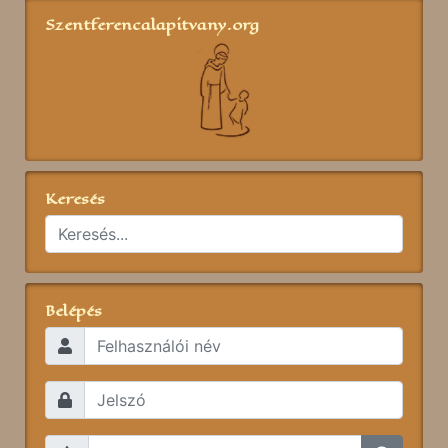
Szentferencalapitvany.org
Keresés
Belépés