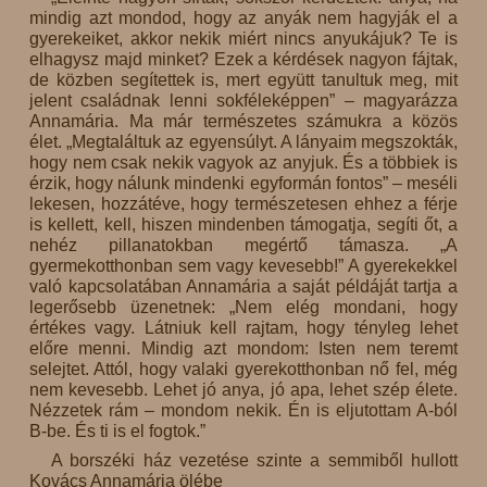
mindig azt mondod, hogy az anyák nem hagyják el a
gyerekeiket, akkor nekik miért nincs anyukájuk? Te is
elhagysz majd minket? Ezek a kérdések nagyon fájtak,
de közben segítettek is, mert együtt tanultuk meg, mit
jelent családnak lenni sokféleképpen” – magyarázza
Annamária. Ma már természetes számukra a közös
élet. „Megtaláltuk az egyensúlyt. A lányaim megszokták,
hogy nem csak nekik vagyok az anyjuk. És a többiek is
érzik, hogy nálunk mindenki egyformán fontos” – meséli
lekesen, hozzátéve, hogy természetesen ehhez a férje
is kellett, kell, hiszen mindenben támogatja, segíti őt, a
nehéz pillanatokban megértő támasza. „A
gyermekotthonban sem vagy kevesebb!” A gyerekekkel
való kapcsolatában Annamária a saját példáját tartja a
legerősebb üzenetnek: „Nem elég mondani, hogy
értékes vagy. Látniuk kell rajtam, hogy tényleg lehet
előre menni. Mindig azt mondom: Isten nem teremt
selejtet. Attól, hogy valaki gyerekotthonban nő fel, még
nem kevesebb. Lehet jó anya, jó apa, lehet szép élete.
Nézzetek rám – mondom nekik. Én is eljutottam A-ból
B-be. És ti is el fogtok.”
A borszéki ház vezetése szinte a semmiből hullott
Kovács Annamária ölébe