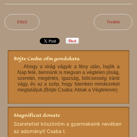
Előző
Tovább
Böjte Csaba ofm gondolata
Ahogy a virág vágyik a fény után, hajlik a
Nap felé, bennünk is megvan a végtelen jóság,
szeretet, megértés, igazság, bölcsesség iránti
vágy, és az a szép, hogy Istenben mindezeket
megtaláljuk.(Böjte Csaba: Ablak a Végtelenre)
Magnificat donate
Szeretettel köszönöm a gyermekeink nevében
az adományt! Csaba t.