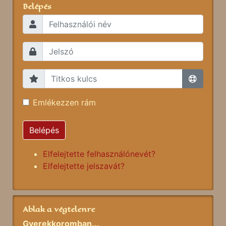
Belépés
Emlékezzen rám
Belépés
Elfelejtette felhasználónevét?
Elfelejtette jelszavát?
Ablak a végtelenre
Gyerekkoromban...