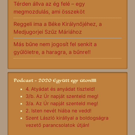
Térden állva az ég felé – egy
megmozdulás, ami összeköt
Reggeli ima a Béke Királynőjéhez, a
Medjugorjei Szűz Máriához
Más bűne nem jogosít fel senkit a
gyűlöletre, a haragra, a bűnre!!
Podcast - 2020 Együtt egy úton!!!!
4. Atyádat és anyádat tiszteld!
3/b. Az Úr napját szenteld meg!
3/a. Az Úr napját szenteld meg!
2. Isten nevét hiába ne vedd!
Szent László királlyal a boldogságra
vezető parancsolatok útján!