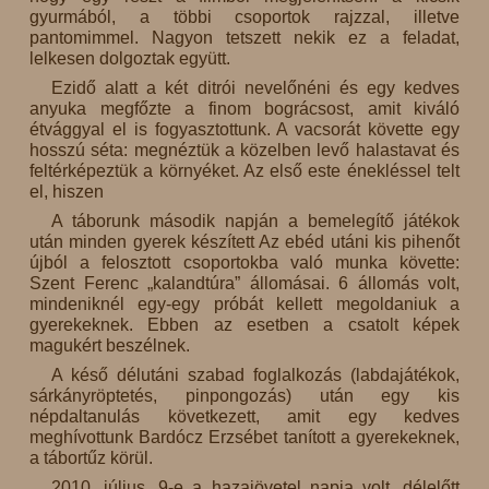
gyurmából, a többi csoportok rajzzal, illetve
pantomimmel. Nagyon tetszett nekik ez a feladat,
lelkesen dolgoztak együtt.
Ezidő alatt a két ditrói nevelőnéni és egy kedves
anyuka megfőzte a finom bográcsost, amit kiváló
étvággyal el is fogyasztottunk. A vacsorát követte egy
hosszú séta: megnéztük a közelben levő halastavat és
feltérképeztük a környéket. Az első este énekléssel telt
el, hiszen
A táborunk második napján a bemelegítő játékok
után minden gyerek készített Az ebéd utáni kis pihenőt
újból a felosztott csoportokba való munka követte:
Szent Ferenc „kalandtúra” állomásai. 6 állomás volt,
mindeniknél egy-egy próbát kellett megoldaniuk a
gyerekeknek. Ebben az esetben a csatolt képek
magukért beszélnek.
A késő délutáni szabad foglalkozás (labdajátékok,
sárkányröptetés, pinpongozás) után egy kis
népdaltanulás következett, amit egy kedves
meghívottunk Bardócz Erzsébet tanított a gyerekeknek,
a tábortűz körül.
2010. július. 9-e a hazajövetel napja volt, délelőtt