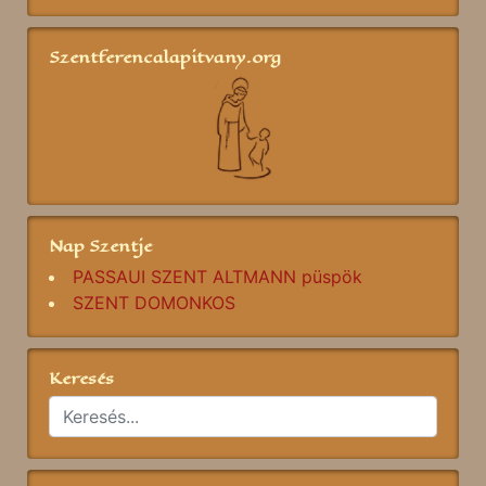
Szentferencalapitvany.org
Nap Szentje
PASSAUI SZENT ALTMANN püspök
SZENT DOMONKOS
Keresés