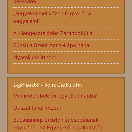
Keresden
„Fegyelemmel kézen fogva jár a
kegyelem!”
A Kiengesztelődés Zarándokútja
Búcsú a Szent Anna-kápolnánál
Nyaraljunk itthon!
Legfrissebb - Böjte Csaba ofm
Mi minden belefér egyetlen napba!
Öt szál fehér rózsa!
Búcsúünnep Erdély hét csodájának
egyikénél, az Egyes-kői Irgalmasság