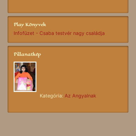
Play Könyvek
Infofüzet - Csaba testvér nagy családja
Pillanatkép
Kategória:
Az Angyalnak