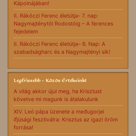
Kápolnájában!
II. Rákóczi Ferenc életútja- 7. nap:
Nagymajténytól Rodostóig – A ferences
fejedelem
II. Rákóczi Ferenc életútja– 6. Nap: A
szabadságharc és a Nagymajtényi sík!
Legfrissebb - Közös Értékeink!
A világ akkor újul meg, ha Krisztust
követve mi magunk is átalakulunk
XIV. Leó pápa üzenete a međugorjei
ifjúsági fesztiválra: Krisztus az igazi öröm
forrása!