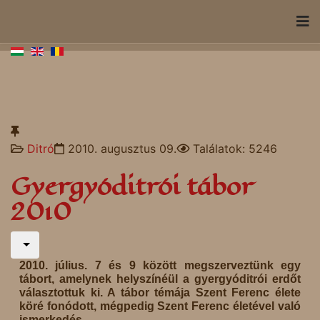
Ditró
2010. augusztus 09.
Találatok: 5246
Gyergyóditrói tábor
2010
2010. július. 7 és 9 között megszerveztünk egy
tábort, amelynek helyszínéül a gyergyóditrói erdőt
választottuk ki. A tábor témája Szent Ferenc élete
köré fonódott, mégpedig Szent Ferenc életével való
ismerkedés.