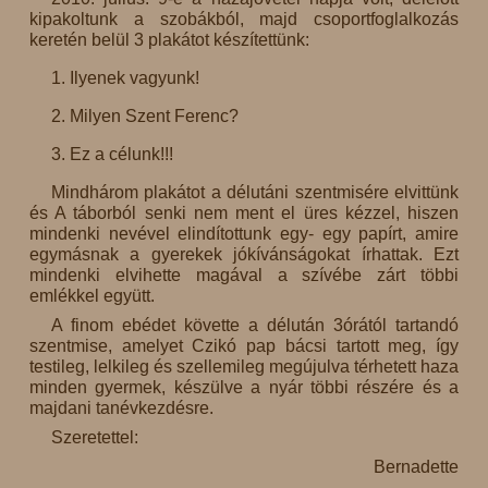
kipakoltunk a szobákból, majd csoportfoglalkozás
keretén belül 3 plakátot készítettünk:
1. Ilyenek vagyunk!
2. Milyen Szent Ferenc?
3. Ez a célunk!!!
Mindhárom plakátot a délutáni szentmisére elvittünk
és A táborból senki nem ment el üres kézzel, hiszen
mindenki nevével elindítottunk egy- egy papírt, amire
egymásnak a gyerekek jókívánságokat írhattak. Ezt
mindenki elvihette magával a szívébe zárt többi
emlékkel együtt.
A finom ebédet követte a délután 3órától tartandó
szentmise, amelyet Czikó pap bácsi tartott meg, így
testileg, lelkileg és szellemileg megújulva térhetett haza
minden gyermek, készülve a nyár többi részére és a
majdani tanévkezdésre.
Szeretettel:
Bernadette