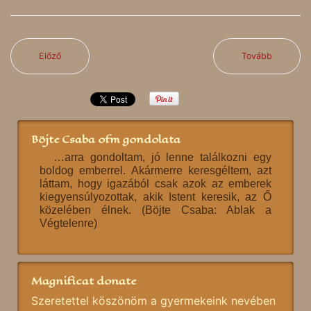
Előző
Tovább
Böjte Csaba ofm gondolata
…arra gondoltam, jó lenne találkozni egy
boldog emberrel. Akármerre keresgéltem, azt
láttam, hogy igazából csak azok az emberek
kiegyensúlyozottak, akik Istent keresik, az Ő
közelében élnek. (Böjte Csaba: Ablak a
Végtelenre)
Magnificat donate
Szeretettel köszönöm a gyermekeink nevében