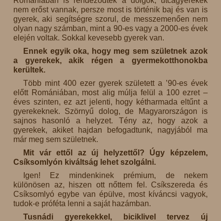
Romániában is rendeződtek a dolgok, utcagyerekek
nem erőst vannak, persze most is történik baj és van is
gyerek, aki segítségre szorul, de messzemenően nem
olyan nagy számban, mint a 90-es vagy a 2000-es évek
elején voltak. Sokkal kevesebb gyerek van.
Ennek egyik oka, hogy meg sem születnek azok
a gyerekek, akik régen a gyermekotthonokba
kerültek.
Több mint 400 ezer gyerek született a ’90-es évek
előtt Romániában, most alig múlja felül a 100 ezret –
éves szinten, ez azt jelenti, hogy kétharmada eltűnt a
gyerekeknek. Szörnyű dolog, de Magyarországon is
sajnos hasonló a helyzet. Tény az, hogy azok a
gyerekek, akiket hajdan befogadtunk, nagyjából ma
már meg sem születnek.
Mit vár ettől az új helyzettől? Úgy képzelem,
Csíksomlyón kiváltság lehet szolgálni.
Igen! Ez mindenkinek prémium, de nekem
különösen az, hiszen ott nőttem fel. Csíkszereda és
Csíksomlyó egybe van épülve, most kíváncsi vagyok,
tudok-e próféta lenni a saját hazámban.
Tusnádi gyerekekkel, biciklivel tervez új