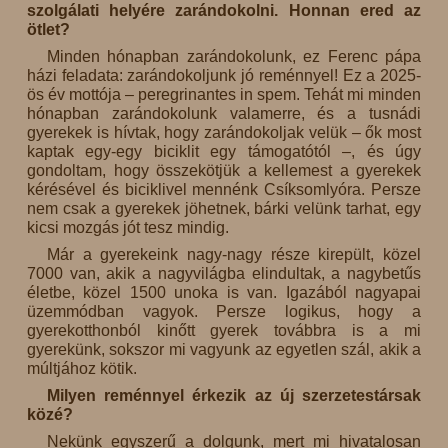
szolgálati helyére zarándokolni. Honnan ered az
ötlet?
Minden hónapban zarándokolunk, ez Ferenc pápa
házi feladata: zarándokoljunk jó reménnyel! Ez a 2025-
ös év mottója – peregrinantes in spem. Tehát mi minden
hónapban zarándokolunk valamerre, és a tusnádi
gyerekek is hívtak, hogy zarándokoljak velük – ők most
kaptak egy-egy biciklit egy támogatótól –, és úgy
gondoltam, hogy összekötjük a kellemest a gyerekek
kérésével és biciklivel mennénk Csíksomlyóra. Persze
nem csak a gyerekek jöhetnek, bárki velünk tarhat, egy
kicsi mozgás jót tesz mindig.
Már a gyerekeink nagy-nagy része kirepült, közel
7000 van, akik a nagyvilágba elindultak, a nagybetűs
életbe, közel 1500 unoka is van. Igazából nagyapai
üzemmódban vagyok. Persze logikus, hogy a
gyerekotthonból kinőtt gyerek továbbra is a mi
gyerekünk, sokszor mi vagyunk az egyetlen szál, akik a
múltjához kötik.
Milyen reménnyel érkezik az új szerzetestársak
közé?
Nekünk egyszerű a dolgunk, mert mi hivatalosan