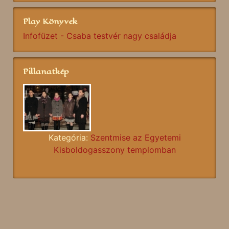
Play Könyvek
Infofüzet - Csaba testvér nagy családja
Pillanatkép
Kategória:
Szentmise az Egyetemi
Kisboldogasszony templomban