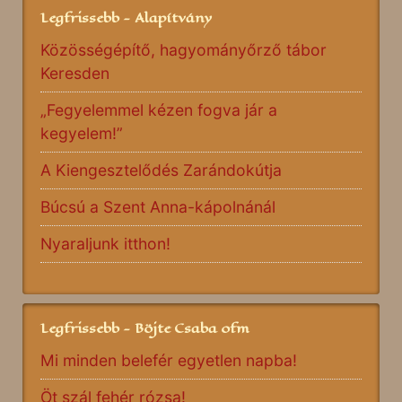
Legfrissebb - Alapítvány
Közösségépítő, hagyományőrző tábor
Keresden
„Fegyelemmel kézen fogva jár a
kegyelem!”
A Kiengesztelődés Zarándokútja
Búcsú a Szent Anna-kápolnánál
Nyaraljunk itthon!
Legfrissebb - Böjte Csaba ofm
Mi minden belefér egyetlen napba!
Öt szál fehér rózsa!