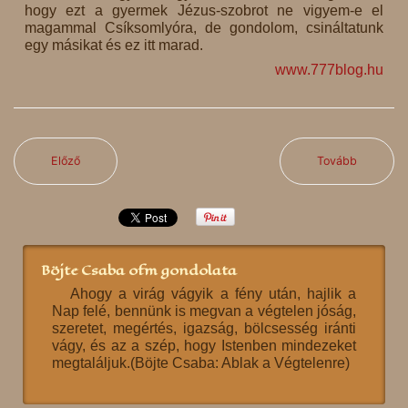
hogy ezt a gyermek Jézus-szobrot ne vigyem-e el
magammal Csíksomlyóra, de gondolom, csináltatunk
egy másikat és ez itt marad.
www.777blog.hu
Előző
Tovább
Böjte Csaba ofm gondolata
Ahogy a virág vágyik a fény után, hajlik a
Nap felé, bennünk is megvan a végtelen jóság,
szeretet, megértés, igazság, bölcsesség iránti
vágy, és az a szép, hogy Istenben mindezeket
megtaláljuk.(Böjte Csaba: Ablak a Végtelenre)