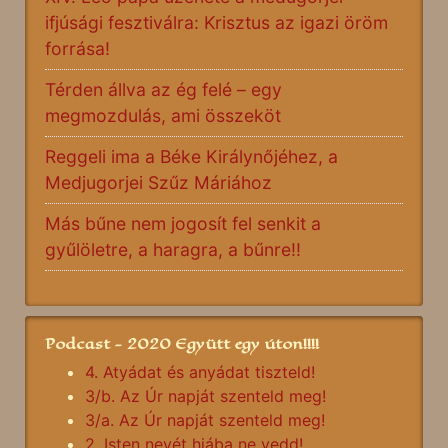
ifjúsági fesztiválra: Krisztus az igazi öröm
forrása!
Térden állva az ég felé – egy
megmozdulás, ami összeköt
Reggeli ima a Béke Királynőjéhez, a
Medjugorjei Szűz Máriához
Más bűne nem jogosít fel senkit a
gyűlöletre, a haragra, a bűnre!!
Podcast - 2020 Együtt egy úton!!!!
4. Atyádat és anyádat tiszteld!
3/b. Az Úr napját szenteld meg!
3/a. Az Úr napját szenteld meg!
2. Isten nevét hiába ne vedd!