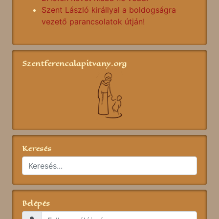
Szent László királlyal a boldogságra
vezető parancsolatok útján!
Szentferencalapitvany.org
Keresés
Belépés