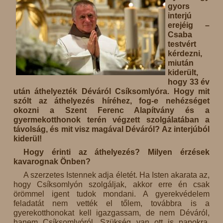
gyors
interjú
erejéig –
Csaba
testvért
kérdezni,
miután
kiderült,
hogy 33 év
után áthelyezték Déváról Csíksomlyóra. Hogy mit
szólt az áthelyezés híréhez, fog-e nehézséget
okozni a Szent Ferenc Alapítvány és a
gyermekotthonok terén végzett szolgálatában a
távolság, és mit visz magával Déváról? Az interjúból
kiderül!
Hogy érinti az áthelyezés? Milyen érzések
kavarognak Önben?
A szerzetes Istennek adja életét. Ha Isten akarata az,
hogy Csíksomlyón szolgáljak, akkor erre én csak
örömmel igent tudok mondani. A gyerekvédelem
feladatát nem vették el tőlem, továbbra is a
gyerekotthonokat kell igazgassam, de nem Déváról,
hanem Csíksomlyóról. Szükség van ott is papokra,