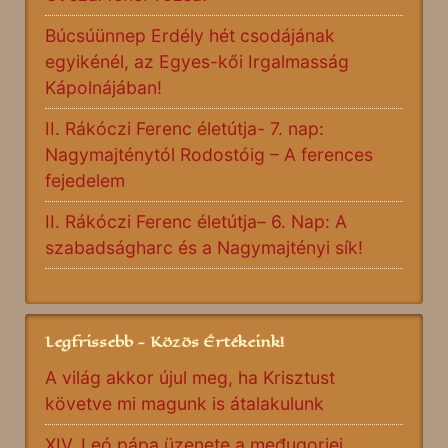
Búcsúünnep Erdély hét csodájának
egyikénél, az Egyes-kői Irgalmasság
Kápolnájában!
II. Rákóczi Ferenc életútja- 7. nap:
Nagymajténytól Rodostóig – A ferences
fejedelem
II. Rákóczi Ferenc életútja– 6. Nap: A
szabadságharc és a Nagymajtényi sík!
Legfrissebb - Közös Értékeink!
A világ akkor újul meg, ha Krisztust
követve mi magunk is átalakulunk
XIV. Leó pápa üzenete a međugorjei