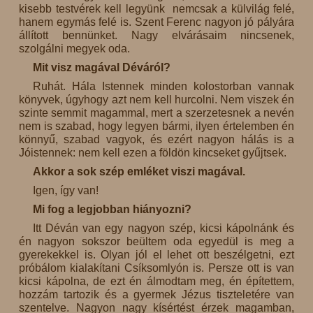
kisebb testvérek kell legyünk nemcsak a külvilág felé,
hanem egymás felé is. Szent Ferenc nagyon jó pályára
állított bennünket. Nagy elvárásaim nincsenek,
szolgálni megyek oda.
Mit visz magával Déváról?
Ruhát. Hála Istennek minden kolostorban vannak
könyvek, úgyhogy azt nem kell hurcolni. Nem viszek én
szinte semmit magammal, mert a szerzetesnek a nevén
nem is szabad, hogy legyen bármi, ilyen értelemben én
könnyű, szabad vagyok, és ezért nagyon hálás is a
Jóistennek: nem kell ezen a földön kincseket gyűjtsek.
Akkor a sok szép emléket viszi magával.
Igen, így van!
Mi fog a legjobban hiányozni?
Itt Déván van egy nagyon szép, kicsi kápolnánk és
én nagyon sokszor beültem oda egyedül is meg a
gyerekekkel is. Olyan jól el lehet ott beszélgetni, ezt
próbálom kialakítani Csíksomlyón is. Persze ott is van
kicsi kápolna, de ezt én álmodtam meg, én építettem,
hozzám tartozik és a gyermek Jézus tiszteletére van
szentelve. Nagyon nagy kísértést érzek magamban,