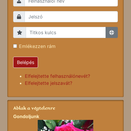
Emlékezzen rám
Belépés
Elfelejtette felhasználónevét?
Elfelejtette jelszavát?
Ablak a végtelenre
Gondoljunk