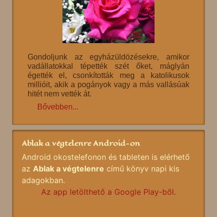
Gondoljunk az egyházüldözésekre, amikor
vadállatokkal tépették szét őket, máglyán
égették el, csonkították meg a katolikusok
millióit, akik a pogányok vagy a más vallásúak
hitét nem vették át.
Bővebben...
Ablak a végtelenre Android-on
Android okostelefonon és tableten is elérhető
az
Ablak a végtelenre
című könyv napi kis
adagokban.
Az app letölthető a Google Play-ből.