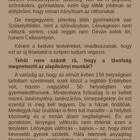
szónokokra, gyóntatásra, ezért úgy látták jobbnak az
elöljáróim, hogy onnan irányítsam az otthonokat.
De megjegyzem, jelenleg több gyermekünk van
Székelyföldön, mint a szórványban. Lényegesen nem
változik semmi, csak reggel nem Déván kelek fel,
hanem Csíksomlyón.
Kérem a kedves testvéreket, imádkozzanak, hogy
ezt az új feladatot is szépen tudjam végezni.
Tehát nem számít rá, hogy a távolság
megnehezíti az alapítványi munkát?
A valóság az, hogy az elmúlt évben 158 helységben
tartottam szentmisét, ezek közül a legtöbb Erdélyben
volt, hiszen nagyjából 50 helységben van
gyermekotthonunk. Mindenhova fizikailag is el kellett
menni, tanévnyitóra, tanévzáróra, ünnepségekre, és ezt
ezentúl is meg kell tegyem. De a házak önállóak.
Mindegyik ház önállóan is fenn tud maradni – a helybeli
közösség és a román állam segítségével. Én azt
gondolom, lényeges változás nem történik ezen a
területen. Lényeges változás – sajnos – az, hogy mind
kevesebb gyerek születik. Hála Istennek anyagilag