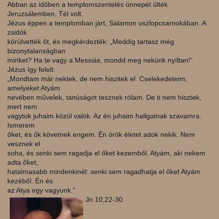
Abban az időben a templomszentelés ünnepét ülték
Jeruzsálemben. Tél volt.
Jézus éppen a templomban járt, Salamon oszlopcsarnokában. A
zsidók
körülvették őt, és megkérdezték: „Meddig tartasz még
bizonytalanságban
minket? Ha te vagy a Messiás, mondd meg nekünk nyíltan!”
Jézus így felelt:
„Mondtam már nektek, de nem hiszitek el. Cselekedeteim,
amelyeket Atyám
nevében művelek, tanúságot tesznek rólam. De ti nem hisztek,
mert nem
vagytok juhaim közül valók. Az én juhaim hallgatnak szavamra.
Ismerem
őket, és ők követnek engem. Én örök életet adok nekik. Nem
vesznek el
soha, és senki sem ragadja el őket kezemből. Atyám, aki nekem
adta őket,
hatalmasabb mindenkinél: senki sem ragadhatja el őket Atyám
kezéből. Én és
az Atya egy vagyunk.”
Jn 10,22-30