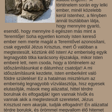
történelem során egy lelki
ember, minél közelebb
kerül Istenhez, a fényben
annál tisztábban látja,
hogy mennyire gyarló,
esendő, hogy mennyire ö egészen más mint a
Teremtője! Soha egyetlen komoly Isten kereső
ember nem merte magát a Teremtővel azonosítani,
csak egyedül Jézus Krisztus, mert Ő valóban a
megtestesült, köztünk élő Isten! Az emberiség egyik
legnagyobb titka karácsony éjszakája, mikor Isten
emberé lett, nem csoda, hogy a történelem az
időszámításunkat e dátumhoz csatolja!! A mi
időszámításunk kezdete, Isten emberként való
földre születése! Ez a hatalmas misztérium az
emberiség legnagyobb vízválasztója, hisz egyesek
elutasítják, mások meg alázattal, hittel térdre
borulnak és elfogadják! Igen vannak hívők és
vannak akik a megtestesült szeretetet, Jézus
Krisztust nem akarják, tudják elfogadni!! Én alázattal
térdre borulok, és örömmel megvallom élő hitemet