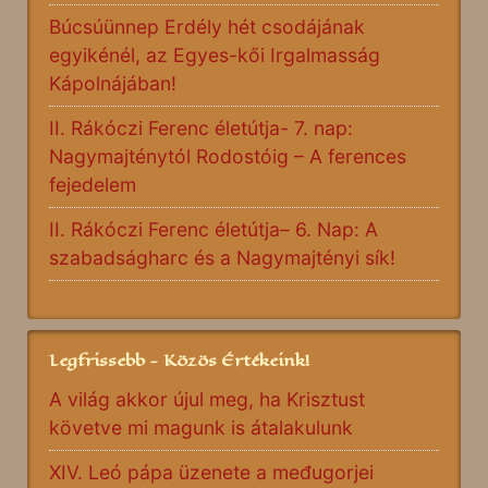
Búcsúünnep Erdély hét csodájának
egyikénél, az Egyes-kői Irgalmasság
Kápolnájában!
II. Rákóczi Ferenc életútja- 7. nap:
Nagymajténytól Rodostóig – A ferences
fejedelem
II. Rákóczi Ferenc életútja– 6. Nap: A
szabadságharc és a Nagymajtényi sík!
Legfrissebb - Közös Értékeink!
A világ akkor újul meg, ha Krisztust
követve mi magunk is átalakulunk
XIV. Leó pápa üzenete a međugorjei