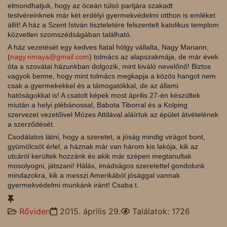
elmondhatjuk, hogy az óceán túlsó partjára szakadt
testvéreinknek már két erdélyi gyermekvédelmi otthon is emléket
állít! A ház a Szent István tiszteletére felszentelt katolikus templom
közvetlen szomszédságában található.
A ház vezetését egy kedves fiatal hölgy vállalta, Nagy Mariann,
(
nagy.nmaya@gmail.com
) tolmács az alapszakmája, de már évek
óta a szovátai házunkban dolgozik, mint kiváló nevelőnő! Biztos
vagyok benne, hogy mint tolmács megkapja a közös hangot nem
csak a gyermekekkel és a támogatókkal, de az állami
hatóságokkal is! A csatolt képek most április 27-én készültek
miután a helyi plébánossal, Babota Tiborral és a Kolping
szervezet vezetőivel Mózes Attilával aláírtuk az épület átvételének
a szerződését.
Csodálatos látni, hogy a szeretet, a jóság mindig virágot bont,
gyümölcsöt érlel, a háznak már van három kis lakója, kik az
utcáról kerültek hozzánk és akik már szépen megtanultak
mosolyogni, játszani! Hálás, imádságos szeretettel gondolunk
mindazokra, kik a messzi Amerikából jósággal vannak
gyermekvédelmi munkánk iránt! Csaba t.
Rőviden
2015. április 29.
Találatok: 1726