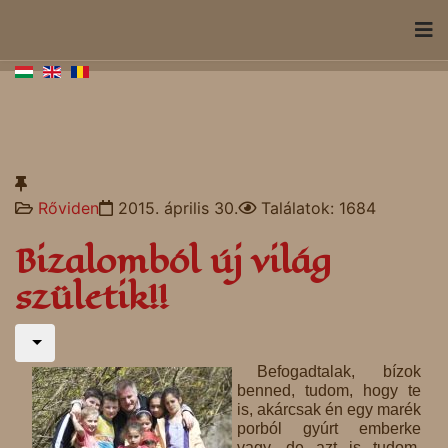
Rőviden
2015. április 30.
Találatok: 1684
Bizalomból új világ
születik!!
Befogadtalak, bízok
benned, tudom, hogy te
is, akárcsak én egy marék
porból gyúrt emberke
vagy, de azt is tudom,