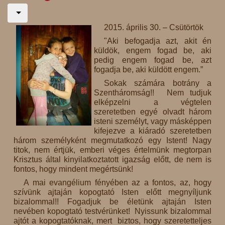
2015. április 30. – Csütörtök
"Aki befogadja azt, akit én
küldök, engem fogad be, aki
pedig engem fogad be, azt
fogadja be, aki küldött engem.”
Sokak számára botrány a
Szentháromság!! Nem tudjuk
elképzelni a végtelen
szeretetben egyé olvadt három
isteni személyt, vagy másképpen
kifejezve a kiáradó szeretetben
három személyként megmutatkozó egy Istent! Nagy
titok, nem értjük, emberi véges értelmünk megtorpan
Krisztus által kinyilatkoztatott igazság előtt, de nem is
fontos, hogy mindent megértsünk!
A mai evangélium fényében az a fontos, az, hogy
szívünk ajtaján kopogtató Isten előtt megnyíljunk
bizalommal!! Fogadjuk be életünk ajtaján Isten
nevében kopogtató testvérünket! Nyissunk bizalommal
ajtót a kopogtatóknak, mert biztos, hogy szeretetteljes