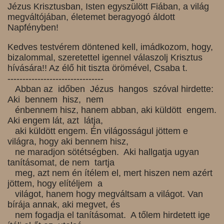
Jézus Krisztusban, Isten egyszülött Fiában, a világ
megváltójában, életemet beragyogó áldott
Napfényben!
Kedves testvérem döntened kell, imádkozom, hogy,
bizalommal, szeretettel igennel válaszolj Krisztus
hívására!! Az élő h
it tiszta örömével, Csaba t.
--------------------------------
Abban az időben Jézus hangos szóval hirdette:
Aki bennem hisz, nem
énbennem hisz, hanem abban, aki küldött engem.
Aki engem lát, azt látja,
aki küldött engem. Én világosságul jöttem e
világra, hogy aki bennem hisz,
ne maradjon sötétségben. Aki hallgatja ugyan
tanításomat, de nem tartja
meg, azt nem én ítélem el, mert hiszen nem azért
jöttem, hogy elítéljem a
világot, hanem hogy megváltsam a világot. Van
bírája annak, aki megvet, és
nem fogadja el tanításomat. A tőlem hirdetett ige