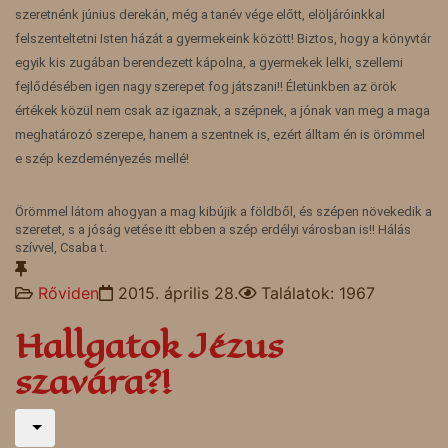
szeretnénk június derekán, még a tanév vége előtt, elöljáróinkkal
felszenteltetni Isten házát a gyermekeink között! Biztos, hogy a könyvtár
egyik kis zugában berendezett kápolna, a gyermekek lelki, szellemi
fejlődésében igen nagy szerepet fog játszani!! Életünkben az örök
értékek közül nem csak az igaznak, a szépnek, a jónak van meg a maga
meghatározó szerepe, hanem a szentnek is, ezért álltam én is örömmel
e szép kezdeményezés mellé!
Örömmel látom ahogyan a mag kibújik a földből, és szépen növekedik a
szeretet, s a jóság vetése itt ebben a szép erdélyi városban is!! Hálás
szívvel, Csaba t.
Rőviden
2015. április 28.
Találatok: 1967
Hallgatok Jézus
szavára?!