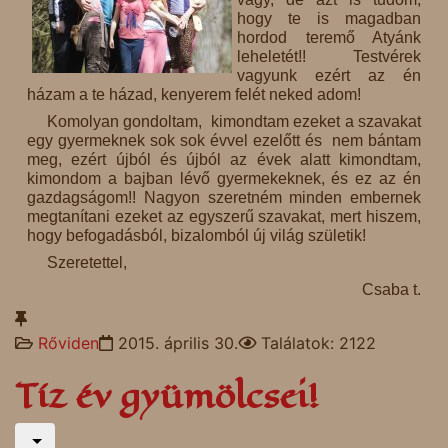
hogy te is magadban
hordod teremő Atyánk
leheletét!! Testvérek
vagyunk ezért az én
házam a te házad, kenyerem felét neked adom!
Komolyan gondoltam, kimondtam ezeket a szavakat
egy gyermeknek sok sok évvel ezelőtt és nem bántam
meg, ezért újból és újból az évek alatt kimondtam,
kimondom a bajban lévő gyermekeknek, és ez az én
gazdagságom!! Nagyon szeretném minden embernek
megtanítani ezeket az egyszerű szavakat, mert hiszem,
hogy befogadásból, bizalomból új világ születik!
Szeretettel,
Csaba t.
Rőviden
2015. április 30.
Találatok: 2122
Tíz év gyümölcsei!