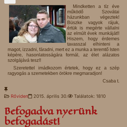
Mindketten a tíz éve
működő Szovátai
házunkban végeztek!
Büszke vagyok rájuk,
értük is megérte vállalni
az elmúlt évek munkáját!!
Hiszem, hogy érdemes
tavasszal elhinteni a
magot, izzadni, fáradni, mert ez a munka a teremtő Isten
képére, hasonlatosságára formál, az élet alázatos
szolgájává tesz!!
Szeretettel imádkozom értetek, hogy ez a szép
ragyogás a szemetekben örökre megmaradjon!
Csaba t.
Rőviden
2015. április 30.
Találatok: 1810
Befogadva nyerünk
befogadást!