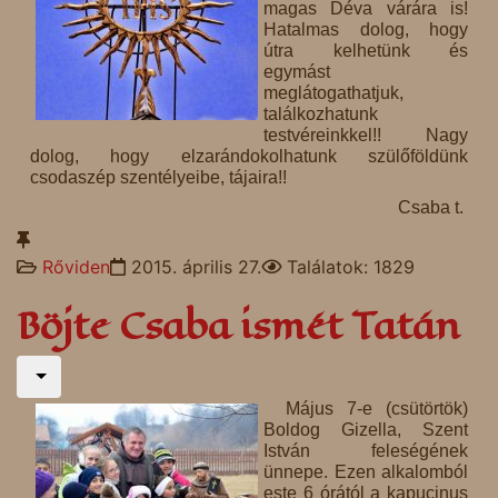
magas Déva várára is!
Hatalmas dolog, hogy
útra kelhetünk és
egymást
meglátogathatjuk,
találkozhatunk
testvéreinkkel!! Nagy
dolog, hogy elzarándokolhatunk szülőföldünk
csodaszép szentélyeibe, tájaira!!
Csaba t.
Rőviden
2015. április 27.
Találatok: 1829
Böjte Csaba ismét Tatán
Május 7-e (csütörtök)
Boldog Gizella, Szent
István feleségének
ünnepe. Ezen alkalomból
este 6 órától a kapucinus