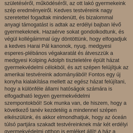
születéséről, működéséről, az ott lakó gyermekeink
szép eredményeiről. Kedves testvéreink nagy
szeretettel fogadtak mindenütt, és bizalommal
anyagi támogatást is adtak az erdélyi bajban lévő
gyermekeknek. Hazaérve sokat gondolkodtunk, és
végül kollégáimmal úgy döntöttünk, hogy elfogadjuk
a kedves Harai Pál kanonok, nyug. medgyesi
esperes-plébános végakaratát és átveszzük a
medgyesi Kolping Adolph tiszteletére épült házat
gyermekvédelmi célokból, és azt szépen felújítjuk az
amerikai testvéreink adományából! Fontos egy új
konyha kialakítása mellett az egész házat felújítani,
hogy a különféle állami hatóságok számára is
elfogadható legyen gyermekvédelmi
szempontokból! Sok munka van, de hiszem, hogy a
következő tanév kezdetéig a mindennel szépen
elkészülünk, és akkor elmondhatjuk, hogy az óceán
túlsó partjára szakadt testvéreinknek már két erdélyi
gyermekvédelmi otthon is emléket állít! A ház a