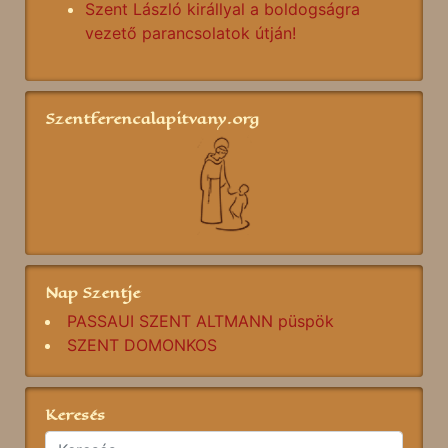
Szent László királlyal a boldogságra
vezető parancsolatok útján!
Szentferencalapitvany.org
Nap Szentje
PASSAUI SZENT ALTMANN püspök
SZENT DOMONKOS
Keresés