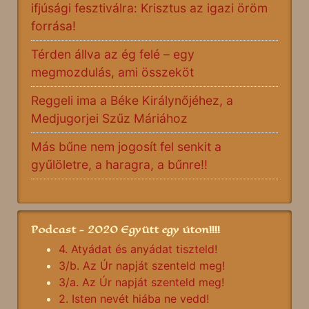
ifjúsági fesztiválra: Krisztus az igazi öröm
forrása!
Térden állva az ég felé – egy
megmozdulás, ami összeköt
Reggeli ima a Béke Királynőjéhez, a
Medjugorjei Szűz Máriához
Más bűne nem jogosít fel senkit a
gyűlöletre, a haragra, a bűnre!!
Podcast - 2020 Együtt egy úton!!!!
4. Atyádat és anyádat tiszteld!
3/b. Az Úr napját szenteld meg!
3/a. Az Úr napját szenteld meg!
2. Isten nevét hiába ne vedd!