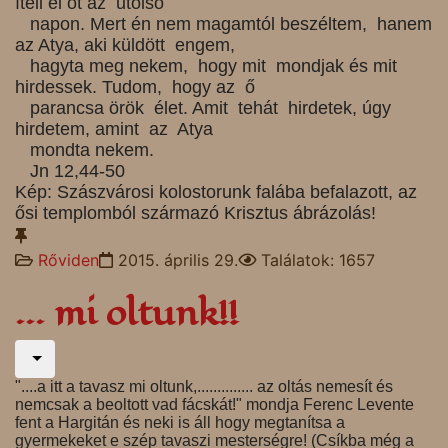
ítéli el őt az utolsó
napon. Mert én nem magamtól beszéltem, hanem
az Atya, aki küldött engem,
hagyta meg nekem, hogy mit mondjak és mit
hirdessek. Tudom, hogy az ő
parancsa örök élet. Amit tehát hirdetek, úgy
hirdetem, amint az Atya
mondta nekem.
Jn 12,44-50
Kép: Szászvárosi kolostorunk falába befalazott, az
ősi templomból származó Krisztus ábrázolás!
Rőviden
2015. április 29.
Találatok: 1657
... mi oltunk!!
"....a itt a tavasz mi oltunk,.............. az oltás nemesít és
nemcsak a beoltott vad fácskát!" mondja Ferenc Levente
fent a Hargitán és neki is áll hogy megtanítsa a
gyermekeket e szép tavaszi mesterségre! (Csíkba még a