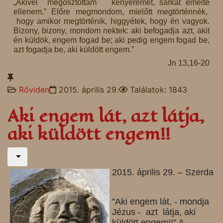
„Akivel megosztottam kenyeremet, sarkát emelte
ellenem.” Előre megmondom, mielőtt megtörténnék,
hogy amikor megtörténik, higgyétek, hogy én vagyok.
Bizony, bizony, mondom nektek: aki befogadja azt, akit
én küldök, engem fogad be; aki pedig engem fogad be,
azt fogadja be, aki küldött engem.”
Jn 13,16-20
Rőviden
2015. április 29.
Találatok: 1843
Aki engem lát, azt látja,
aki küldött engem!!
2015. április 29. – Szerda
"Aki engem lát, - mondja
Jézus - azt látja,
aki
küldött engem!!" A