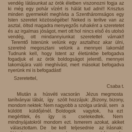
vendég látásunkat az örök életben viszonozni fogja az
ki még egy pohár vízért is hálát tud adni!! Krisztus
minden gyermekét meghívta a Szentháromságos egy
Isten szeretet közösségébe! Neked is terítve van az
asztal, öltsd magadra menyegzős ruhaként a szeretetet
és az irgalmas jóságot, mert ott hol nincs első és utolsó
vendég, ott mindannyiunkat szeretettel várnak!!
Teremtő Istenünk velünk egy asztalhoz akar ülni,
szeretné megosztani velünk a mennyei lakomát!
Tudnunk kell, hogy Istent az életünkbe befogadva
fogadjuk el az örök boldogságot jelentő, mennyei
lakomájára való meghívást, mert másokat befogadva
nyerünk mi is befogadást!
Szeretettel,
Csaba t.
Miután a húsvéti vacsorán Jézus megmosta
tanítványai lábát, így szólt hozzájuk: „Bizony, bizony,
mondom nektek: Nem nagyobb a szolga uránál, sem a
küldött küldőjénél. Boldogok vagytok, ha ezt
megértitek, és így is cselekedtek. Nem
mindnyájatokról mondom ezt. Ismerem azokat, akiket
választottam. De be kell teljesednie az írásnak: