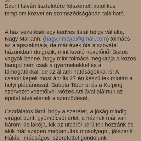
Szent István tiszteletére felszentelt katolikus
templom közvetlen szomszédságában található.
A ház vezetését egy kedves fiatal hölgy vállalta,
Nagy Mariann, (
nagy.nmaya@gmail.com
) tolmács
az alapszakmája, de már évek óta a szovátai
házunkban dolgozik, mint kiváló nevelőnő! Biztos
vagyok benne, hogy mint tolmács megkapja a közös
hangot nem csak a gyermekekkel és a
támogatókkal, de az állami hatóságokkal is! A
csatolt képek most április 27-én készültek miután a
helyi plébánossal, Babota Tiborral és a Kolping
szervezet vezetőivel Mózes Attilával aláírtuk az
épület átvételének a szerződését.
Csodálatos látni, hogy a szeretet, a jóság mindig
virágot bont, gyümölcsöt érlel, a háznak már van
három kis lakója, kik az utcáról kerültek hozzánk és
akik már szépen megtanultak mosolyogni, játszani!
Hálás, imádságos szeretettel gondolunk