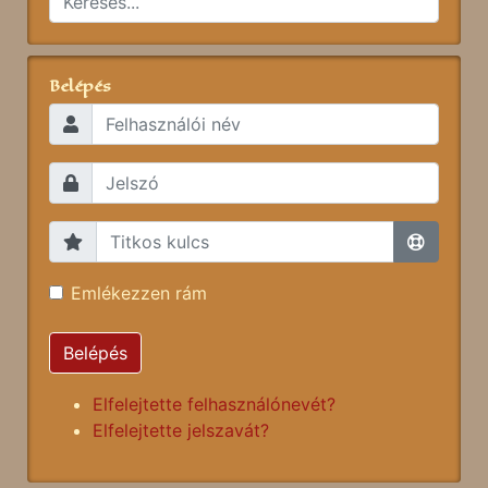
Belépés
Emlékezzen rám
Belépés
Elfelejtette felhasználónevét?
Elfelejtette jelszavát?