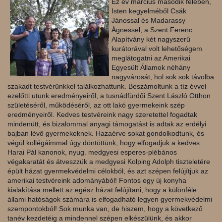
Ez év március második felében,
Isten kegyelméből Csák
Jánossal és Madarassy
Ágnessel, a Szent Ferenc
Alapítvány két nagyszerű
kurátorával volt lehetőségem
meglátogatni az Amerikai
Egyesült Államok néhány
nagyvárosát, hol sok sok távolba
szakadt testvérünkkel találkozhattunk. Beszámoltunk a tíz évvel
ezelőtti utunk eredményeiről, a tusnádfürdői Szent László Otthon
születéséről, működéséről, az ott lakó gyermekein
k szép
eredményeiről. Kedves testvéreink nagy szeretettel fogadtak
mindenütt, és bizalommal anyagi támogatást is adtak az erdélyi
bajban lévő gyermekeknek. Hazaérve sokat gondolkodtunk, és
végül kollégáimmal úgy döntöttünk, hogy elfogadjuk a kedves
Harai Pál kanonok, nyug. medgyesi esperes-plébános
végakaratát és átveszzük a medgyesi Kolping Adolph tiszteletére
épült házat gyermekvédelmi célokból, és azt szépen felújítjuk az
amerikai testvéreink adományából! Fontos egy új konyha
kialakítása mellett az egész házat felújítani, hogy a különféle
állami hatóságok számára is elfogadható legyen gyermekvédelmi
szempontokból! Sok munka van, de hiszem, hogy a következő
tanév kezdetéig a mindennel szépen elkészülünk, és akkor