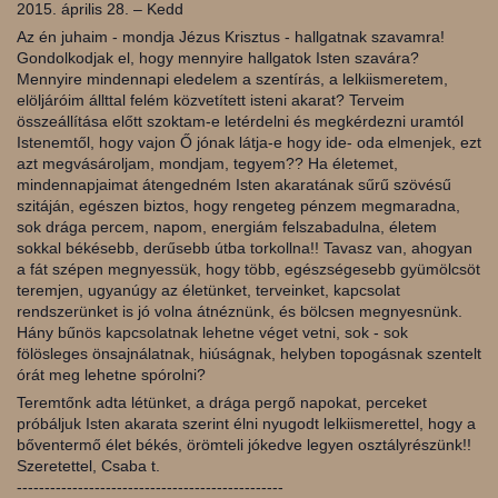
2015. április 28. – Kedd
Az én juhaim - mondja Jézus Krisztus - hallgatnak szavamra!
Gondolkodjak el, hogy mennyire hallgatok Isten szavára?
Mennyire mindennapi eledelem a szentírás, a lelkiismeretem,
elöljáróim állttal felém közvetített isteni akarat? Terveim
összeállítása előtt szoktam-e letérdelni és megkérdezni uramtól
Istenemtől, hogy vajon Ő jónak látja-e hogy ide- oda elmenjek, ezt
azt megvásároljam, mondjam, tegyem?? Ha életemet,
mindennapjaimat átengedném Isten aka
ratának sűrű szövésű
szitáján, egészen biztos, hogy rengeteg pénzem megmaradna,
sok drága percem, napom, energiám felszabadulna, életem
sokkal békésebb, derűsebb útba torkollna!! Tavasz van, ahogyan
a fát szépen megnyessük, hogy több, egészségesebb gyümölcsöt
teremjen, ugyanúgy az életünket, terveinket, kapcsolat
rendszerünket is jó volna átnéznünk, és bölcsen megnyesnünk.
Hány bűnös kapcsolatnak lehetne véget vetni, sok - sok
fölösleges önsajnálatnak, hiúságnak, helyben topogásnak szentelt
órát meg lehetne spórolni?
Teremtőnk adta létünket, a drága pergő napokat, perceket
próbáljuk Isten akarata szerint élni nyugodt lelkiismerettel, hogy a
bőventermő élet békés, örömteli jókedve legyen osztályrészünk!!
Szeretettel, Csaba t.
------------------------------------------------