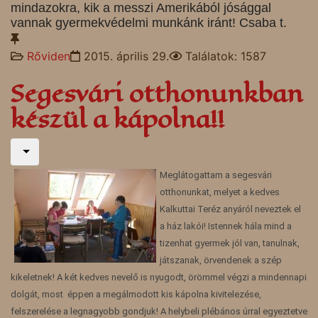
mindazokra, kik a messzi Amerikából jósággal
vannak gyermekvédelmi munkánk iránt! Csaba t.
Rőviden
2015. április 29.
Találatok: 1587
Segesvári otthonunkban
készül a kápolna!!
Meglátogattam a segesvári
otthonunkat, melyet a kedves
Kalkuttai Teréz anyáról neveztek el
a ház lakói! Istennek hála mind a
tizenhat gyermek jól van, tanulnak,
játszanak, örvendenek a szép
kikeletnek! A két kedves nevelő is nyugodt, örömmel végzi a mindennapi
dolgát, most éppen a megálmodott kis kápolna kivitelezése,
felszerelése a legnagyobb gondjuk! A helybeli plébános úrral egyeztetve