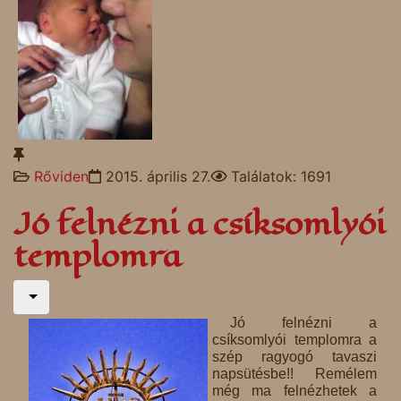
Rőviden
2015. április 27.
Találatok: 1691
Jó felnézni a csíksomlyói
templomra
Jó felnézni a
csíksomlyói templomra a
szép ragyogó tavaszi
napsütésbe!! Remélem
még ma felnézhetek a