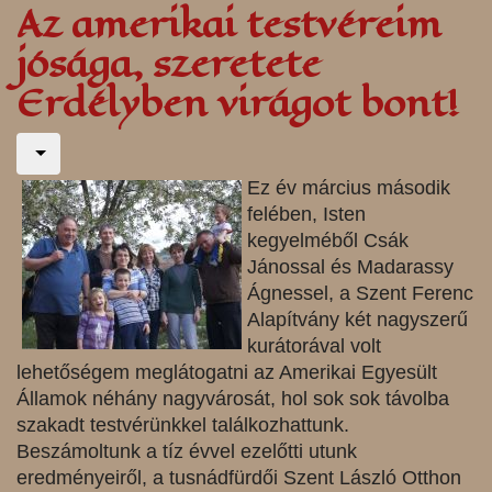
Az amerikai testvéreim
jósága, szeretete
Erdélyben virágot bont!
Ez év március második
felében, Isten
kegyelméből Csák
Jánossal és Madarassy
Ágnessel, a Szent Ferenc
Alapítvány két nagyszerű
kurátorával volt
lehetőségem meglátogatni az Amerikai Egyesült
Államok néhány nagyvárosát, hol sok sok távolba
szakadt testvérünkkel találkozhattunk.
Beszámoltunk a tíz évvel ezelőtti utunk
eredményeiről, a tusnádfürdői Szent László Otthon