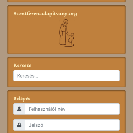
Szentferencalapitvany.org
Keresés
Belépés