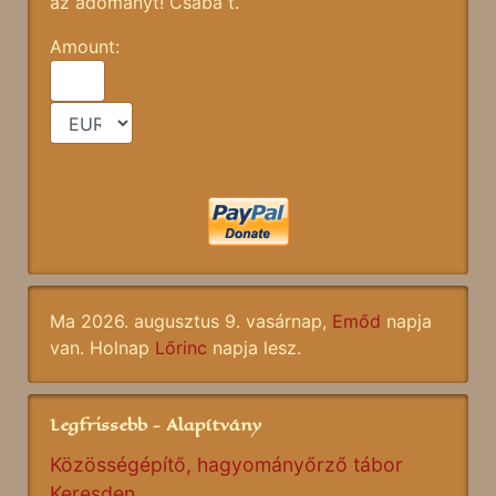
az adományt! Csaba t.
Amount:
Ma 2026. augusztus 9. vasárnap,
Emőd
napja
van. Holnap
Lőrinc
napja lesz.
Legfrissebb - Alapítvány
Közösségépítő, hagyományőrző tábor
Keresden