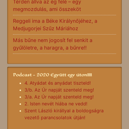
Térden állva az ég felé – egy
megmozdulás, ami összeköt
Reggeli ima a Béke Királynőjéhez, a
Medjugorjei Szűz Máriához
Más bűne nem jogosít fel senkit a
gyűlöletre, a haragra, a bűnre!!
Podcast - 2020 Együtt egy úton!!!!
4. Atyádat és anyádat tiszteld!
3/b. Az Úr napját szenteld meg!
3/a. Az Úr napját szenteld meg!
2. Isten nevét hiába ne vedd!
Szent László királlyal a boldogságra
vezető parancsolatok útján!