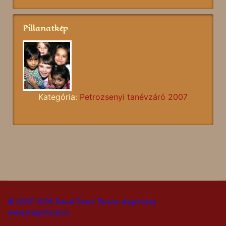
Pillanatkép
Kategória:
Petrozsenyi tanévzáró 2007
© 2007-2026 Dévai Szent Ferenc Alapítvány -
www.magnificat.ro