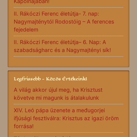
Kápolnájában!
II. Rákóczi Ferenc életútja- 7. nap:
Nagymajténytól Rodostóig – A ferences
fejedelem
II. Rákóczi Ferenc életútja– 6. Nap: A
szabadságharc és a Nagymajtényi sík!
Legfrissebb - Közös Értékeink!
A világ akkor újul meg, ha Krisztust
követve mi magunk is átalakulunk
XIV. Leó pápa üzenete a međugorjei
ifjúsági fesztiválra: Krisztus az igazi öröm
forrása!