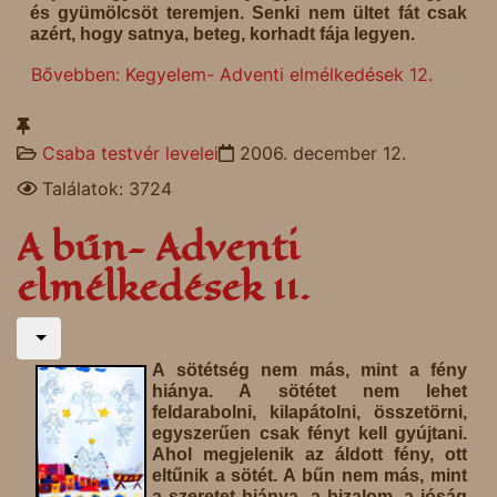
és gyümölcsöt teremjen. Senki nem ültet fát csak
azért, hogy satnya, beteg, korhadt fája legyen.
Bővebben: Kegyelem- Adventi elmélkedések 12.
Csaba testvér levelei
2006. december 12.
Találatok: 3724
A bűn- Adventi
elmélkedések 11.
A sötétség nem más, mint a fény
hiánya. A sötétet nem lehet
feldarabolni, kilapátolni, összetörni,
egyszerűen csak fényt kell gyújtani.
Ahol megjelenik az áldott fény, ott
eltűnik a sötét. A bűn nem más, mint
a szeretet hiánya, a bizalom, a jóság