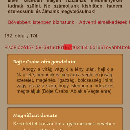
Isten kezében milyen hatalmas eredményeket
tudnak szülni. Ne számoljunk kishitűen, hanem
szeressünk, és álmaink megvalósulnak!
Bővebben: Istenben bízhatunk - Adventi elmélkedések 
162. oldal / 174
Első
Előző
157
158
159
160
161
162
163
164
165
166
Tovább
Utol
Böjte Csaba ofm gondolata
Ahogy a virág vágyik a fény után, hajlik a
Nap felé, bennünk is megvan a végtelen jóság,
szeretet, megértés, igazság, bölcsesség iránti
vágy, és az a szép, hogy Istenben mindezeket
megtaláljuk.(Böjte Csaba: Ablak a Végtelenre)
Magnificat donate
Szeretettel köszönöm a gyermekeink nevében