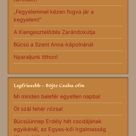
„Fegyelemmel kézen fogva jár a
kegyelem!”
A Kiengesztelődés Zarándokútja
Búcsú a Szent Anna-kápolnánál
Nyaraljunk itthon!
Legfrissebb - Böjte Csaba ofm
Mi minden belefér egyetlen napba!
Öt szál fehér rózsa!
Búcsúünnep Erdély hét csodájának
egyikénél, az Egyes-kői Irgalmasság