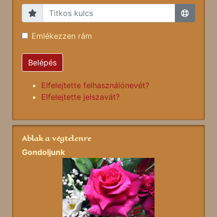
Emlékezzen rám
Belépés
Elfelejtette felhasználónevét?
Elfelejtette jelszavát?
Ablak a végtelenre
Gondoljunk