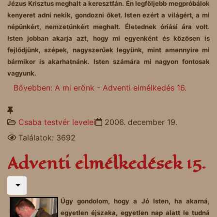
Jézus Krisztus meghalt a keresztfán. Én legföljebb megpróbálok
kenyeret adni nekik, gondozni őket. Isten ezért a világért, a mi
népünkért, nemzetünkért meghalt. Életednek óriási ára volt.
Isten jobban akarja azt, hogy mi egyenként és közösen is
fejlődjünk, szépek, nagyszerűek legyünk, mint amennyire mi
bármikor is akarhatnánk. Isten számára mi nagyon fontosak
vagyunk.
Bővebben: A mi erőnk - Adventi elmélkedés 16.
Csaba testvér levelei
2006. december 19.
Találatok: 3692
Adventi elmélkedések 15.
Úgy gondolom, hogy a Jó Isten, ha akarná,
egyetlen éjszaka, egyetlen nap alatt le tudná