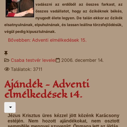
vadászni az erdőből az összes farkast, az
összes vadállatot, hogy az őzikéknek békés,
nyugodt élete legyen. De talán ekkor az őzikék
elsatnyulnának, elpuhulnának, és lassan leállna törzsfejlődésük,
végül pedig kipusztulnának.
Bővebben: Adventi elmélkedések 15.
Csaba testvér levelei
2006. december 14.
Találatok: 3711
Ajándék - Adventi
elmélkedések 14.
Jézus Krisztus üres kézzel jött közénk Karácsony
estéjén. Nem hozott ajándékokat, nem osztott
semmiféle mennyei szuvenírt. Önmaga lett az áldás,