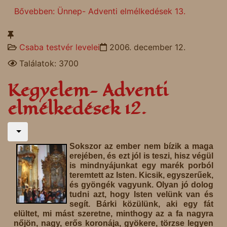
Bővebben: Ünnep- Adventi elmélkedések 13.
Csaba testvér levelei
2006. december 12.
Találatok: 3700
Kegyelem- Adventi
elmélkedések 12.
Sokszor az ember nem bízik a maga
erejében, és ezt jól is teszi, hisz végül
is mindnyájunkat egy marék porból
teremtett az Isten. Kicsik, egyszerűek,
és gyöngék vagyunk. Olyan jó dolog
tudni azt, hogy Isten velünk van és
segít. Bárki közülünk, aki egy fát
elültet, mi mást szeretne, minthogy az a fa nagyra
nőjön, nagy, erős koronája, gyökere, törzse legyen