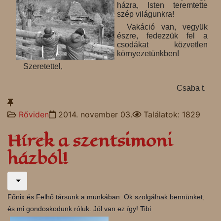
házra, Isten teremtette
szép világunkra!
Vakáció van, vegyük
észre, fedezzük fel a
csodákat közvetlen
környezetünkben!
Szeretettel,
Csaba t.
Rőviden
2014. november 03.
Találatok: 1829
Hírek a szentsimoni
házból!
Főnix és Felhő társunk a munkában. Ok szolgálnak bennünket,
és mi gondoskodunk róluk. Jól van ez így! Tibi