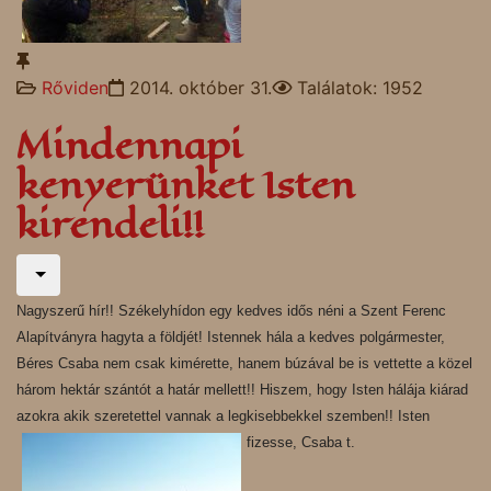
Rőviden
2014. október 31.
Találatok: 1952
Mindennapi
kenyerünket Isten
kirendeli!!
Nagyszerű hír!! Székelyhídon egy kedves idős néni a Szent Ferenc
Alapítványra hagyta a földjét! Istennek hála a kedves polgármester,
Béres Csaba nem csak kimérette, hanem búzával be is vettette a közel
három hektár szántót a határ mellett!! Hiszem, hogy Isten hálája kiárad
azokra akik szeretettel vannak a legkisebbekkel szemben!! Isten
fizesse, Csaba t.