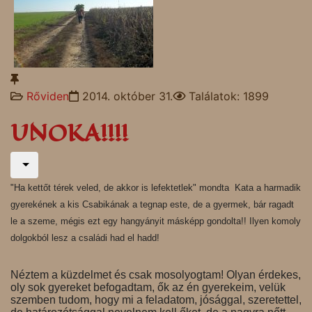
Rőviden
2014. október 31.
Találatok: 1899
UNOKA!!!!
"Ha kettőt térek veled, de akkor is lefektetlek" mondta Kata a harmadik
gyerekének a kis Csabikának a tegnap este, de a gyermek, bár ragadt
le a szeme, mégis ezt egy hangyányit másképp gondolta!! Ilyen komoly
dolgokból lesz a családi had el hadd!
Néztem a küzdelmet és csak mosolyogtam! Olyan érdekes,
oly sok gyereket befogadtam, ők az én gyerekeim, velük
szemben tudom, hogy mi a feladatom, jósággal, szeretettel,