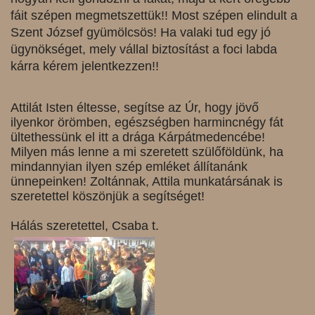
fáit szépen megmetszettük!! Most szépen elindult a
Szent József gyümölcsös! Ha valaki tud egy jó
ügynökséget, mely vállal biztosítást a foci labda
kárra kérem jelentkezzen!!
Attilát Isten éltesse, segítse az Úr, hogy jövő
ilyenkor örömben, egészségben harmincnégy fát
ültethessünk el itt a drága Kárpátmedencébe!
Milyen más lenne a mi szeretett szülőföldünk, ha
mindannyian ilyen szép emléket állítanánk
ünnepeinken! Zoltánnak, Attila munkatársának is
szeretettel köszönjük a segítséget!
Hálás szeretettel, Csaba t.