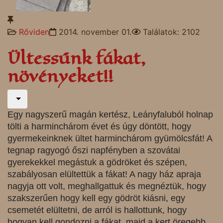
Rőviden
2014. november 01.
Találatok: 2102
Ültessűnk fákat,
növényeket!!
Egy nagyszerű magán kertész, Leányfaluból holnap
tölti a harminchárom évet és úgy döntött, hogy
gyermekeinknek ültet harminchárom gyümölcsfát! A
tegnap ragyogó őszi napfényben a szovátai
gyerekekkel megástuk a gödröket és szépen,
szabályosan elültettük a fákat! A nagy ház apraja
nagyja ott volt, meghallgattuk és megnéztük, hogy
szakszerűen hogy kell egy gödröt kiásni, egy
csemetét elültetni, de arról is hallottunk, hogy
hogyan kell gondozni a fákat, majd a kert öregebb