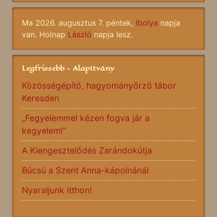
Ma 2026. augusztus 7. péntek,
Ibolya
napja
van. Holnap
László
napja lesz.
Legfrissebb - Alapítvány
Közösségépítő, hagyományőrző tábor
Keresden
„Fegyelemmel kézen fogva jár a
kegyelem!”
A Kiengesztelődés Zarándokútja
Búcsú a Szent Anna-kápolnánál
Nyaraljunk itthon!