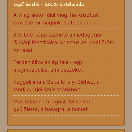
Legfrissebb - Közös Értékeink!
A világ akkor újul meg, ha Krisztust
követve mi magunk is átalakulunk
XIV. Leó pápa üzenete a međugorjei
ifjúsági fesztiválra: Krisztus az igazi öröm
forrása!
Térden állva az ég felé – egy
megmozdulás, ami összeköt
Reggeli ima a Béke Királynőjéhez, a
Medjugorjei Szűz Máriához
Más bűne nem jogosít fel senkit a
gyűlöletre, a haragra, a bűnre!!