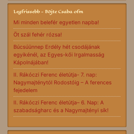
Legfrissebb - Böjte Csaba ofm
Mi minden belefér egyetlen napba!
Öt szál fehér rózsa!
Búcsúünnep Erdély hét csodájának
egyikénél, az Egyes-kői Irgalmasság
Kápolnájában!
II. Rákóczi Ferenc életútja- 7. nap:
Nagymajténytól Rodostóig – A ferences
fejedelem
II. Rákóczi Ferenc életútja– 6. Nap: A
szabadságharc és a Nagymajtényi sík!