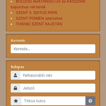
BOLDOG AGATANGELUS és KASSZIÁN
kapucinus vértanúk
SZENT II. SIXTUS PÁPA
SZENT POIMEN szerzetes
THIENEI SZENT KAJETÁN
Keresés
Belépés