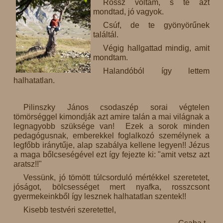
Rossz voltam, s te azt
mondtad, jó vagyok.
Csúf, de te gyönyörűnek
találtál.
Végig hallgattad mindig, amit
mondtam.
Halandóból így lettem
halhatatlan.
Pilinszky János csodaszép sorai végtelen
tömörséggel kimondják azt amire talán a mai világnak a
legnagyobb szüksége van! Ezek a sorok minden
pedagógusnak, emberekkel foglalkozó személynek a
legfőbb iránytűje, alap szabálya kellene legyen!! Jézus
a maga bőlcseségével ezt így fejezte ki: "amit vetsz azt
aratsz!!"
Vessünk, jó tömött túlcsorduló mértékkel szeretetet,
jóságot, bölcsességet mert nyafka, rosszcsont
gyermekeinkből így lesznek halhatatlan szentek!!
Kisebb testvéri szeretettel,