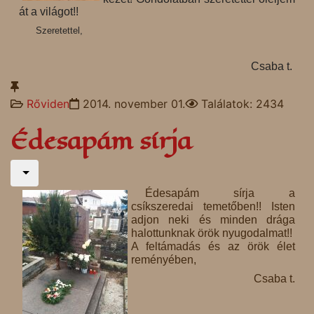
át a világot!!
Szeretettel,
Csaba t.
Rőviden
2014. november 01.
Találatok: 2434
Édesapám sírja
Édesapám sírja a
csíkszeredai temetőben!! Isten
adjon neki és minden drága
halottunknak örök nyugodalmat!!
A feltámadás és az örök élet
reményében,
Csaba t.