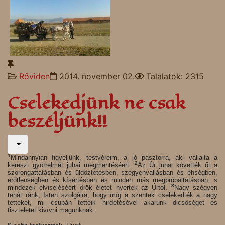
Rőviden
2014. november 02.
Találatok: 2315
Cselekedjünk ne csak
beszéljünk!!
1
Mindannyian figyeljünk, testvéreim, a jó pásztorra, aki vállalta a
2
kereszt gyötrelmét juhai megmentéséért.
Az Úr juhai követték őt a
szorongattatásban és üldöztetésben, szégyenvallásban és éhségben,
erőtlenségben és kísértésben és minden más megpróbáltatásban, s
3
mindezek elviseléséért örök életet nyertek az Úrtól.
Nagy szégyen
tehát ránk, Isten szolgáira, hogy míg a szentek cselekedték a nagy
tetteket, mi csupán tetteik hirdetésével akarunk dicsőséget és
tiszteletet kivívni magunknak.