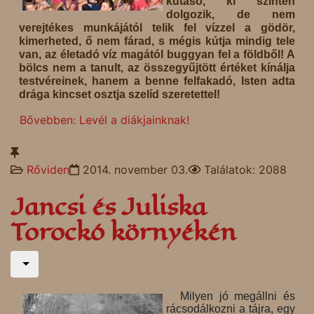
kútásó, ki szintén
dolgozik, de nem
verejtékes munkájától telik fel vízzel a gödör,
kimerheted, ő nem fárad, s mégis kútja mindig tele
van, az életadó víz magától buggyan fel a földből! A
bölcs nem a tanult, az összegyűjtött értéket kínálja
testvéreinek, hanem a benne felfakadó, Isten adta
drága kincset osztja szelíd szeretettel!
Bővebben: Levél a diákjainknak!
Rőviden
2014. november 03.
Találatok: 2088
Jancsi és Juliska
Torockó környékén
Milyen jó megállni és
rácsodálkozni a tájra, egy