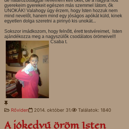
de határozótsággal nevelnem kell őket, de a nagyra nőtt
gyerekeim gyerekeit egészen más szemmel látom, ők
UNOKÁK! Valahogy úgy érzem, hogy Isten hozzuk nem
mind nevelőt, hanem mind egy jóságos apókát küld, kinek
egyetlen dolga szeretni a pirinyó kis unokát...
Sokszor imádkozom, hogy felnőtt, érett testvéreimet, Isten
ajándékozza meg a nagyszülők csodálatos örömeivel!!
Csaba t.
Rőviden
2014. október 31.
Találatok: 1840
A jókedvű öröm Isten