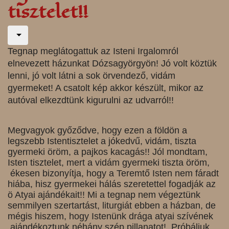
tisztelet!!
Tegnap meglátogattuk az Isteni Irgalomról
elnevezett házunkat Dózsagyörgyön! Jó volt köztük
lenni, jó volt látni a sok örvendező, vidám
gyermeket! A csatolt kép akkor készült, mikor az
autóval elkezdtünk kigurulni az udvarról!!
Megvagyok győződve, hogy ezen a földön a
legszebb Istentisztelet a jókedvű, vidám, tiszta
gyermeki öröm, a pajkos kacagás!! Jól mondtam,
Isten tisztelet, mert a vidám gyermeki tiszta öröm,
ékesen bizonyítja, hogy a Teremtő Isten nem fáradt
hiába, hisz gyermekei hálás szeretettel fogadják az
ö Atyai ajándékait!! Mi a tegnap nem végeztünk
semmilyen szertartást, liturgiát ebben a házban, de
mégis hiszem, hogy Istenünk drága atyai szívének
ajándékoztunk néhány szép pillanatot! Próbáljuk