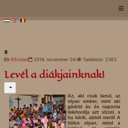
Rőviden
2014. november 04.
Találatok: 2363
Levél a diákjainknak!
Az, aki csak tanul, az
olyan ember, mint aki
gödröt ás és naponta
telehordja azt vízzel, s
ha kérik, abból merít! A
bölcs olyan, mind a