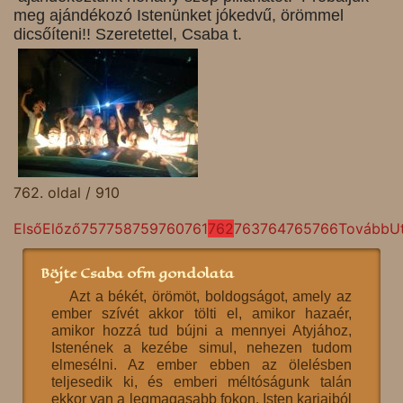
meg ajándékozó Istenünket jókedvű, örömmel
dicsőíteni!! Szeretettel, Csaba t.
762. oldal / 910
Első
Előző
757
758
759
760
761
762
763
764
765
766
Tovább
U
Böjte Csaba ofm gondolata
Azt a békét, örömöt, boldogságot, amely az
ember szívét akkor tölti el, amikor hazaér,
amikor hozzá tud bújni a mennyei Atyjához,
Istenének a kezébe simul, nehezen tudom
elmesélni. Az ember ebben az ölelésben
teljesedik ki, és emberi méltóságunk talán
ekkor van a legmagasabb fokon. Isten karjaiból