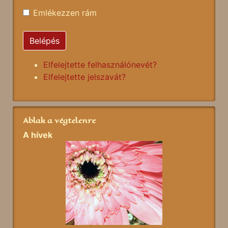
Emlékezzen rám
Belépés
Elfelejtette felhasználónevét?
Elfelejtette jelszavát?
Ablak a végtelenre
A hívek