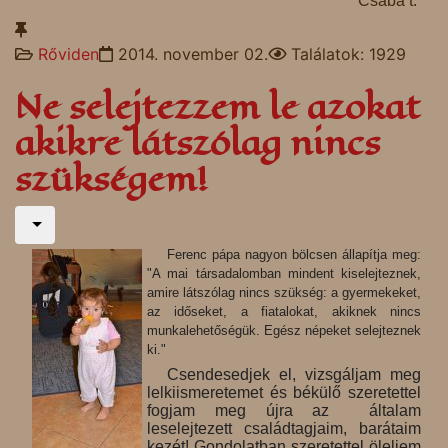
Csaba t.
Rőviden
2014. november 02.
Találatok: 1929
Ne selejtezzem le azokat
akikre látszólag nincs
szükségem!
Ferenc pápa nagyon bölcsen állapítja meg:
"A mai társadalomban mindent kiselejteznek,
amire látszólag nincs szükség: a gyermekeket,
az időseket, a fiatalokat, akiknek nincs
munkalehetőségük. Egész népeket selejteznek
ki."
Csendesedjek el, vizsgáljam meg
lelkiismeretemet és békülő szeretettel
fogjam meg újra az általam
leselejtezett családtagjaim, barátaim
kezét! Gondolatban szeretettel öleljem