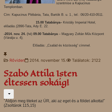
szentmise a Kapucinus
Templomban.
Cím: Kapucinus Plébánia, Tata, Bartók B. u. 1., tel.: 06/20-410-0511.
15.00
Tatabánya–
Kristály Imperial Hotel,
előadás.(2890-Tata, Ady E. 22.
-2014. nov. 24.
(hé)
09.00 Tatabánya
– Magyary Zoltán Műv.Központ
(Váralja u. 4);
Előadás: „Család és közösség” címmel.
Rőviden
2014. november 15.
Találatok: 2122
Szabó Attila Isten
éltessen sokáig!
"Áldjon meg titeket az ÚR, aki az eget és a földet alkotta!"
(Zsoltárok 115,15)