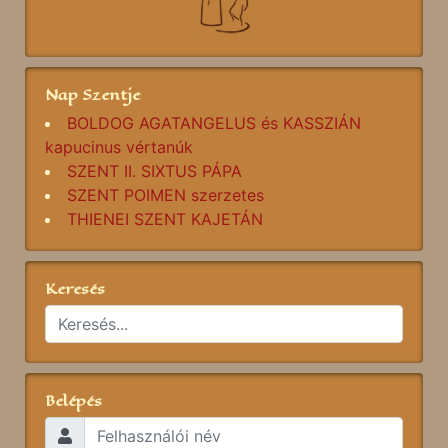
Nap Szentje
BOLDOG AGATANGELUS és KASSZIÁN
kapucinus vértanúk
SZENT II. SIXTUS PÁPA
SZENT POIMEN szerzetes
THIENEI SZENT KAJETÁN
Keresés
Belépés