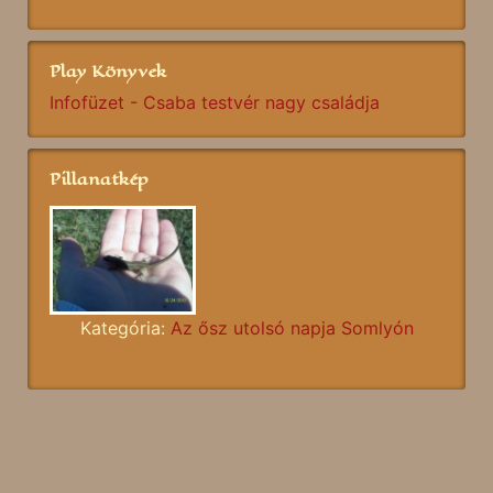
Play Könyvek
Infofüzet - Csaba testvér nagy családja
Pillanatkép
Kategória:
Az ősz utolsó napja Somlyón