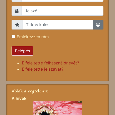
Emlékezzen rám
Belépés
Elfelejtette felhasználónevét?
Elfelejtette jelszavát?
Ablak a végtelenre
A hívek