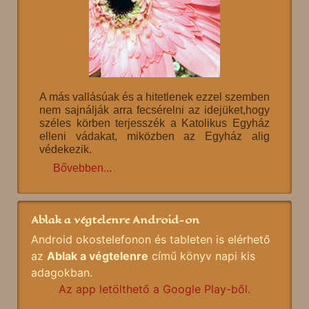
A más vallásúak és a hitetlenek ezzel szemben
nem sajnálják arra fecsérelni az idejüket,hogy
széles körben terjesszék a Katolikus Egyház
elleni vádakat, miközben az Egyház alig
védekezik.
Bővebben...
Ablak a végtelenre Android-on
Android okostelefonon és tableten is elérhető
az
Ablak a végtelenre
című könyv napi kis
adagokban.
Az app letölthető a Google Play-ből.