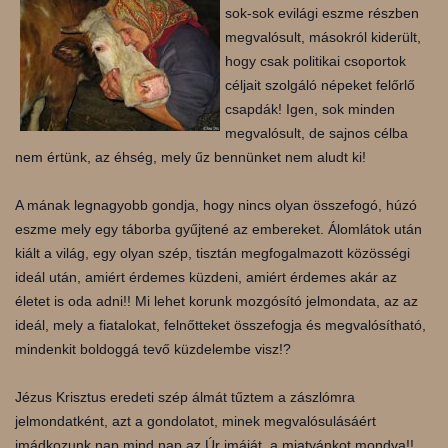
sok-sok evilági eszme részben
megvalósult, másokról kiderült,
hogy csak politikai csoportok
céljait szolgáló népeket felőrlő
csap
dák! Igen, sok minden
megvalósult, de sajnos célba
nem értünk, az éhség, mely űz bennünket nem aludt ki!
A mának legnagyobb gondja, hogy nincs olyan összefogó, húzó
eszme mely egy táborba gyűjtené az embereket. Álomlátok után
kiált a világ, egy olyan szép, tisztán megfogalmazott közösségi
ideál után, amiért érdemes küzdeni, amiért érdemes akár az
életet is oda adni!! Mi lehet korunk mozgósító jelmondata, az az
ideál, mely a fiatalokat, felnőtteket összefogja és megvalósítható,
mindenkit boldoggá tevő küzdelembe visz!?
Jézus Krisztus eredeti szép álmát tűztem a zászlómra
jelmondatként, azt a gondolatot, minek megvalósulásáért
imádkozunk nap mind nap az Úr imáját, a miatyánkot mondva!!