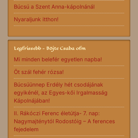
Búcsú a Szent Anna-kápolnánál
Nyaraljunk itthon!
Legfrissebb - Böjte Csaba ofm
Mi minden belefér egyetlen napba!
Öt szál fehér rózsa!
Búcsúünnep Erdély hét csodájának
egyikénél, az Egyes-kői Irgalmasság
Kápolnájában!
II. Rákóczi Ferenc életútja- 7. nap:
Nagymajténytól Rodostóig – A ferences
fejedelem