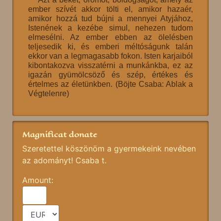
ember szívét akkor tölti el, amikor hazaér,
amikor hozzá tud bújni a mennyei Atyjához,
Istenének a kezébe simul, nehezen tudom
elmesélni. Az ember ebben az ölelésben
teljesedik ki, és emberi méltóságunk talán
ekkor van a legmagasabb fokon. Isten karjaiból
kibontakozva visszatérni a munkánkba, ez az
igazán gyümölcsöző és szép, értékes és
értelmes az életünkben. (Böjte Csaba: Ablak a
Végtelenre)
Magnificat donate
Szeretettel köszönöm a gyermekeink nevében
az adományt! Csaba t.
Amount: