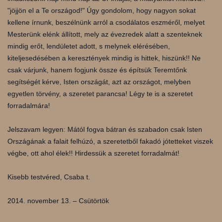
"jöjjön el a Te országod!" Úgy gondolom, hogy nagyon sokat
kellene írnunk, beszélnünk arról a csodálatos eszméről, melyet
Mesterünk elénk állított, mely az évezredek alatt a szenteknek
mindig erőt, lendületet adott, s melynek elérésében,
kiteljesedésében a keresztények mindig is hittek, hiszünk!! Ne
csak várjunk, hanem fogjunk össze és építsük Teremtőnk
segítségét kérve, Isten országát, azt az országot, melyben
egyetlen törvény, a szeretet parancsa! Légy te is a szeretet
forradalmára!
Jelszavam legyen: Mától fogva bátran és szabadon csak Isten
Országának a falait felhúzó, a szeretetből fakadó jótetteket viszek
végbe, ott ahol élek!! Hirdessük a szeretet forradalmát!
Kisebb testvéred, Csaba t.
2014. november 13. – Csütörtök