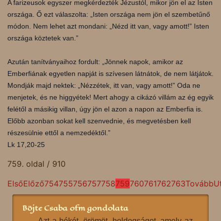
A farizeusok egyszer megkérdezték Jézustól, mikor jön el az Isten
országa. Ő ezt válaszolta: „Isten országa nem jön el szembetűnő
módon. Nem lehet azt mondani: „Nézd itt van, vagy amott!” Isten
országa köztetek van.”
Azután tanítványaihoz fordult: „Jönnek napok, amikor az
Emberfiának egyetlen napját is szívesen látnátok, de nem látjátok.
Mondják majd nektek: „Nézzétek, itt van, vagy amott!” Oda ne
menjetek, és ne higgyétek! Mert ahogy a cikázó villám az ég egyik
felétől a másikig villan, úgy jön el azon a napon az Emberfia is.
Előbb azonban sokat kell szenvednie, és megvetésben kell
részesülnie ettől a nemzedéktől.”
Lk 17,20-25
759. oldal / 910
Első
Előző
754
755
756
757
758
759
760
761
762
763
Tovább
U
Böjte Csaba ofm gondolata
Azt a békét, örömöt, boldogságot, amely az