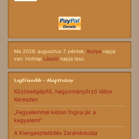
Ma 2026. augusztus 7. péntek,
Ibolya
napja
van. Holnap
László
napja lesz.
Legfrissebb - Alapítvány
Közösségépítő, hagyományőrző tábor
Keresden
„Fegyelemmel kézen fogva jár a
kegyelem!”
A Kiengesztelődés Zarándokútja