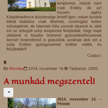
templomot, melyik nem
csak Erdély, de azt
hiszem egész
Kárpátmedence büszkesége lehet!! Igen, sokan tücsköt
békát kiabálva csak félelmet, szorongást keltve
szövegelnek, de Istennek hála vannak olyanok is, akik
ezt az eldugott szép templomot felújították, hogy majd
utódaink is büszke örömmel gyönyörködhessenek
benne! Ismeretlenül is gratulálok azoknak akik ezt a
szép Erdélyi gyöngyszemet örökbe vették, és
felújították!!!
Csaba t.
Rőviden
2014. november 14.
Találatok: 2060
A munkád megszentel!
2014. november 14. –
Péntek