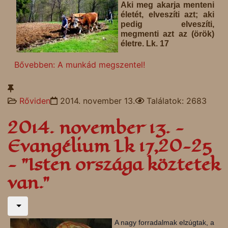
Aki meg akarja menteni
életét, elveszíti azt; aki
pedig elveszíti,
megmenti azt az (örök)
életre. Lk. 17
Bővebben: A munkád megszentel!
Rőviden
2014. november 13.
Találatok: 2683
2014. november 13. -
Evangélium Lk 17,20-25
- "Isten országa köztetek
van.”
A nagy forradalmak elzúgtak, a