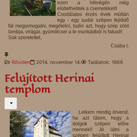
ezen a hétvégén még
elültethetitek a csemetéket!!
Csodálatos érzés évek múltán
egy - egy sudár szépen fejlődő
fát megsimogatni, megölelni, tudni azt, hogy szép zöld
lombja, virágai, gyümölcsei a te munkádból is fakad!!
Sok szeretettel,
Csaba t.
Rőviden
2014. november 14.
Találatok: 1969
Felújított Herinai
templom
Lelkem mindig örvend,
ha azt látom, hogy a
dolgok szépen előre
mennek!! Jó látni a
szépen felújított Herinai