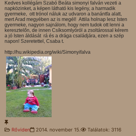
Kedves kollégám Szabó Beáta simonyi falván vezeti a
napközinket, a képen látható kis legény, a harmadik
gyermeke, ott trónol náluk az udvaron a banántfa alatt,
mert Arad megyében az is megél! Attila holnap lesz Isten
gyermeke, nagyon sajnálom, hogy nem tudok ott lenni a
keresztelőn, de innen Csíksomlyóról a zsoltárossal kérem
a jó Isten áldását rá és a drága családjára, ezen a szép
napon! Szeretettel, Csaba t.
http://hu.wikipedia.org/wiki/Simonyifalva
Rőviden
2014. november 15.
Találatok: 3116