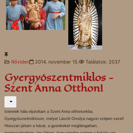
Rőviden
2014. november 15.
Találatok: 2037
Gyergyószentmiklos -
Szent Anna Otthon!
Istennek hála eljutottam a Szent Anna otthonunkba,
Gyergyószentmikloson, melyet László Orsolya nagyon szépen vezet!
Hosszan jártam a házat, a gyerekeket meglátogattam,
megpuszilgattam, úgy láttam, hogy minden szépen a helyén van,