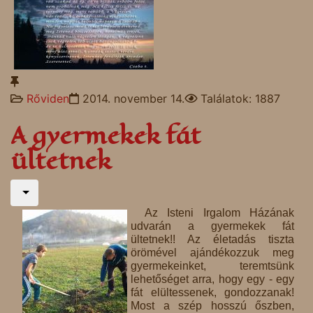
Rőviden
2014. november 14.
Találatok: 1887
A gyermekek fát
ültetnek
Az Isteni Irgalom Házának
udvarán a gyermekek fát
ültetnek!! Az életadás tiszta
örömével ajándékozzuk meg
gyermekeinket, teremtsünk
lehetőséget arra, hogy egy - egy
fát elültessenek, gondozzanak!
Most a szép hosszú őszben,