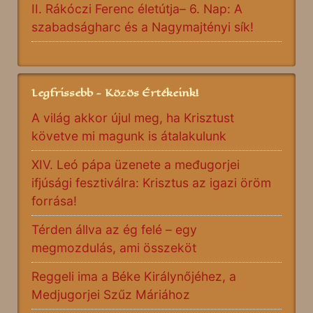
II. Rákóczi Ferenc életútja– 6. Nap: A
szabadságharc és a Nagymajtényi sík!
Legfrissebb - Közös Értékeink!
A világ akkor újul meg, ha Krisztust
követve mi magunk is átalakulunk
XIV. Leó pápa üzenete a međugorjei
ifjúsági fesztiválra: Krisztus az igazi öröm
forrása!
Térden állva az ég felé – egy
megmozdulás, ami összeköt
Reggeli ima a Béke Királynőjéhez, a
Medjugorjei Szűz Máriához