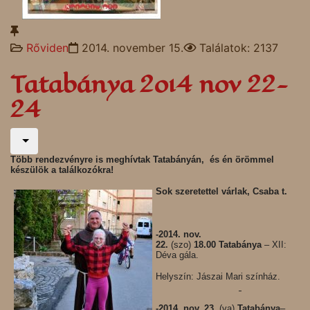
Rőviden
2014. november 15.
Találatok: 2137
Tatabánya 2o14 nov 22-
24
Több rendezvényre is meghívtak Tatabányán, és én örömmel
készülök a találkozókra!
Sok szeretettel várlak
, Csaba t.
-2014. nov.
22.
(szo)
18.00 Tatabánya
– XII:
Déva gála.
Helyszín: Jászai Mari színház.
-2014. nov. 23.
(va)
Tatabánya
–