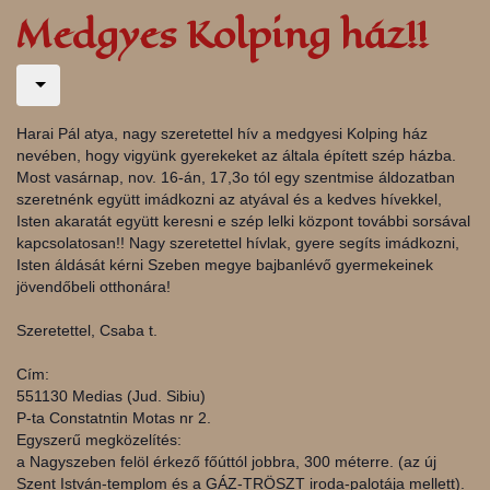
Medgyes Kolping ház!!
Harai Pál atya, nagy szeretettel hív a medgyesi Kolping ház
nevében, hogy vigyünk gyerekeket az általa épített szép házba.
Most vasárnap, nov. 16-án, 17,3o tól egy szentmise áldozatban
szeretnénk együtt imádkozni az atyával és a kedves híve
kkel,
Isten akaratát együtt keresni e szép lelki központ további sorsával
kapcsolatosan!! Nagy szeretettel hívlak, gyere segíts imádkozni,
Isten áldását kérni Szeben megye bajbanlévő gyermekeinek
jövendőbeli otthonára!
Szeretettel, Csaba t.
Cím:
551130 Medias (Jud. Sibiu)
P-ta Constatntin Motas nr 2.
Egyszerű megközelítés:
a Nagyszeben felöl érkező főúttól jobbra, 300 méterre. (az új
Szent István-templom és a GÁZ-TRÖSZT iroda-palotája mellett).