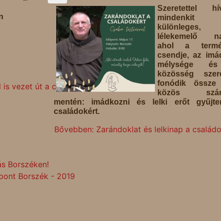
Szeretettel hí
n
mindenkit 
különleges,
lélekemelő na
ahol a termé
csendje, az imá
mélysége é
közösség szere
fonódik össze
s vezet út a csúcs felé”
közös szán
mentén: imádkozni és lelki erőt gyűjte
családokért.
Bővebben: Zarándoklat és lelkinap a családo
s Borszéken!
pont Borszék - 2019