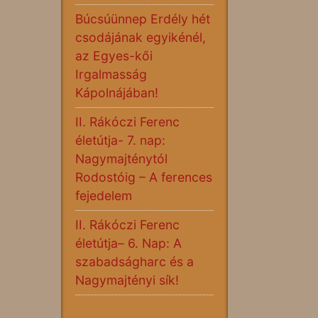
Búcsúünnep Erdély hét
csodájának egyikénél,
az Egyes-kői
Irgalmasság
Kápolnájában!
II. Rákóczi Ferenc
életútja- 7. nap:
Nagymajténytól
Rodostóig – A ferences
fejedelem
II. Rákóczi Ferenc
életútja– 6. Nap: A
szabadságharc és a
Nagymajtényi sík!