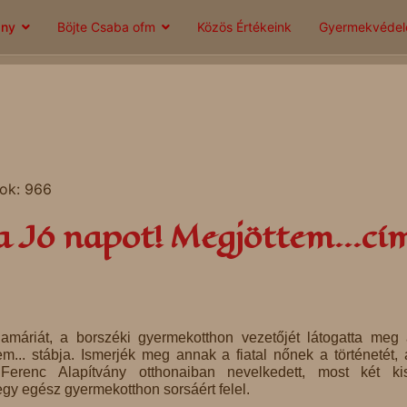
ány
Böjte Csaba ofm
Közös Értékeink
Gyermekvéde
tok: 966
 Jó napot! Megjöttem...cí
máriát, a borszéki gyermekotthon vezetőjét látogatta meg
em... stábja. Ismerjék meg annak a fiatal nőnek a történetét, 
erenc Alapítvány otthonaiban nevelkedett, most két ki
egy egész gyermekotthon sorsáért felel.