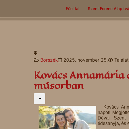
Főoldal
Szent Ferenc Alapítv
Borszék
2025. november 25.
Talála
Kovács Annamária a
műsorban
Kovács Anna
napot! Megjött
Dévai Szent F
édesanyja, és 