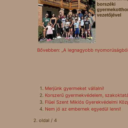
borszéki
gyermekottho
vezetőjével
Bővebben: „A legnagyobb nyomorúságból i
Merjünk gyermeket vállalni!
Korszerű gyermekvédelem, szakoktatá
Flüei Szent Miklós Gyerekvédelmi Köz
Nem jó az embernek egyedül lenni!
2. oldal / 4