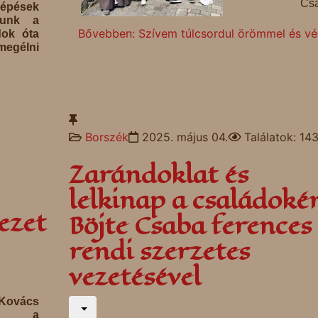
Csa
lépések
tunk a
Bővebben: Szívem túlcsordul örömmel és vég
dok óta
megélni
Borszék
2025. május 04.
Találatok: 14
Zarándoklat és
lelkinap a családoké
ezet
Böjte Csaba ferences
rendi szerzetes
vezetésével
Kovács
al, a