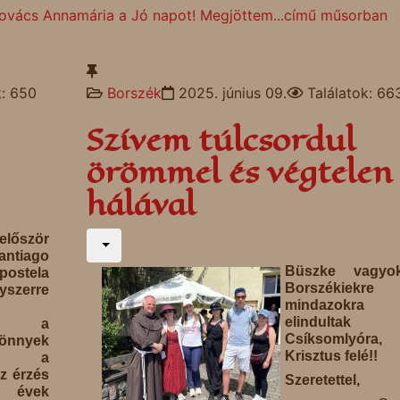
ovács Annamária a Jó napot! Megjöttem...című műsorban
k: 650
Borszék
2025. június 09.
Találatok: 66
Szívem túlcsordul
örömmel és végtelen
hálával
őször
antiago
Büszke vagy
stela
Borszékiekr
gyszerre
mindazokra 
elindultak
an a
Csíksomlyóra,
könnyek
Krisztus felé!!
k a
z érzés
Szeretettel,
: évek