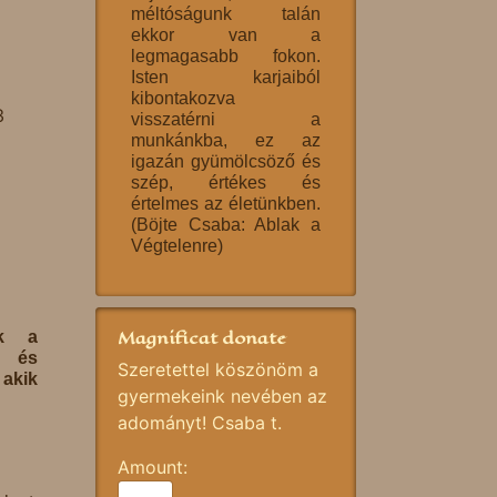
méltóságunk talán
ekkor van a
legmagasabb fokon.
Isten karjaiból
kibontakozva
3
visszatérni a
munkánkba, ez az
igazán gyümölcsöző és
szép, értékes és
értelmes az életünkben.
(Böjte Csaba: Ablak a
Végtelenre)
Magnificat donate
ok a
e és
Szeretettel köszönöm a
akik
gyermekeink nevében az
adományt! Csaba t.
Amount: