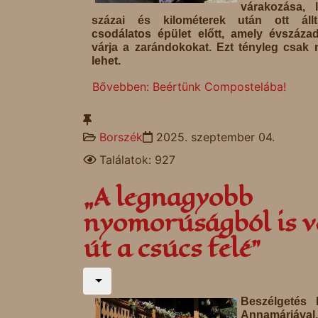
várakozása, 
százai és kilométerek után ott áll
csodálatos épület előtt, amely évszáza
várja a zarándokokat. Ezt tényleg csak 
lehet.
Bővebben: Beértünk Compostelába!
Borszék
2025. szeptember 04.
Találatok: 927
„A legnagyobb
nyomorúságból is v
út a csúcs felé”
Beszélgetés 
Annamáriáv