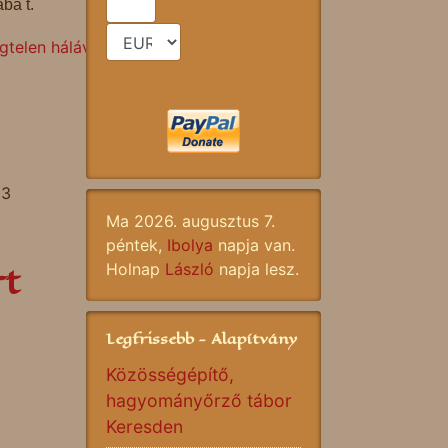
ba t.
telen hálával
33
Ma 2026. augusztus 7.
péntek,
Ibolya
napja van.
rt
Holnap
László
napja lesz.
Legfrissebb - Alapítvány
Közösségépítő,
hagyományőrző tábor
Keresden