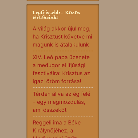
Legfrissebb - Közös
Értékeink!
A világ akkor újul meg,
ha Krisztust követve mi
magunk is átalakulunk
XIV. Leó pápa üzenete
a međugorjei ifjúsági
fesztiválra: Krisztus az
igazi öröm forrása!
Térden állva az ég felé
– egy megmozdulás,
ami összeköt
Reggeli ima a Béke
Királynőjéhez, a