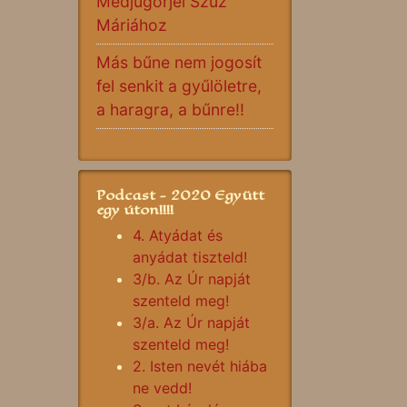
Medjugorjei Szűz
Máriához
Más bűne nem jogosít
fel senkit a gyűlöletre,
a haragra, a bűnre!!
Podcast - 2020 Együtt
egy úton!!!!
4. Atyádat és
anyádat tiszteld!
3/b. Az Úr napját
szenteld meg!
3/a. Az Úr napját
szenteld meg!
2. Isten nevét hiába
ne vedd!