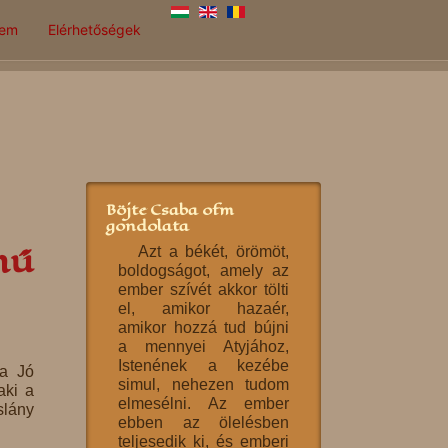
lem
Elérhetőségek
Böjte Csaba ofm
gondolata
mű
Azt a békét, örömöt,
boldogságot, amely az
ember szívét akkor tölti
el, amikor hazaér,
amikor hozzá tud bújni
a mennyei Atyjához,
Istenének a kezébe
 a Jó
simul, nehezen tudom
aki a
elmesélni. Az ember
slány
ebben az ölelésben
teljesedik ki, és emberi