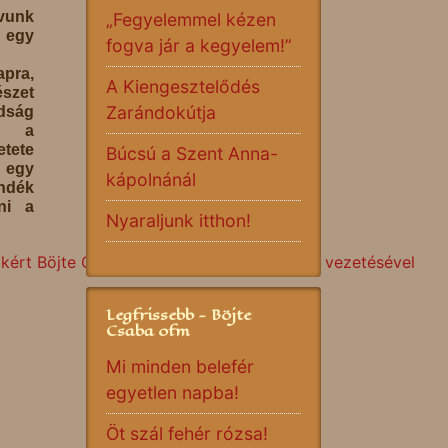
vunk
„Fegyelemmel kézen
egy
fogva jár a kegyelem!”
pra,
A Kiengesztelődés
szet
Zarándokútja
dság
s a
tete
Búcsú a Szent Anna-
 egy
kápolnánál
dék
ni a
Nyaraljunk itthon!
kért Böjte Csaba ferences rendi szerzetes vezetésével
Legfrissebb - Böjte
Csaba ofm
Mi minden belefér
egyetlen napba!
Öt szál fehér rózsa!