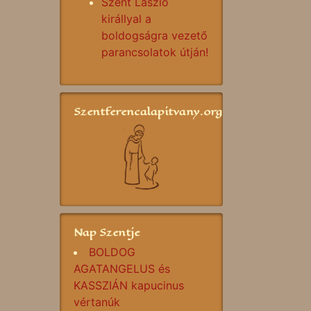
Szent László
királlyal a
boldogságra vezető
parancsolatok útján!
Szentferencalapitvany.org
Nap Szentje
BOLDOG
AGATANGELUS és
KASSZIÁN kapucinus
vértanúk