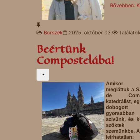
Bővebben: K
Borszék
2025. október 03.
Találato
Beértünk
Compostelába!
Amikor el
megláttuk a S
de Compo
katedrálist, e
dobogott
gyorsabb
szívünk, és 
szökte
szemünkbe. A
leírhatatlan