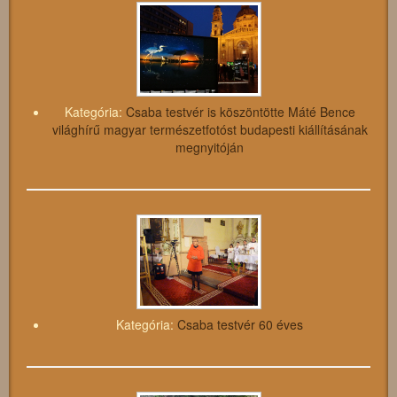
Kategória:
Csaba testvér is köszöntötte Máté Bence
világhírű magyar természetfotóst budapesti kiállításának
megnyitóján
Kategória:
Csaba testvér 60 éves