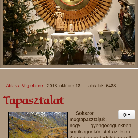
Ablak a Végtelenre
2013. október 18.
Találatok: 6483
Tapasztalat
Sokszor
megtapasztaljuk,
hogy gyengeségünkben
segítségünkre siet az Isten.
Az embernek tudatában kell